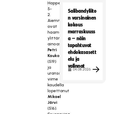
Happeelle
5-
Salibandyliito
2.
n varsinainen
Aiemmin
kokous
ovat
marraskuuss
haamurajan
ylittäneet
a – näin
ainoastaan
tapahtuvat
Petri
ehdokasasett
Kauko
elu ja
(519)
valinnat
ja
04.08.2026
uransa
viime
kaudella
lopettanut
Mikael
Järvi
(516).