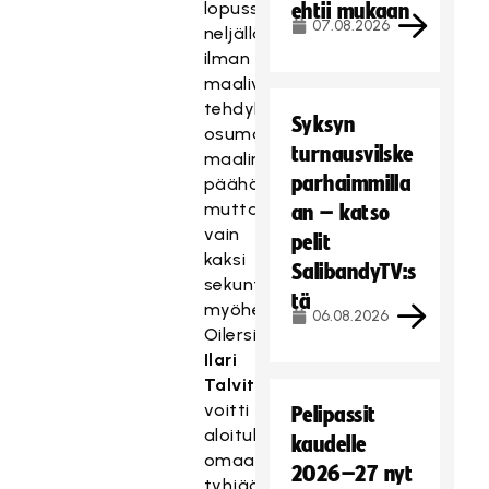
lopussa
ehtii mukaan
07.08.2026
neljällä
ilman
maalivahtia
tehdyllä
Syksyn
osumalla
turnausvilske
maalin
parhaimmilla
päähän,
mutta
an – katso
vain
pelit
kaksi
SalibandyTV:s
sekuntia
tä
myöhemmin
06.08.2026
Oilersin
Ilari
Talvitie
voitti
Pelipassit
aloituksen
kaudelle
omaan
2026–27 nyt
tyhjään