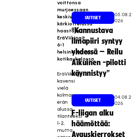
voittonsa
murjoessaan
05.08.2
keskiviikon
UUTISET
026
kärkiottelussa
“Kannustava
haastaja
EräViikingit
ilmapiiri syntyy
6-1
yhdessä – Reilu
helsinkiläisten
kotikaukalossa.
Aikuinen -pilotti
käynnistyy”
EräViikingit
kavensi
vielä
kolmannen
04.08.2
UUTISET
erän
026
alussa
F-liigan alku
tilanteeksi
häämöttää:
1-2,
mutta
Avauskierrokset