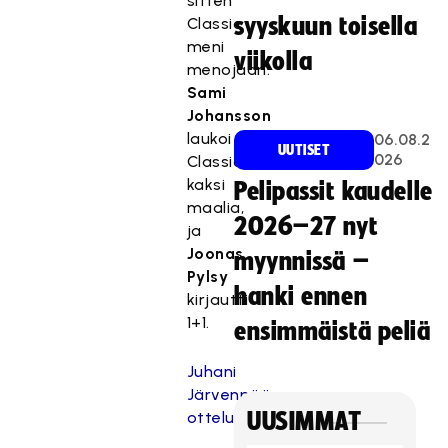
sitten
syyskuun toisella
Classic
meni
viikolla
menojaan.
Sami
Johansson
laukoi
06.08.2
UUTISET
026
Classicille
kaksi
Pelipassit kaudelle
maalia,
2026–27 nyt
ja
Joonas
myynnissä –
Pylsy
hanki ennen
kirjautti
1+1.
ensimmäistä peliä
Juhani
Järvenpään
ottelukuviin
UUSIMMAT