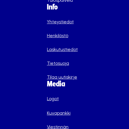
Tulospalvelu
Info
Yhteystiedot
Henkilöstö
Laskutustiedot
Tietosuoja
Tilaa uutiskirje
Media
Logot
Kuvapankki
Viestinnän