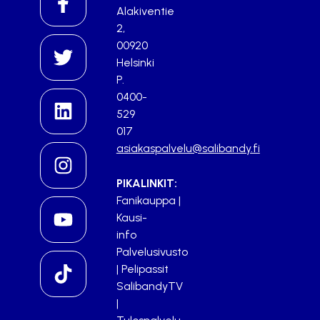
Alakiventie
2,
00920
Helsinki
P.
0400-
529
017
asiakaspalvelu@salibandy.fi
PIKALINKIT:
Fanikauppa
|
Kausi-
info
Palvelusivusto
|
Pelipassit
SalibandyTV
|