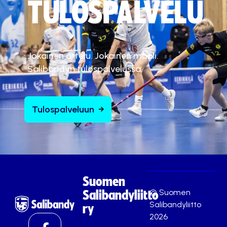
TULOSPALVELU
Jokainen ottelu. Jokainen maali.
Salibandyn tulospalvelussa.
Tulospalveluun
Suomen
© Suomen
Salibandyliitto
Salibandyliitto
ry
2026