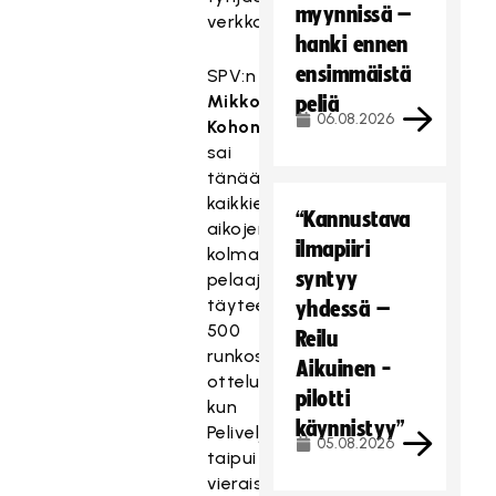
myynnissä –
verkkoon.
hanki ennen
ensimmäistä
SPV:n
Mikko
peliä
06.08.2026
Kohonen
sai
tänään
kaikkien
“Kannustava
aikojen
ilmapiiri
kolmantena
syntyy
pelaajana
täyteen
yhdessä –
500
Reilu
runkosarjan
Aikuinen -
ottelua,
pilotti
kun
käynnistyy”
Peliveljet
05.08.2026
taipui
vieraissa