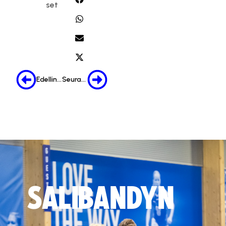
set
Edellinen
Seuraava
SALIBANDYN