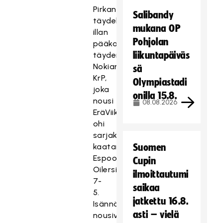
Pirkanmaalaisten
Salibandy
täydellisen
mukana OP
illan
Pohjolan
pääkaupunkiseudulla
liikuntapäiväs
täydensi
Nokian
sä
KrP,
Olympiastadi
joka
onilla 15.8.
nousi
08.08.2026
EräViikinkien
ohi
sarjakakkoseksi
kaatamalla
Suomen
Espoossa
Cupin
Oilersin
ilmoittautumi
7-
saikaa
5.
jatkettu 16.8.
Isännät
asti – vielä
nousivat