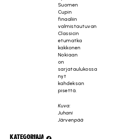
Suomen
Cupin
finaaliin
valmistautuvan
Classicin
etumatka
kakkonen
Nokiaan
on
sarjataulukossa
nyt
kahdeksan
pisettä.
Kuva:
Juhani
Järvenpää
Uuti
KATEGORIA:
JAA: