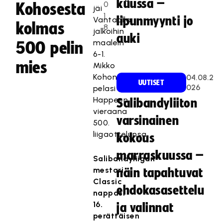
kuussa –
0
Kohosesta
jäi
1
lipunmyynti jo
Vantaalla
kolmas
8
jalkoihin
auki
maalein
500 pelin
6-1.
mies
Mikko
Kohonen
04.08.2
UUTISET
026
pelasi
Happeen
Salibandyliiton
vieraana
varsinainen
500.
liigaottelunsa.
kokous
marraskuussa –
Salibandyliigan
mestari
näin tapahtuvat
Classic
ehdokasasettelu
nappasi
16.
ja valinnat
perättäisen