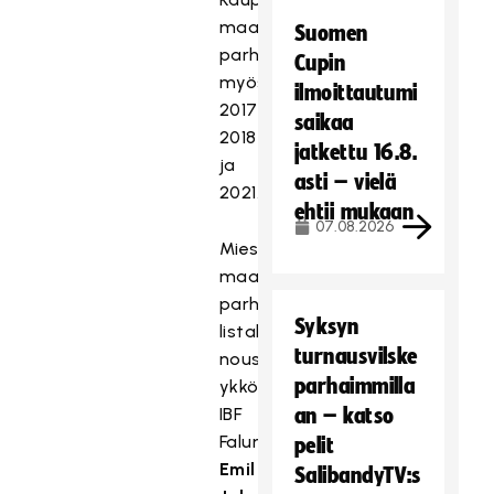
maailman
Suomen
parhaaksi
Cupin
myös
ilmoittautumi
2017,
saikaa
2018
jatkettu 16.8.
ja
asti – vielä
2021.
ehtii mukaan
07.08.2026
Miesten
maailman
parhaiden
Syksyn
listalla
turnausvilske
nousi
parhaimmilla
ykköseksi
IBF
an – katso
Falunin
pelit
Emil
SalibandyTV:s