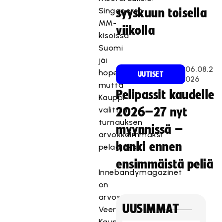
Singaporen
syyskuun toisella
MM-
viikolla
kisoissa
Suomi
jäi
06.08.2
hopealle,
UUTISET
026
mutta
Pelipassit kaudelle
Kauppi
valittiin
2026–27 nyt
turnauksen
myynnissä –
arvokkaimmaksi
hanki ennen
pelaajaksi.
ensimmäistä peliä
Innebandymagazinet
on
arvostanut
UUSIMMAT
Veera
Kaupin