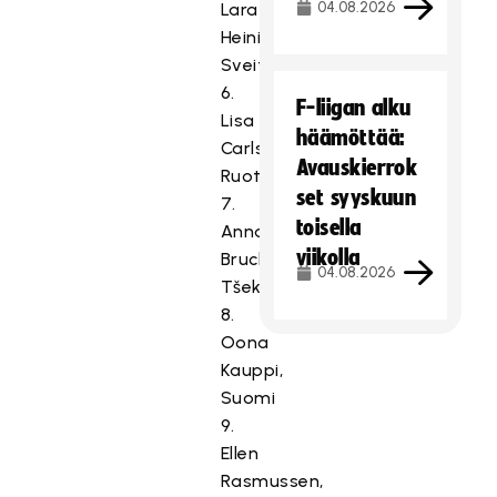
04.08.2026
Lara
Heini,
Sveitsi
6.
F-liigan alku
Lisa
häämöttää:
Carlsson,
Avauskierrok
Ruotsi
set syyskuun
7.
toisella
Anna
viikolla
Bruchackova,
04.08.2026
Tšekki
8.
Oona
Kauppi,
Suomi
9.
Ellen
Rasmussen,