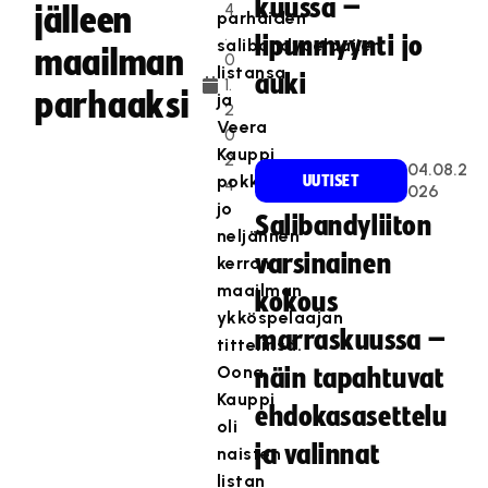
kuussa –
4
jälleen
parhaiden
.
lipunmyynti jo
salibandypelaajien
maailman
0
listansa,
auki
1.
parhaaksi
ja
2
Veera
0
Kauppi
2
04.08.2
pokkaa
UUTISET
4
026
jo
Salibandyliiton
neljännen
varsinainen
kerran
maailman
kokous
ykköspelaajan
marraskuussa –
tittelinsä.
Oona
näin tapahtuvat
Kauppi
ehdokasasettelu
oli
ja valinnat
naisten
listan