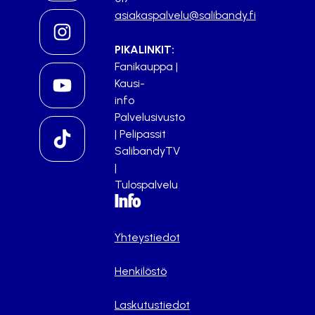
asiakaspalvelu@salibandy.fi
PIKALINKIT:
Fanikauppa
|
Kausi-
info
Palvelusivusto
|
Pelipassit
SalibandyTV
|
Tulospalvelu
Info
Yhteystiedot
Henkilöstö
Laskutustiedot