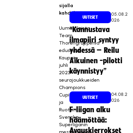
sijalla
kahdeksan.
05.08.2
UUTISET
026
Uumajalaista
“Kannustava
Team
ilmapiiri syntyy
Thorengruppenia
yhdessä – Reilu
edustava
Kauppi
Aikuinen -pilotti
juhli
käynnistyy”
2023
seurajoukkueiden
Champions
04.08.2
Cupin
UUTISET
026
ja
F-liigan alku
Ruotsin
Svenska
häämöttää:
Superliganin
Avauskierrokset
mestaruuksia.