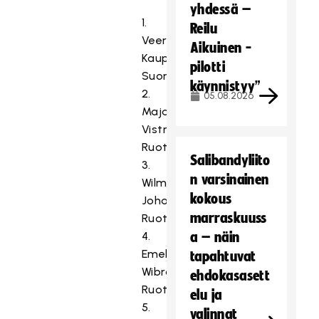
yhdessä –
1.
Reilu
Veera
Aikuinen -
Kauppi,
pilotti
Suomi
käynnistyy”
2.
05.08.2026
Maja
Viström,
Ruotsi
Salibandyliito
3.
n varsinainen
Wilma
kokous
Johansson,
marraskuuss
Ruotsi
4.
a – näin
Emelie
tapahtuvat
Wibron,
ehdokasasett
Ruotsi
elu ja
5.
valinnat