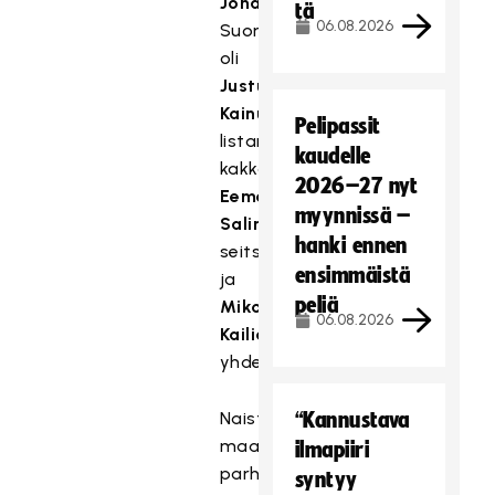
Johansson
.
tä
06.08.2026
Suomalaisista
oli
Justus
Kainulainen
Pelipassit
listan
kaudelle
kakkonen,
2026–27 nyt
Eemeli
myynnissä –
Salin
hanki ennen
seitsemäs
ensimmäistä
ja
peliä
Miko
06.08.2026
Kailiala
yhdeksäs.
Naisten
“Kannustava
maailman
ilmapiiri
parhaat:
syntyy