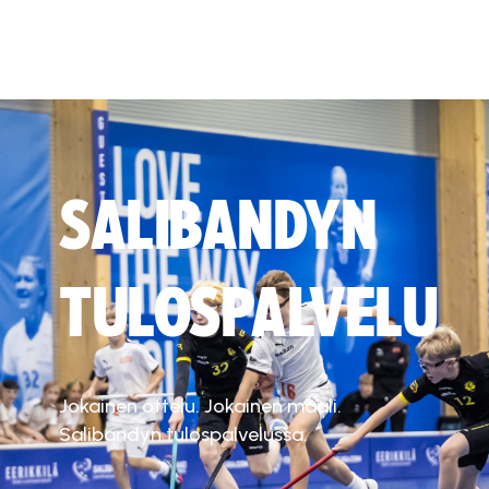
SALIBANDYN
TULOSPALVELU
Jokainen ottelu. Jokainen maali.
Salibandyn tulospalvelussa.