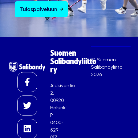
Tulospalveluun
Suomen
© Suomen
Salibandyliitto
Salibandyliitto
ry
2026
Alakiventie
2,
00920
Helsinki
P.
0400-
529
017