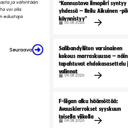
jasta ja vähintään
“Kannustava ilmapiiri syntyy
ta voi olla
yhdessä – Reilu Aikuinen -pil
on edustaja.
käynnistyy”
05.08.2026
Salibandyliiton varsinainen
Seuraava
kokous marraskuussa – näin
tapahtuvat ehdokasasettelu 
valinnat
04.08.2026
F-liigan alku häämöttää:
Avauskierrokset syyskuun
toisella viikolla
04.08.2026