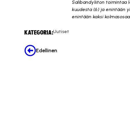
Salibandyliiton toimintaa 
kuudesta (6) ja enintään y
enintään kaksi kolmasosaa 
Uutiset
KATEGORIA:
Edellinen