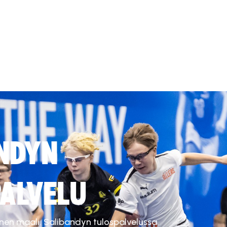
NDYN
ALVELU
inen maali. Salibandyn tulospalvelussa.