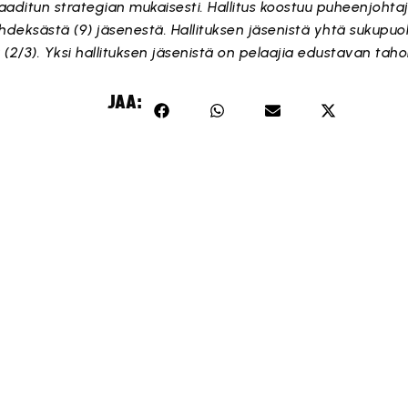
laaditun strategian mukaisesti. Hallitus koostuu puheenjohta
hdeksästä (9) jäsenestä. Hallituksen jäsenistä yhtä sukupuol
(2/3). Yksi hallituksen jäsenistä on pelaajia edustavan tah
JAA: