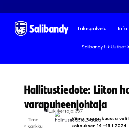
Tulospalvelu
Info
Salibandy.fi
Uutiset
Hallitustiedote: Liiton 
varapuheenjohtaja
Lukukertoja:
337
Viime marraskuussa valit
Timo
kokouksen 14.–15.1.2024.
Kankku