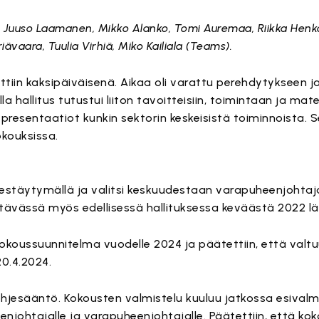
j.), Juuso Laamanen, Mikko Alanko, Tomi Auremaa, Riikka Henko
ävaara, Tuulia Virhiä, Miko Kailiala (Teams).
iin kaksipäiväisenä. Aikaa oli varattu perehdytykseen ja 
 hallitus tutustui liiton tavoitteisiin, toimintaan ja mater
en presentaatiot kunkin sektorin keskeisistä toiminnoista. 
okouksissa.
ärjestäytymällä ja valitsi keskuudestaan varapuheenjohta
ehtävässä myös edellisessä hallituksessa keväästä 2022 lä
 kokoussuunnitelma vuodelle 2024 ja päätettiin, että valt
20.4.2024.
 ohjesääntö. Kokousten valmistelu kuuluu jatkossa esival
enjohtajalle ja varapuheenjohtajalle. Päätettiin, että kok