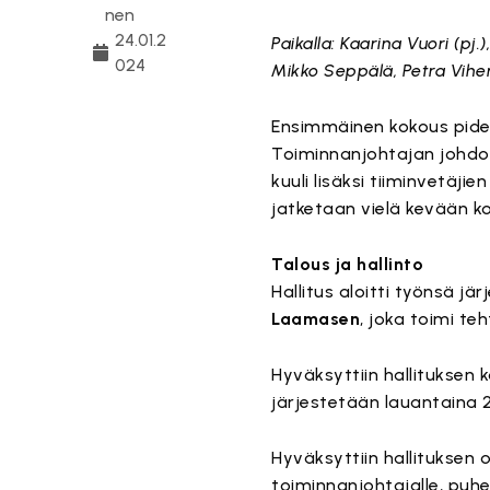
nen
24.01.2
Paikalla: Kaarina Vuori (p
024
Mikko Seppälä, Petra Viheri
Ensimmäinen kokous pidett
Toiminnanjohtajan johdolla
kuuli lisäksi tiiminvetäji
jatketaan vielä kevään k
Talous ja hallinto
Hallitus aloitti työnsä j
Laamasen
, joka toimi t
Hyväksyttiin hallituksen
järjestetään lauantaina 
Hyväksyttiin hallituksen
toiminnanjohtajalle, puhe