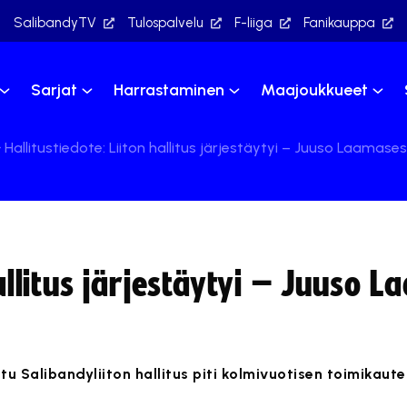
SalibandyTV
Tulospalvelu
F-liiga
Fanikauppa
Sarjat
Harrastaminen
Maajoukkueet
Hallitustiedote: Liiton hallitus järjestäytyi – Juuso Laama
hallitus järjestäytyi – Juuso 
tu Salibandyliiton hallitus piti kolmivuotisen toimikau