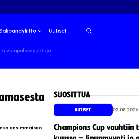
Salibandyliitto
Uutiset
sesta varapuheenjohtaja
SUOSITTUA
Laamasesta
02.08.2026
UUTISET
Champions Cup vauhtiin 
tensa ensimmäisen
kuussa – lipunmyynti jo 