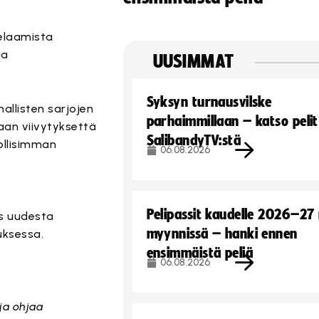
pelaamista
ja
UUSIMMAT
Syksyn turnausvilske
allisten sarjojen
parhaimmillaan – katso pelit
aan viivytyksettä
SalibandyTV:stä
ollisimman
06.08.2026
Pelipassit kaudelle 2026–27
ös uudesta
myynnissä – hanki ennen
uksessa.
ensimmäistä peliä
06.08.2026
ja ohjaa