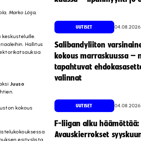
la, Marko Löija,
04.08.2026
UUTISET
keskusteluille.
Salibandyliiton varsinain
iaaleihin. Hallitus
Sektorikatsauksia
kokous marraskuussa – 
tapahtuvat ehdokasasette
valinnat
jaksi
Juuso
htien.
04.08.2026
UUTISET
uuston kokous
F-liigan alku häämöttää:
mistelukokouksessa
Avauskierrokset syyskuu
ouksen esityslista