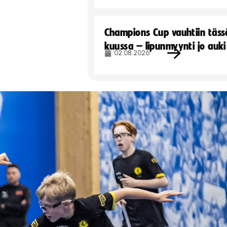
Champions Cup vauhtiin täss
kuussa – lipunmyynti jo auki
02.08.2026