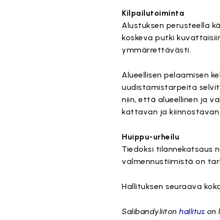
Kilpailutoiminta
Alustuksen perusteella kä
koskeva putki kuvattaisii
ymmärrettävästi.
Alueellisen pelaamisen ke
uudistamistarpeita selvi
niin, että alueellinen j
kattavan ja kiinnostavan
Huippu-urheilu
Tiedoksi tilannekatsaus 
valmennustiimistä on tar
Hallituksen seuraava koko
Salibandyliiton
hallitus
on l