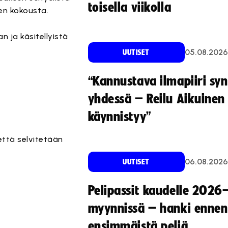
toisella viikolla
nen kokousta.
 ja käsitellyistä
05.08.2026
UUTISET
“Kannustava ilmapiiri sy
yhdessä – Reilu Aikuinen 
käynnistyy”
että selvitetään
06.08.2026
UUTISET
Pelipassit kaudelle 2026
myynnissä – hanki ennen
ensimmäistä peliä