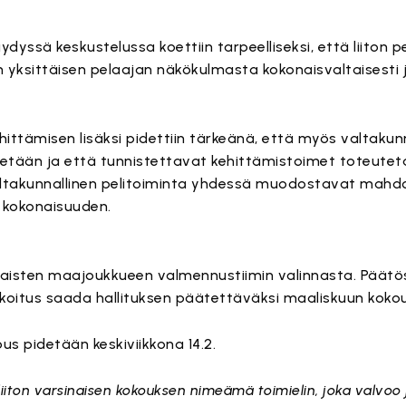
ydyssä keskustelussa koettiin tarpeelliseksi, että liiton 
n yksittäisen pelaajan näkökulmasta kokonaisvaltaisesti 
hittämisen lisäksi pidettiin tärkeänä, että myös valtakunn
tetään ja että tunnistettavat kehittämistoimet toteutet
a valtakunnallinen pelitoiminta yhdessä muodostavat mahd
 kokonaisuuden.
naisten maajoukkueen valmennustiimin valinnasta. Päät
koitus saada hallituksen päätettäväksi maaliskuun koko
us pidetään keskiviikkona 14.2.
iiton varsinaisen kokouksen nimeämä toimielin, joka valvoo 