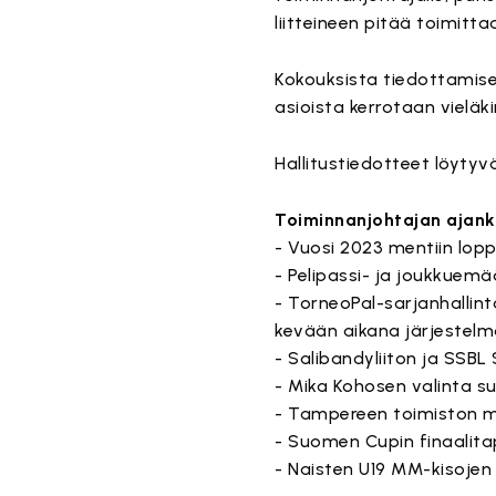
liitteineen pitää toimitt
Kokouksista tiedottamises
asioista kerrotaan vielä
Hallitustiedotteet löytyv
Toiminnanjohtajan ajan
- Vuosi 2023 mentiin lopp
- Pelipassi- ja joukkuem
- TorneoPal-sarjanhallin
kevään aikana järjestelmä
- Salibandyliiton ja SSBL
- Mika Kohosen valinta s
- Tampereen toimiston 
- Suomen Cupin finaalita
- Naisten U19 MM-kisojen 