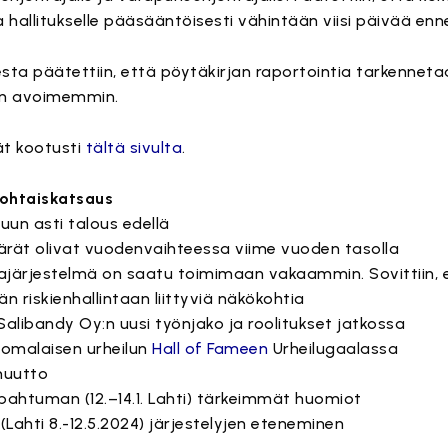
aa hallitukselle pääsääntöisesti vähintään viisi päivää en
ta päätettiin, että pöytäkirjan raportointia tarkennetaan
kin avoimemmin.
ät kootusti
tältä sivulta
.
kohtaiskatsaus
uun asti talous edellä
äärät olivat vuodenvaihteessa viime vuoden tasolla
tajärjestelmä on saatu toimimaan vakaammin. Sovittiin, 
n riskienhallintaan liittyviä näkökohtia
 Salibandy Oy:n uusi työnjako ja roolitukset jatkossa
uomalaisen urheilun
Hall of Fameen
Urheilugaalassa
muutto
pahtuman (12.–14.1. Lahti) tärkeimmät huomiot
(Lahti 8.-12.5.2024) järjestelyjen eteneminen