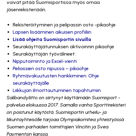
voivat pitää Suomisportissa myös omaa
jäsenrekisteriään.
Rekisteröityminen ja pelipassin osto -pikaohje
Lapsen lisääminen aikuisen profiiliin
Lisää ohjeita Suomisportin sivuilla
Seurakäyttäjätunnuksen aktivoinnin pikaohje
Seurakäyttäjän työvälineet:
Nipputoiminto ja Excel-vienti
Peliassien osto nipussa – pikaohje
Ryhmävakuutusten hankkiminen: Ohje
seurakäyttäjälle
Liikkujan ilmoittautuminen tapahtumiin
Salibandyliitto on siirtynyt käyttämään Suomisport -
palvelua elokuussa 2017. Samalla vanha Sporttirekisteri
on poistunut käytöstä. Suomisportin urheilu- ja
liikuntayhteisölle tarjoaa Olympiakomitea yhteistyössä
Suomen parhaiden toimittajien Vincitin ja Svea
Paymentsin kanssa.