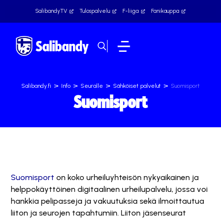
SalibandyTV
Tulospalvelu
F-liiga
Fanikauppa
>
>
>
>
Salibandy.fi
Info
Seuralle
Sähköiset palvelut
Suomisport
Suomisport
Suomisport
on koko urheiluyhteisön nykyaikainen ja
helppokäyttöinen digitaalinen urheilupalvelu, jossa voi
hankkia pelipasseja ja vakuutuksia sekä ilmoittautua
liiton ja seurojen tapahtumiin. Liiton jäsenseurat