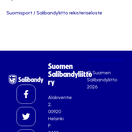
Suomisport / Salibandyliitto rekisteriseloste
Suomen
© Suomen
Salibandyliitto
Salibandyliitto
ry
2026
Alakiventie
2,
00920
Helsinki
P.