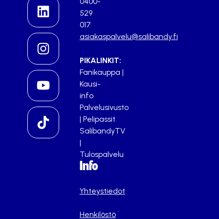
0400-
529
017
asiakaspalvelu@salibandy.fi
PIKALINKIT:
Fanikauppa
|
Kausi-
info
Palvelusivusto
|
Pelipassit
SalibandyTV
|
Tulospalvelu
Info
Yhteystiedot
Henkilöstö