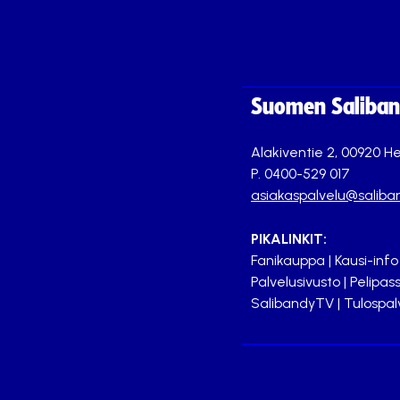
Suomen Saliband
Alakiventie 2, 00920 He
P. 0400-529 017
asiakaspalvelu@saliban
PIKALINKIT:
Fanikauppa
|
Kausi-info
Palvelusivusto
|
Pelipass
SalibandyTV
|
Tulospal