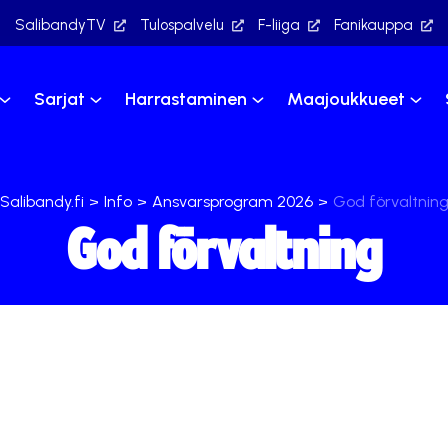
SalibandyTV
Tulospalvelu
F-liiga
Fanikauppa
Sarjat
Harrastaminen
Maajoukkueet
Salibandy.fi
>
Info
>
Ansvarsprogram 2026
>
God förvaltnin
God förvaltning