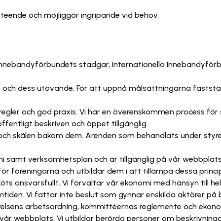
beteende och möjliggör ingripande vid behov.
, Innebandyförbundets stadgar, Internationella Innebandyf
och dess utövande. För att uppnå målsättningarna faststäl
 regler och god praxis. Vi har en överenskommen process för
fentligt beskriven och öppet tillgänglig.
 och skälen bakom dem. Ärenden som behandlats under styr
i samt verksamhetsplan och är tillgänglig på vår webbplats
ör föreningarna och utbildar dem i att tillämpa dessa princip
ts ansvarsfullt. Vi förvaltar vår ekonomi med hänsyn till
tiden. Vi fattar inte beslut som gynnar enskilda aktörer p
relsens arbetsordning, kommittéernas reglemente och ekono
å vår webbplats. Vi utbildar berörda personer om beskrivning