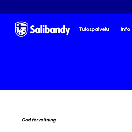
Tulospalvelu
Info
God förvaltning