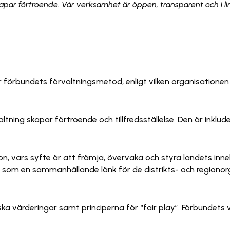
skapar förtroende. Vår verksamhet är öppen, transparent och i li
r förbundets förvaltningsmetod, enligt vilken organisation
ltning skapar förtroende och tillfredsställelse. Den är inkl
on, vars syfte är att främja, övervaka och styra landets i
 som en sammanhållande länk för de distrikts- och regionor
ka värderingar samt principerna för “fair play”. Förbundets