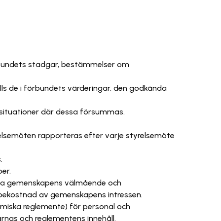
örbundets stadgar, bestämmelser om
ls de i förbundets värderingar, den godkända
 situationer där dessa försummas.
elsemöten rapporteras efter varje styrelsemöte
.
er.
 hela gemenskapens välmående och
å bekostnad av gemenskapens intressen.
miska reglemente) för personal och
arnas och reglementens innehåll.