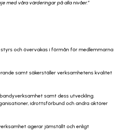
nje med våra värderingar på alla nivåer.”
en styrs och övervakas i förmån för medlemmarna
uderande samt säkerställer verksamhetens kvalitet
nnebandyverksamhet samt dess utveckling.
ganisationer, idrottsförbund och andra aktörer
 verksamhet agerar jämställt och enligt