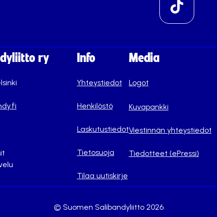
yliitto ry
Info
Media
lsinki
Yhteystiedot
Logot
dy.fi
Henkilöstö
Kuvapankki
Laskutustiedot
Viestinnän yhteystiedot
Tietosuoja
it
Tiedotteet (ePressi)
velu
Tilaa uutiskirje
© Suomen Salibandyliitto 2026