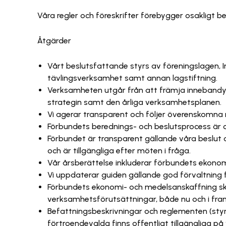
Våra regler och föreskrifter förebygger osakligt 
Åtgärder
Vårt beslutsfattande styrs av föreningslagen
tävlingsverksamhet samt annan lagstiftning.
Verksamheten utgår från att främja innebandy 
strategin samt den årliga verksamhetsplanen.
Vi agerar transparent och följer överenskomna
Förbundets berednings- och beslutsprocess är of
Förbundet är transparent gällande våra beslut
och är tillgängliga efter möten i fråga.
Vår årsberättelse inkluderar förbundets ekonom
Vi uppdaterar guiden gällande god förvaltning f
Förbundets ekonomi- och medelsanskaffning skö
verksamhetsförutsättningar, både nu och i fram
Befattningsbeskrivningar och reglementen (sty
förtroendevalda finns offentligt tillgängliga p