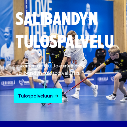
SALIBANDYN
TULOSPALVELU
Jokainen ottelu. Jokainen maali.
Salibandyn tulospalvelussa.
Tulospalveluun