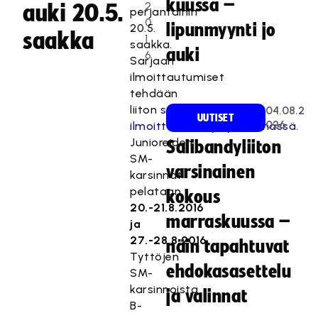
kuussa –
2
auki 20.5.
perjantaihin
0
lipunmyynti jo
20.5.
saakka
1
saakka.
auki
6
Sarjaan
ilmoittautumiset
tehdään
liiton
sähköisessä
04.08.2
UUTISET
026
ilmoittautumisjärjestelmässä
.
Junioreiden
Salibandyliiton
SM-
varsinainen
karsinnat
pelataan
kokous
20.-21.8.2016
marraskuussa –
ja
27.-28.8.2016.
näin tapahtuvat
Tyttöjen
ehdokasasettelu
SM-
karsinnoista
ja valinnat
B-