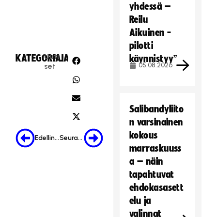
yhdessä –
Reilu
Aikuinen -
pilotti
Uuti
KATEGORIA:
JAA:
käynnistyy”
05.08.2026
set
Salibandyliito
n varsinainen
kokous
Edellinen
Seuraava
marraskuuss
a – näin
tapahtuvat
ehdokasasett
elu ja
valinnat