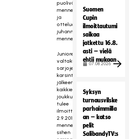
puoliväliin
Suomen
mennessä
ja
Cupin
otteluohjelmat
ilmoittautumi
juhannukseen
saikaa
mennessä.
jatkettu 16.8.
asti – vielä
Junioreiden
ehtii mukaan
valtakunnallisten
07.08.2026
sarjojen
karsintojen
jälkeen
kaikkien
Syksyn
joukkueiden
turnausvilske
tulee
parhaimmilla
ilmoittautua
an – katso
2.9.2016
pelit
mennessä
siihen
SalibandyTV:s