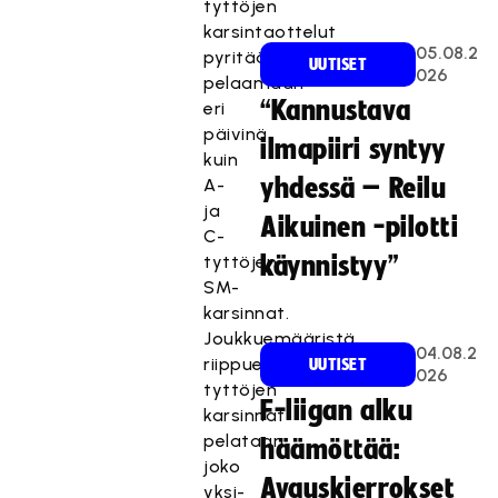
tyttöjen
karsintaottelut
05.08.2
pyritään
UUTISET
026
pelaamaan
“Kannustava
eri
päivinä
ilmapiiri syntyy
kuin
yhdessä – Reilu
A-
ja
Aikuinen -pilotti
C-
tyttöjen
käynnistyy”
SM-
karsinnat.
Joukkuemääristä
04.08.2
riippuen
UUTISET
026
tyttöjen
F-liigan alku
karsinnat
pelataan
häämöttää:
joko
Avauskierrokset
yksi-