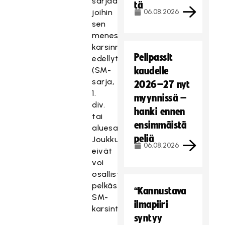
sarjaan,
tä
joihin
06.08.2026
sen
menestys
karsinnoissa
Pelipassit
edellyttää
(SM-
kaudelle
sarja,
2026–27 nyt
1.
myynnissä –
div.
hanki ennen
tai
ensimmäistä
aluesarja).
peliä
Joukkueet
06.08.2026
eivät
voi
osallistua
pelkästään
“Kannustava
SM-
ilmapiiri
karsintoihin.
syntyy