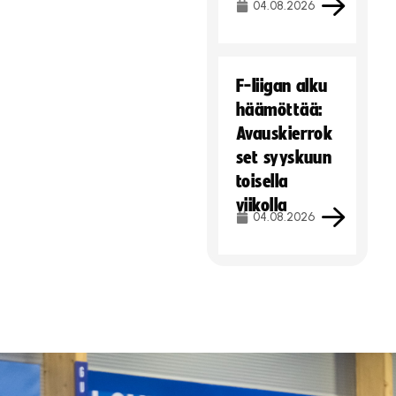
04.08.2026
F-liigan alku
häämöttää:
Avauskierrok
set syyskuun
toisella
viikolla
04.08.2026