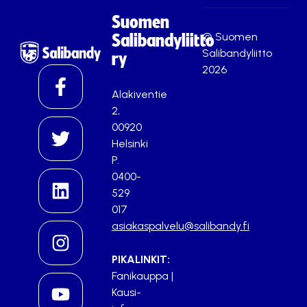
Suomen
© Suomen
Salibandyliitto
Salibandyliitto
ry
2026
Alakiventie
2,
00920
Helsinki
P.
0400-
529
017
asiakaspalvelu@salibandy.fi
PIKALINKIT:
Fanikauppa
|
Kausi-