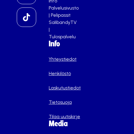
info
Palvelusivusto
|
Pelipassit
SalibandyTV
|
Tulospalvelu
Info
Yhteystiedot
Henkilöstö
Laskutustiedot
Tietosuoja
Tilaa uutiskirje
Media