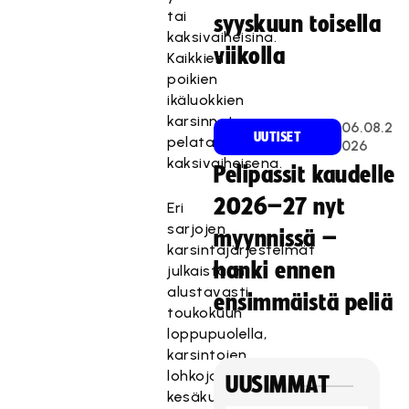
tai
syyskuun toisella
kaksivaiheisina.
viikolla
Kaikkien
poikien
ikäluokkien
karsinnat
06.08.2
UUTISET
pelataan
026
kaksivaiheisena.
Pelipassit kaudelle
2026–27 nyt
Eri
sarjojen
myynnissä –
karsintajärjestelmät
hanki ennen
julkaistaan
alustavasti
ensimmäistä peliä
toukokuun
loppupuolella,
karsintojen
lohkojaot
UUSIMMAT
kesäkuun