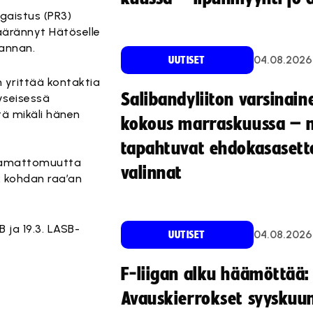
gaistus (PR3)
äärännyt Hätöselle
pannan.
04.08.2026
UUTISET
n yrittää kontaktia
Salibandyliiton varsinain
Kyseisessä
tä mikäli hänen
kokous marraskuussa – 
tapahtuvat ehdokasasette
taamattomuutta
valinnat
2 kohdan raa’an
 ja 19.3. LASB-
04.08.2026
UUTISET
F-liigan alku häämöttää:
Avauskierrokset syyskuu