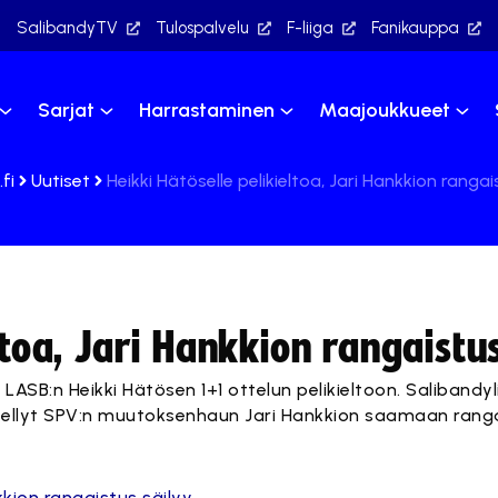
SalibandyTV
Tulospalvelu
F-liiga
Fanikauppa
Sarjat
Harrastaminen
Maajoukkueet
fi
Uutiset
Heikki Hätöselle pelikieltoa, Jari Hankkion rangai
ltoa, Jari Hankkion rangaistu
ASB:n Heikki Hätösen 1+1 ottelun pelikieltoon. Salibandyl
tellyt SPV:n muutoksenhaun Jari Hankkion saamaan rang