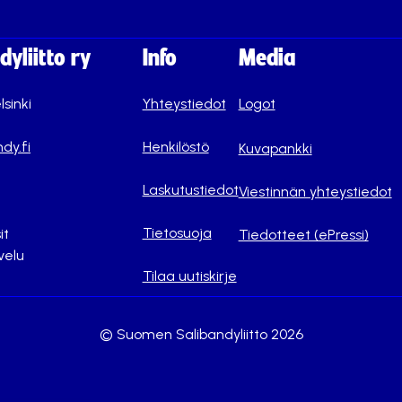
yliitto ry
Info
Media
lsinki
Yhteystiedot
Logot
dy.fi
Henkilöstö
Kuvapankki
Laskutustiedot
Viestinnän yhteystiedot
Tietosuoja
it
Tiedotteet (ePressi)
velu
Tilaa uutiskirje
© Suomen Salibandyliitto 2026