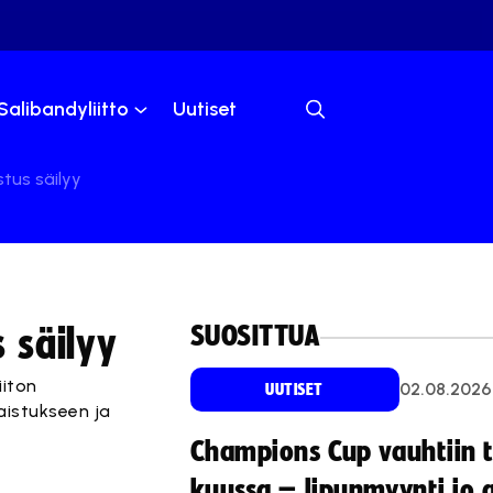
Salibandyliitto
Uutiset
stus säilyy
SUOSITTUA
s säilyy
iiton
02.08.2026
UUTISET
aistukseen ja
Champions Cup vauhtiin 
kuussa – lipunmyynti jo 