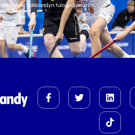
inen maali. Salibandyn tulospalvelussa.