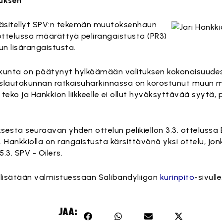
tuksen
 käsitellyt SPV:n tekemän muutoksenhaun
 ottelussa määrättyä pelirangaistusta (PR3)
n lisärangaistusta.
akunta on päätynyt hylkäämään valituksen kokonaisuudes
uslautakunnan ratkaisuharkinnassa on korostunut muun 
 teko ja Hankkion liikkeelle ei ollut hyväksyttävää syytä,
sesta seuraavan yhden ottelun pelikiellon 3.3. ottelussa E
s. Hankkiolla on rangaistusta kärsittävänä yksi ottelu, jo
.3. SPV - Oilers.
lisätään valmistuessaan Salibandyliigan
kurinpito
-sivulle
JAA: