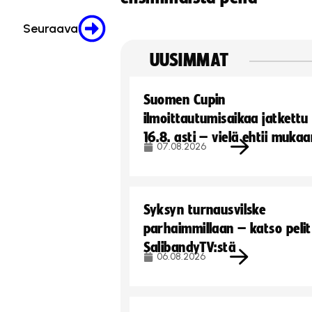
Seuraava
UUSIMMAT
Suomen Cupin
ilmoittautumisaikaa jatkettu
16.8. asti – vielä ehtii muka
07.08.2026
Syksyn turnausvilske
parhaimmillaan – katso pelit
SalibandyTV:stä
06.08.2026