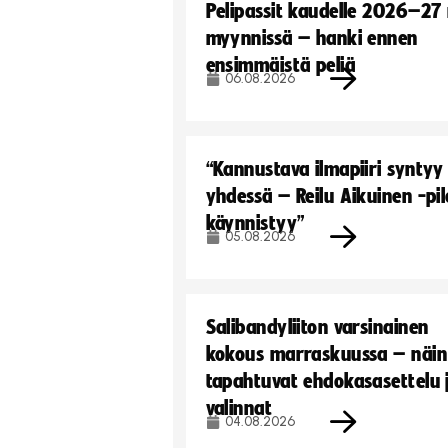
Pelipassit kaudelle 2026–27
myynnissä – hanki ennen
ensimmäistä peliä
06.08.2026
“Kannustava ilmapiiri syntyy
yhdessä – Reilu Aikuinen -pil
käynnistyy”
05.08.2026
Salibandyliiton varsinainen
kokous marraskuussa – näin
tapahtuvat ehdokasasettelu 
valinnat
04.08.2026