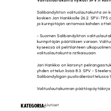
Valituslautakunta hylkäsi SPV:n vali
Salibandyliiton valituslautakunta on
koskien Jari Hankkiolle 26.2. SPV-TPS
ja kurinpitäjän antamaa kahden ottelu
- Suomen Salibandyliiton valituslaut
kurinpitäjän päätöksen varaan. Valit
kyseessä oli pelitilanteen ulkopuolinen
valituslautakunta ratkaisuaan.
Jari Hankkio on kärsinyt pelirangaistuk
yhden ottelun lisää 8.3. SPV - Steeler
Salibandyliigan puolivälieräottelussa 15
Valituslautakunnan päätöspöytäkirja 
Uutiset
KATEGORIA: