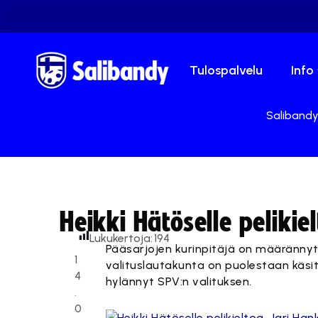
Tulospalvelu
Info
Salibandy.
Heikki Hätöselle pelikie
Lukukertoja:
194
Pääsarjojen kurinpitäjä on määrännyt L
1
valituslautakunta on puolestaan käsi
4
hylännyt SPV:n valituksen.
.
0