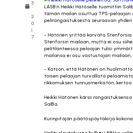
3
LASB:n Heikki Hätöselle tuomittiin Sa
.
tämän mailan osuttua TPS-pelaajan Mi
2
pelirangaistuksesta seuraavan yhden o
0
1
- Hätönen yrittää karvata Stenforsia 
7
Stenforsin mailaan, mutta ei osu siihe
pelitilanteessa pelaajan tulisi ymmärt
mailansa ei osu vastustajan mailaan,
- Katson, että Hätönen on huolimatt
toisen pelaajan turvallista pelaamist
rikkomuksen tunnusmerkistön, kertoo
Heikki Hätönen kärsii rangaistuksensa 
SalBa.
Kurinpitäjän päätöspöytäkirja kokon