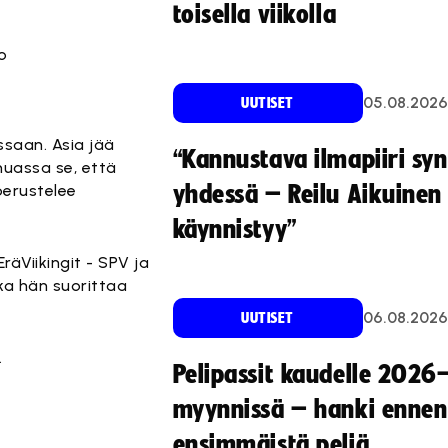
toisella viikolla
05.08.2026
UUTISET
saan. Asia jää
“Kannustava ilmapiiri sy
muassa se, että
 perustelee
yhdessä – Reilu Aikuinen 
käynnistyy”
räViikingit - SPV ja
nka hän suorittaa
06.08.2026
UUTISET
.
Pelipassit kaudelle 2026
myynnissä – hanki ennen
ensimmäistä peliä