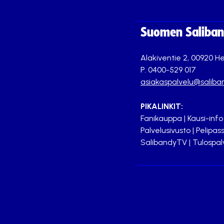
Suomen Saliband
Alakiventie 2, 00920 He
P. 0400-529 017
asiakaspalvelu@saliban
PIKALINKIT:
Fanikauppa
|
Kausi-info
Palvelusivusto
|
Pelipass
SalibandyTV
|
Tulospal