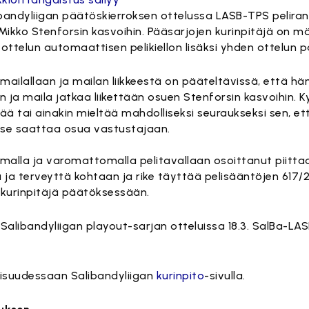
libandyliigan päätöskierroksen ottelussa LASB-TPS peliran
kko Stenforsin kasvoihin. Pääsarjojen kurinpitäjä on m
ttelun automaattisen pelikiellon lisäksi yhden ottelun 
mailallaan ja mailan liikkeestä on pääteltävissä, että hä
n ja maila jatkaa liikettään osuen Stenforsin kasvoihin. 
ää tai ainakin mieltää mahdolliseksi seuraukseksi sen, et
 se saattaa osua vastustajaan.
omalla ja varomattomalla pelitavallaan osoittanut piit
a ja terveyttä kohtaan ja rike täyttää pelisääntöjen 617/
 kurinpitäjä päätöksessään.
Salibandyliigan playout-sarjan otteluissa 18.3. SalBa-LASB
aisuudessaan Salibandyliigan
kurinpito
-sivulla.