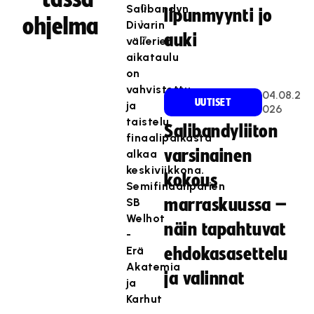
0
Salibandyn
lipunmyynti jo
ohjelma
1
Divarin
auki
7
välierien
aikataulu
on
vahvistettu,
04.08.2
UUTISET
ja
026
taistelu
Salibandyliiton
finaalipaikasta
varsinainen
alkaa
keskiviikkona.
kokous
Semifinaaliparien
SB
marraskuussa –
Welhot
näin tapahtuvat
-
Erä
ehdokasasettelu
Akatemia
ja valinnat
ja
Karhut