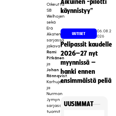
Aikuinen -pilotti
Oikeutta
käynnistyy”
SB
Welhojen
sekä
Erä
06.08.2
Akatemian
UUTISET
026
sarjassa
Pelipassit kaudelle
jakavat
Rami
2026–27 nyt
Pitkänen
myynnissä –
ja
Johan
hanki ennen
Rönnqvist
.
ensimmäistä peliä
Karhujen
ja
Nurmon
Jymyn
UUSIMMAT
sarjassa
tuomitsevat