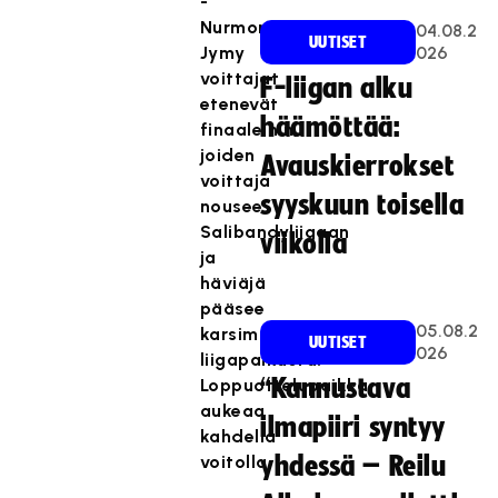
-
Nurmon
04.08.2
UUTISET
Jymy
026
voittajat
F-liigan alku
etenevät
häämöttää:
finaaleihin,
joiden
Avauskierrokset
voittaja
syyskuun toisella
nousee
Salibandyliigaan
viikolla
ja
häviäjä
pääsee
05.08.2
karsimaan
UUTISET
026
liigapaikasta.
“Kannustava
Loppuottelupaikka
aukeaa
ilmapiiri syntyy
kahdella
voitolla.
yhdessä – Reilu