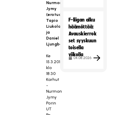
Nurmon
Jymy
(erotuomarit
F-liigan alku
Tapio
Liukolampi
häämöttää:
ja
Avauskierrok
Daniel
set syyskuun
Ljungberg)
toisella
viikolla
Ke
04.08.2026
15.3.2017
klo
18:30
Karhut
-
Nurmon
Jymy
Porin
UT
Pe