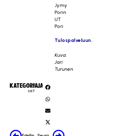
Jymy
Porin
UT
Pori
Tulospalveluun.
Kuva:
Jari
Turunen
Uuti
KATEGORIA:
JAA:
set
Edellinen
Seuraava