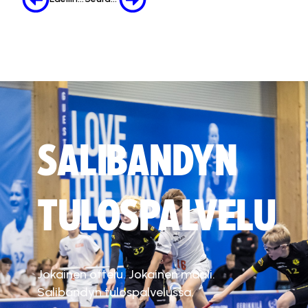
SALIBANDYN
TULOSPALVELU
Jokainen ottelu. Jokainen maali.
Salibandyn tulospalvelussa.