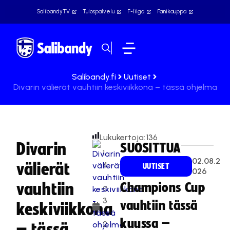
SalibandyTV
Tulospalvelu
F-liiga
Fanikauppa
Salibandy.fi
Uutiset
Divarin välierät vauhtiin keskiviikkona – tässä ohjelma
Lukukertoja:
136
Divarin
SUOSITTUA
1
02.08.2
välierät
4
UUTISET
026
.
vauhtiin
Champions Cup
0
3
vauhtiin tässä
keskiviikkona
.
kuussa –
2
– tässä