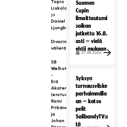
Tapio
Suomen
Liukolampi
Cupin
ja
ilmoittautumi
Daniel
saikaa
Ljungberg
.
jatkettu 16.8.
asti – vielä
Divarin
välierät
ehtii mukaan
07.08.2026
SB
Welhot
-
Syksyn
Erä
turnausvilske
Akatemia
parhaimmilla
(erotuomarit
an – katso
Rami
Pitkänen
pelit
ja
SalibandyTV:s
Johan
tä