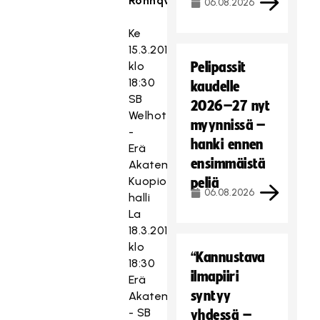
Rönnqvist)
06.08.2026
Ke
15.3.2017
klo
Pelipassit
18:30
kaudelle
SB
2026–27 nyt
Welhot
myynnissä –
-
hanki ennen
Erä
ensimmäistä
Akatemia
Kuopio-
peliä
06.08.2026
halli
La
18.3.2017
klo
“Kannustava
18:30
ilmapiiri
Erä
syntyy
Akatemia
- SB
yhdessä –