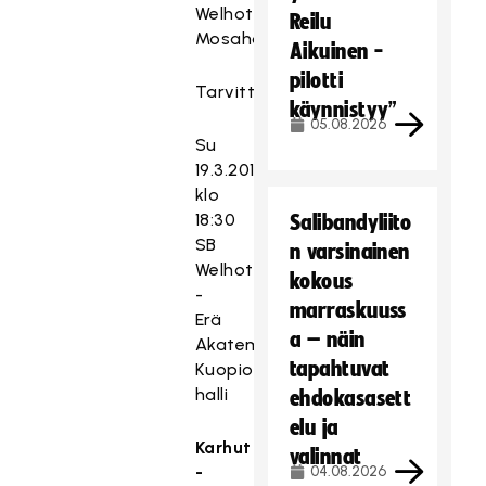
Welhot
Reilu
Mosahalli
Aikuinen -
pilotti
Tarvittaessa
käynnistyy”
05.08.2026
Su
19.3.2017
klo
18:30
Salibandyliito
SB
n varsinainen
Welhot
kokous
-
marraskuuss
Erä
a – näin
Akatemia
tapahtuvat
Kuopio-
halli
ehdokasasett
elu ja
Karhut
valinnat
-
04.08.2026