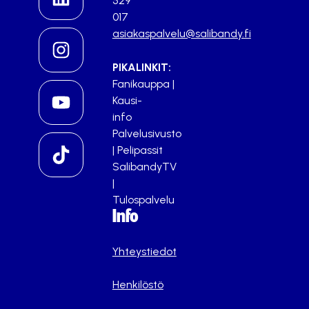
529
017
asiakaspalvelu@salibandy.fi
PIKALINKIT:
Fanikauppa
|
Kausi-
info
Palvelusivusto
|
Pelipassit
SalibandyTV
|
Tulospalvelu
Info
Yhteystiedot
Henkilöstö