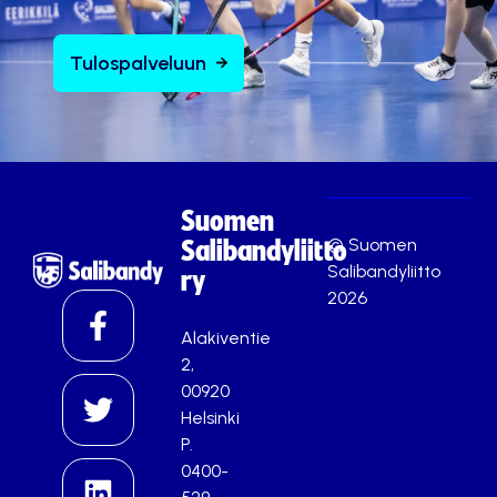
Tulospalveluun
Suomen
© Suomen
Salibandyliitto
Salibandyliitto
ry
2026
Alakiventie
2,
00920
Helsinki
P.
0400-