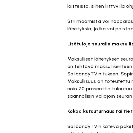
laitteisto, siihen liittyvillä oh
Striimaamista voi näppärästi
lähetyksiä, jotka voi poistaa
Lisätuloja seuralle maksulli
Maksulliset lähetykset seura
on tehtävä maksuliikenteen
SalibandyTV:n tukeen. Sopim
Maksullisuus on toteutettu n
noin 70 prosenttia tuloutuu s
säännöllisin väliajoin seuran ti
Kokoa kutsuturnaus tai tie
SalibandyTV:n kätevä paket