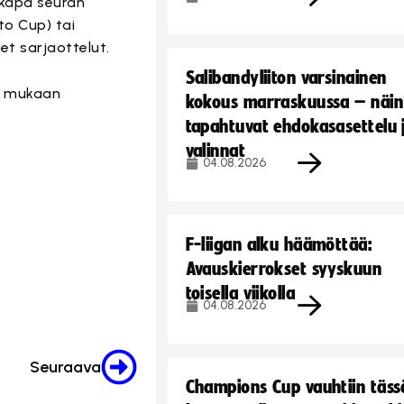
ikkapa seuran
to Cup) tai
et sarjaottelut.
Salibandyliiton varsinainen
n mukaan
kokous marraskuussa – näin
tapahtuvat ehdokasasettelu 
valinnat
04.08.2026
F-liigan alku häämöttää:
Avauskierrokset syyskuun
toisella viikolla
04.08.2026
Seuraava
Champions Cup vauhtiin täss