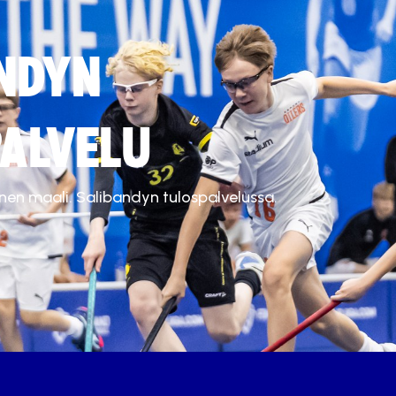
NDYN
ALVELU
inen maali. Salibandyn tulospalvelussa.