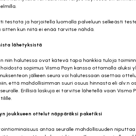
jelmilla.
 testata ja harjoitella luomalla palveluun selkeästi teste
 sitten kun niitä ei enää tarvitse nähdä.
sista lähetyksistä
n niin halutessa ovat kätevä tapa hankkia tuloja toiminn
 hoidosta sopimus Visma Payn kanssa ottamalla aluksi y
uksenteon jälkeen seura voi halutessaan asettaa ottelui
iin, että mahdollisimman suuri osuus hinnasta eli alv:n 
euralle. Erillisiä laskuja ei tarvitse lähetellä vaan Visma P
lille.
tyn joukkueen ottelut näppäräksi paketiksi
ointiominaisuus antaa seuralle mahdollisuuden niputta