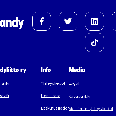
yliitto ry
Info
Media
lsinki
Yhteystiedot
Logot
dy.fi
Henkilöstö
Kuvapankki
Laskutustiedot
Viestinnän yhteystiedot