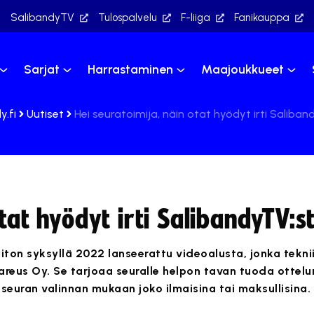
SalibandyTV
Tulospalvelu
F-liiga
Fanikauppa
Sarjat
Harrastaminen
Maajoukkueet
y.fi
Uutiset
Hei seuratoimija, näin otat hyödyt irti Saliban
tat hyödyt irti SalibandyTV:st
iton syksyllä 2022 lanseerattu videoalusta, jonka tekn
areus Oy. Se tarjoaa seuralle helpon tavan tuoda ottelu
 seuran valinnan mukaan joko ilmaisina tai maksullisina.