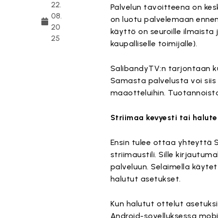
22.
Palvelun tavoitteena on keski
08.
on luotu palvelemaan ennen 
20
käyttö on seuroille ilmaista j
25
kaupalliselle toimijalle).
SalibandyTV:n tarjontaan kuu
Samasta palvelusta voi siis 
maaotteluihin. Tuotannoista
Striimaa kevyesti tai halute
Ensin tulee ottaa yhteyttä 
striimaustili. Sille kirjautum
palveluun. Selaimella käytet
halutut asetukset.
Kun halutut ottelut asetuks
Android-sovelluksessa mobii