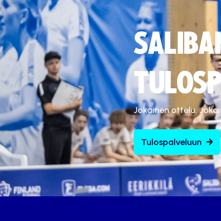
SALIBA
TULOSP
Jokainen ottelu. Joka
Tulospalveluun