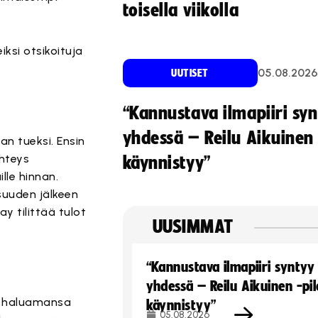
toisella viikolla
iksi otsikoituja
05.08.2026
UUTISET
“Kannustava ilmapiiri sy
yhdessä – Reilu Aikuinen 
an tueksi. Ensin
hteys
käynnistyy”
lle hinnan.
osuuden jälkeen
ay tilittää tulot
UUSIMMAT
“Kannustava ilmapiiri syntyy
yhdessä – Reilu Aikuinen -pil
a haluamansa
käynnistyy”
05.08.2026