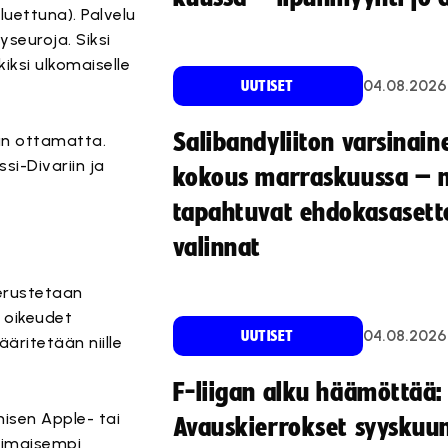
luettuna). Palvelu
seuroja. Siksi
kiksi ulkomaiselle
04.08.2026
UUTISET
Salibandyliiton varsinain
uun ottamatta.
si-Divariin ja
kokous marraskuussa – 
tapahtuvat ehdokasasette
valinnat
perustetaan
e oikeudet
04.08.2026
UUTISET
äritetään niille
F-liigan alku häämöttää:
misen Apple- tai
Avauskierrokset syyskuu
ttimaisempi