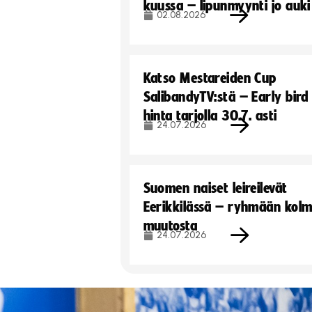
kuussa – lipunmyynti jo auki
02.08.2026
Katso Mestareiden Cup
SalibandyTV:stä – Early bird
hinta tarjolla 30.7. asti
24.07.2026
Suomen naiset leireilevät
Eerikkilässä – ryhmään kol
muutosta
24.07.2026