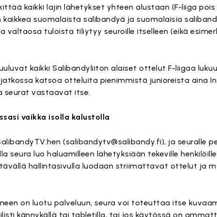
ttää kaikki lajin lähetykset yhteen alustaan (F-liiga pois 
kaikkea suomalaista salibandyä ja suomalaisia salibandy
a valtaosa tuloista tiliytyy seuroille itselleen (eikä esimer
luvat kaikki Salibandyliiton alaiset ottelut F-liigaa luk
jatkossa katsoa otteluita pienimmistä junioreista aina Ins
 seurat vastaavat itse.
ssasi vaikka isolla kalustolla
SalibandyTV:hen (salibandytv@salibandy.fi), ja seuralle 
alla seura luo haluamilleen lähetyksiään tekeville henkilöill
tävällä hallintasivulla luodaan striimattavat ottelut ja mä
ineen on luotu palveluun, seura voi toteuttaa itse kuvaa
listi kännykällä tai tabletilla, tai jos käytössä on amma