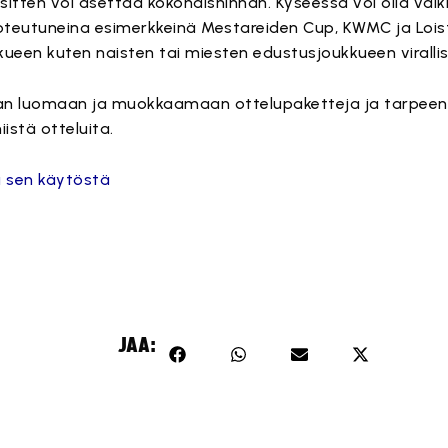
ra sitten voi asettaa kokonaishinnan. Kyseessä voi olla va
oteutuneina esimerkkeinä Mestareiden Cup, KWMC ja Lois
kueen kuten naisten tai miesten edustusjoukkueen virallis
laan luomaan ja muokkaamaan ottelupaketteja ja tarpee
istä otteluita.
a sen käytöstä
JAA: