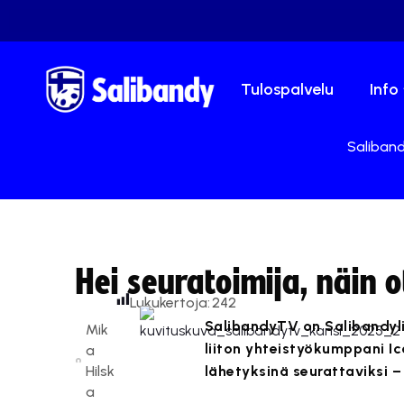
Tulospalvelu
Info
Saliband
Hei seuratoimija, näin o
Lukukertoja:
242
SalibandyTV on Salibandyli
Mik
liiton yhteistyökumppani Ic
a
Hilsk
lähetyksinä seurattaviksi –
a