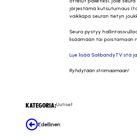
ottelut paketiksi, jolle seu
järjestämä kutsuturnaus (t
vaikkapa seuran tietyn jouk
Seura pystyy hallintasivul
lisäämään tai poistamaan ni
Lue lisää SalibandyTV:stä j
Ryhdytään striimaamaan!
Uutiset
KATEGORIA:
Edellinen