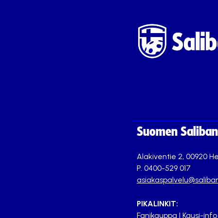
Suomen Saliband
Alakiventie 2, 00920 He
P. 0400-529 017
asiakaspalvelu@saliban
PIKALINKIT:
Fanikauppa
|
Kausi-info