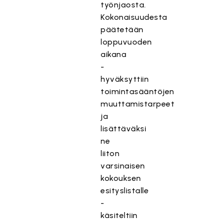
työnjaosta.
Kokonaisuudesta
päätetään
loppuvuoden
aikana
-
hyväksyttiin
toimintasääntöjen
muuttamistarpeet
ja
lisättäväksi
ne
liiton
varsinaisen
kokouksen
esityslistalle
-
käsiteltiin