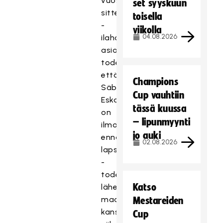
vuosi
set syyskuun
sitten
toisella
-
viikolla
04.08.2026
ilahduttavana
asiana
todettiin,
että
Champions
Säbäkipinän
Cup vauhtiin
Eskariviikolle
tässä kuussa
on
– lipunmyynti
ilmoittautunut
jo auki
ennätysmäärä
02.08.2026
lapsia
-
todettiin
Katso
lähestyvä
maajoukkueiden
Mestareiden
kansainvälinen
Cup