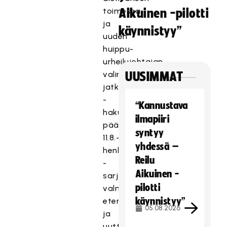
toimessa
Aikuinen -pilotti
ja
käynnistyy”
uuden
huippu-
urheilujohtajan
valintaprosessin
UUSIMMAT
jatkuminen
-
“Kannustava
hakuajan
ilmapiiri
päätyttyä
syntyy
11.8.-
yhdessä –
henkilöhaastatteluin
Reilu
-
Aikuinen -
sarjakauden
pilotti
valmistelut
käynnistyy”
etenevät
05.08.2026
ja
uutta