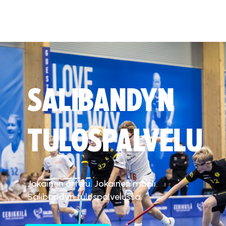
SALIBANDYN
TULOSPALVELU
Jokainen ottelu. Jokainen maali.
Salibandyn tulospalvelussa.