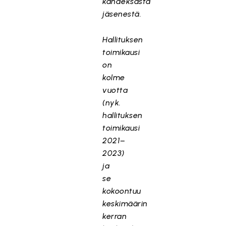
kahdeksasta
jäsenestä.
Hallituksen
toimikausi
on
kolme
vuotta
(nyk.
hallituksen
toimikausi
2021–
2023)
ja
se
kokoontuu
keskimäärin
kerran