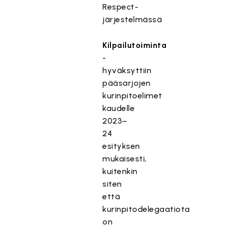
Respect-
järjestelmässä
Kilpailutoiminta
-
hyväksyttiin
pääsarjojen
kurinpitoelimet
kaudelle
2023–
24
esityksen
mukaisesti,
kuitenkin
siten
että
kurinpitodelegaatiota
on