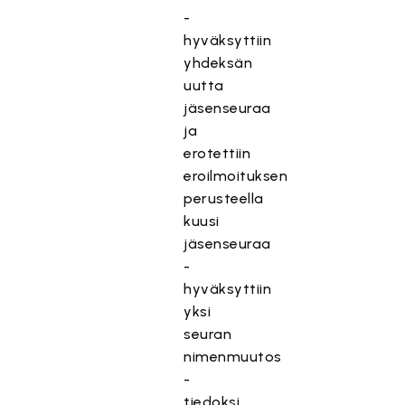
-
hyväksyttiin
yhdeksän
uutta
jäsenseuraa
ja
erotettiin
eroilmoituksen
perusteella
kuusi
jäsenseuraa
-
hyväksyttiin
yksi
seuran
nimenmuutos
-
tiedoksi