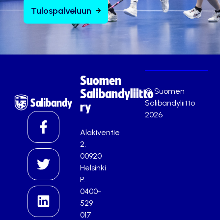
Tulospalveluun
Suomen
© Suomen
Salibandyliitto
Salibandyliitto
ry
2026
Alakiventie
2,
00920
Helsinki
P.
0400-
529
017