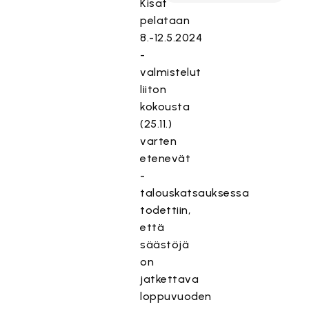
Kisat
pelataan
8.-12.5.2024
-
valmistelut
liiton
kokousta
(25.11.)
varten
etenevät
-
talouskatsauksessa
todettiin,
että
säästöjä
on
jatkettava
loppuvuoden