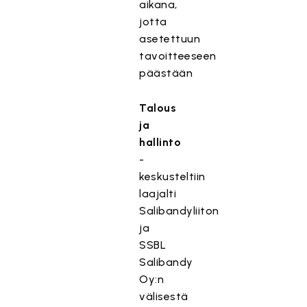
aikana,
jotta
asetettuun
tavoitteeseen
päästään
Talous
ja
hallinto
-
keskusteltiin
laajalti
Salibandyliiton
ja
SSBL
Salibandy
Oy:n
välisestä