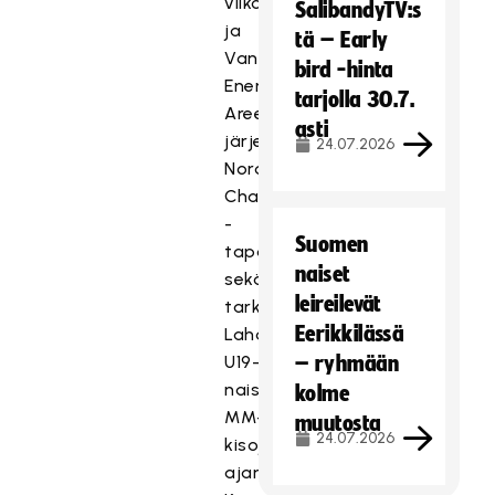
viikonloppu
SalibandyTV:s
ja
tä – Early
Vantaan
bird -hinta
Energia
tarjolla 30.7.
Areenalla
asti
järjestettävä
24.07.2026
Nordic
Challenge
-
Suomen
tapahtuma
naiset
sekä
leireilevät
tarkennus
Eerikkilässä
Lahden
U19-
– ryhmään
naisten
kolme
MM-
muutosta
24.07.2026
kisojen
ajankohdasta.