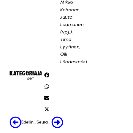
Mikko
Kohonen,
Juuso
Laamanen
(vpj.),
Timo
Lyytinen,
Olli
Lähdesmäki.
Uuti
KATEGORIA:
JAA:
set
Edellinen
Seuraava