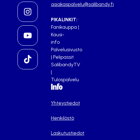
asiakaspalvelu@salibandy.fi
PIKALINKIT:
Fanikauppa
|
Kausi-
info
Palvelusivusto
|
Pelipassit
SalibandyTV
|
Tulospalvelu
Info
Yhteystiedot
Henkilöstö
Laskutustiedot