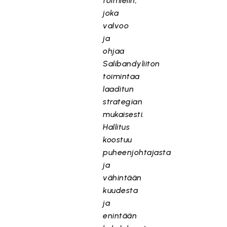
toimielin,
joka
valvoo
ja
ohjaa
Salibandyliiton
toimintaa
laaditun
strategian
mukaisesti.
Hallitus
koostuu
puheenjohtajasta
ja
vähintään
kuudesta
ja
enintään