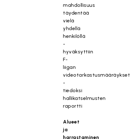
mahdollisuus
täydentää
vielä
yhdellä
henkilöllä
-
hyväksyttiin
F-
liigan
videotarkastusmääräykset
-
tiedoksi
hallikatselmusten
raportti
Alueet
ja
harrastaminen