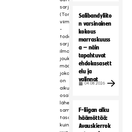
sarjanhallintajärjestelmää
(TorneoPal)
Salibandyliito
viimeistellään
n varsinainen
-
kokous
todettiin
marraskuuss
sarjaan
a – näin
ilmoittautuneiden
tapahtuvat
joukkueiden
ehdokasasett
määrä,
elu ja
joka
valinnat
on
04.08.2026
aikuisten
osalta
lähes
F-liigan alku
samalla
tasolla
häämöttää:
kuin
Avauskierrok