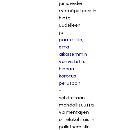
junioreiden
ryhmäpelipassin
hinta
uudelleen
ja
päätettiin,
että
aikaisemmin
vahvistettu
hinnan
korotus
perutaan
-
selvitetään
mahdollisuutta
valmentajien
ottelukohtaisiin
palkitsemisiin