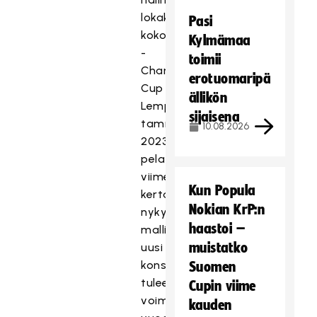
lokakuun
Pasi
kokoukseen
Kylmämaa
-
toimii
Champions
erotuomaripä
Cup
ällikön
Lempäälässä
sijaisena
tammikuussa
10.08.2026
2023
pelataan
viimeistä
Kun Popula
kertaa
Nokian KrP:n
nykyisellä
haastoi –
mallilla,
muistatko
uusi
konsepti
Suomen
tulee
Cupin viime
voimaan
kauden