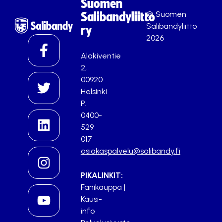
Suomen
© Suomen
Salibandyliitto
Salibandyliitto
ry
2026
Alakiventie
2,
00920
Helsinki
P.
0400-
529
017
asiakaspalvelu@salibandy.fi
PIKALINKIT:
Fanikauppa
|
Kausi-
info