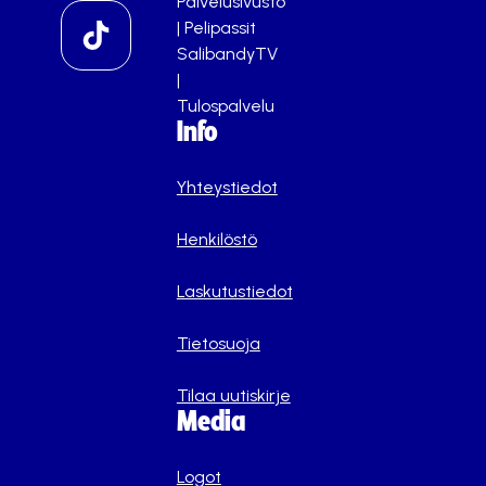
Palvelusivusto
|
Pelipassit
SalibandyTV
|
Tulospalvelu
Info
Yhteystiedot
Henkilöstö
Laskutustiedot
Tietosuoja
Tilaa uutiskirje
Media
Logot