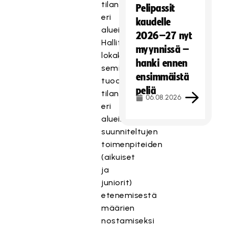
tilannekatsauksen
Pelipassit
eri
kaudelle
alueilta.
2026–27 nyt
Hallituksen
myynnissä –
lokakuun
hanki ennen
seminaarikokoukseen
ensimmäistä
tuodaan
peliä
tilannekatsaus
06.08.2026
eri
alueille
suunniteltujen
toimenpiteiden
(aikuiset
ja
juniorit)
etenemisestä
määrien
nostamiseksi