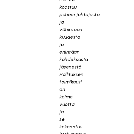
koostuu
puheenjohtajasta
ja
vähintään
kuudesta
ja
enintään
kahdeksasta
jäsenestä.
Hallituksen
toimikausi
on
kolme
vuotta
ja
se
kokoontuu