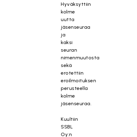
Hyväksyttiin
kolme
uutta
jäsenseuraa
ja
kaksi
seuran
nimenmuutosta
sekä
erotettiin
eroilmoituksen
perusteella
kolme
jäsenseuraa.
Kuultiin
SSBL
Oy:n