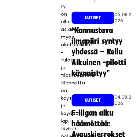
ry
.
on
05.08.2
UUTISET
026
ollut
asiassa
“Kannustava
myös
ilmapiiri syntyy
aloitteellinen
yhdessä – Reilu
-
tulos-
Aikuinen -pilotti
ja
käynnistyy”
tilastopalvelun
tilannetta
on
04.08.2
käyty
UUTISET
026
ja
F-liigan alku
käydään
läpi
häämöttää:
tiiviisti
Avauskierrokset
palveluntarjoajien