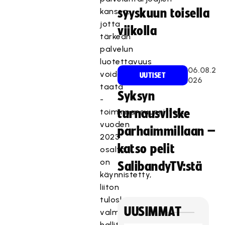
kanssa,
syyskuun toisella
jotta
viikolla
tärkeän
palvelun
luotettavuus
06.08.2
voidaan
UUTISET
026
taata
Syksyn
-
toiminnansuunnittelu
turnausvilske
vuoden
parhaimmillaan –
2023
katso pelit
osalta
on
SalibandyTV:stä
käynnistetty,
liiton
tuloskortti
UUSIMMAT
valmistuu
hallituksen