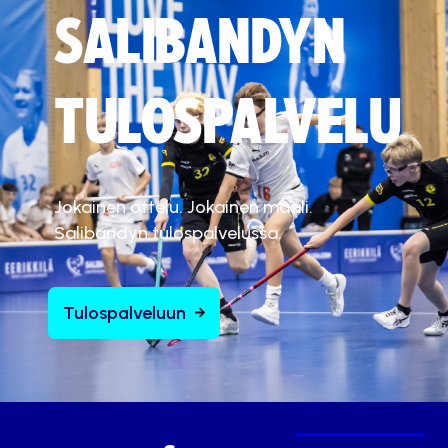
SALIBANDYN
TULOSPALVELU
Jokainen ottelu. Jokainen maali.
Salibandyn tulospalvelussa.
Tulospalveluun