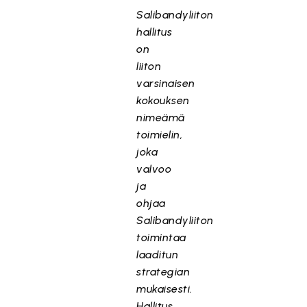
Salibandyliiton
hallitus
on
liiton
varsinaisen
kokouksen
nimeämä
toimielin,
joka
valvoo
ja
ohjaa
Salibandyliiton
toimintaa
laaditun
strategian
mukaisesti.
Hallitus