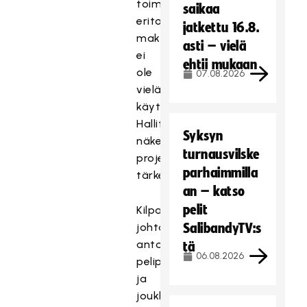
toiminnallisuuksia,
saikaa
eritoten
jatkettu 16.8.
maksullisuus,
asti – vielä
ei
ehtii mukaan
ole
07.08.2026
vielä
käytössä.
Hallitus
Syksyn
näkee
turnausvilske
projektin
parhaimmilla
tärkeänä.
an – katso
pelit
Kilpailutoiminnan
johtaja
SalibandyTV:s
antoi
tä
06.08.2026
pelipassi-
ja
joukkuemäärien