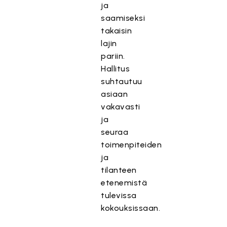
ja
saamiseksi
takaisin
lajin
pariin.
Hallitus
suhtautuu
asiaan
vakavasti
ja
seuraa
toimenpiteiden
ja
tilanteen
etenemistä
tulevissa
kokouksissaan.