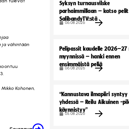
aan tulevat
Syksyn turnausvilske
parhaimmillaan – katso pelit
SalibandyTV:stä
06.08.2026
hjaa
a ja vähintään
Pelipassit kaudelle 2026–27
myynnissä – hanki ennen
ensimmäistä peliä
okoontuu
06.08.2026
3.
,
Mikko Kohonen,
“Kannustava ilmapiiri syntyy
yhdessä – Reilu Aikuinen -pil
käynnistyy”
05.08.2026