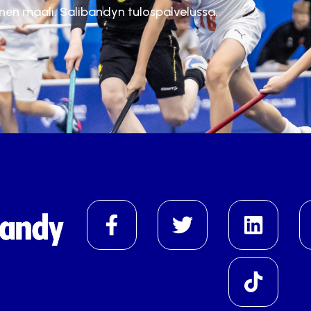
inen maali. Salibandyn tulospalvelussa.