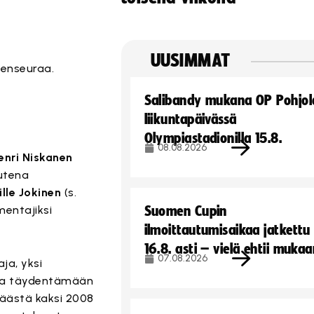
UUSIMMAT
senseuraa.
Salibandy mukana OP Pohjol
liikuntapäivässä
Olympiastadionilla 15.8.
08.08.2026
enri Niskanen
Uutena
ille Jokinen
(s.
mentajiksi
Suomen Cupin
ilmoittautumisaikaa jatkettu
16.8. asti – vielä ehtii muka
07.08.2026
ja, yksi
kkoa täydentämään
päästä kaksi 2008