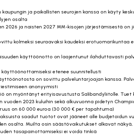
kaupungin ja paikallisten seurojen kanssa on käyty kesku
lyjen osalta
 2026 ja naisten 2027 MM-kisojen järjestämisestä on j
ovittu kolmeksi seuraavaksi kaudeksi erotuomarikuntaa 
suuden käyttöönotto on laajentunut ilahduttavasti pal
n käyttöönottamiseksi etenee suunnitellusti
yttöönotosta on sovittu palveluntarjoajan kanssa. Palvel
viestimiseen anonyymisti
riö on myöntänyt erityisavustusta Salibandyliitolle. Tue
vuoden 2023 kuluihin sekä alkuvuonna pidetyn Champi
uuruus on 60 000 euroa (30 000 € per tapahtuma)
maksuista saadut tuotot ovat jääneet alle budjetoidun 
n osalta. Muilta osin säästövaikutukset alkavat näkyä
uden tasapainottamiseksi ei voida tinkiä