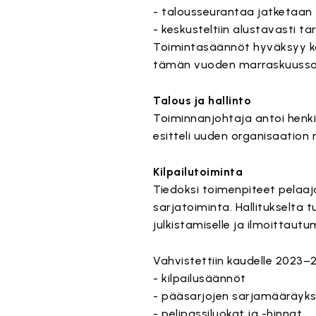
- talousseurantaa jatketaan ti
- keskusteltiin alustavasti t
Toimintasäännöt hyväksyy kol
tämän vuoden marraskuuss
Talous ja hallinto
Toiminnanjohtaja antoi henk
esitteli uuden organisaation 
Kilpailutoiminta
Tiedoksi toimenpiteet pelaaj
sarjatoiminta. Hallitukselta 
julkistamiselle ja ilmoittaut
Vahvistettiin kaudelle 2023–2
-
kilpailusäännöt
- pääsarjojen sarjamääräyk
- pelipassiluokat ja -hinnat