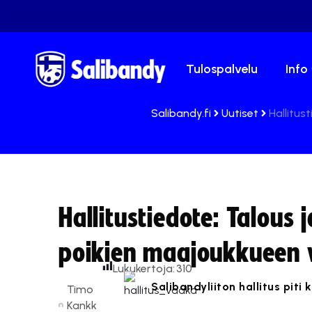
Tulospalvelu
Info
Salibandy.fi
Uutiset
Hallitus
Hallitustiedote: Talous 
poikien maajoukkueen v
Lukukertoja:
310
Salibandyliiton hallitus piti
Timo
Kankk