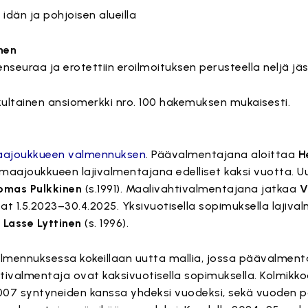
idän ja pohjoisen alueilla
nen
nseuraa ja erotettiin eroilmoituksen perusteella neljä jä
ultainen ansiomerkki nro. 100 hakemuksen mukaisesti.
maajoukkueen valmennuksen
. Päävalmentajana aloittaa
H
7-maajoukkueen lajivalmentajana edelliset kaksi vuotta. 
omas Pulkkinen
(s.1991). Maalivahtivalmentajana jatkaa
V
at 1.5.2023–30.4.2025. Yksivuotisella sopimuksella lajival
a
Lasse Lyttinen
(s. 1996).
mennuksessa kokeillaan uutta mallia, jossa päävalmenta
htivalmentaja ovat kaksivuotisella sopimuksella. Kolmi
2007 syntyneiden kanssa yhdeksi vuodeksi, sekä vuoden 