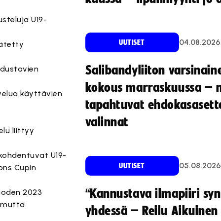
steluja U19-
04.08.2026
UUTISET
ätetty
Salibandyliiton varsinain
edustavien
kokous marraskuussa – 
velua käyttävien
tapahtuvat ehdokasasette
valinnat
u liittyy
t kohdentuvat U19-
05.08.2026
UUTISET
ons Cupin
“Kannustava ilmapiiri sy
vuoden 2023
, mutta
yhdessä – Reilu Aikuinen 