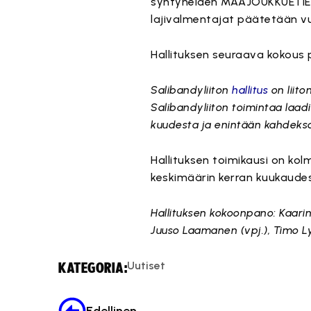
syntyneiden MAAJOUKKUETIE-v
lajivalmentajat päätetään v
Hallituksen seuraava kokous p
Salibandyliiton
hallitus
on liito
Salibandyliiton toimintaa laad
kuudesta ja enintään kahdeksa
Hallituksen toimikausi on kol
keskimäärin kerran kuukaudess
Hallituksen kokoonpano: Kaarina
Juuso Laamanen (vpj.), Timo Ly
Uutiset
KATEGORIA: