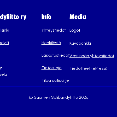
yliitto ry
Info
Media
lsinki
Yhteystiedot
Logot
dy.fi
Henkilöstö
Kuvapankki
Laskutustiedot
Viestinnän yhteystiedot
Tietosuoja
it
Tiedotteet (ePressi)
velu
Tilaa uutiskirje
© Suomen Salibandyliitto 2026