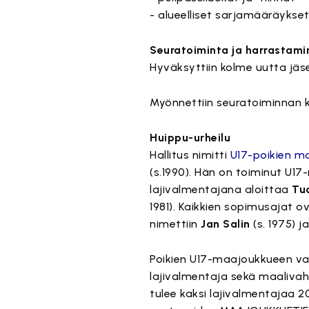
- alueelliset sarjamääräykset 
Seuratoiminta ja harrastami
Hyväksyttiin kolme uutta jäse
Myönnettiin seuratoiminnan k
Huippu-urheilu
Hallitus nimitti
U17-poikien 
(s.1990). Hän on toiminut U1
lajivalmentajana aloittaa
Tu
1981). Kaikkien sopimusajat ov
nimettiin
Jan Salin
(s. 1975) j
Poikien U17-maajoukkueen val
lajivalmentaja sekä maaliva
tulee kaksi lajivalmentajaa 