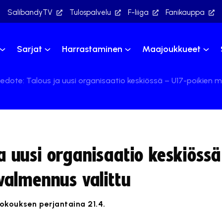
SalibandyTV
Tulospalvelu
F-liiga
Fanikauppa
Sarjat
Harrastaminen
Maajoukkueet
tiedote: Talous ja uusi organisaatio keskiössä – U17-poikien
ja uusi organisaatio keskiöss
almennus valittu
 kokouksen perjantaina 21.4.