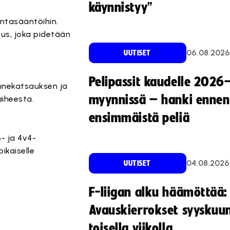
käynnistyy”
intasääntöihin.
us, joka pidetään
06.08.2026
UUTISET
Pelipassit kaudelle 2026
nnekatsauksen ja
myynnissä – hanki ennen
aiheesta.
ensimmäistä peliä
- ja 4v4-
ikaiselle
04.08.2026
UUTISET
F-liigan alku häämöttää:
Avauskierrokset syyskuu
toisella viikolla