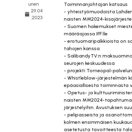
unen
Toiminnanjohtajan katsaus
29.04
- yhteistyömuodoista Lahden 
.2023
naisten MM2024-kisajärjeste
- Suomen hakemukset miesten
määräajassa IFF:lle
- erotuomaripalkkioista on s
tahojen kanssa
- SalibandyTV:n maksuominai
seurojen keskuudessa
- projekti Torneopal-palvelu
- Whistleblow-järjestelmän kä
epäasiallisesta toiminnasta 
- Opetus- ja kulttuuriministe
naisten MM2024-tapahtuman 
järjestelyihin. Avustuksen s
- pelipasseista ja osanotto
kolmen ensimmäisen kuukaude
asetetusta tavoitteesta talo