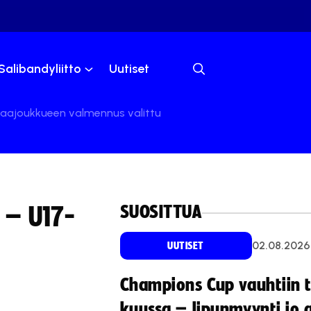
Salibandyliitto
Uutiset
 maajoukkueen valmennus valittu
SUOSITTUA
ä – U17-
02.08.2026
UUTISET
Champions Cup vauhtiin 
kuussa – lipunmyynti jo 