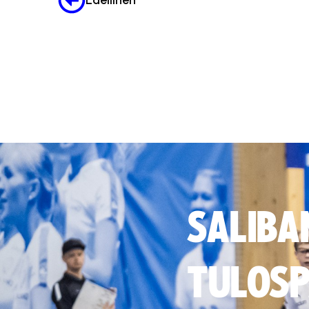
Edellinen
SALIBA
TULOSP