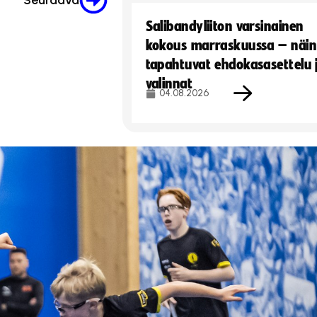
Seuraava
Salibandyliiton varsinainen
kokous marraskuussa – näin
tapahtuvat ehdokasasettelu 
valinnat
04.08.2026