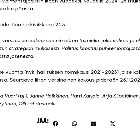
almentajaa niin ikään vuodeksi. Kaudelle 2024–25 muk
uoden päästä.
idetään keskiviikkona 24.5.
n varsinaisen kokouksen nimeämä toimielin, joka valvoo ja o
itun strategian mukaisesti. Hallitus koostuu puheenjohtajast
sta jäsenestä.
me vuotta (nyk. hallituksen toimikausi 2021–2023) ja se k
a. Seuraava liiton varsinainen kokous pidetään 25.11.202
 Vuori (pj.), Janne Heikkinen, Harri Karjala, Arja Kilpeläinen
ytinen, Olli Lähdesmäki.
JAA: