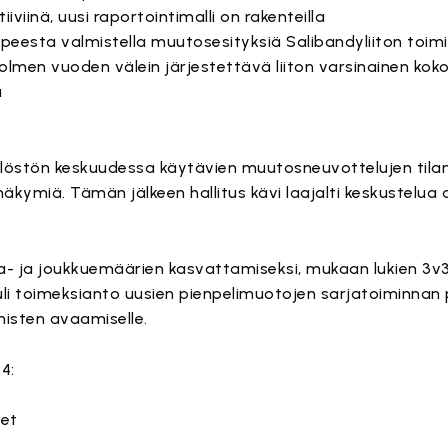
iviinä, uusi raportointimalli on rakenteilla
arpeesta valmistella muutosesityksiä Salibandyliiton toim
men vuoden välein järjestettävä liiton varsinainen koko
a
ilöstön keskuudessa käytävien muutosneuvottelujen tila
näkymiä. Tämän jälkeen hallitus kävi laajalti keskustelua 
a- ja joukkuemäärien kasvattamiseksi, mukaan lukien 3v3
tuli toimeksianto uusien pienpelimuotojen sarjatoiminnan p
umisten avaamiselle.
4:
set