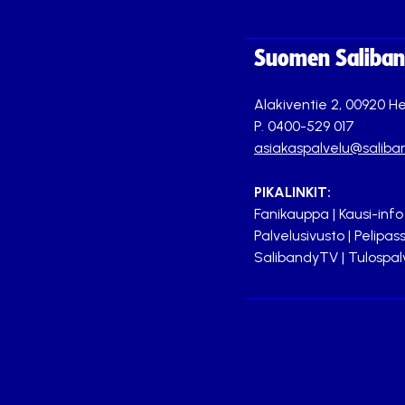
Suomen Saliband
Alakiventie 2, 00920 He
P. 0400-529 017
asiakaspalvelu@saliban
PIKALINKIT:
Fanikauppa
|
Kausi-info
Palvelusivusto
|
Pelipass
SalibandyTV
|
Tulospal