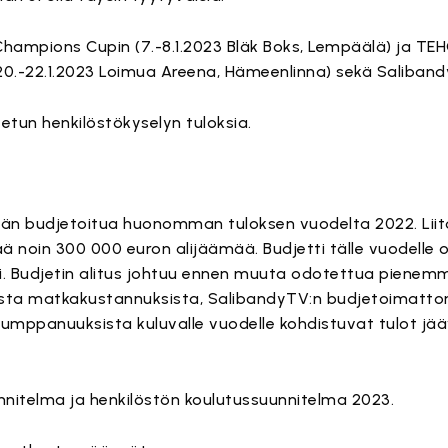
 Champions Cupin (7.-8.1.2023 Bläk Boks, Lempäälä) ja 
0.-22.1.2023 Loimua Areena, Hämeenlinna) sekä Saliband
utetun henkilöstökyselyn tuloksia.
ään budjetoitua huonomman tuloksen vuodelta 2022. Liit
noin 300 000 euron alijäämää. Budjetti tälle vuodelle ol
si. Budjetin alitus johtuu ennen muuta odotettua pienemm
ista matkakustannuksista, SalibandyTV:n budjetoimatto
 kumppanuuksista kuluvalle vuodelle kohdistuvat tulot j
nnitelma ja henkilöstön koulutussuunnitelma 2023.