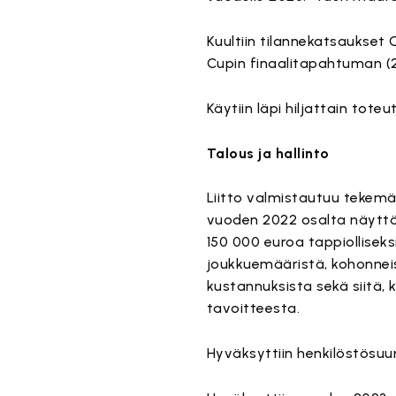
Kuultiin tilannekatsaukset
Cupin finaalitapahtuman (2
Käytiin läpi hiljattain tote
Talous ja hallinto
Liitto valmistautuu tekem
vuoden 2022 osalta näyttää 
150 000 euroa tappiollisek
joukkuemääristä, kohonne
kustannuksista sekä siitä,
tavoitteesta.
Hyväksyttiin henkilöstösuu