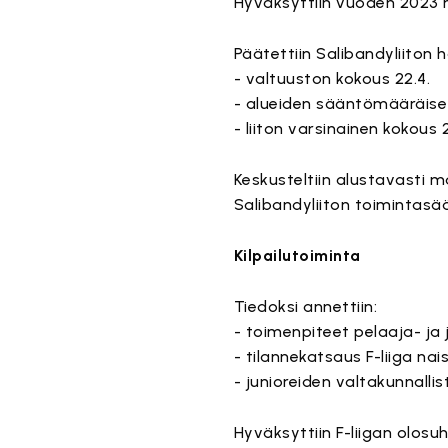
Hyväksyttiin vuoden 2023
Päätettiin Salibandyliiton
- valtuuston kokous 22.4.
- alueiden sääntömääräise
- liiton varsinainen kokous 2
Keskusteltiin alustavasti m
Salibandyliiton toimintasää
Kilpailutoiminta
Tiedoksi annettiin:
- toimenpiteet pelaaja- j
- tilannekatsaus F-liiga na
- junioreiden valtakunnallis
Hyväksyttiin F-liigan olo