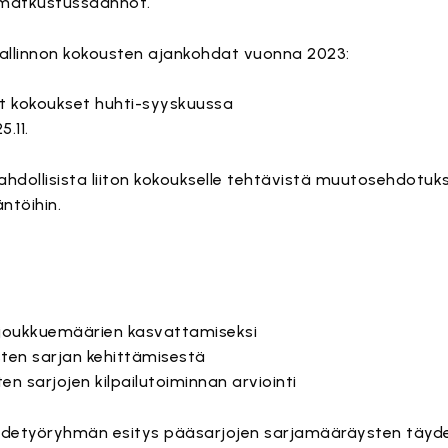
 matkustussäännöt.
 hallinnon kokousten ajankohdat vuonna 2023:
t kokoukset huhti-syyskuussa
5.11.
ahdollisista liiton kokoukselle tehtävistä muutosehdotuk
ntöihin.
a joukkuemäärien kasvattamiseksi
isten sarjan kehittämisestä
ten sarjojen kilpailutoiminnan arviointi
suhdetyöryhmän esitys pääsarjojen sarjamääräysten täy