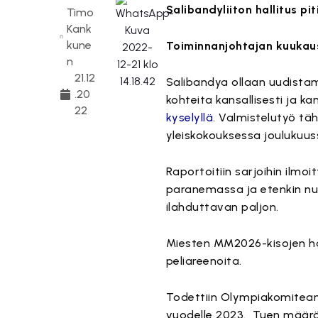
Salibandyliiton hallitus p
Timo
Kank
kune
Toiminnanjohtajan kuukau
n
21.12
Salibandya ollaan uudistam
.20
kohteita kansallisesti ja ka
22
kyselyllä
. Valmistelutyö tä
yleiskokouksessa joulukuus
Raportoitiin sarjoihin ilmo
paranemassa ja etenkin nuor
ilahduttavan paljon.
Miesten MM2026-kisojen hak
peliareenoita.
Todettiin Olympiakomitean 
vuodelle 2023. Tuen määrää