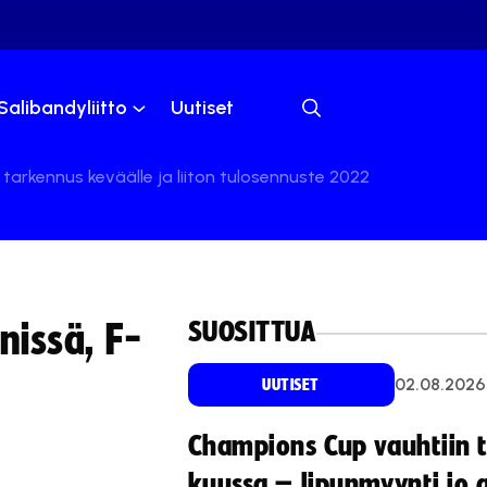
Salibandyliitto
Uutiset
 tarkennus keväälle ja liiton tulosennuste 2022
SUOSITTUA
nissä, F-
02.08.2026
UUTISET
Champions Cup vauhtiin 
kuussa – lipunmyynti jo 