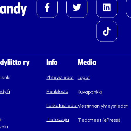
yliitto ry
Info
Media
lsinki
Yhteystiedot
Logot
dy.fi
Henkilöstö
Kuvapankki
Laskutustiedot
Viestinnän yhteystiedot
Tietosuoja
it
Tiedotteet (ePressi)
velu