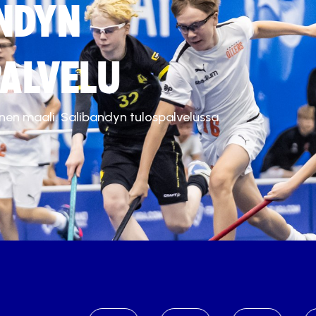
NDYN
ALVELU
inen maali. Salibandyn tulospalvelussa.