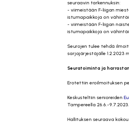
seuraavin tarkennuksin:
- viimeistään F-liigan miest
istumapaikkoja on vähintä
- viimeistään F-liigan naist
istumapaikkoja on vähintä
Seurojen tulee tehdä ilmoi
sarjajärjestäjälle 1.2.2023
Seuratoiminta ja harrasta
Erotettiin eroilmoituksen p
Keskusteltiin senioreiden
E
Tampereella 26.6.-9.7.202
Hallituksen seuraava kokou