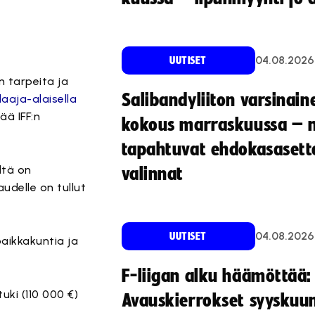
04.08.2026
UUTISET
n tarpeita ja
Salibandyliiton varsinain
laaja-alaisella
ää IFF:n
kokous marraskuussa – 
tapahtuvat ehdokasasette
ltä on
valinnat
udelle on tullut
04.08.2026
UUTISET
aikkakuntia ja
F-liigan alku häämöttää:
ki (110 000 €)
Avauskierrokset syyskuu