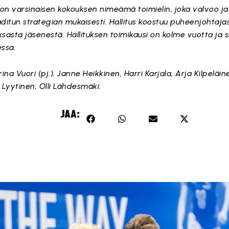
iton varsinaisen kokouksen nimeämä toimielin, joka valvoo j
aditun strategian mukaisesti. Hallitus koostuu puheenjohtaja
sasta jäsenestä. Hallituksen toimikausi on kolme vuotta ja 
ssa.
na Vuori (pj.), Janne Heikkinen, Harri Karjala, Arja Kilpeläi
Lyytinen, Olli Lähdesmäki.
JAA: