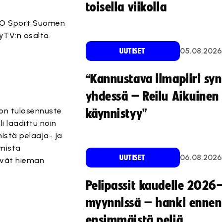
toisella viikolla
TEHO Sport Suomen
yTV:n osalta.
05.08.2026
UUTISET
“Kannustava ilmapiiri sy
yhdessä – Reilu Aikuinen 
on tulosennuste
käynnistyy”
i laadittu noin
istä pelaaja- ja
mista
06.08.2026
UUTISET
äävät hieman
Pelipassit kaudelle 2026
myynnissä – hanki ennen
ensimmäistä peliä