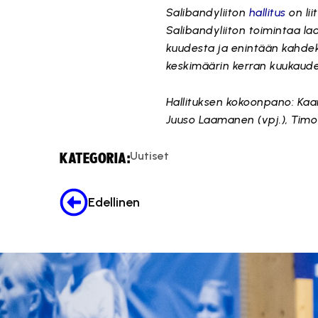
Salibandyliiton
hallitus
on li
Salibandyliiton toimintaa la
kuudesta ja enintään kahdek
keskimäärin kerran kuukaude
Hallituksen kokoonpano: Kaari
Juuso Laamanen (vpj.), Timo 
Uutiset
KATEGORIA:
Edellinen