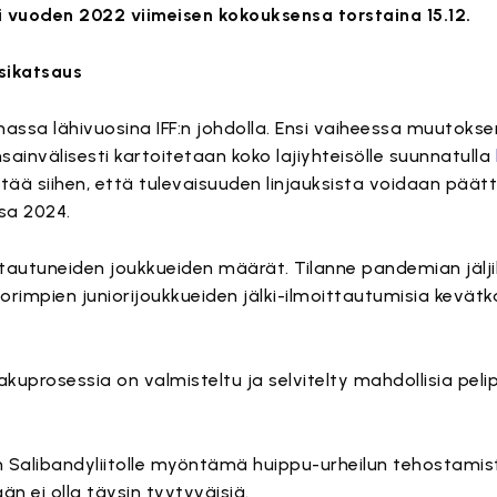
iti vuoden 2022 viimeisen kokouksensa torstaina 15.12.
sikatsaus
assa lähivuosina IFF:n johdolla. Ensi vaiheessa muutokse
nsainvälisesti kartoitetaan koko lajiyhteisölle suunnatulla
htää siihen, että tulevaisuuden linjauksista voidaan päätt
sa 2024.
ittautuneiden joukkueiden määrät. Tilanne pandemian jälji
impien juniorijoukkueiden jälki-ilmoittautumisia kevätka
uprosessia on valmisteltu ja selvitelty mahdollisia pelip
Salibandyliitolle myöntämä huippu-urheilun tehostamistu
n ei olla täysin tyytyväisiä.