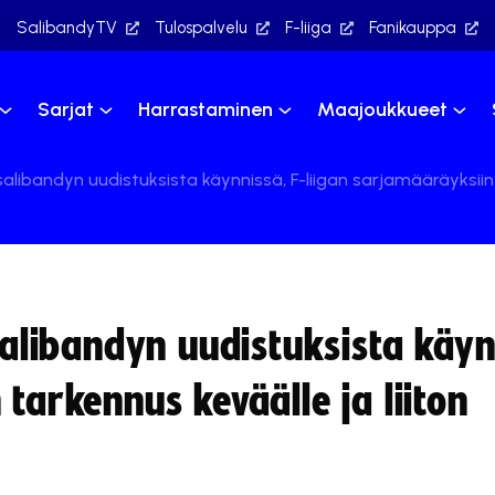
SalibandyTV
Tulospalvelu
F-liiga
Fanikauppa
Sarjat
Harrastaminen
Maajoukkueet
 salibandyn uudistuksista käynnissä, F-liigan sarjamääräyksiin
 salibandyn uudistuksista käyn
tarkennus keväälle ja liiton