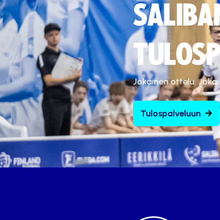
SALIBA
TULOSP
Jokainen ottelu. Joka
Tulospalveluun