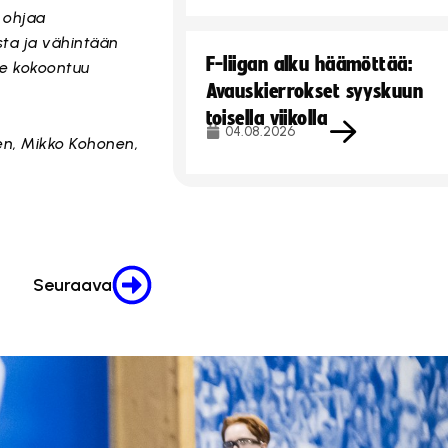
a ohjaa
sta ja vähintään
F-liigan alku häämöttää:
se kokoontuu
Avauskierrokset syyskuun
toisella viikolla
04.08.2026
nen, Mikko Kohonen,
Seuraava