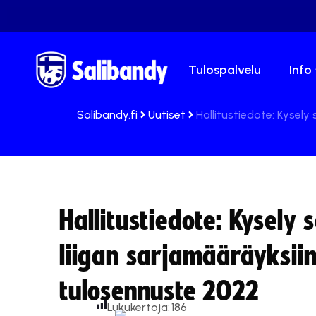
Tulospalvelu
Info
Salibandy.fi
Uutiset
Hallitustiedote: Kysely
Hallitustiedote: Kysely
liigan sarjamääräyksiin 
tulosennuste 2022
Lukukertoja:
186