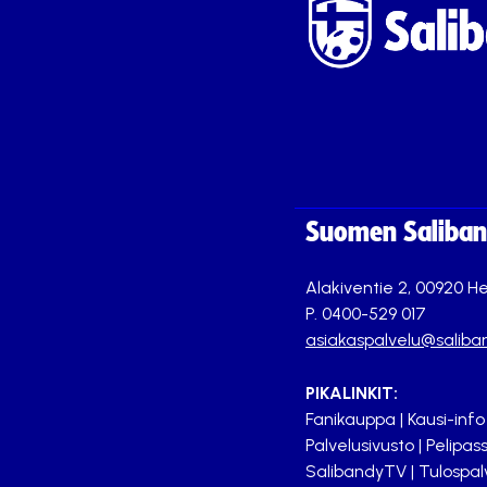
Suomen Saliband
Alakiventie 2, 00920 He
P. 0400-529 017
asiakaspalvelu@saliban
PIKALINKIT:
Fanikauppa
|
Kausi-info
Palvelusivusto
|
Pelipass
SalibandyTV
|
Tulospal