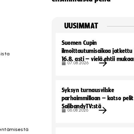
UUSIMMAT
Suomen Cupin
ilmoittautumisaikaa jatkettu
sista
16.8. asti – vielä ehtii muka
07.08.2026
Syksyn turnausvilske
parhaimmillaan – katso pelit
SalibandyTV:stä
06.08.2026
dentämisestä