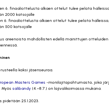
en 6. finaaliottelusta alkaen ottelut tulee pelata halleissa
än 2000 katsojalle
en 6. finaaliottelusta alkaen ottelut tulee pelata halleissa,
än 500 katsojalle
tus areenoista mahdollisten edellä mainittujen otteluiden
 mennessä.
minen
erusteella kaksi jäsenseuraa.
uropean Masters Games
-monilajitapahtumasta, joka jär
3. Myös
salibandy
(4.–8.7.) on lajivalikoimassa mukana.
s pidetään 25.1.2023.