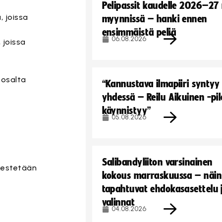
Pelipassit kaudelle 2026–27
, joissa
myynnissä – hanki ennen
ensimmäistä peliä
06.08.2026
 joissa
 osalta
“Kannustava ilmapiiri syntyy
yhdessä – Reilu Aikuinen -pil
käynnistyy”
05.08.2026
Salibandyliiton varsinainen
jestetään
kokous marraskuussa – näin
tapahtuvat ehdokasasettelu 
valinnat
04.08.2026