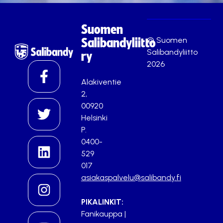
Suomen
© Suomen
Salibandyliitto
Salibandyliitto
ry
2026
Alakiventie
2,
00920
Helsinki
P.
0400-
529
017
asiakaspalvelu@salibandy.fi
PIKALINKIT:
Fanikauppa
|