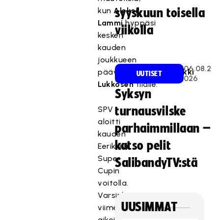
kun
Aleksi
syyskuun toisella
Lammi
hyppäsi
viikolla
kesken
kauden
joukkueen
06.08.2
päävalmentajaksi
Heikki
UUTISET
026
Lukkosen
tilalle.
Syksyn
SPV
turnausvilske
aloitti
parhaimmillaan –
kauden
katso pelit
Eerikkilä
Super
SalibandyTV:stä
Cupin
voitolla.
Varsinkin
UUSIMMAT
viime
aikoina