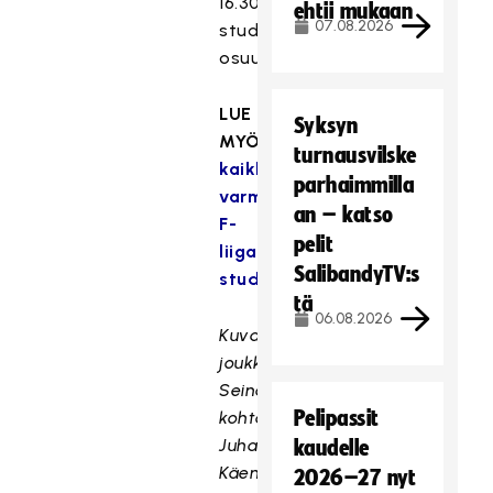
16.30
ehtii mukaan
07.08.2026
studio-
osuudella.
LUE
Syksyn
MYÖS:
Tässä
turnausvilske
kaikki
parhaimmilla
varmistuneet
an – katso
F-
pelit
liigan
SalibandyTV:s
studiopelit
tä
06.08.2026
Kuva
joukkueiden
Seinäjoen-
Pelipassit
kohtaamisesta:
Juha
kaudelle
Käenmäki
2026–27 nyt