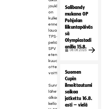
joukkueella
Salibandy
on
mukana OP
kulkenut:
Pohjolan
ennen
liikuntapäiväs
lauantain
sä
TPS-
Olympiastadi
peliä
onilla 15.8.
SPV
08.08.2026
etenee
kuuden
ottelun
Suomen
voittoputkessa.
Cupin
ilmoittautumi
Sunnuntain
lähetys
saikaa
alkaa
jatkettu 16.8.
kello
asti – vielä