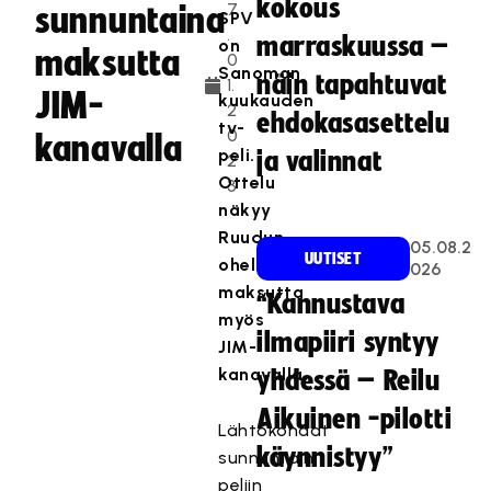
kokous
7
sunnuntaina
SPV
.
marraskuussa –
on
maksutta
0
Sanoman
näin tapahtuvat
1.
JIM-
kuukauden
2
ehdokasasettelu
tv-
0
kanavalla
peli.
ja valinnat
2
Ottelu
3
näkyy
Ruudun
05.08.2
UUTISET
ohella
026
maksutta
“Kannustava
myös
ilmapiiri syntyy
JIM-
kanavalla.
yhdessä – Reilu
Aikuinen -pilotti
Lähtökohdat
käynnistyy”
sunnuntain
peliin