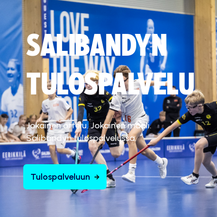
SALIBANDYN
TULOSPALVELU
Jokainen ottelu. Jokainen maali.
Salibandyn tulospalvelussa.
Tulospalveluun