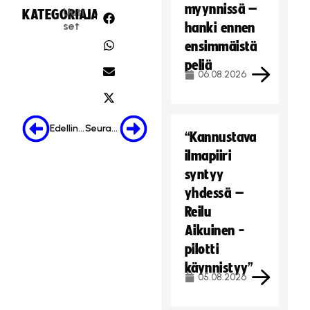
myynnissä –
Uuti
KATEGORIA:
JAA:
set
hanki ennen
ensimmäistä
peliä
06.08.2026
Edellinen
Seuraava
“Kannustava
ilmapiiri
syntyy
yhdessä –
Reilu
Aikuinen -
pilotti
käynnistyy”
05.08.2026