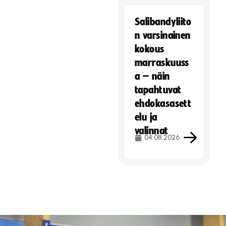
Salibandyliito
n varsinainen
kokous
marraskuuss
a – näin
tapahtuvat
ehdokasasett
elu ja
valinnat
04.08.2026