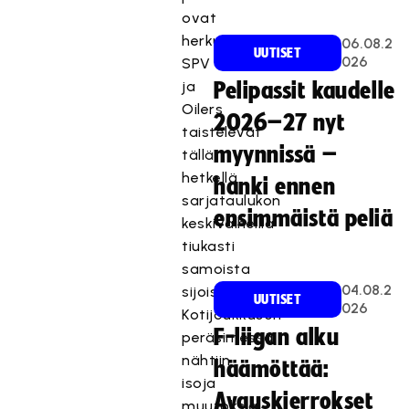
ovat
herkulliset:
06.08.2
UUTISET
026
SPV
ja
Pelipassit kaudelle
Oilers
2026–27 nyt
taistelevat
myynnissä –
tällä
hetkellä
hanki ennen
sarjataulukon
ensimmäistä peliä
keskivaiheilla
tiukasti
samoista
04.08.2
sijoista.
UUTISET
026
Kotijoukkueen
F-liigan alku
peräsimessä
nähtiin
häämöttää:
isoja
Avauskierrokset
muutoksia,