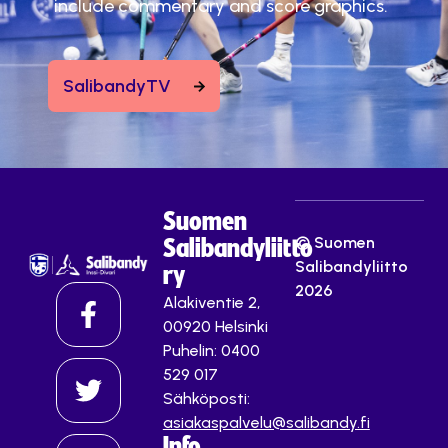
include commentary and score graphics.
SalibandyTV
Suomen
© Suomen
Salibandyliitto
Salibandyliitto
ry
2026
Alakiventie 2,
00920 Helsinki
Puhelin: 0400
529 017
Sähköposti:
asiakaspalvelu@salibandy.fi
Info