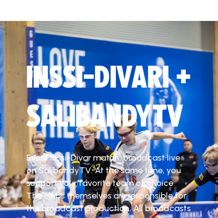
INSSI-DIVARI +
SALIBANDYTV
Every Inssi-Divar match, broadcast live
on SalibandyTV. At the same time, you
support your favorite team of choice.
The clubs themselves are responsible for
the broadcast production. All broadcasts