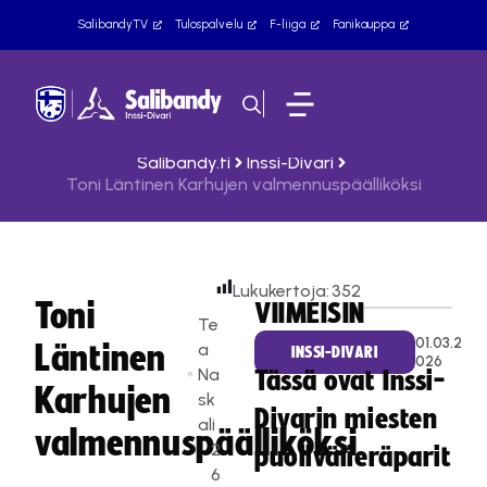
SalibandyTV
Tulospalvelu
F-liiga
Fanikauppa
Salibandy.fi
Inssi-Divari
Toni Läntinen Karhujen valmennuspäälliköksi
Lukukertoja:
352
Toni
VIIMEISIN
Te
01.03.2
Läntinen
a
INSSI-DIVARI
026
Na
Tässä ovat Inssi-
Karhujen
sk
Divarin miesten
ali
valmennuspäälliköksi
2
puolivälieräparit
6