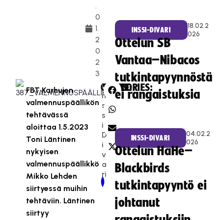
.
0
18.02.2
1.
INSSI-DIVARI
026
2
Ottelun SB
0
Vantaa–Nibacos
2
3
tutkintapyynnöstä
I
CATEGORIES:
SHARE:
FBT Karhujen
ei rangaistuksia
n
valmennuspäällikön
s
tehtävässä
s
i-
aloittaa 1.5.2023
04.02.2
D
INSSI-DIVARI
Toni Läntinen
026
i
Ottelun HaHe–
nykyisen
v
valmennuspäällikkö
a
Blackbirds
ri
Mikko Lehden
Newer Post
Older Post
tutkintapyyntö ei
siirtyessä muihin
tehtäviin. Läntinen
johtanut
siirtyy