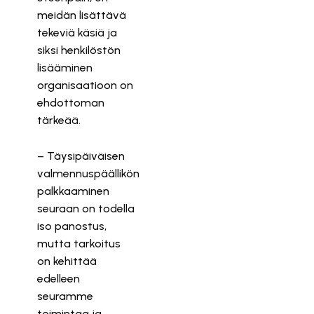
meidän lisättävä
tekeviä käsiä ja
siksi henkilöstön
lisääminen
organisaatioon on
ehdottoman
tärkeää.
– Täysipäiväisen
valmennuspäällikön
palkkaaminen
seuraan on todella
iso panostus,
mutta tarkoitus
on kehittää
edelleen
seuramme
toimintaa ja