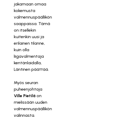
jakamaan omaa
kokemusta
valmennuspäällikön
saappaissa. Tämä
on itsellekin
kuitenkin uusi ja
erilainen tilanne,
kuin olla
liigavalmentaja
kentänlaidalla,
Läntinen päättää.
Myös seuran
puheenjohtaja
Ville Pietilä
on
mielissään uuden
valmennuspäällikön
valinnasta.