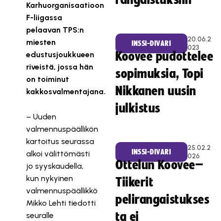
rangaistuksiin
Karhuorganisaatioon
F-liigassa
pelaavan TPS:n
20.06.2
miesten
INSSI-DIVARI
023
edustusjoukkueen
Koovee pudottelee
riveistä, jossa hän
sopimuksia, Topi
on toiminut
Nikkanen uusin
kakkosvalmentajana.
julkistus
– Uuden
valmennuspäällikön
kartoitus seurassa
25.02.2
INSSI-DIVARI
alkoi välittömästi
026
Ottelun Koovee–
jo syyskaudella,
kun nykyinen
Tiikerit
valmennuspäällikkö
pelirangaistukses
Mikko Lehti tiedotti
ta ei
seuralle