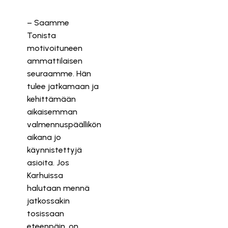
– Saamme
Tonista
motivoituneen
ammattilaisen
seuraamme. Hän
tulee jatkamaan ja
kehittämään
aikaisemman
valmennuspäällikön
aikana jo
käynnistettyjä
asioita. Jos
Karhuissa
halutaan mennä
jatkossakin
tosissaan
eteenpäin, on