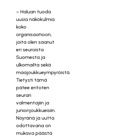
– Haluan tuoda
uusia näkökulmia
koko
organisaatioon,
joita olen saanut
eri seuroista
Suomesta ja
ulkomailta sekä
maajoukkueympyröistä.
Tietysti tämä
pätee eritoten
seuran
valmentajiin ja
juniorijoukkueisiin.
Nöyränä ja uutta
odottavana on
mukava päästä