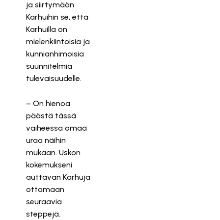
ja siirtymään
Karhuihin se, että
Karhuilla on
mielenkiintoisia ja
kunnianhimoisia
suunnitelmia
tulevaisuudelle.
– On hienoa
päästä tässä
vaiheessa omaa
uraa näihin
mukaan. Uskon
kokemukseni
auttavan Karhuja
ottamaan
seuraavia
steppejä.