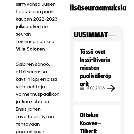
siirtyvänsä uusien
lisäseuraamuksia
haasteiden pariin
kauden 2022-2023
jälkeen, kertoo
UUSIMMAT
seuran
toiminnanjohtaja
Ville Salonen
.
Tässä ovat
Inssi-Divarin
Salonen sanoo,
miesten
että seurassa
puolivälieräp
käytiin läpi erilaisia
arit
vaihtoehtoja
01.03.2026
valmennuspäällikön
jatkon suhteen.
Ensisijainen
Ottelun
tavoite oli löytää
Koovee–
tehtävään
Tiikerit
päätoiminen