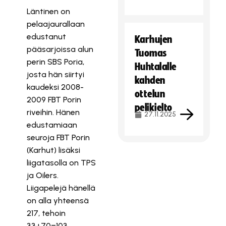
Läntinen on
pelaajaurallaan
edustanut
Karhujen
pääsarjoissa alun
Tuomas
perin SBS Poria,
Huhtalalle
josta hän siirtyi
kahden
kaudeksi 2008-
ottelun
2009 FBT Porin
pelikielto
riveihin. Hänen
27.11.2025
edustamiaan
seuroja FBT Porin
(Karhut) lisäksi
liigatasolla on TPS
ja Oilers.
Liigapelejä hänellä
on alla yhteensä
217, tehoin
33+70=103.