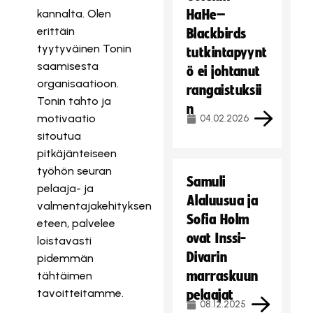
kannalta. Olen
HaHe–
erittäin
Blackbirds
tyytyväinen Tonin
tutkintapyynt
saamisesta
ö ei johtanut
organisaatioon.
rangaistuksii
Tonin tahto ja
n
motivaatio
04.02.2026
sitoutua
pitkäjänteiseen
työhön seuran
Samuli
pelaaja- ja
Alaluusua ja
valmentajakehityksen
Sofia Holm
eteen, palvelee
ovat Inssi-
loistavasti
Divarin
pidemmän
marraskuun
tähtäimen
tavoitteitamme.
pelaajat
08.12.2025