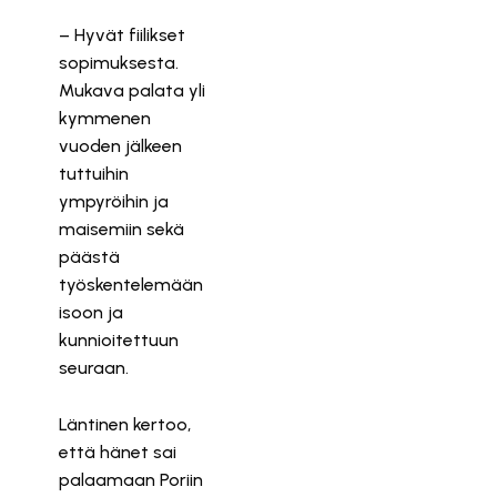
– Hyvät fiilikset
sopimuksesta.
Mukava palata yli
kymmenen
vuoden jälkeen
tuttuihin
ympyröihin ja
maisemiin sekä
päästä
työskentelemään
isoon ja
kunnioitettuun
seuraan.
Läntinen kertoo,
että hänet sai
palaamaan Poriin