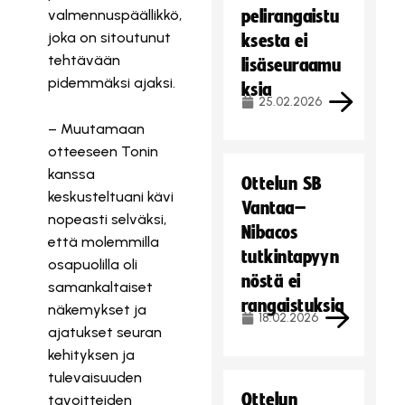
valmennuspäällikkö,
pelirangaistu
joka on sitoutunut
ksesta ei
tehtävään
lisäseuraamu
pidemmäksi ajaksi.
ksia
25.02.2026
– Muutamaan
otteeseen Tonin
kanssa
Ottelun SB
keskusteltuani kävi
Vantaa–
nopeasti selväksi,
Nibacos
että molemmilla
tutkintapyyn
osapuolilla oli
nöstä ei
samankaltaiset
rangaistuksia
näkemykset ja
18.02.2026
ajatukset seuran
kehityksen ja
tulevaisuuden
Ottelun
tavoitteiden