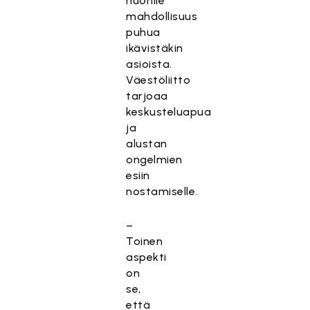
nuorille
mahdollisuus
puhua
ikävistäkin
asioista.
Väestöliitto
tarjoaa
keskusteluapua
ja
alustan
ongelmien
esiin
nostamiselle.
–
Toinen
aspekti
on
se,
että