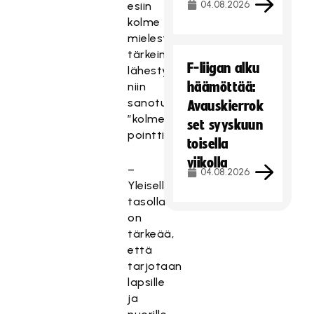
04.08.2026
esiin
kolme
mielestään
tärkeintä
F-liigan alku
lähestymiskulmaa,
häämöttää:
niin
sanotusti
Avauskierrok
”kolme
set syyskuun
pointtia”.
toisella
viikolla
–
04.08.2026
Yleisellä
tasolla
on
tärkeää,
että
tarjotaan
lapsille
ja