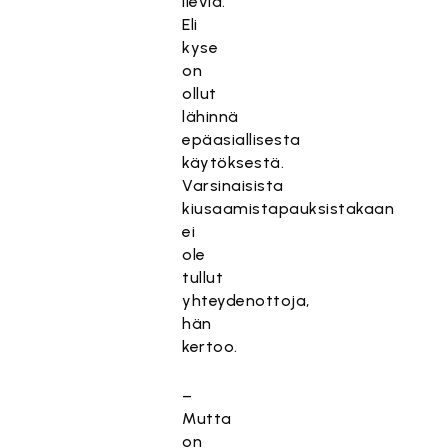
lieviä.
Eli
kyse
on
ollut
lähinnä
epäasiallisesta
käytöksestä.
Varsinaisista
kiusaamistapauksistakaan
ei
ole
tullut
yhteydenottoja,
hän
kertoo.
–
Mutta
on