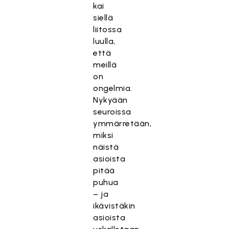
kai
siellä
liitossa
luulla,
että
meillä
on
ongelmia.
Nykyään
seuroissa
ymmärretään,
miksi
näistä
asioista
pitää
puhua
– ja
ikävistäkin
asioista