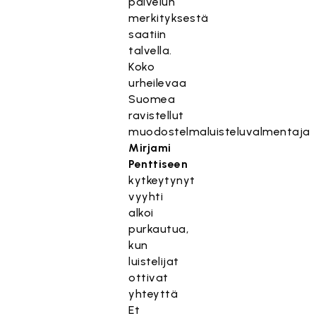
palvelun
merkityksestä
saatiin
talvella.
Koko
urheilevaa
Suomea
ravistellut
muodostelmaluisteluvalmentaja
Mirjami
Penttiseen
kytkeytynyt
vyyhti
alkoi
purkautua,
kun
luistelijat
ottivat
yhteyttä
Et