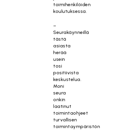
toimihenkilöiden
koulutuksessa.
–
Seurakäynneillä
tästä
asiasta
herää
usein
tosi
positiivista
keskustelua.
Moni
seura
onkin
laatinut
toimintaohjeet
turvallisen
toimintaympäristön