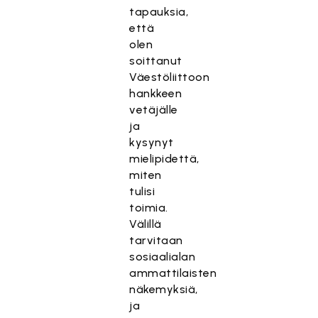
tapauksia,
että
olen
soittanut
Väestöliittoon
hankkeen
vetäjälle
ja
kysynyt
mielipidettä,
miten
tulisi
toimia.
Välillä
tarvitaan
sosiaalialan
ammattilaisten
näkemyksiä,
ja