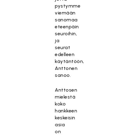
pystymme
viemään
sanomaa
eteenpäin
seuroihin,
ja
seurat
edelleen
käytäntöön,
Anttonen
sanoo.
Anttosen
mielestä
koko
hankkeen
keskeisin
asia
on