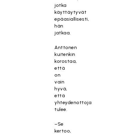
jotka
käyttäytyvät
epäasiallisesti,
hän
jatkaa.
Anttonen
kuitenkin
korostaa,
että
on
vain
hyvä,
että
yhteydenottoja
tulee.
–Se
kertoo,