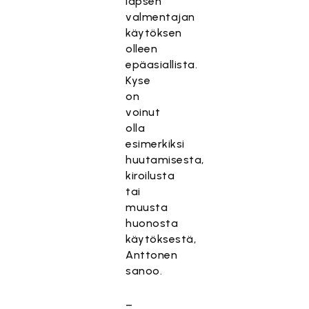
lapsen
valmentajan
käytöksen
olleen
epäasiallista.
Kyse
on
voinut
olla
esimerkiksi
huutamisesta,
kiroilusta
tai
muusta
huonosta
käytöksestä,
Anttonen
sanoo.
–