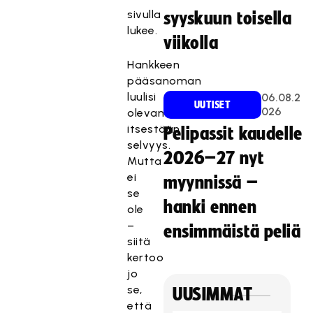
sivulla
syyskuun toisella
lukee.
viikolla
Hankkeen
pääsanoman
luulisi
06.08.2
UUTISET
026
olevan
itsestään
Pelipassit kaudelle
selvyys.
2026–27 nyt
Mutta
ei
myynnissä –
se
hanki ennen
ole
–
ensimmäistä peliä
siitä
kertoo
jo
se,
UUSIMMAT
että