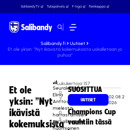
SalibandyTV
Tulospalvelu
F-liiga
Fanikauppa
Salibandy.fi
Uutiset
Et ole yksin: ”Nyt ikävistä kokemuksista uskalletaan jo
puhua”
Lukukertoja:
157
Et ole
Seurakehittäjä
SUOSITTUA
0
Elina
02.08.2
yksin: ”Nyt
7
UUTISET
Anttosen
026
.
mielestä
ikävistä
Champions Cup
0
harrastamisen
5
vauhtiin tässä
turvallisuuden
kokemuksista
.
huomioinen