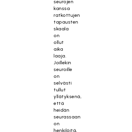
seurojen
kanssa
ratkottujen
tapausten
skaala
on
ollut
aika
laaja.
Joillekin
seuroille
on
selvästi
tullut
yllätyksenä,
että
heidän
seurassaan
on
henkilöitä,