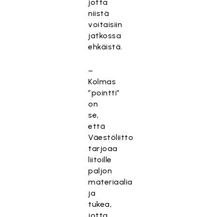
jotta
niistä
voitaisiin
jatkossa
ehkäistä.
–
Kolmas
”pointti”
on
se,
että
Väestöliitto
tarjoaa
liitoille
paljon
materiaalia
ja
tukea,
jotta