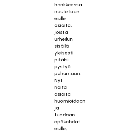
hankkeessa
nostetaan
esille
asioita,
joista
urheilun
sisällä
yleisesti
pitäisi
pystyä
puhumaan.
Nyt
näitä
asioita
huomioidaan
ja
tuodaan
epäkohdat
esille,