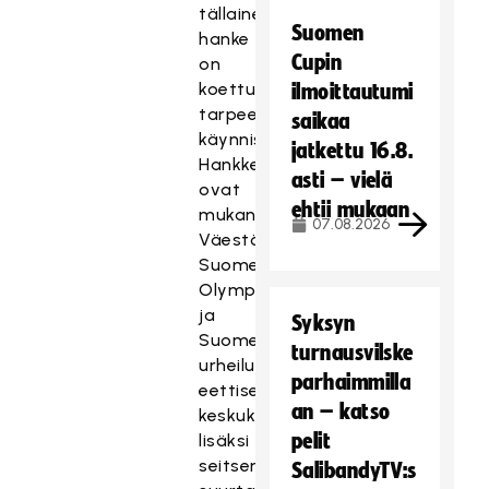
tällainen
Suomen
hanke
Cupin
on
koettu
ilmoittautumi
tarpeelliseksi
saikaa
käynnistää.
jatkettu 16.8.
Hankkeessa
asti – vielä
ovat
ehtii mukaan
mukana
07.08.2026
Väestöliiton,
Suomen
Olympiakomitean
ja
Syksyn
Suomen
turnausvilske
urheilun
parhaimmilla
eettisen
an – katso
keskuksen
pelit
lisäksi
seitsemän
SalibandyTV:s