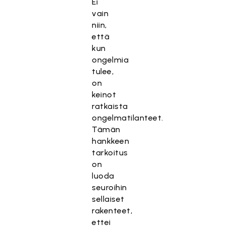
Ei
vain
niin,
että
kun
ongelmia
tulee,
on
keinot
ratkaista
ongelmatilanteet.
Tämän
hankkeen
tarkoitus
on
luoda
seuroihin
sellaiset
rakenteet,
ettei