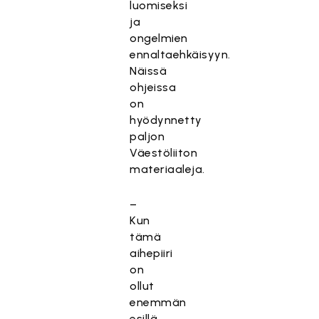
luomiseksi
ja
ongelmien
ennaltaehkäisyyn.
Näissä
ohjeissa
on
hyödynnetty
paljon
Väestöliiton
materiaaleja.
–
Kun
tämä
aihepiiri
on
ollut
enemmän
esillä,