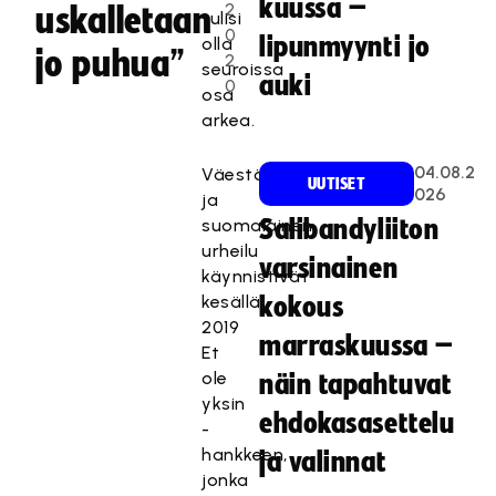
kuussa –
2
uskalletaan
tulisi
0
lipunmyynti jo
olla
jo puhua”
2
seuroissa
auki
0
osa
arkea.
04.08.2
Väestöliitto
UUTISET
026
ja
suomalainen
Salibandyliiton
urheilu
varsinainen
käynnistivät
kesällä
kokous
2019
marraskuussa –
Et
ole
näin tapahtuvat
yksin
ehdokasasettelu
-
hankkeen,
ja valinnat
jonka