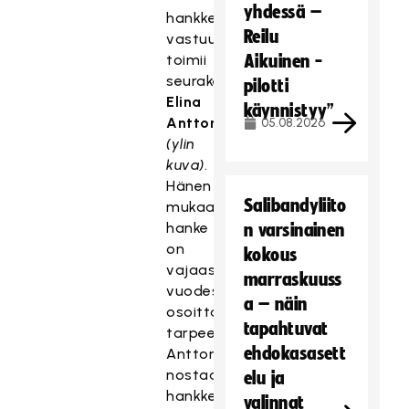
yhdessä –
hankkeen
Reilu
vastuuhenkilönä
toimii
Aikuinen -
seurakehittäjä
pilotti
Elina
käynnistyy”
Anttonen
05.08.2026
(ylin
kuva)
.
Hänen
Salibandyliito
mukaansa
hanke
n varsinainen
on
kokous
vajaassa
marraskuuss
vuodessa
a – näin
osoittanut
tapahtuvat
tarpeellisuutensa.
ehdokasasett
Anttonen
nostaa
elu ja
hankkeesta
valinnat