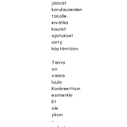
jäävät
korulauseiden
tasolle,
eivätkä
kauniit
ajatukset
siirry
käytäntöön.
Tämä
on
väärä
luulo.
Konkreettisin
esimerkki
Et
ole
yksin
-