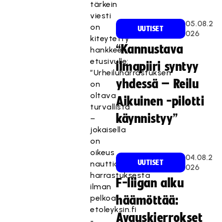
tärkein
viesti
05.08.2
on
UUTISET
026
kiteytetty
“Kannustava
hankkeen
etusivulle:
ilmapiiri syntyy
”Urheiluharrastuksen
yhdessä – Reilu
on
oltava
Aikuinen -pilotti
turvallista
käynnistyy”
–
jokaisella
on
oikeus
04.08.2
UUTISET
nauttia
026
harrastuksesta
F-liigan alku
ilman
pelkoa”,
häämöttää:
etoleyksin.fi
Avauskierrokset
-