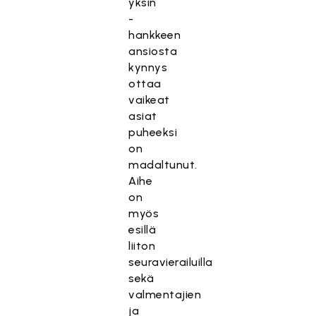
yksin
-
hankkeen
ansiosta
kynnys
ottaa
vaikeat
asiat
puheeksi
on
madaltunut.
Aihe
on
myös
esillä
liiton
seuravierailuilla
sekä
valmentajien
ja