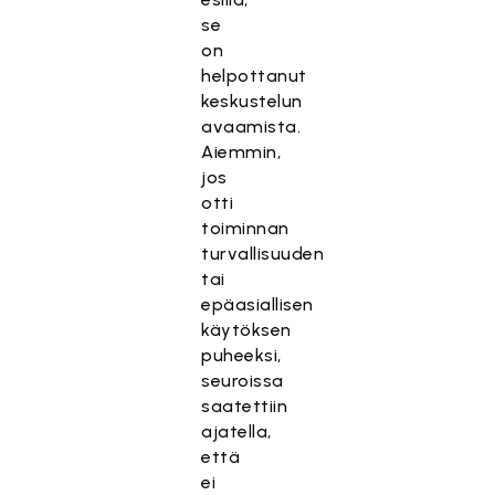
se
on
helpottanut
keskustelun
avaamista.
Aiemmin,
jos
otti
toiminnan
turvallisuuden
tai
epäasiallisen
käytöksen
puheeksi,
seuroissa
saatettiin
ajatella,
että
ei