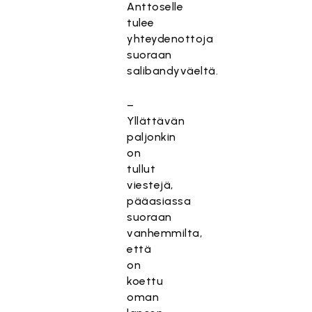
Anttoselle
tulee
yhteydenottoja
suoraan
salibandyväeltä.
–
Yllättävän
paljonkin
on
tullut
viestejä,
pääasiassa
suoraan
vanhemmilta,
että
on
koettu
oman