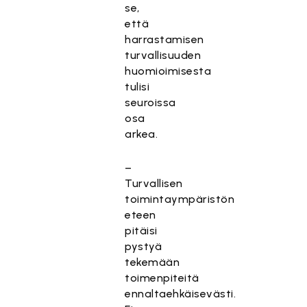
se,
että
harrastamisen
turvallisuuden
huomioimisesta
tulisi
seuroissa
osa
arkea.
–
Turvallisen
toimintaympäristön
eteen
pitäisi
pystyä
tekemään
toimenpiteitä
ennaltaehkäisevästi.