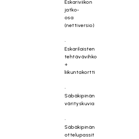
⁠Eskariviikon
jatko-
osa
(nettiversio)
•⁠
⁠Eskarilaisten
tehtävävihko
+
liikuntakortti
•⁠
⁠Säbäkipinän
värityskuvia
•⁠
⁠Säbäkipinän
ottelupassit