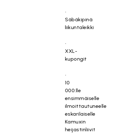
•⁠
⁠Säbäkipinä
liikuntaleikki
•⁠
⁠XXL-
kupongit
•⁠
⁠10
000:lle
ensimmäiselle
ilmoittautuneelle
eskarilaiselle
Kamuxin
heijastinliivit