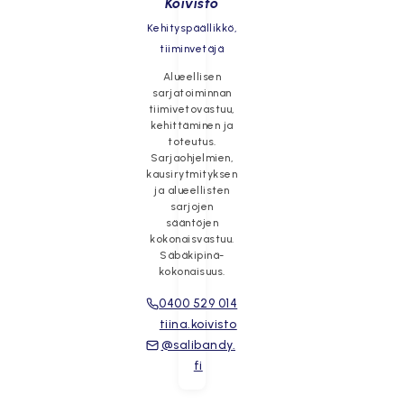
Koivisto
Kehityspäällikkö,
tiiminvetäjä
Alueellisen
sarjatoiminnan
tiimivetovastuu,
kehittäminen ja
toteutus.
Sarjaohjelmien,
kausirytmityksen
ja alueellisten
sarjojen
sääntöjen
kokonaisvastuu.
Säbäkipinä-
kokonaisuus.
0400 529 014
tiina.koivisto
@salibandy.
fi