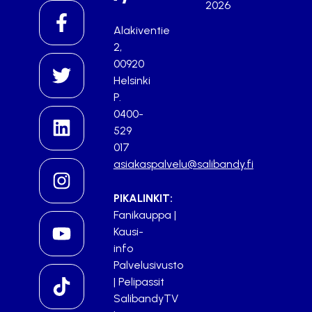
2026
Alakiventie
2,
00920
Helsinki
P.
0400-
529
017
asiakaspalvelu@salibandy.fi
PIKALINKIT:
Fanikauppa
|
Kausi-
info
Palvelusivusto
|
Pelipassit
SalibandyTV