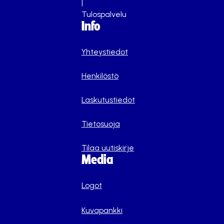
|
Tulospalvelu
Info
Yhteystiedot
Henkilöstö
Laskutustiedot
Tietosuoja
Tilaa uutiskirje
Media
Logot
Kuvapankki