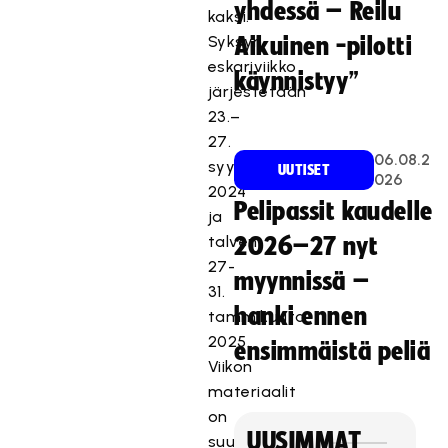
yhdessä – Reilu
kaksi.
Syksyn
Aikuinen -pilotti
eskariviikko
käynnistyy”
järjestetään
23.–
27.
06.08.2
syyskuuta
UUTISET
026
2024
Pelipassit kaudelle
ja
talven
2026–27 nyt
27-
myynnissä –
31.
hanki ennen
tammikuuta
2025.
ensimmäistä peliä
Viikon
materiaalit
on
UUSIMMAT
suunnattu