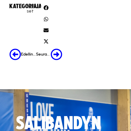
Uuti
KATEGORIA:
JAA:
set
Edellinen
Seuraava
SALIBANDYN