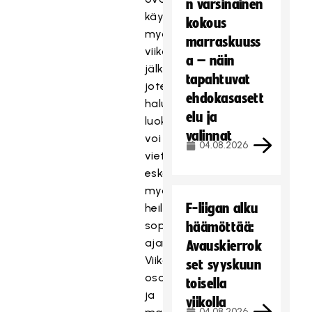
n varsinainen
käytettävissä
kokous
myös
marraskuuss
viikon
a – näin
jälkeen,
tapahtuvat
joten
ehdokasasett
halutessaan
elu ja
luokka
valinnat
voi
04.08.2026
viettää
eskariviikkoa
myös
F-liigan alku
heille
sopivana
häämöttää:
ajankohtana.
Avauskierrok
Viikolle
set syyskuun
osallistuminen
toisella
ja
viikolla
04.08.2026