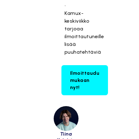
•⁠
⁠Kamux-
keskiviikko
tarjoaa
ilmoittautuneille
lisää
puuhatehtäviä
Ilmoittaudu
mukaan
nyt!
Tiina