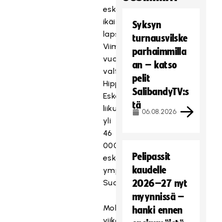
eskari-
ikäisille
Syksyn
lapsille.
turnausvilske
Viime
parhaimmilla
vuonna
an – katso
valtakunnallinen
pelit
Hippo
SalibandyTV:s
Eskariviikko
tä
liikutti
06.08.2026
yli
46
000
Pelipassit
eskarilaista
kaudelle
ympäri
Suomen.
2026–27 nyt
myynnissä –
Molemmille
hanki ennen
viikoille