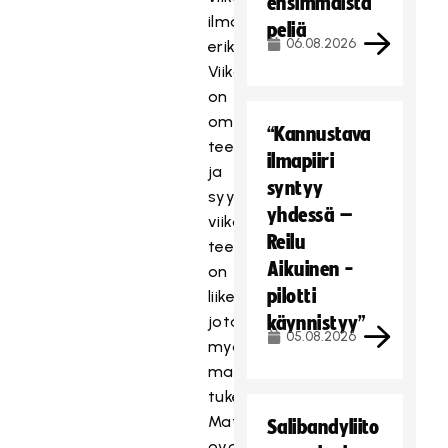
ensimmäistä
ilmoittaudutaan
peliä
06.08.2026
erikseen.
Viikoilla
on
omat
“Kannustava
teemat
ilmapiiri
ja
syntyy
syyskuun
yhdessä –
viikon
Reilu
teemana
Aikuinen -
on
pilotti
liikenneturvallisuus,
jota
käynnistyy”
05.08.2026
myös
materiaalit
tukevat.
Materiaalit
Salibandyliito
ovat