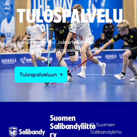
TULOSPALVELU
Jokainen ottelu. Jokainen maali.
Salibandyn tulospalvelussa.
Tulospalveluun
Suomen
© Suomen
Salibandyliitto
Salibandyliitto
ry