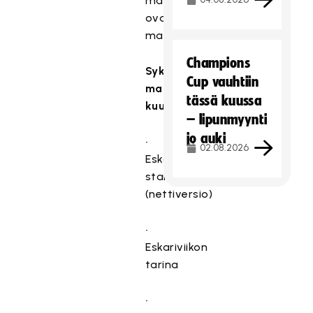
materiaalit
ovat
maksuttomia.
Champions
Syksyn
Cup vauhtiin
materiaalipakettiin
tässä kuussa
kuuluu:
– lipunmyynti
jo auki
•⁠
02.08.2026
⁠Eskariviikon
starttipaketti
(nettiversio)
•⁠
⁠Eskariviikon
tarina
•⁠