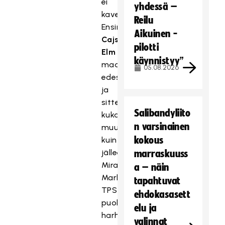
ei
yhdessä –
kaventunut.
Reilu
Ensin
Aikuinen -
Cajsa
pilotti
Elm
käynnistyy”
maalin
05.08.2026
edestä
ja
sitten
Salibandyliito
kukapa
n varsinainen
muu
kokous
kuin
jälleen
marraskuuss
Mira
a – näin
Markström
tapahtuvat
TPS-
ehdokasasett
puolustuksen
elu ja
harhasyötöstä
valinnat