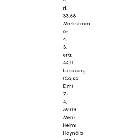
4
rl,
33.56
Markström
6-
4.
3.
erä:
44.11
Loneberg
(Cajsa
Elm)
7-
4,
59.08
Meri-
Helmi
Höynälä