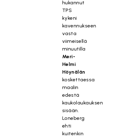
hukannut
TPS
kykeni
kavennukseen
vasta
viimeisellä
minuutilla
Meri-
Helmi
Höynälän
koskettaessa
maalin
edestä
kaukolaukauksen
sisään.
Loneberg
ehti
kuitenkin