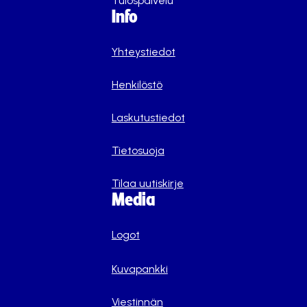
Tulospalvelu
Info
Yhteystiedot
Henkilöstö
Laskutustiedot
Tietosuoja
Tilaa uutiskirje
Media
Logot
Kuvapankki
Viestinnän