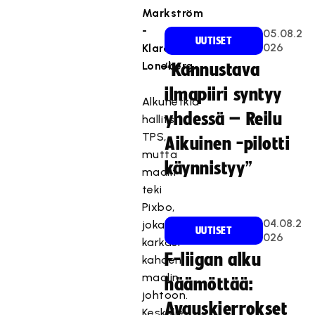
Markström
-
05.08.2
UUTISET
026
Klara
Loneberg.
“Kannustava
ilmapiiri syntyy
Alkuhetkiä
yhdessä – Reilu
hallitsi
TPS,
Aikuinen -pilotti
mutta
käynnistyy”
maalit
teki
Pixbo,
04.08.2
joka
UUTISET
026
karkasi
F-liigan alku
kahden
maalin
häämöttää:
johtoon.
Avauskierrokset
Keskelle