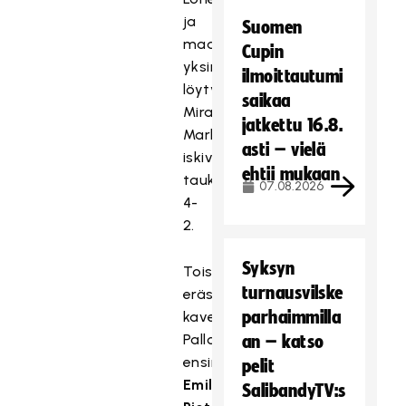
ja
Suomen
maalilta
Cupin
yksin
ilmoittautumi
löytynyt
saikaa
Mira
jatkettu 16.8.
Markström
asti – vielä
iskivät
ehtii mukaan
taukotilanteeksi
07.08.2026
4-
2.
Syksyn
Toisessa
turnausvilske
erässä
parhaimmilla
kavensi
Palloseuralle
an – katso
ensin
pelit
Emilia
SalibandyTV:s