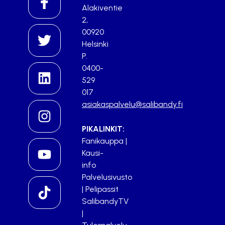
Alakiventie
2,
00920
Helsinki
P.
0400-
529
017
asiakaspalvelu@salibandy.fi
PIKALINKIT:
Fanikauppa
|
Kausi-
info
Palvelusivusto
|
Pelipassit
SalibandyTV
|