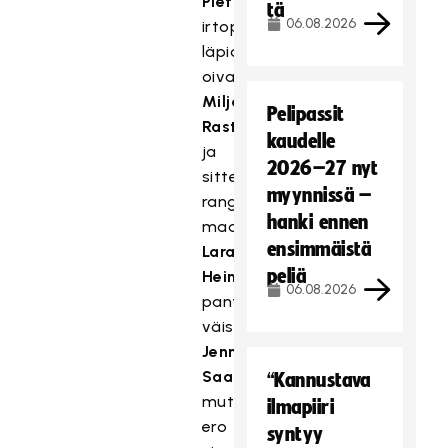
Pietilän
tä
06.08.2026
irtopallosta
läpiajoon
oivaltama
Milja
Pelipassit
Rastas
kaudelle
ja
2026–27 nyt
sitten
myynnissä –
rangaistuslaukauksesta
hanki ennen
maalivahti
ensimmäistä
Lara
peliä
Heinin
06.08.2026
pantteriloikan
väistänyt
Jenna
Saario
,
“Kannustava
mutta
ilmapiiri
ero
syntyy