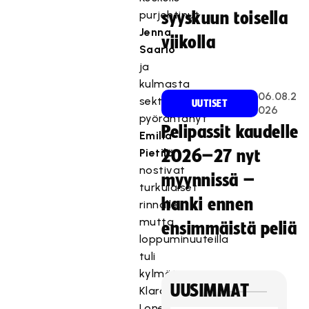
purjehtinut
syyskuun toisella
Jenna
viikolla
Saario
ja
kulmasta
06.08.2
sektoriin
UUTISET
026
pyörähtänyt
Pelipassit kaudelle
Emilia
Pietilä
2026–27 nyt
nostivat
myynnissä –
turkulaiset
hanki ennen
rinnalle,
mutta
ensimmäistä peliä
loppuminuuteilla
tuli
kylmää:
UUSIMMAT
Klara
Loneberg