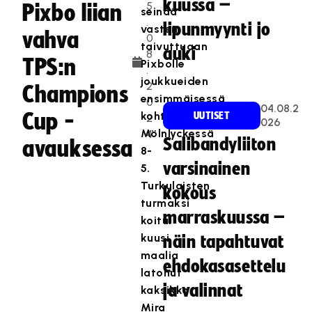
kuussa –
5
Pixbo liian
seinää
.
lipunmyynti jo
vasten
vahva
0
taivuttuaan
auki
8
TPS:n
Pixbolle
.
joukkueiden
2
Champions
ensimmäisessä
0
04.08.2
Cup -
kohtaamisessa
UUTISET
2
026
Mölnlyckessä
4
Salibandyliiton
avauksessa
8-
varsinainen
5.
Turkulaisten
kokous
turmaksi
marraskuussa –
koitui
kuusi
näin tapahtuvat
maalia
ehdokasasettelu
latonut
ja valinnat
kaksikko
Mira