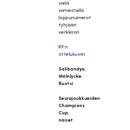
vielä
viimeistellä
loppunumerot
tyhjään
verkkoon.
IFF:n
ottelukuviin
Salibandya,
Mölnlycke,
Ruotsi
Seurajoukkueiden
Champions
Cup,
naiset