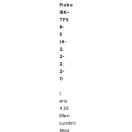
Pixbo
IBK–
TPS
8-
5
(4-
2,
2-
2,
2-
1)
1.
erä:
4.35
Ellen
Lundin)
Mira