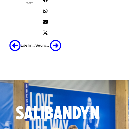
set
Edellinen
Seuraava
SALIBANDYN