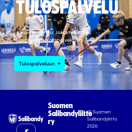
TULOSPALVELU
Jokainen ottelu. Jokainen maali.
Salibandyn tulospalvelussa.
Tulospalveluun
Suomen
© Suomen
Salibandyliitto
Salibandyliitto
ry
2026