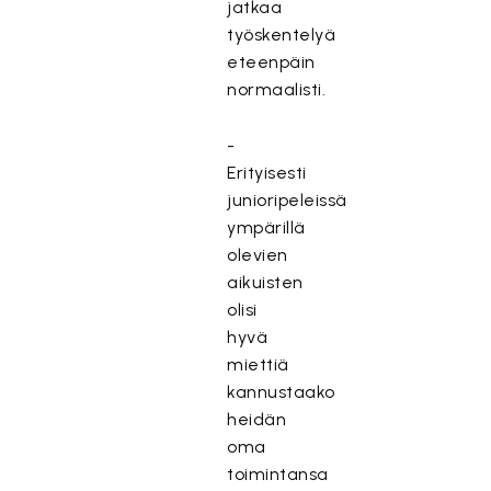
jatkaa
työskentelyä
eteenpäin
normaalisti.
-
Erityisesti
junioripeleissä
ympärillä
olevien
aikuisten
olisi
hyvä
miettiä
kannustaako
heidän
oma
toimintansa