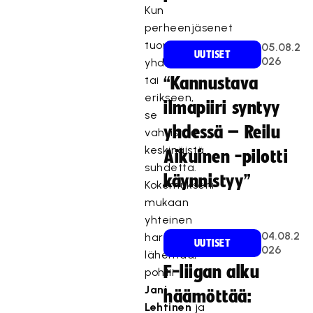
Kun
perheenjäsenet
tuomaroivat,
05.08.2
UUTISET
026
yhdessä
tai
“Kannustava
erikseen,
ilmapiiri syntyy
se
yhdessä – Reilu
vahvistaa
keskinäistä
Aikuinen -pilotti
suhdetta.
käynnistyy”
Kokemukseni
mukaan
yhteinen
04.08.2
harrastus
UUTISET
026
lähentää,
F-liigan alku
pohtii
Jani
häämöttää:
Lehtinen
ja