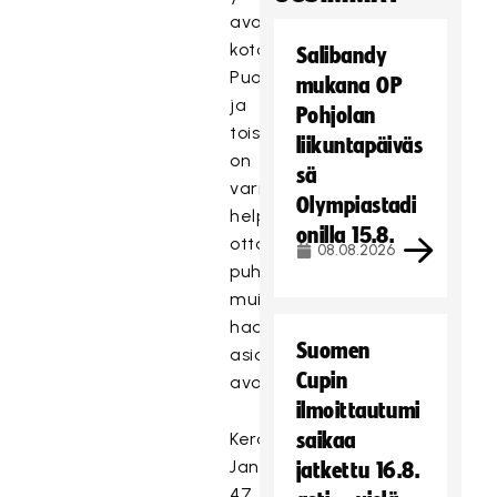
avoimesti
kotona.
Salibandy
Puolin
mukana OP
ja
Pohjolan
toisin
liikuntapäiväs
on
sä
varmasti
Olympiastadi
helpompi
onilla 15.8.
ottaa
08.08.2026
puheeksi
muitakin
haastavia
Suomen
asioita
Cupin
avoimesti.
ilmoittautumi
Keravalaiset
saikaa
Jani,
jatkettu 16.8.
47,