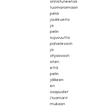
onnistuneensa
tuomaroimaan
peliä
joukkueita
ja
pelin
sujuvuutta
palvelevasti
ja
ohjaavasti
siten,
että
pelin
jälkeen
eri
osapuolet
(tuomarit
mukaan