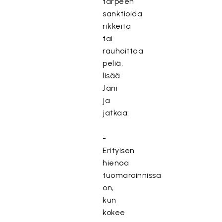
tarpeen
sanktioida
rikkeitä
tai
rauhoittaa
peliä,
lisää
Jani
ja
jatkaa:
-
Erityisen
hienoa
tuomaroinnissa
on,
kun
kokee