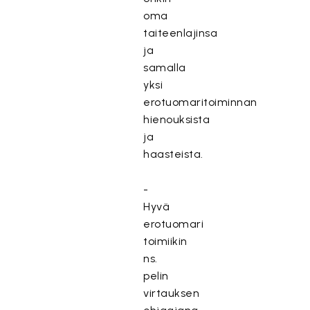
oma
taiteenlajinsa
ja
samalla
yksi
erotuomaritoiminnan
hienouksista
ja
haasteista.
-
Hyvä
erotuomari
toimiikin
ns.
pelin
virtauksen