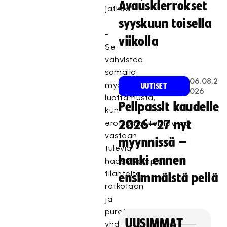
Avauskierrokset
jatkaa:
syyskuun toisella
-
viikolla
Se
vahvistaa
samalla
06.08.2
myös
UUTISET
026
luottamusta,
Pelipassit kaudelle
kun
erotuomaritehtävissä
2026–27 nyt
vastaan
myynnissä –
tulevia
hanki ennen
haastavampia
tilanteita
ensimmäistä peliä
ratkotaan
ja
puretaan
UUSIMMAT
yhdessä