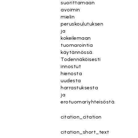
suorittamaan
avoimin
mielin
peruskoulutuksen
ja
kokeilemaan
tuomarointia
käytännössä.
Todennäköisesti
innostut
hienosta
uudesta
harrastuksesta
ja
erotuomariyhteisöstä.
citation_citation
citation_short_text