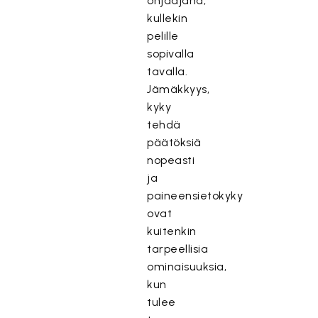
ohjaajana,
kullekin
pelille
sopivalla
tavalla.
Jämäkkyys,
kyky
tehdä
päätöksiä
nopeasti
ja
paineensietokyky
ovat
kuitenkin
tarpeellisia
ominaisuuksia,
kun
tulee