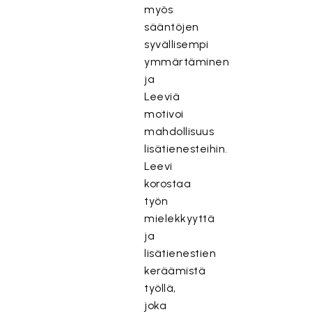
myös
sääntöjen
syvällisempi
ymmärtäminen
ja
Leeviä
motivoi
mahdollisuus
lisätienesteihin.
Leevi
korostaa
työn
mielekkyyttä
ja
lisätienestien
keräämistä
työllä,
joka