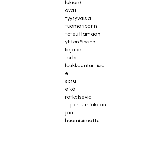
lukien)
ovat
tyytyväisiä
tuomariparin
toteuttamaan
yhtenäiseen
linjaan,
turhia
loukkaantumisia
ei
satu,
eikä
ratkaisevia
tapahtumiakaan
jää
huomioimatta.