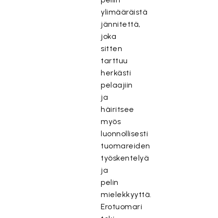
ylimääräistä
jännitettä,
joka
sitten
tarttuu
herkästi
pelaajiin
ja
häiritsee
myös
luonnollisesti
tuomareiden
työskentelyä
ja
pelin
mielekkyyttä.
Erotuomari