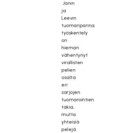
Janin
ja
Leevin
tuomariparina
työskentely
on
hieman
vähentynyt
virallisten
pelien
osalta
eri
sarjojen
tuomarointien
takia,
mutta
yhteisiä
pelejä