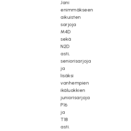
Jani
enimmäkseen
aikuisten
sarjoja
M4D
sekä
N2D
asti,
seniorisarjoja
ja
lisäksi
vanhempien
ikäluokkien
juniorisarjoja
P16
ja
T18
asti.