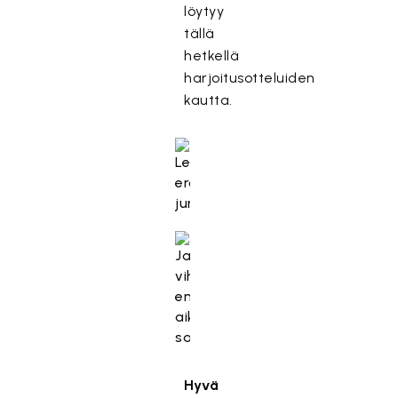
löytyy
tällä
hetkellä
harjoitusotteluiden
kautta.
Hyvä