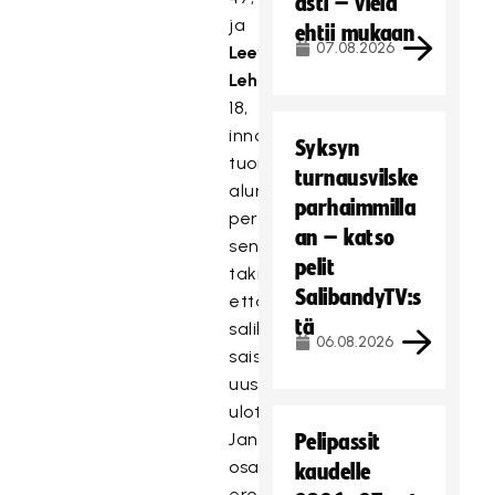
asti – vielä
ja
ehtii mukaan
07.08.2026
Leevi
Lehtinen,
18,
innostuivat
Syksyn
tuomaroinnista
turnausvilske
alun
parhaimmilla
perin
an – katso
sen
pelit
takia,
SalibandyTV:s
että
tä
salibandyharrastukseen
06.08.2026
saisi
uusia
ulottuvuuksia.
Jani
Pelipassit
osallistui
kaudelle
erotuomareiden