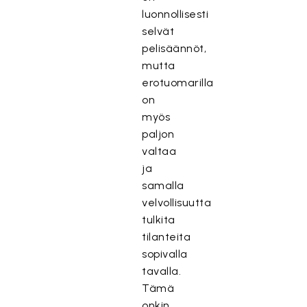
luonnollisesti
selvät
pelisäännöt,
mutta
erotuomarilla
on
myös
paljon
valtaa
ja
samalla
velvollisuutta
tulkita
tilanteita
sopivalla
tavalla.
Tämä
onkin