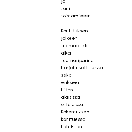
ja
Jani
toistamiseen.
Koulutuksen
jälkeen
tuomarointi
alkoi
tuomariparina
harjoitusotteluissa
sekä
erikseen
Liiton
alaisissa
otteluissa.
Kokemuksen
karttuessa
Lehtisten