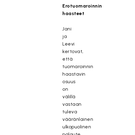
Erotuomaroinnin
haasteet
Jani
ja
Leevi
kertovat,
että
tuomaroinnin
haastavin
osuus
on
välillä
vastaan
tuleva
vääränlainen
ulkopuolinen
palaute.