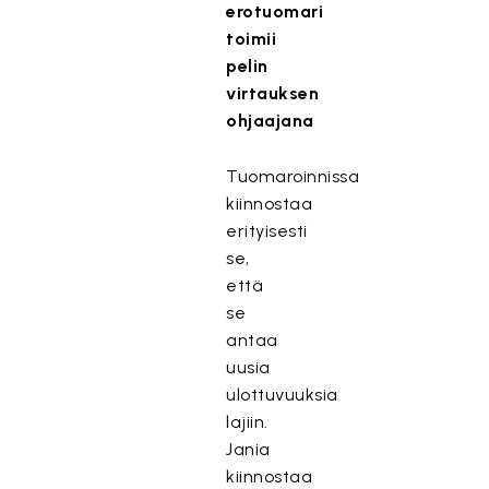
erotuomari
toimii
pelin
virtauksen
ohjaajana
Tuomaroinnissa
kiinnostaa
erityisesti
se,
että
se
antaa
uusia
ulottuvuuksia
lajiin.
Jania
kiinnostaa