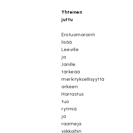
Yhteinen
juttu
Erotuomarointi
lisää
Leeville
ja
Janille
tärkeää
merkityksellisyyttä
arkeen.
Harrastus
tuo
rytmiä
ja
raameja
viikkoihin