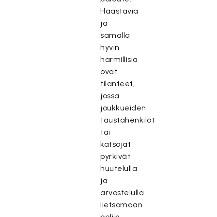
Haastavia
ja
samalla
hyvin
harmillisia
ovat
tilanteet,
jossa
joukkueiden
taustahenkilöt
tai
katsojat
pyrkivät
huutelulla
ja
arvostelulla
lietsomaan
peliin