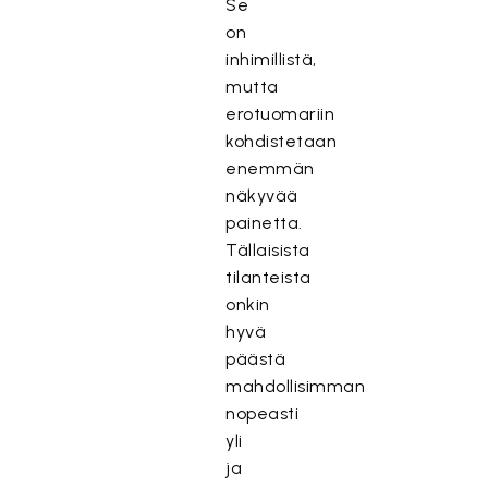
Se
on
inhimillistä,
mutta
erotuomariin
kohdistetaan
enemmän
näkyvää
painetta.
Tällaisista
tilanteista
onkin
hyvä
päästä
mahdollisimman
nopeasti
yli
ja