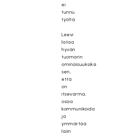
ei
tunnu
työltä.
Leevi
listaa
hyvän
tuomarin
ominaisuuksiksi
sen,
että
on
itsevarma,
osaa
kommunikoida
ja
ymmärtää
lajin