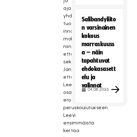
ja
ajatus
yhdessä
Salibandyliito
tuomaroinnista
n varsinainen
innosti
kokous
molempia
marraskuuss
niin,
a – näin
että
tapahtuvat
sekä
ehdokasasett
Jani,
elu ja
että
Leevi
valinnat
04.08.2026
osallistuivat
erotuomareiden
peruskoulutukseen.
Leevi
ensimmäistä
kertaa