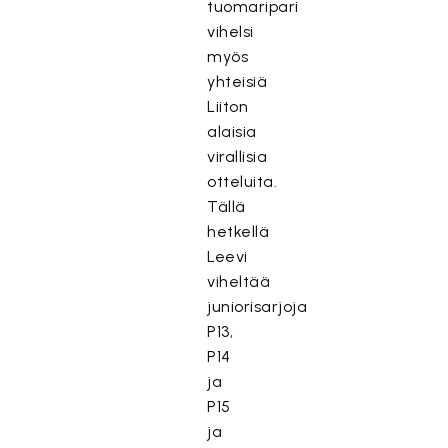
tuomaripari
vihelsi
myös
yhteisiä
Liiton
alaisia
virallisia
otteluita.
Tällä
hetkellä
Leevi
viheltää
juniorisarjoja
P13,
P14
ja
P15
ja