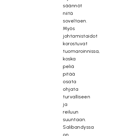
säännöt
niitä
soveltaen.
Myös
johtamistaidot
korostuvat
tuomaroinnissa,
koska
peliä
pitää
osata
ohjata
turvalliseen
ja
reiluun
suuntaan.
Salibandyssa
on