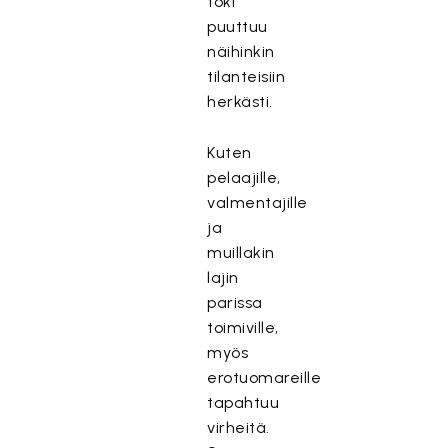
toki
puuttuu
näihinkin
tilanteisiin
herkästi.
Kuten
pelaajille,
valmentajille
ja
muillakin
lajin
parissa
toimiville,
myös
erotuomareille
tapahtuu
virheitä.