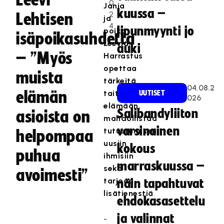
Leevi
0
Jania
kuussa –
2
Lehtisen
ja
4
lipunmyynti jo
poika
isäpoikasuhdetta
Leeviä.
auki
– ”Myös
Harrastus
opettaa
muista
tärkeitä
04.08.2
elämän
taitoja
UUTISET
026
elämään,
Salibandyliiton
asioista on
mahdollistaa
varsinainen
tutustumisen
helpompaa
uusiin
kokous
puhua
ihmisiin
marraskuussa –
sekä
avoimesti”
tarjoaa
näin tapahtuvat
lisätienestiä
.
ehdokasasettelu
ja valinnat
-