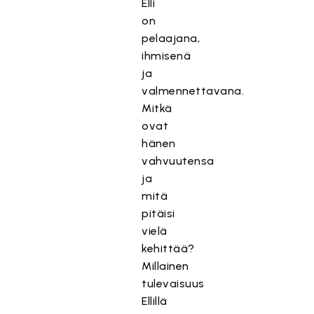
Elli
on
pelaajana,
ihmisenä
ja
valmennettavana.
Mitkä
ovat
hänen
vahvuutensa
ja
mitä
pitäisi
vielä
kehittää?
Millainen
tulevaisuus
Ellillä