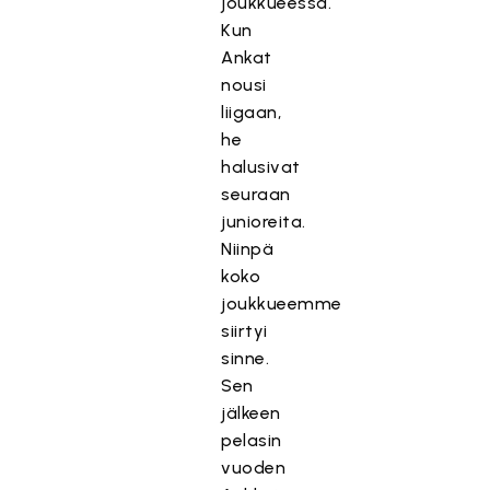
joukkueessa.
Kun
Ankat
nousi
liigaan,
he
halusivat
seuraan
junioreita.
Niinpä
koko
joukkueemme
siirtyi
sinne.
Sen
jälkeen
pelasin
vuoden