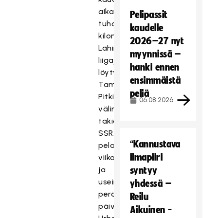
aikana
Pelipassit
tuhansia
kaudelle
kilometrejä.
2026–27 nyt
Lähin
myynnissä –
liigajoukkue
hanki ennen
löytyy
ensimmäistä
Tampereelta.
peliä
Pitkien
06.08.2026
välimatkojen
takia
SSRA
“Kannustava
pelaa
ilmapiiri
viikonloppuisin
ja
syntyy
usein
yhdessä –
peräkkäisinä
Reilu
päivinä.
Aikuinen -