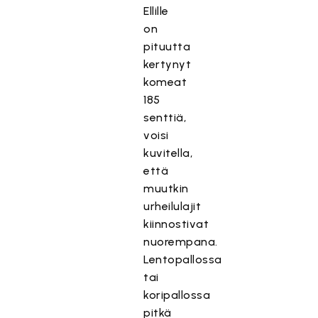
Ellille
on
pituutta
kertynyt
komeat
185
senttiä,
voisi
kuvitella,
että
muutkin
urheilulajit
kiinnostivat
nuorempana.
Lentopallossa
tai
koripallossa
pitkä