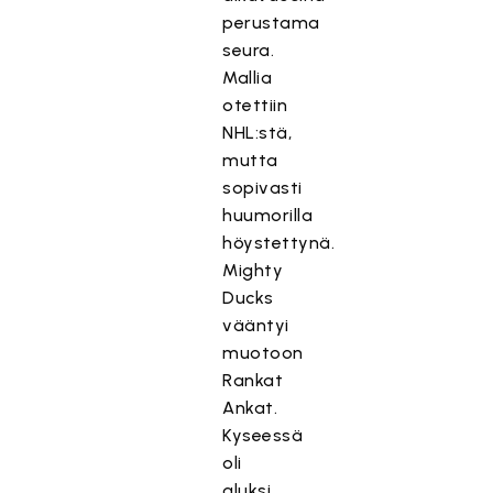
perustama
seura.
Mallia
otettiin
NHL:stä,
mutta
sopivasti
huumorilla
höystettynä.
Mighty
Ducks
vääntyi
muotoon
Rankat
Ankat.
Kyseessä
oli
aluksi