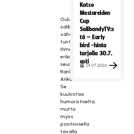
Katso
Mestareiden
Oululaista
Cup
salibandyä
SalibandyTV:s
vähemmän
tä – Early
tunteva
bird -hinta
ihmettelee
tarjolla 30.7.
erikoista
asti
seuranimeä.
24.07.2026
Rankat
Ankat.
Se
kuulostaa
humoristiselta,
mutta
myös
positiivisella
tavalla