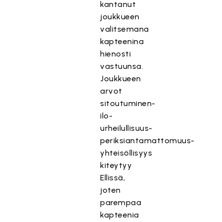
kantanut
joukkueen
valitsemana
kapteenina
hienosti
vastuunsa.
Joukkueen
arvot
sitoutuminen-
ilo-
urheilullisuus-
periksiantamattomuus-
yhteisöllisyys
kiteytyy
Ellissä,
joten
parempaa
kapteenia