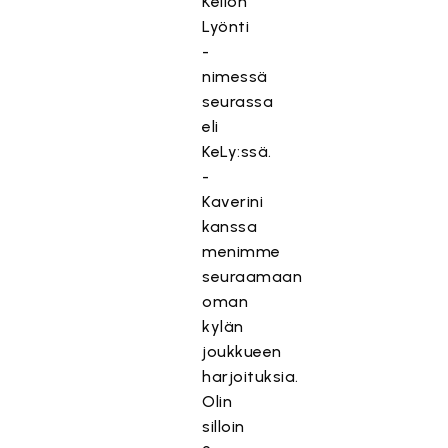
Kellon
Lyönti
-
nimessä
seurassa
eli
KeLy:ssä.
-
Kaverini
kanssa
menimme
seuraamaan
oman
kylän
joukkueen
harjoituksia.
Olin
silloin