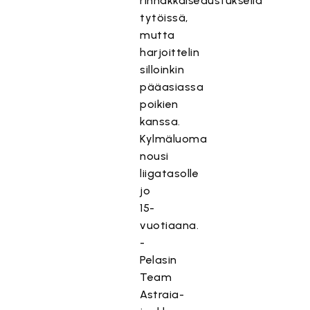
rinnakkaisedustuksella
tytöissä,
mutta
harjoittelin
silloinkin
pääasiassa
poikien
kanssa.
Kylmäluoma
nousi
liigatasolle
jo
15-
vuotiaana.
-
Pelasin
Team
Astraia-