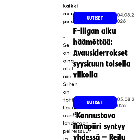
kaikki
oululaiset
04.08.2
UUTISET
026
pelaajat
F-liigan alku
-
häämöttää:
Se
Avauskierrokset
on
aina
syyskuun toisella
ollut
viikolla
niin.
Siihen
on
05.08.2
tottunut.
UUTISET
026
Lauantaina
“Kannustava
aamulla
lähdetään
ilmapiiri syntyy
pelireissuun
yhdessä – Reilu
ja