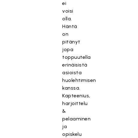
ei
voisi
olla.
Häntä
on
pitänyt
jopa
toppuutella
erinäisistä
asioista
huolehtimisen
kanssa.
Kapteenius,
harjoittelu
&
pelaaminen
ja
opiskelu