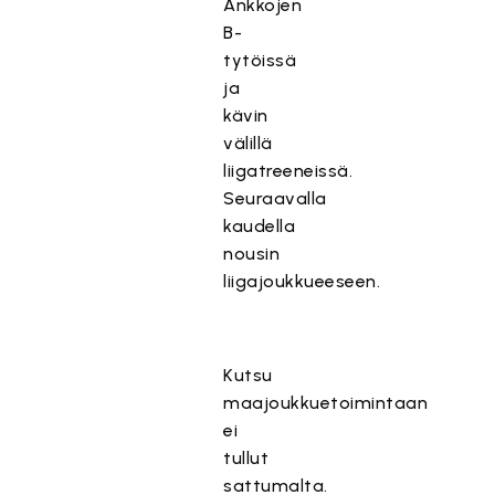
Ankkojen
B-
tytöissä
ja
kävin
välillä
liigatreeneissä.
Seuraavalla
kaudella
nousin
liigajoukkueeseen.
Kutsu
maajoukkuetoimintaan
ei
tullut
sattumalta.