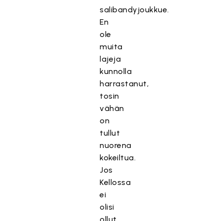
salibandyjoukkue.
En
ole
muita
lajeja
kunnolla
harrastanut,
tosin
vähän
on
tullut
nuorena
kokeiltua.
Jos
Kellossa
ei
olisi
ollut