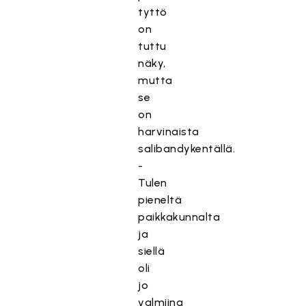
tyttö
on
tuttu
näky,
mutta
se
on
harvinaista
salibandykentällä.
-
Tulen
pieneltä
paikkakunnalta
ja
siellä
oli
jo
valmiina