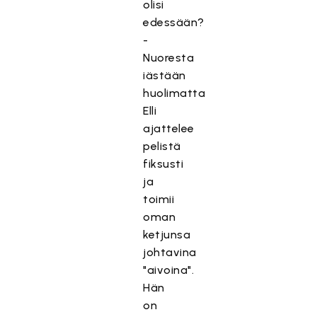
olisi
edessään?
-
Nuoresta
iästään
huolimatta
Elli
ajattelee
pelistä
fiksusti
ja
toimii
oman
ketjunsa
johtavina
"aivoina".
Hän
on