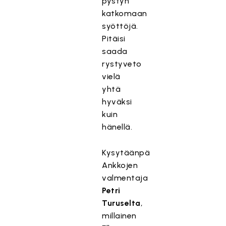
pystyn
katkomaan
syöttöjä.
Pitäisi
saada
rystyveto
vielä
yhtä
hyväksi
kuin
hänellä.
Kysytäänpä
Ankkojen
valmentaja
Petri
Turuselta
,
millainen