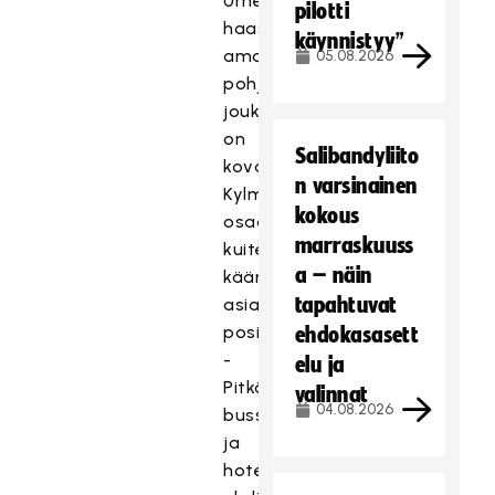
Urheilullinen
pilotti
haaste
käynnistyy”
amatöörilajissa
05.08.2026
pohjoisen
joukkueelle
on
Salibandyliito
kova.
n varsinainen
Kylmäluoma
kokous
osaa
marraskuuss
kuitenkin
a – näin
kääntää
tapahtuvat
asian
positiiviseksi.
ehdokasasett
-
elu ja
Pitkät
valinnat
04.08.2026
bussimatkat
ja
hotelliyöt