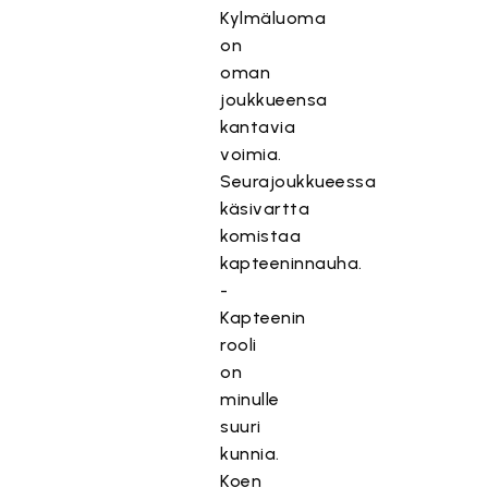
Kylmäluoma
on
oman
joukkueensa
kantavia
voimia.
Seurajoukkueessa
käsivartta
komistaa
kapteeninnauha.
-
Kapteenin
rooli
on
minulle
suuri
kunnia.
Koen