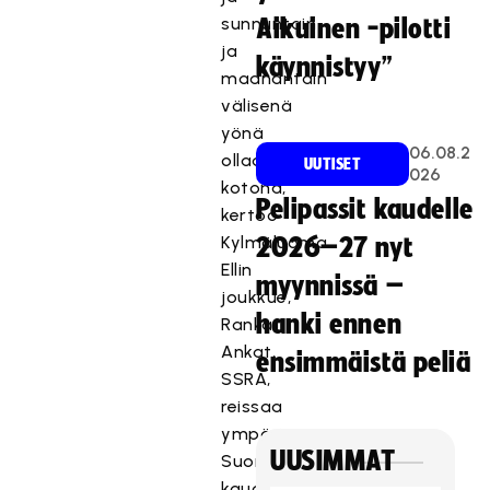
sunnuntain
Aikuinen -pilotti
ja
käynnistyy”
maanantain
välisenä
yönä
06.08.2
ollaan
UUTISET
026
kotona,
Pelipassit kaudelle
kertoo
Kylmäluoma.
2026–27 nyt
Ellin
myynnissä –
joukkue,
hanki ennen
Rankat
Ankat,
ensimmäistä peliä
SSRA,
reissaa
ympäri
UUSIMMAT
Suomea
kauden