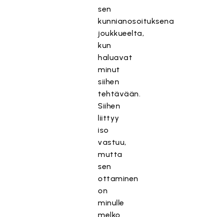
sen
kunnianosoituksena
joukkueelta,
kun
haluavat
minut
siihen
tehtävään.
Siihen
liittyy
iso
vastuu,
mutta
sen
ottaminen
on
minulle
melko