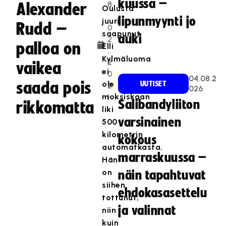
kuussa –
8
Alexander
Oulusta
.
lipunmyynti jo
juuri
Rudd –
0
saapunut
auki
2
palloa on
Elli
.
Kylmäluoma
2
vaikea
ei
0
04.08.2
saada pois
ole
UUTISET
2
026
moksiskaan
1
Salibandyliiton
rikkomatta
liki
varsinainen
500
kilometrin
kokous
automatkasta.
marraskuussa –
Hän
on
näin tapahtuvat
siihen
ehdokasasettelu
tottunut,
ja valinnat
niin
kuin