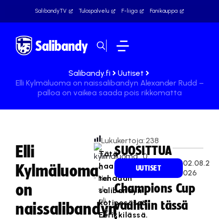
SalibandyTV
Tulospalvelu
F-liiga
Fanikauppa
Salibandy.fi
Uutiset
Elli Kylmäluoma on naissalibandyn Alexander Rudd –
palloa on vaikea saada pois rikkomatta
Lukukertoja:
238
Elli
SUOSITTUA
Tätä
Te
02.08.2
haastattelua
Kylmäluoma
a
UUTISET
026
Na
tehdään
on
Champions Cup
sk
salibandyn
ali
kotipesässä
vauhtiin tässä
naissalibandyn
2
Eerikkilässä.