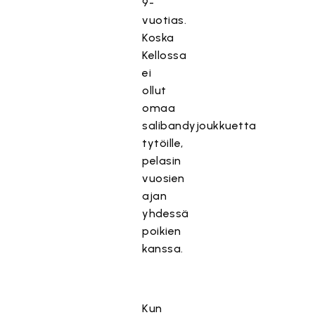
9-
vuotias.
Koska
Kellossa
ei
ollut
omaa
salibandyjoukkuetta
tytöille,
pelasin
vuosien
ajan
yhdessä
poikien
kanssa.
Kun