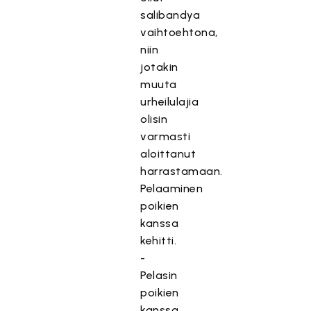
salibandya
vaihtoehtona,
niin
jotakin
muuta
urheilulajia
olisin
varmasti
aloittanut
harrastamaan.
Pelaaminen
poikien
kanssa
kehitti.
-
Pelasin
poikien
kanssa