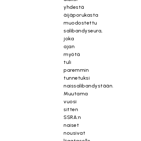
yhdestä
äijäporukasta
muodostettu
salibandyseura,
joka
ajan
myötä
tuli
paremmin
tunnetuksi
naissalibandystään.
Muutama
vuosi
sitten
SSRA:n
naiset
nousivat
liigatasolle.