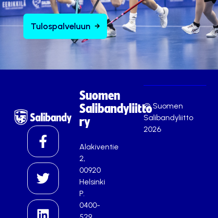
Tulospalveluun
Suomen
© Suomen
Salibandyliitto
Salibandyliitto
ry
2026
Alakiventie
2,
00920
Helsinki
P.
0400-
529