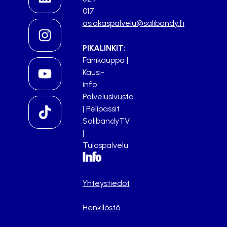
017
asiakaspalvelu@salibandy.fi
PIKALINKIT:
Fanikauppa
|
Kausi-
info
Palvelusivusto
|
Pelipassit
SalibandyTV
|
Tulospalvelu
Info
Yhteystiedot
Henkilöstö