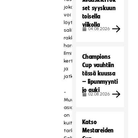
jokainen
set syyskuun
voi
toisella
löytää
viikolla
04.08.2026
salibandysta
rakkaan
harrastuksen,
Ilmivalta
Champions
kertoo
Cup vauhtiin
ja
tässä kuussa
jatkaa:
– lipunmyynti
jo auki
-
02.08.2026
Muutama
asia
on
Katso
kuitenkin
Mestareiden
tarkentunut.