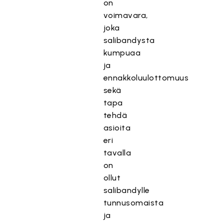
on
voimavara,
joka
salibandysta
kumpuaa
ja
ennakkoluulottomuus
sekä
tapa
tehdä
asioita
eri
tavalla
on
ollut
salibandylle
tunnusomaista
ja