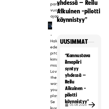
yhdessä – Reilu
k
parin
a
vuoden
Aikuinen -pilotti
s
ajan.
käynnistyy”
e
v
a
-
a
UUSIMMAT
Haluamme
t
edelleen
ii
pitää
m
“Kannustava
kiinni
a
ilmapiiri
r
missiostamme
syntyy
k
Love
yhdessä –
k
the
Reilu
i
way
n
Aikuinen -
you
o
pilotti
play!
i
käynnistyy”
Se
n
05.08.2026
kuvastaa