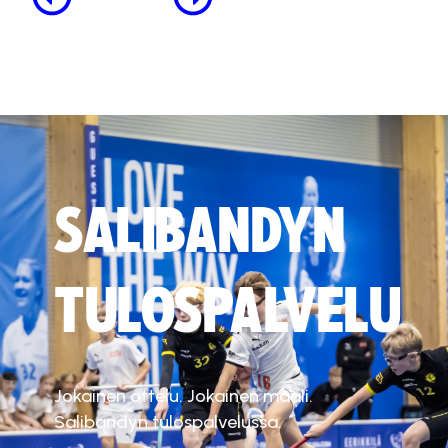
SALIBANDYN
TULOSPALVELU
Jokainen ottelu. Jokainen maali.
Salibandyn tulospalvelussa.