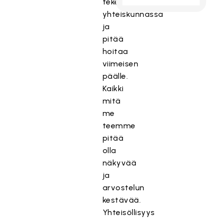
tekemisessä
yhteiskunnassa
ja
pitää
hoitaa
viimeisen
päälle.
Kaikki
mitä
me
teemme
pitää
olla
näkyvää
ja
arvostelun
kestävää.
Yhteisöllisyys