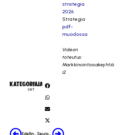
strategia
2026
Strategia
pdf-
muodossa
Videon
toteutus:
Markkinointiosakeyhtiö
i2
Uuti
KATEGORIA:
JAA:
set
Edellinen
Seuraava