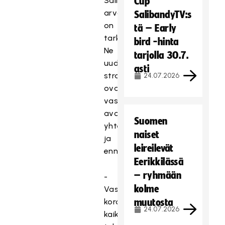
Salibandyn
Cup
arvopohjaa
SalibandyTV:s
on
tä – Early
tarkennettu.
bird -hinta
Ne
tarjolla 30.7.
uudessa
asti
strategiassa
24.07.2026
ovat
vastuullisuus,
avoimuus,
Suomen
yhteisöllisyys
naiset
ja
leireilevät
ennakkoluulottomuus.
Eerikkilässä
– ryhmään
-
kolme
Vastuullisuus
korostuu
muutosta
24.07.2026
kaikessa