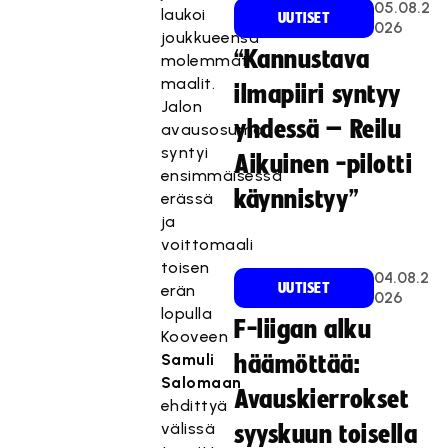
05.08.2
laukoi
UUTISET
026
joukkueensa
“Kannustava
molemmat
maalit.
ilmapiiri syntyy
Jalon
yhdessä – Reilu
avausosuma
syntyi
Aikuinen -pilotti
ensimmäisessä
käynnistyy”
erässä
ja
voittomaali
toisen
04.08.2
UUTISET
erän
026
lopulla
F-liigan alku
Kooveen
Samuli
häämöttää:
Salomaan
Avauskierrokset
ehdittyä
välissä
syyskuun toisella