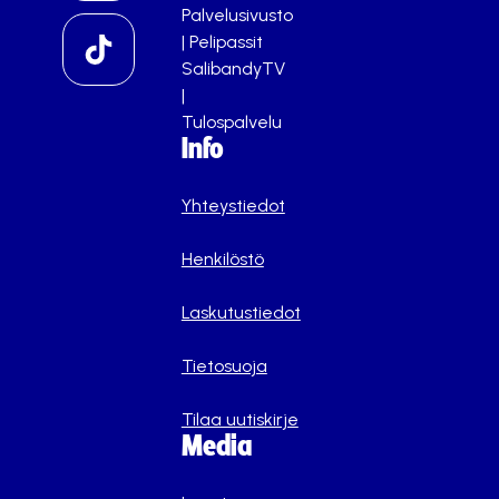
Palvelusivusto
|
Pelipassit
SalibandyTV
|
Tulospalvelu
Info
Yhteystiedot
Henkilöstö
Laskutustiedot
Tietosuoja
Tilaa uutiskirje
Media