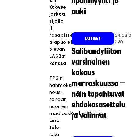
lipunmyynti jo
1
Koovee
auki
7
jatkaa
sijalla
11
tasapisteissä
04.08.2
UUTISET
026
alapuolellaan
olevan
Salibandyliiton
LASB:n
varsinainen
kanssa.
kokous
TPS:n
marraskuussa –
hahmoksi
nousi
näin tapahtuvat
tänään
ehdokasasettelu
nuorten
maajoukkuehyökkääjä
ja valinnat
Eero
Jalo
,
joka