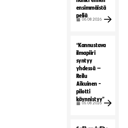
hanki ennen
ensimmäistä
peliä
06.08.2026
“Kannustava
ilmapiiri
syntyy
yhdessä –
Reilu
Aikuinen -
pilotti
käynnistyy”
05.08.2026