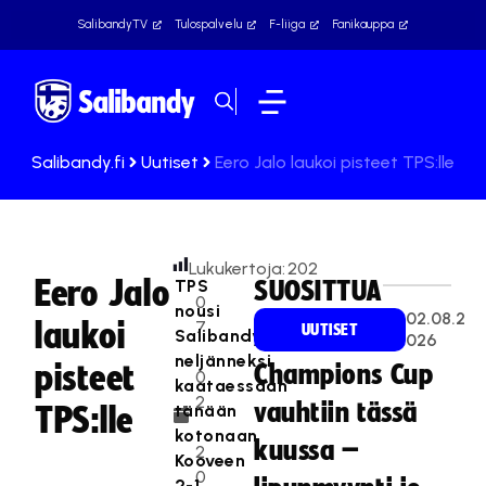
SalibandyTV
Tulospalvelu
F-liiga
Fanikauppa
Salibandy.fi
Uutiset
Eero Jalo laukoi pisteet TPS:lle
Lukukertoja:
202
Eero Jalo
TPS
SUOSITTUA
0
nousi
02.08.2
laukoi
7
UUTISET
Salibandyliigassa
026
.
neljänneksi
pisteet
Champions Cup
0
kaataessaan
2
vauhtiin tässä
tänään
TPS:lle
.
kotonaan
kuussa –
2
Kooveen
0
2-1.