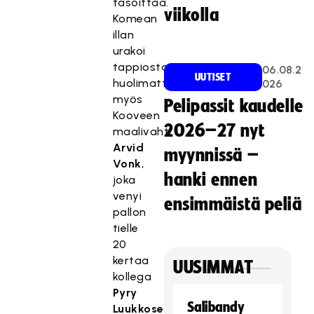
tasoittaa.
viikolla
Komean
illan
urakoi
tappiosta
06.08.2
UUTISET
huolimatta
026
myös
Pelipassit kaudelle
Kooveen
2026–27 nyt
maalivahti
Arvid
myynnissä –
Vonk
,
hanki ennen
joka
venyi
ensimmäistä peliä
pallon
tielle
20
kertaa
UUSIMMAT
kollega
Pyry
Salibandy
Luukkosen