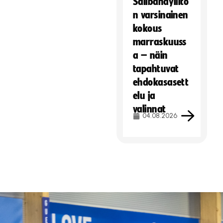
Salibandyliito
n varsinainen
kokous
marraskuuss
a – näin
tapahtuvat
ehdokasasett
elu ja
valinnat
04.08.2026