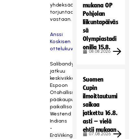
yhdeksää
mukana OP
torjuntaa
Pohjolan
vastaan.
liikuntapäiväs
sä
Anssi
Olympiastadi
Koskisen
onilla 15.8.
ottelukuviin
08.08.2026
Salibandyliiga
jatkuu
keskiviikkona
Suomen
Espoon
Cupin
Otahallissa
ilmoittautumi
pääkaupunkiseudun
saikaa
paikallisottelulla
jatkettu 16.8.
Westend
Indians
asti – vielä
-
ehtii mukaan
07.08.2026
EräViikingit.