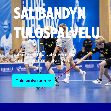
SALIBANDYN
TULOSPALVELU
Jokainen ottelu. Jokainen maali.
Salibandyn tulospalvelussa.
Tulospalveluun