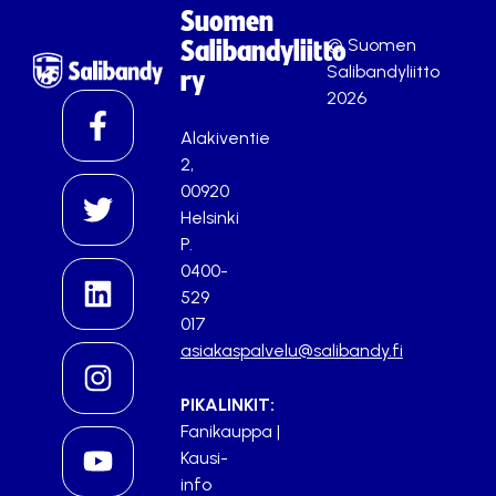
Suomen
© Suomen
Salibandyliitto
Salibandyliitto
ry
2026
Alakiventie
2,
00920
Helsinki
P.
0400-
529
017
asiakaspalvelu@salibandy.fi
PIKALINKIT:
Fanikauppa
|
Kausi-
info