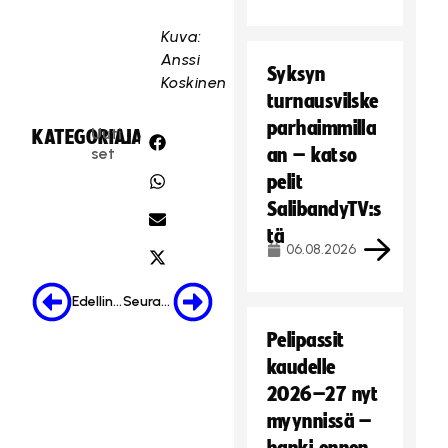
Kuva:
Anssi
Syksyn
Koskinen
turnausvilske
parhaimmilla
Uuti
KATEGORIA:
JAA:
set
an – katso
pelit
SalibandyTV:s
tä
06.08.2026
Edellinen
Seuraava
Pelipassit
kaudelle
2026–27 nyt
myynnissä –