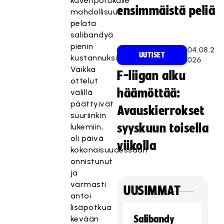
kaveriporukalle
ensimmäistä peliä
mahdollisuus
pelata
salibandyä
pienin
04.08.2
UUTISET
kustannuksin.
026
Vaikka
F-liigan alku
ottelut
häämöttää:
välillä
päättyivät
Avauskierrokset
suuriinkin
syyskuun toisella
lukemiin,
oli päivä
viikolla
kokonaisuudessaan
onnistunut
ja
varmasti
UUSIMMAT
antoi
lisäpotkua
Salibandy
kevään