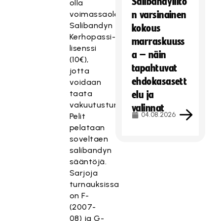
Salibandyliito
olla
voimassaoleva
n varsinainen
Salibandyn
kokous
Kerhopassi-
marraskuuss
lisenssi
a – näin
(10€),
tapahtuvat
jotta
ehdokasasett
voidaan
taata
elu ja
vakuutusturva.
valinnat
04.08.2026
Pelit
pelataan
soveltaen
salibandyn
sääntöjä.
Sarjoja
turnauksissa
on F-
(2007-
08) ja G-