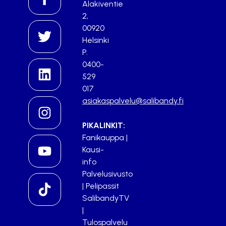
Alakiventie
2,
00920
Helsinki
P.
0400-
529
017
asiakaspalvelu@salibandy.fi
PIKALINKIT:
Fanikauppa
|
Kausi-
info
Palvelusivusto
|
Pelipassit
SalibandyTV
|
Tulospalvelu