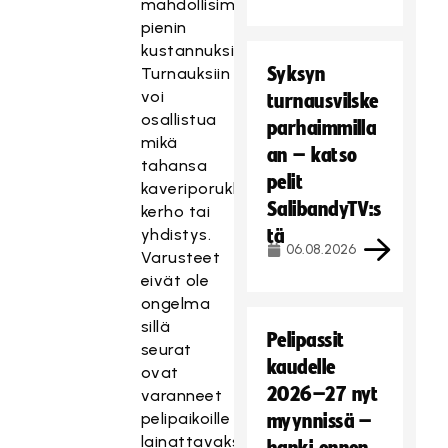
mahdollisimman
pienin
kustannuksin.
Syksyn
Turnauksiin
voi
turnausvilske
osallistua
parhaimmilla
mikä
an – katso
tahansa
pelit
kaveriporukka,
SalibandyTV:s
kerho tai
yhdistys.
tä
06.08.2026
Varusteet
eivät ole
ongelma
sillä
Pelipassit
seurat
kaudelle
ovat
2026–27 nyt
varanneet
pelipaikoille
myynnissä –
lainattavaksi