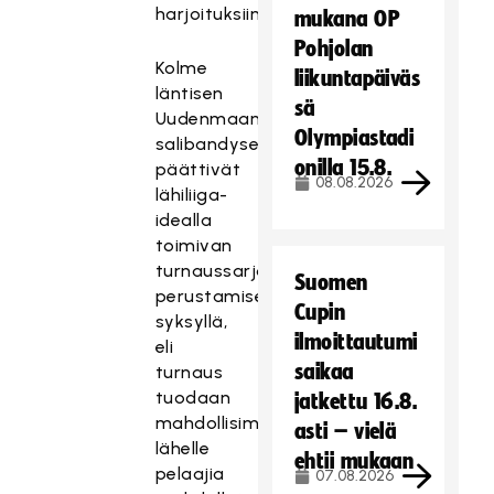
harjoituksiin.
mukana OP
Pohjolan
Kolme
liikuntapäiväs
läntisen
sä
Uudenmaan
Olympiastadi
salibandyseuraa
onilla 15.8.
päättivät
08.08.2026
lähiliiga-
idealla
toimivan
turnaussarjan
Suomen
perustamisesta
Cupin
syksyllä,
ilmoittautumi
eli
saikaa
turnaus
tuodaan
jatkettu 16.8.
mahdollisimman
asti – vielä
lähelle
ehtii mukaan
pelaajia
07.08.2026