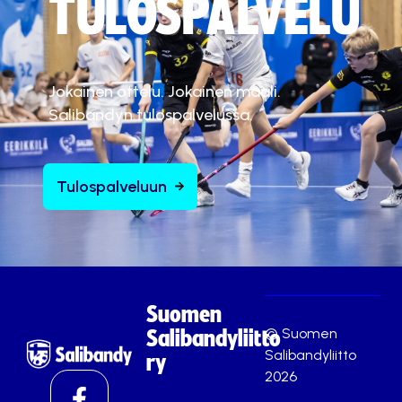
TULOSPALVELU
Jokainen ottelu. Jokainen maali.
Salibandyn tulospalvelussa.
Tulospalveluun
Suomen
© Suomen
Salibandyliitto
Salibandyliitto
ry
2026