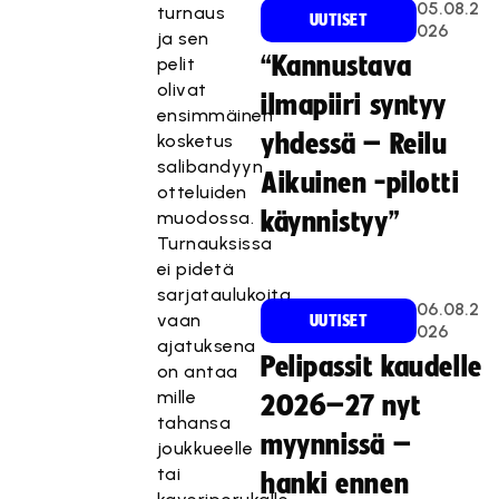
05.08.2
turnaus
UUTISET
026
ja sen
“Kannustava
pelit
olivat
ilmapiiri syntyy
ensimmäinen
yhdessä – Reilu
kosketus
salibandyyn
Aikuinen -pilotti
otteluiden
muodossa.
käynnistyy”
Turnauksissa
ei pidetä
sarjataulukoita,
06.08.2
vaan
UUTISET
026
ajatuksena
Pelipassit kaudelle
on antaa
mille
2026–27 nyt
tahansa
myynnissä –
joukkueelle
tai
hanki ennen