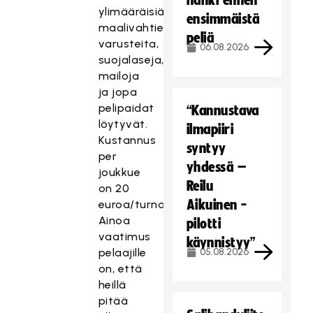
hanki ennen
ylimääräisiä
ensimmäistä
maalivahtien
peliä
varusteita,
06.08.2026
suojalaseja,
mailoja
ja jopa
pelipaidat
“Kannustava
löytyvät.
ilmapiiri
Kustannus
syntyy
per
yhdessä –
joukkue
Reilu
on 20
Aikuinen -
euroa/turnaus.
Ainoa
pilotti
vaatimus
käynnistyy”
pelaajille
05.08.2026
on, että
heillä
pitää