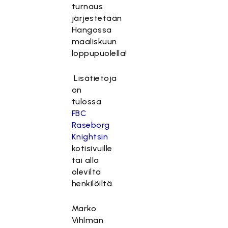
turnaus
järjestetään
Hangossa
maaliskuun
loppupuolella!
Lisätietoja
on
tulossa
FBC
Raseborg
Knightsin
kotisivuille
tai alla
olevilta
henkilöiltä.
Marko
Vihlman