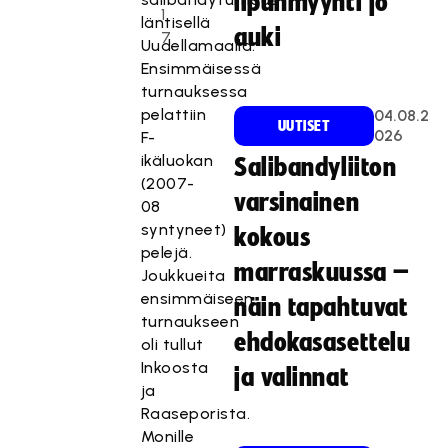
lipunmyynti jo
1
läntisellä
auki
7
Uudellamaalla.
Ensimmäisessä
turnauksessa
pelattiin
04.08.2
UUTISET
026
F-
ikäluokan
Salibandyliiton
(2007-
varsinainen
08
syntyneet)
kokous
pelejä.
marraskuussa –
Joukkueita
ensimmäiseen
näin tapahtuvat
turnaukseen
ehdokasasettelu
oli tullut
Inkoosta
ja valinnat
ja
Raaseporista.
Monille