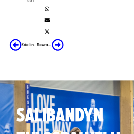
set
Edellinen
Seuraava
SALIBANDYN