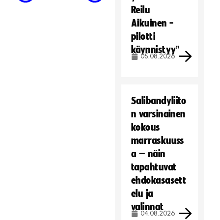
Reilu
Aikuinen -
pilotti
käynnistyy”
05.08.2026
Salibandyliito
n varsinainen
kokous
marraskuuss
a – näin
tapahtuvat
ehdokasasett
elu ja
valinnat
04.08.2026