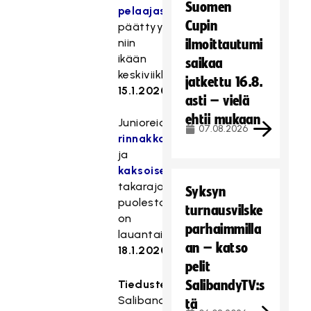
Suomen
pelaajasiirtoaika
Cupin
päättyy
niin
ilmoittautumi
ikään
saikaa
keskiviikkona
jatkettu 16.8.
15.1.2020
.
asti – vielä
ehtii mukaan
Junioreiden
07.08.2026
rinnakkaisedustushakemusten
ja
kaksoisedustusilmoitusten
takaraja
Syksyn
puolestaan
turnausvilske
on
parhaimmilla
lauantai
an – katso
18.1.2020
.
pelit
Tiedustelut:
SalibandyTV:s
Salibandyliiton
tä