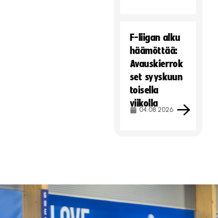
F-liigan alku
häämöttää:
Avauskierrok
set syyskuun
toisella
viikolla
04.08.2026