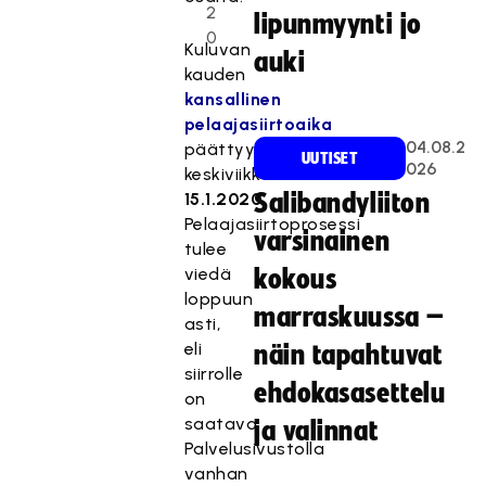
2
lipunmyynti jo
0
Kuluvan
auki
kauden
kansallinen
pelaajasiirtoaika
04.08.2
päättyy
UUTISET
026
keskiviikkona
15.1.2020
Salibandyliiton
.
Pelaajasiirtoprosessi
varsinainen
tulee
viedä
kokous
loppuun
marraskuussa –
asti,
eli
näin tapahtuvat
siirrolle
ehdokasasettelu
on
saatava
ja valinnat
Palvelusivustolla
vanhan