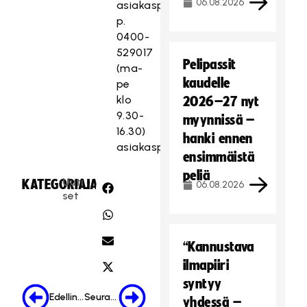
06.08.2026
asiakaspalvelu
p.
0400-
529017
Pelipassit
(ma-
kaudelle
pe
klo
2026–27 nyt
9.30-
myynnissä –
16.30)
hanki ennen
asiakaspalvelu(at)salibandy.fi
ensimmäistä
peliä
Uuti
KATEGORIA:
JAA:
06.08.2026
set
“Kannustava
ilmapiiri
syntyy
Edellinen
Seuraava
yhdessä –