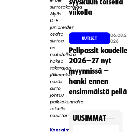
ei ole
syyskuun toisella
siirtotakarajaa.
viikolla
Myös
D-E
junioreiden
osalta
06.08.2
UUTISET
siirtoa
026
on
Pelipassit kaudelle
mahdollista
2026–27 nyt
hakea
takarajan
myynnissä –
jälkeenkin
hanki ennen
mikäli
siirto
ensimmäistä peliä
johtuu
paikkakunnalta
toiselle
muuttamisesta.
UUSIMMAT
Kansainvälinen