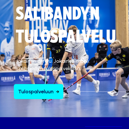
SALIBANDYN
TULOSPALVELU
Jokainen ottelu. Jokainen maali.
Salibandyn tulospalvelussa.
Tulospalveluun