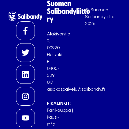
Suomen
© Suomen
Salibandyliitto
Salibandyliitto
ry
2026
Alakiventie
2,
00920
Helsinki
P.
0400-
529
017
asiakaspalvelu@salibandy.fi
PIKALINKIT:
Fanikauppa
|
Kausi-
info