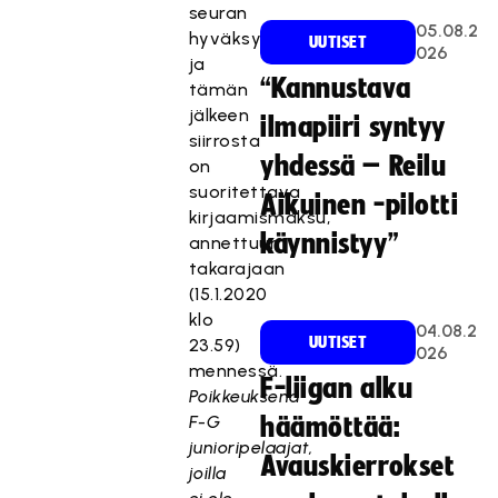
seuran
05.08.2
hyväksyntä
UUTISET
026
ja
“Kannustava
tämän
jälkeen
ilmapiiri syntyy
siirrosta
yhdessä – Reilu
on
suoritettava
Aikuinen -pilotti
kirjaamismaksu,
käynnistyy”
annettuun
takarajaan
(15.1.2020
klo
04.08.2
UUTISET
23.59)
026
mennessä.
F-liigan alku
Poikkeuksena
F-G
häämöttää:
junioripelaajat,
Avauskierrokset
joilla