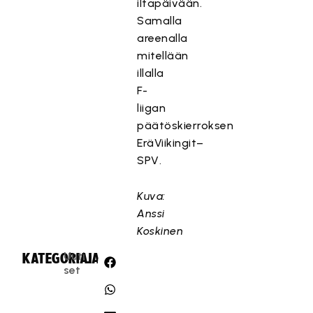
iltapäivään.
Samalla
areenalla
mitellään
illalla
F-
liigan
päätöskierroksen
EräViikingit–
SPV.
Kuva:
Anssi
Koskinen
Uuti
KATEGORIA:
JAA:
set