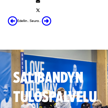
Edellinen
Seuraava
SALIBANDYN
TULOSPALVELU