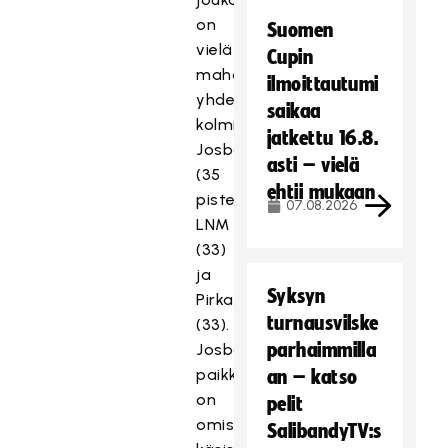
on
Suomen
vielä
Cupin
mahdollinen
ilmoittautumi
yhdelle
saikaa
kolmikosta
jatkettu 16.8.
Josba
asti – vielä
(35
ehtii mukaan
pistettä),
07.08.2026
LNM
(33)
ja
Syksyn
Pirkat
turnausvilske
(33).
parhaimmilla
Josballa
paikka
an – katso
on
pelit
omissa
SalibandyTV:s