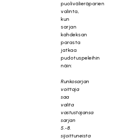
puolivälieräparien
valinta,
kun
sarjan
kahdeksan
parasta
jatkaa
pudotuspeleihin
näin:
Runkosarjan
voittaja
saa
valita
vastustajansa
sarjan
5.-8.
sijoittuneista