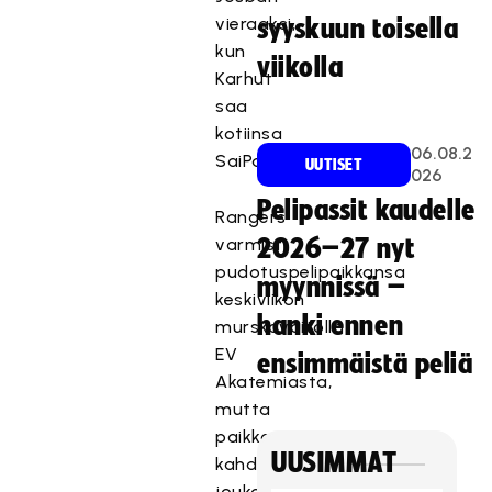
vieraaksi,
syyskuun toisella
kun
viikolla
Karhut
saa
kotiinsa
06.08.2
SaiPan.
UUTISET
026
Pelipassit kaudelle
Rangers
varmisti
2026–27 nyt
pudotuspelipaikkansa
myynnissä –
keskiviikon
hanki ennen
murskavoitolla
EV
ensimmäistä peliä
Akatemiasta,
mutta
paikka
UUSIMMAT
kahdeksan
joukossa