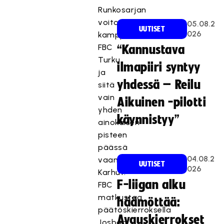
Runkosarjan
voitosta
05.08.2
UUTISET
026
kamppailevat
FBC
“Kannustava
Turku
ilmapiiri syntyy
ja
yhdessä – Reilu
siitä
vain
Aikuinen -pilotti
yhden
käynnistyy”
ainokaisen
pisteen
päässä
04.08.2
vaaniva
UUTISET
026
Karhut.
F-liigan alku
FBC
matkustaa
häämöttää:
päätöskierroksella
Avauskierrokset
Josban