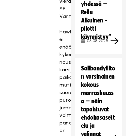
vieraissa
yhdessä –
SB
Reilu
Vantaan.
Aikuinen -
pilotti
Hawks
käynnistyy”
ei
05.08.2026
enää
kykene
nousemaan
Salibandyliito
karsijan
n varsinainen
paikalta,
kokous
mutta
suoran
marraskuuss
putoajan
a – näin
jumbosijan
tapahtuvat
välttelyssä
ehdokasasett
panosta
elu ja
on
valinnat