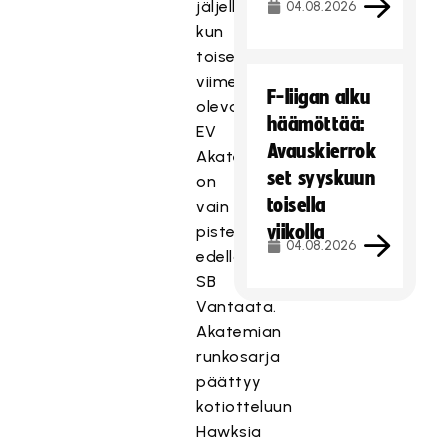
jäljellä,
04.08.2026
kun
toiseksi
viimeisenä
F-liigan alku
oleva
häämöttää:
EV
Avauskierrok
Akatemia
set syyskuun
on
toisella
vain
viikolla
pisteen
04.08.2026
edellä
SB
Vantaata.
Akatemian
runkosarja
päättyy
kotiotteluun
Hawksia