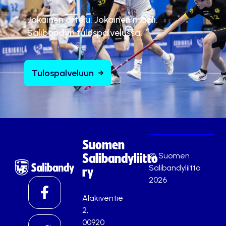
Jokainen ottelu. Jokainen maali.
Salibandyn tulospalvelussa.
Tulospalveluun
Suomen
© Suomen
Salibandyliitto
Salibandyliitto
ry
2026
Alakiventie
2,
00920