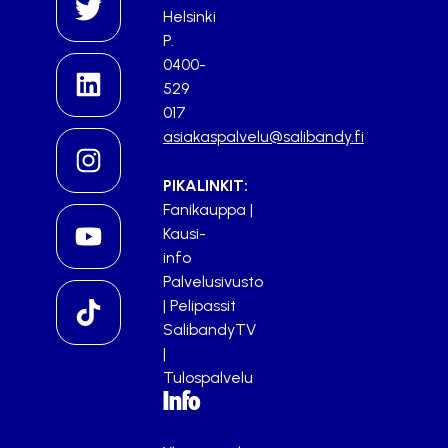
Helsinki
P.
0400-
529
017
asiakaspalvelu@salibandy.fi
PIKALINKIT:
Fanikauppa
|
Kausi-
info
Palvelusivusto
|
Pelipassit
SalibandyTV
|
Tulospalvelu
Info