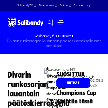
SalibandyTV
Tulospalvelu
F-liiga
Fanikauppa
Salibandy.fi
Uutiset
Divarin runkosarjan lauantain päätöskierroksella isot
panokset
Lukukertoja:
143
Divarin
SUOSITTUA
Divarin
Te
02.08.2
runkosarja
runkosarjan
a
UUTISET
026
Na
huipentuu
lauantain
Champions Cup
sk
tänä
ali
lauantaina
vauhtiin tässä
päätöskierroksella
2
täydellä