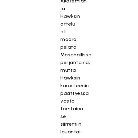
Akatemian
ja
Hawksin
ottelu
oli
määrä
pelata
Mosahallissa
perjantaina,
mutta
Hawksin
karanteenin
päättyessä
vasta
torstaina
se
siirrettiin
lauantai-