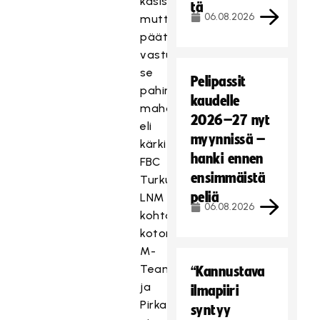
käsissä
tä
06.08.2026
mutta
päätöskierroksen
vastus
se
Pelipassit
pahin
kaudelle
mahdollinen
2026–27 nyt
eli
myynnissä –
kärki
hanki ennen
FBC
ensimmäistä
Turku.
peliä
LNM
06.08.2026
kohtaa
kotonaan
M-
Teamin
“Kannustava
ja
ilmapiiri
Pirkat
syntyy