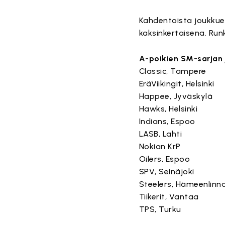
Kahdentoista joukkuee
kaksinkertaisena. Run
A-poikien SM-sarjan
Classic, Tampere
EräViikingit, Helsinki
Happee, Jyväskylä
Hawks, Helsinki
Indians, Espoo
LASB, Lahti
Nokian KrP
Oilers, Espoo
SPV, Seinäjoki
Steelers, Hämeenlinn
Tiikerit, Vantaa
TPS, Turku