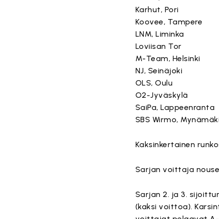
Karhut, Pori
Koovee, Tampere
LNM, Liminka
Loviisan Tor
M-Team, Helsinki
NJ, Seinäjoki
OLS, Oulu
O2-Jyväskylä
SaiPa, Lappeenranta
SBS Wirmo, Mynämäk
Kaksinkertainen runko
Sarjan voittaja nous
Sarjan 2. ja 3. sijoi
(kaksi voittoa). Karsint
voittajat pelaavat A-