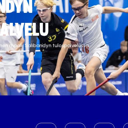
NDYN
ALVELU
inen maali. Salibandyn tulospalvelussa.