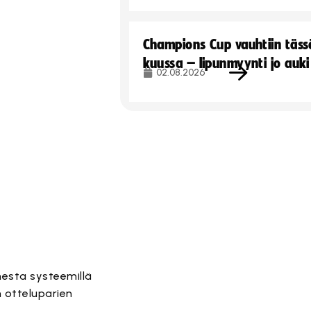
Champions Cup vauhtiin täss
kuussa – lipunmyynti jo auki
02.08.2026
mesta systeemillä
an otteluparien