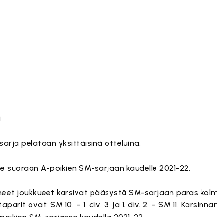
i
sarja pelataan yksittäisinä otteluina.
ee suoraan A-poikien SM-sarjaan kaudelle 2021-22.
ttuneet joukkueet karsivat pääsystä SM-sarjaan paras kol
aparit ovat: SM 10. – 1. div. 3. ja 1. div. 2. – SM 11. Karsinn
poikien SM-sarjassa kaudella 2021-22.