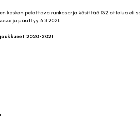
n kesken pelattava runkosarja käsittää 132 ottelua eli s
kosarja päättyy 6.3.2021.
 joukkueet 2020-2021
a