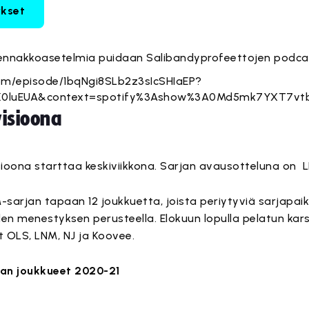
ykset
ennakkoasetelmia puidaan Salibandyprofeettojen podcas
com/episode/1bqNgi8SLb2z3sIcSHIaEP?
K0luEUA&context=spotify%3Ashow%3A0Md5mk7YXT7vt
visioona
isioona starttaa keskiviikkona. Sarjan avausotteluna on 
M-sarjan tapaan 12 joukkuetta, joista periytyviä sarjapai
en menestyksen perusteella. Elokuun lopulla pelatun kar
 OLS, LNM, NJ ja Koovee.
onan joukkueet 2020-21