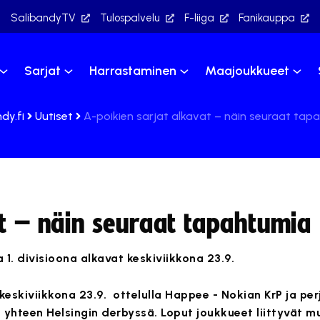
SalibandyTV
Tulospalvelu
F-liiga
Fanikauppa
Sarjat
Harrastaminen
Maajoukkueet
dy.fi
Uutiset
A-poikien sarjat alkavat – näin seuraat tap
at – näin seuraat tapahtumia
 1. divisioona alkavat keskiviikkona 23.9.
keskiviikkona 23.9. ottelulla Happee - Nokian KrP ja p
ät yhteen Helsingin derbyssä. Loput joukkueet liittyvät 