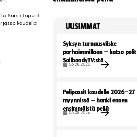
llä. Karsintaparit
sarjassa kaudella
UUSIMMAT
Syksyn turnausvilske
parhaimmillaan – katso pelit
SalibandyTV:stä
.
06.08.2026
Pelipassit kaudelle 2026–27
myynnissä – hanki ennen
ensimmäistä peliä
06.08.2026