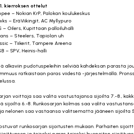
. kierroksen ottelut
ppee – Nokian KrP, Palokan koulukeskus
ks – EräViikingit, AC Myllypuro
 – Oilers, Kupittaan palloiluhalli
ians – Steelers, Tapiolan uh
ssic – Tiikerit, Tampere Areena
B – SPV, Heinis-halli
sä alkaviin pudotuspeleihin selviää kahdeksan parasta jo
muus ratkaistaan paras viidestä -järjestelmällä. Pronss
elussa.
arjan voittaja saa valita vastustajansa sijoilta 7.-8., kak
ä sijoilta 6.-8. Runkosarjan kolmas saa valita vastustan
8 ja nelonen saa vastaansa valitsematta jääneen sijoilta 5
ostuvat runkosarjan sijoitusten mukaan. Parhaiten sijoit
joittuneen ja toiseksi paras toiseksi huonoiten sijoittune