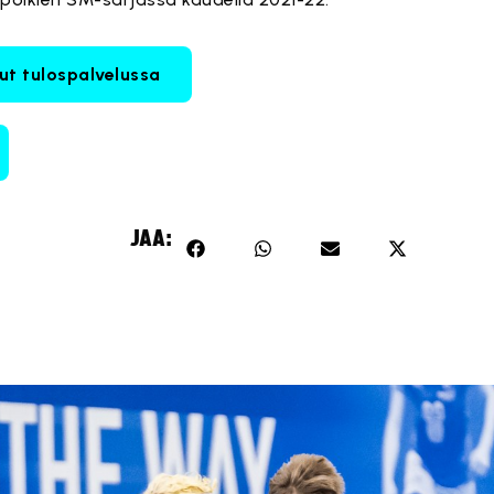
lut tulospalvelussa
JAA: