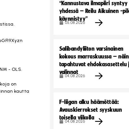
“Kannustava ilmapiiri syntyy
yhdessä – Reilu Aikuinen -pil
käynnistyy”
05.08.2026
tissa.
bGFI9Xyzn
Salibandyliiton varsinainen
kokous marraskuussa – näin
tapahtuvat ehdokasasettelu 
LNM - OLS.
valinnat
04.08.2026
kkoja on
sinnan kautta
F-liigan alku häämöttää:
Avauskierrokset syyskuun
toisella viikolla
04.08.2026