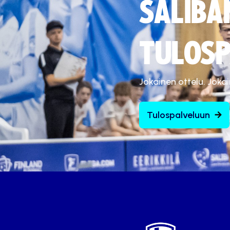
SALIBA
TULOSP
Jokainen ottelu. Joka
Tulospalveluun