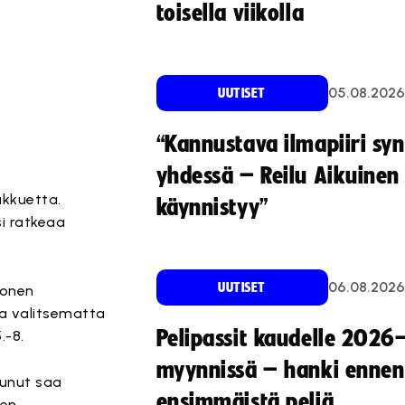
toisella viikolla
05.08.2026
UUTISET
“Kannustava ilmapiiri sy
yhdessä – Reilu Aikuinen 
ukkuetta.
käynnistyy”
i ratkeaa
06.08.2026
UUTISET
konen
sa valitsematta
Pelipassit kaudelle 2026
.-8.
myynnissä – hanki ennen
tunut saa
ensimmäistä peliä
en.