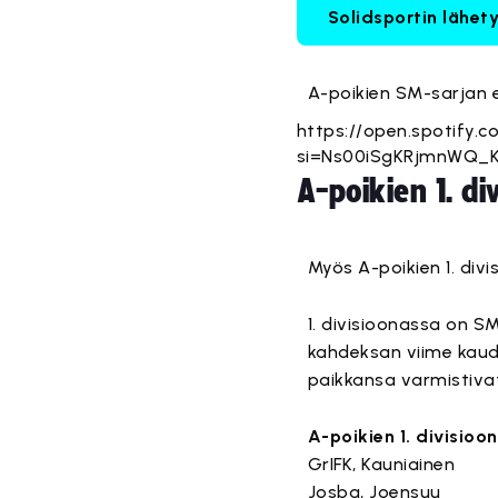
Solidsportin lähet
A-poikien SM-sarjan 
https://open.spotify.
si=Ns00iSgKRjmnWQ_
A-poikien 1. di
Myös A-poikien 1. div
1. divisioonassa on S
kahdeksan viime kaud
paikkansa varmistivat
A-poikien 1. divisio
GrIFK, Kauniainen
Josba, Joensuu