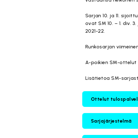
Sarjan 10. ja 11. sijo
ovat SM 10. – 1. div. 3
2021-22.
Runkosarjan viimeinen
A-poikien SM-ottelut 
Lisätietoa SM-sarjasta
Ottelut tulospalve
Sarjajärjestelmä