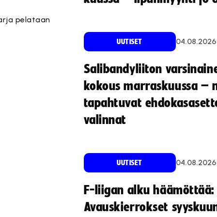
arja pelataan
04.08.2026
UUTISET
Salibandyliiton varsinain
kokous marraskuussa – 
tapahtuvat ehdokasasette
valinnat
04.08.2026
UUTISET
F-liigan alku häämöttää:
Avauskierrokset syyskuu