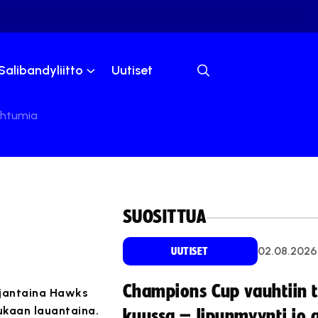
Salibandyliitto
Uutiset
ahtumia
SUOSITTUA
02.08.2026
UUTISET
Champions Cup vauhtiin 
erjantaina Hawks
mukaan lauantaina.
kuussa – lipunmyynti jo 