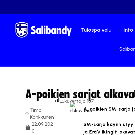
Tulospalvelu
Info
Saliban
A-poikien sarjat alkav
Lukukertoja:
187
A-poikien SM-sarja ja
Timo
Kankkunen
22.09.202
SM-sarja käynnistyy 
0
ja EräViikingit iskev