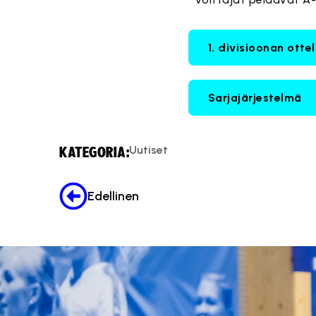
1. divisioonan otte
Sarjajärjestelmä
Uutiset
KATEGORIA:
Edellinen