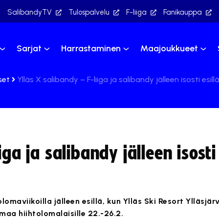
SalibandyTV
Tulospalvelu
F-liiga
Fanikauppa
Sarjat
Harrastaminen
Maajoukkueet
set
Ylläs X salibandy – F-liiga ja salibandy jälleen isosti esill
ga ja salibandy jälleen isosti 
lomaviikoilla jälleen esillä, kun Ylläs Ski Resort Ylläsjär
maa hiihtolomalaisille 22.-26.2.