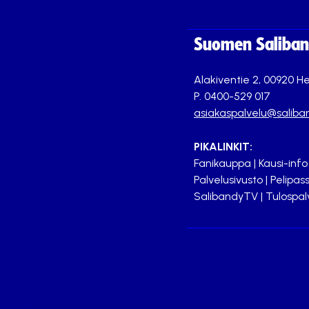
Suomen Saliband
Alakiventie 2, 00920 He
P. 0400-529 017
asiakaspalvelu@saliban
PIKALINKIT:
Fanikauppa
|
Kausi-info
Palvelusivusto
|
Pelipass
SalibandyTV
|
Tulospal