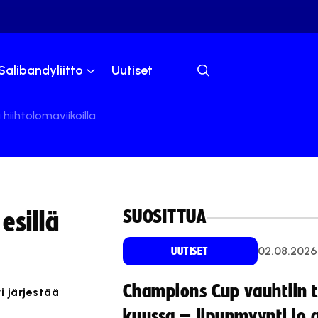
Salibandyliitto
Uutiset
ä hiihtolomaviikoilla
SUOSITTUA
esillä
02.08.2026
UUTISET
Champions Cup vauhtiin 
vi järjestää
kuussa – lipunmyynti jo 