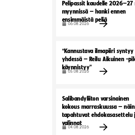
Pelipassit kaudelle 2026–27
myynnissä – hanki ennen
ensimmäistä peliä
06.08.2026
“Kannustava ilmapiiri syntyy
yhdessä – Reilu Aikuinen -pil
käynnistyy”
05.08.2026
Salibandyliiton varsinainen
kokous marraskuussa – näin
tapahtuvat ehdokasasettelu 
valinnat
04.08.2026