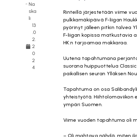
Na
ska
Rinteillä järjestetään viime v
li
pulkkamäkipäivä F-liigan Haukk
13
pyörinyt jälleen pitkin talvea 
.0
F-liigan kopissa matkustavia as
2.
HK:n tarjoamaa makkaraa.
2
0
Uutena tapahtumana perjantain
2
suorana huippuottelua Classic 
4
paikallisen seuran Ylläksen No
Tapahtuma on osa Salibandyliito
yhteistyötä. Hiihtolomaviikon
ympäri Suomen.
Viime vuoden tapahtuma oli m
– Oli mahtava nähdä, miten ilo