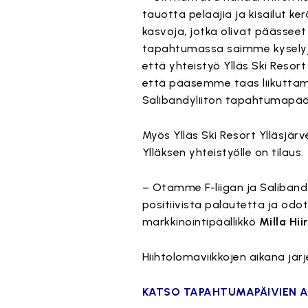
tauotta pelaajia ja kisailut ker
kasvoja, jotka olivat päässee
tapahtumassa saimme kyselyjä
että yhteistyö Ylläs Ski Resor
että pääsemme taas liikuttama
Salibandyliiton tapahtumapää
Myös Ylläs Ski Resort Ylläsjärv
Ylläksen yhteistyölle on tilaus.
– Otamme F-liigan ja Salibandy
positiivista palautetta ja od
markkinointipäällikkö
Milla Hii
Hiihtolomaviikkojen aikana jär
KATSO TAPAHTUMAPÄIVIEN A