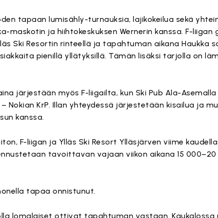
uoden tapaan lumisähly-turnauksia, lajikokeilua sekä yhtei
a-maskotin ja hiihtokeskuksen Wernerin kanssa. F-liigan 
Ylläs Ski Resortin rinteellä ja tapahtuman aikana Haukka s
iakkaita pienillä yllätyksillä. Tämän lisäksi tarjolla on 
a järjestään myös F-liigailta, kun Ski Pub Ala-Asemall
– Nokian KrP. Illan yhteydessä järjestetään kisailua ja 
usun kanssa.
n, F-liigan ja Ylläs Ski Resort Ylläsjärven viime kaudell
 ennustetaan tavoittavan vajaan viikon aikana 15 000–20
onella tapaa onnistunut.
lla lomalaiset ottivat tapahtuman vastaan. Kaukalossa ri