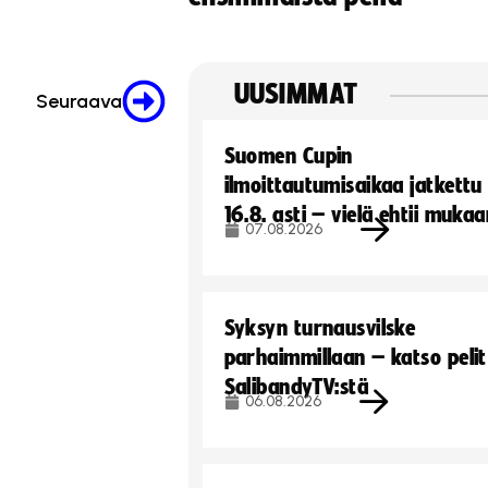
UUSIMMAT
Seuraava
Suomen Cupin
ilmoittautumisaikaa jatkettu
16.8. asti – vielä ehtii muka
07.08.2026
Syksyn turnausvilske
parhaimmillaan – katso pelit
SalibandyTV:stä
06.08.2026