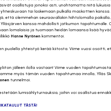
äsivät osallistujia jonoksi asti, unohtamatta niitä lukuisia 
t yhteiskuvaan tai laskemaan pulkalla maskottien kanssa.
, että olemmehan seuraavallakin hiihtolomalla paikalla
t Ylläsjärven kanssa mahdollisti jatkumon tapahtumalle. 
an lomalaisia ja tuomaan heidän lomaansa lisää hyvää f
llikkö
Hanne Nyrönen
kommentoi.
en puolella yhteistyö kerää kiitosta. Viime vuosi osoitti, 
liiton jälleen ilolla vastaan! Viime vuoden tapahtumasta 
otamme myös tämän vuoden tapahtumaa innolla, Ylläs Ski
ronen
tunnelmoi.
jestetään lumisählyturnauksia, joihin voi osallistua enna
IKATAULUT TÄSTÄ!