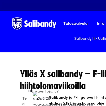
Tulospalvelu
Info
Salibandy.fi
Uuti
Ylläs X salibandy – F-lii
hiihtolomaviikoilla
Lukukertoja:
159
Salibandy ja F-liiga ovat hiihto
Te
yhdessä F-Liigan kanssa ohjel
a