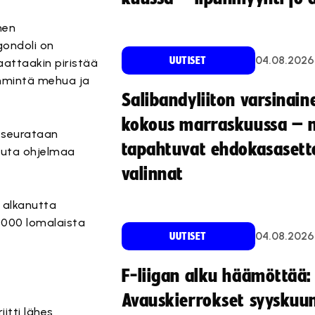
nen
gondoli on
04.08.2026
UUTISET
aattaakin piristää
lämmintä mehua ja
Salibandyliiton varsinain
kokous marraskuussa – 
a seurataan
tapahtuvat ehdokasasette
muuta ohjelmaa
valinnat
a alkanutta
 000 lomalaista
04.08.2026
UUTISET
F-liigan alku häämöttää:
Avauskierrokset syyskuu
itti lähes