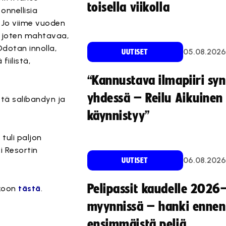
toisella viikolla
onnellisia
 Jo viime vuoden
, joten mahtavaa,
Odotan innolla,
05.08.2026
UUTISET
iilistä,
“Kannustava ilmapiiri sy
yhdessä – Reilu Aikuinen 
että salibandyn ja
käynnistyy”
tuli paljon
 Resortin
06.08.2026
UUTISET
Pelipassit kaudelle 2026
kkoon
tästä
.
myynnissä – hanki ennen
ensimmäistä peliä