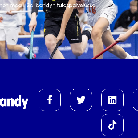
inen maali. Salibandyn tulospalvelussa.