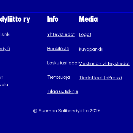
yliitto ry
Info
Media
lsinki
Yhteystiedot
Logot
dy.fi
Henkilöstö
Kuvapankki
Laskutustiedot
Viestinnän yhteystiedot
Tietosuoja
it
Tiedotteet (ePressi)
velu
Tilaa uutiskirje
© Suomen Salibandyliitto 2026