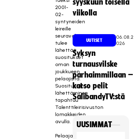
tueksi
syyskuun toisella
2001-
viikolla
02-
syntyneiden
leireille
seuravalmentajien
06.08.2
UUTISET
tulee
026
lähettää
Syksyn
suositukset
turnausvilske
oman
joukkueen
parhaimmillaan –
pelaajista.
katso pelit
Suositusten
lähettäminen
SalibandyTV:stä
tapahtuu
Talenttileirisivuston
lomakkeiden
avulla.
UUSIMMAT
Pelaajavalinnat