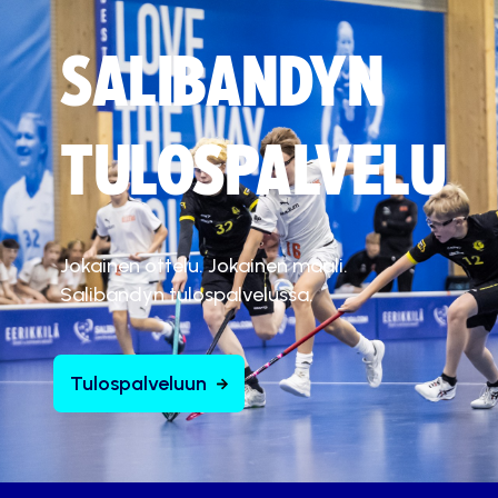
SALIBANDYN
TULOSPALVELU
Jokainen ottelu. Jokainen maali.
Salibandyn tulospalvelussa.
Tulospalveluun