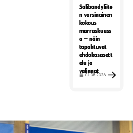
Salibandyliito
n varsinainen
kokous
marraskuuss
a – näin
tapahtuvat
ehdokasasett
elu ja
valinnat
04.08.2026