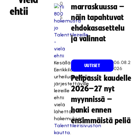
0
marraskuussa –
ehtii
1
näin tapahtuvat
5
ehdokasasettelu
ja valinnat
06.08.2
Kesällä
UUTISET
026
Eerikkilän
urheiluopistolla
Pelipassit kaudelle
järjestettäville
2026–27 nyt
leireille
ehtii
myynnissä –
vielä
hanki ennen
lähettää
hakemuksen
ensimmäistä peliä
Talenttileirisivuston
kautta
.