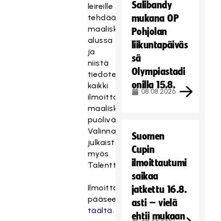
Salibandy
leireille
tehdään
mukana OP
maaliskuun
Pohjolan
alussa
liikuntapäiväs
ja
sä
niistä
Olympiastadi
tiedotetaan
onilla 15.8.
kaikki
08.08.2026
ilmoittautuneita
maaliskuun
puolivälissä.
Valinnat
Suomen
julkaistaan
Cupin
myös
ilmoittautumi
Talenttileirisivustolla.
saikaa
Ilmoittautumaan
jatkettu 16.8.
pääsee
asti – vielä
täältä
.
ehtii mukaan