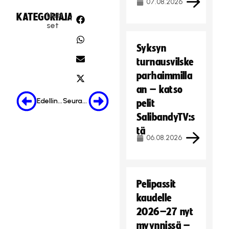
07.08.2026
Uuti
KATEGORIA:
JAA:
set
Syksyn
turnausvilske
parhaimmilla
an – katso
Edellinen
Seuraava
pelit
SalibandyTV:s
tä
06.08.2026
Pelipassit
kaudelle
2026–27 nyt
myynnissä –