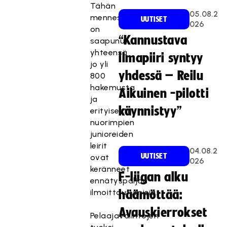
Tähän
05.08.2
mennessä
UUTISET
026
on
“Kannustava
saapunut
yhteensä
ilmapiiri syntyy
jo yli
yhdessä – Reilu
800
hakemusta
Aikuinen -pilotti
ja
käynnistyy”
erityisesti
nuorimpien
junioreiden
leirit
04.08.2
UUTISET
ovat
026
keränneet
F-liigan alku
ennätyspaljon
ilmoittautumisia.
häämöttää:
Avauskierrokset
Pelaajavalintojen