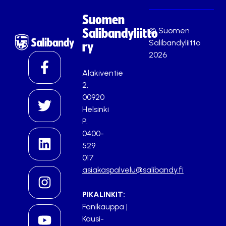
Suomen
© Suomen
Salibandyliitto
Salibandyliitto
ry
2026
Alakiventie
2,
00920
Helsinki
P.
0400-
529
017
asiakaspalvelu@salibandy.fi
PIKALINKIT:
Fanikauppa
|
Kausi-