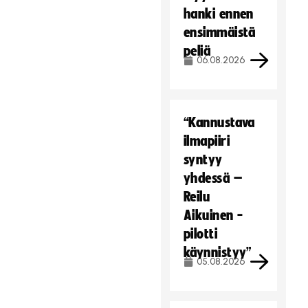
hanki ennen
ensimmäistä
peliä
06.08.2026
“Kannustava
ilmapiiri
syntyy
yhdessä –
Reilu
Aikuinen -
pilotti
käynnistyy”
05.08.2026