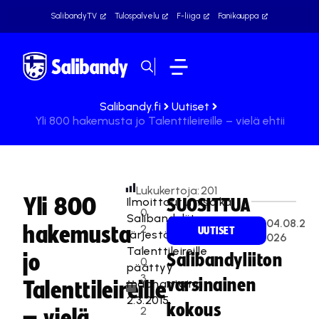
SalibandyTV
Tulospalvelu
F-liiga
Fanikauppa
Salibandy.fi
Uutiset
Yli 800 hakemusta jo Talenttileireille – vielä ehtii
Lukukertoja:
201
Yli 800
Ilmoittautumisaika
SUOSITTUA
0
Salibandyliiton
04.08.2
hakemusta
2
UUTISET
järjestämille
026
.
Talenttileireille
jo
Salibandyliiton
0
päättyy
3
varsinainen
maanantaina
Talenttileireille
.
2.3.2015.
kokous
2
– vielä