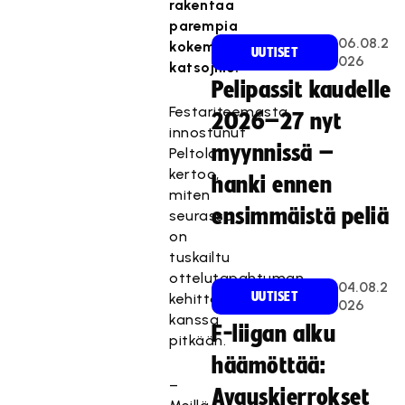
rakentaa
parempia
06.08.2
kokemuksia
UUTISET
026
katsojille.
Pelipassit kaudelle
Festariteemasta
2026–27 nyt
innostunut
myynnissä –
Peltola
kertoo,
hanki ennen
miten
ensimmäistä peliä
seurassa
on
tuskailtu
ottelutapahtuman
04.08.2
UUTISET
kehittämisen
026
kanssa
F-liigan alku
pitkään.
häämöttää:
–
Avauskierrokset