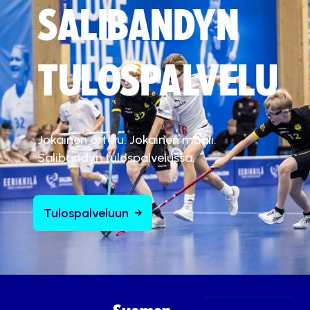
SALIBANDYN
TULOSPALVELU
Jokainen ottelu. Jokainen maali.
Salibandyn tulospalvelussa.
Tulospalveluun