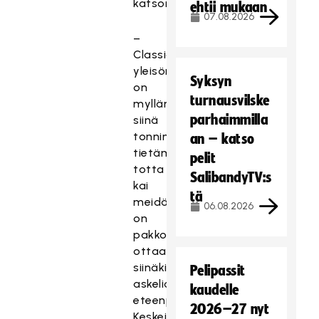
katsomoon.
ehtii mukaan
07.08.2026
–
Classicin
yleisömäärä
Syksyn
on
turnausvilske
myllännyt
parhaimmilla
siinä
tonnin
an – katso
tietämillä,
pelit
totta
SalibandyTV:s
kai
tä
meidän
06.08.2026
on
pakko
ottaa
siinäkin
Pelipassit
askelia
kaudelle
eteenpäin.
2026–27 nyt
Keskeisempää