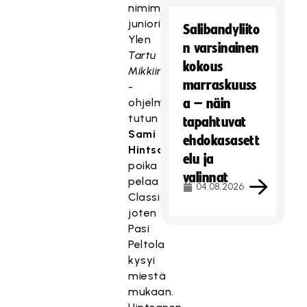
nimimiehen
juniorikatsomosta.
Salibandyliito
Ylen
n varsinainen
Tartu
kokous
Mikkiin
marraskuuss
-
ohjelmasta
a – näin
tutun
tapahtuvat
Sami
ehdokasasett
Hintsasen
elu ja
poika
valinnat
pelaa
04.08.2026
Classicissa,
joten
Pasi
Peltola
kysyi
miestä
mukaan.