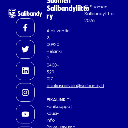
Suomen
© Suomen
Salibandyliitto
Salibandyliitto
ry
2026
Alakiventie
2,
00920
Helsinki
P.
0400-
529
017
asiakaspalvelu@salibandy.fi
PIKALINKIT:
Fanikauppa
|
Kausi-
info
Palvelusivusto