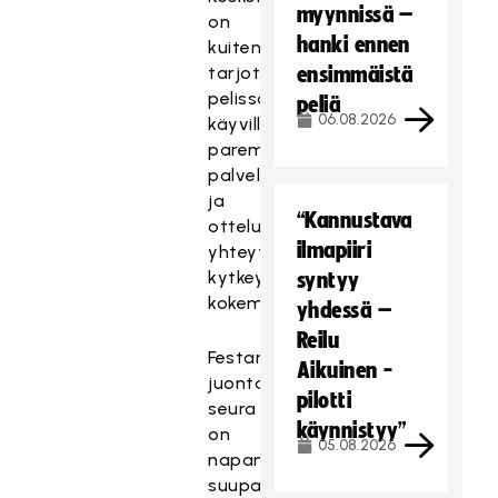
myynnissä –
on
hanki ennen
kuitenkin
tarjota
ensimmäistä
pelissä
peliä
06.08.2026
käyville
parempia
palveluita
ja
“Kannustava
ottelun
ilmapiiri
yhteyteen
kytkeytyviä
syntyy
kokemuksia.
yhdessä –
Reilu
Festareiden
Aikuinen -
juontajaksi
pilotti
seura
käynnistyy”
on
05.08.2026
napannut
suupaltin