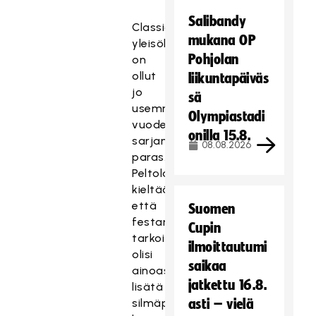
Salibandy
Classicin
mukana OP
yleisökeskiarvo
Pohjolan
on
ollut
liikuntapäiväs
jo
sä
usemman
Olympiastadi
vuoden
onilla 15.8.
sarjan
08.08.2026
paras.
Peltola
kieltää,
että
Suomen
festarien
Cupin
tarkoituksena
ilmoittautumi
olisi
saikaa
ainoastaan
jatkettu 16.8.
lisätä
silmäpareja
asti – vielä