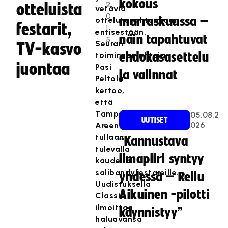
kokous
2
otteluista
vetäviä
0
marraskuussa –
ottelutapahtumiaan
festarit,
1
entisestään.
näin tapahtuvat
5
Seuran
TV-kasvo
toiminnanjohtaja
ehdokasasettelu
juontaa
Pasi
ja valinnat
Peltola
kertoo,
että
Tampere
05.08.2
UUTISET
026
Areenalle
tullaan
“Kannustava
tulevalla
ilmapiiri syntyy
kaudella
salibandyfestareille.
yhdessä – Reilu
Uudistuksella
Aikuinen -pilotti
Classic
ilmoittaa
käynnistyy”
haluavansa