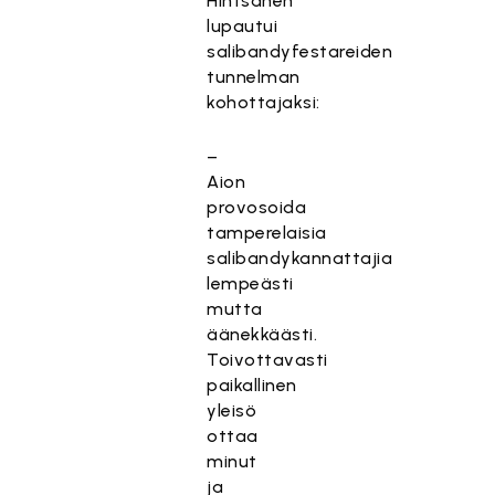
Hintsanen
lupautui
salibandyfestareiden
tunnelman
kohottajaksi:
–
Aion
provosoida
tamperelaisia
salibandykannattajia
lempeästi
mutta
äänekkäästi.
Toivottavasti
paikallinen
yleisö
ottaa
minut
ja