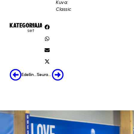
Kuva:
Classic
Uuti
KATEGORIA:
JAA:
set
Edellinen
Seuraava