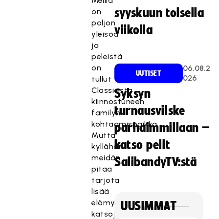
Meillä
syyskuun toisella
on
paljon
viikolla
yleisöä
ja
peleistä
on
06.08.2
UUTISET
026
tullut
Classicista
Syksyn
kiinnostuneen
turnausvilske
familyn
kohtaamispaikka.
parhaimmillaan –
Mutta
katso pelit
kyllähän
meidän
SalibandyTV:stä
pitää
tarjota
lisää
elämyksiä
UUSIMMAT
katsojille.