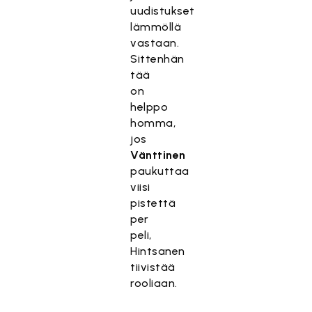
uudistukset
lämmöllä
vastaan.
Sittenhän
tää
on
helppo
homma,
jos
Vänttinen
paukuttaa
viisi
pistettä
per
peli,
Hintsanen
tiivistää
rooliaan.