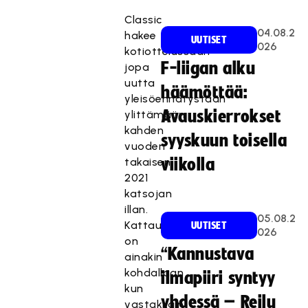
Classic
04.08.2
hakee
UUTISET
026
kotiottelussaan
F-liigan alku
jopa
uutta
häämöttää:
yleisöennätystään
Avauskierrokset
ylittämään
kahden
syyskuun toisella
vuoden
takaisen
viikolla
2021
katsojan
illan.
05.08.2
Kattaus
UUTISET
026
on
“Kannustava
ainakin
kohdallaan
ilmapiiri syntyy
kun
yhdessä – Reilu
vastakkain