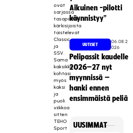
ovat
Aikuinen -pilotti
sarjassa
käynnistyy”
tasapistein
kärkisijoista
taistelevat
Classic
06.08.2
UUTISET
ja
026
SSV.
Pelipassit kaudelle
Sama
2026–27 nyt
kaksikko
kohtasi
myynnissä –
myös
hanki ennen
kaksi
ja
ensimmäistä peliä
puoli
viikkoa
sitten
TEHO
UUSIMMAT
Sport