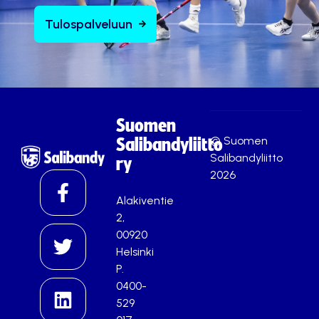
Tulospalveluun
Suomen
© Suomen
Salibandyliitto
Salibandyliitto
ry
2026
Alakiventie
2,
00920
Helsinki
P.
0400-
529