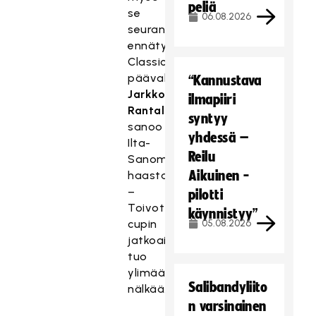
peliä
se
06.08.2026
seuran
ennätys,
Classicin
päävalmentaja
“Kannustava
Jarkko
ilmapiiri
Rantala
syntyy
sanoo
yhdessä –
Ilta-
Reilu
Sanomien
Aikuinen -
haastattelussa.
–
pilotti
Toivottavasti
käynnistyy”
cupin
05.08.2026
jatkoaikahäviö
tuo
ylimääräistä
Salibandyliito
nälkää.
n varsinainen