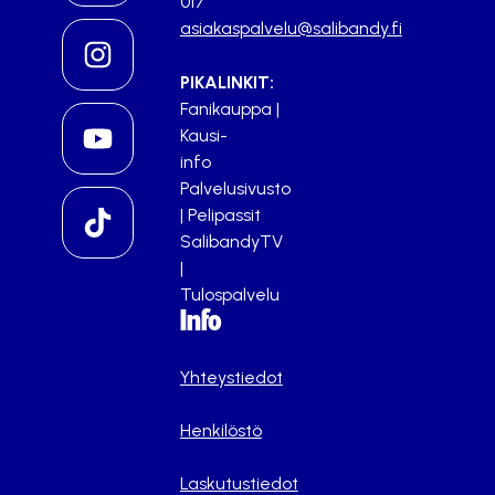
017
asiakaspalvelu@salibandy.fi
PIKALINKIT:
Fanikauppa
|
Kausi-
info
Palvelusivusto
|
Pelipassit
SalibandyTV
|
Tulospalvelu
Info
Yhteystiedot
Henkilöstö
Laskutustiedot