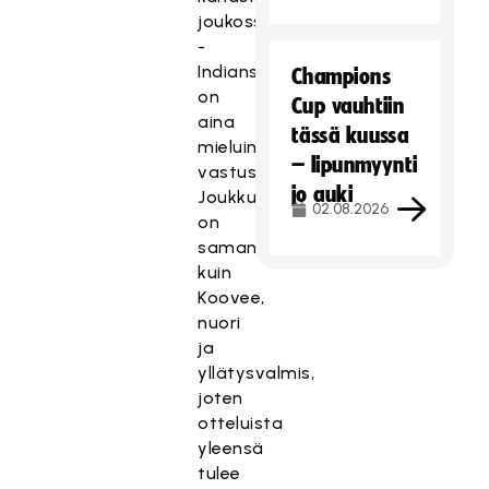
joukossa.
-
Indians
Champions
on
Cup vauhtiin
aina
tässä kuussa
mieluinen
– lipunmyynti
vastustaja.
jo auki
Joukkue
02.08.2026
on
samantyyppinen
kuin
Koovee,
nuori
ja
yllätysvalmis,
joten
otteluista
yleensä
tulee