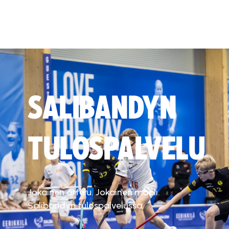
SALIBANDYN
TULOSPALVELU
Jokainen ottelu. Jokainen maali.
Salibandyn tulospalvelussa.