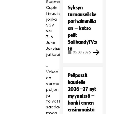
Suomen
Syksyn
Cupin
finaalissa,
turnausvilske
jonka
parhaimmilla
SSV
an – katso
vei
pelit
7-6
SalibandyTV:s
Juho
Järvisen
tä
06.08.2026
jatkoaikamaalilla.
–
Väkeä
Pelipassit
on
kaudelle
varmasti
2026–27 nyt
paljon
ja
myynnissä –
toivottavasti
hanki ennen
saadaan
ensimmäistä
myös