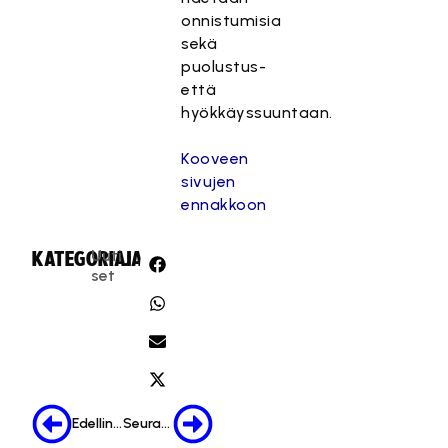
onnistumisia
sekä
puolustus-
että
hyökkäyssuuntaan.
Kooveen
sivujen
ennakkoon
Uuti
KATEGORIA:
JAA:
set
Edellinen
Seuraava