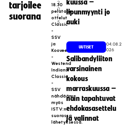
kuussa –
2
tarjoilee
18.30
0
lipunmyynti jo
pelataan
suorana
1
ottelut
auki
5
Classic
-
SSV
ja
04.08.2
UUTISET
026
Koovee
-
Salibandyliiton
Westend
varsinainen
Indians.
Classic
kokous
-
marraskuussa –
SSV
nähdään
näin tapahtuvat
myös
ehdokasasettelu
ISTV:n
suorassa
ja valinnat
lähetyksessä.