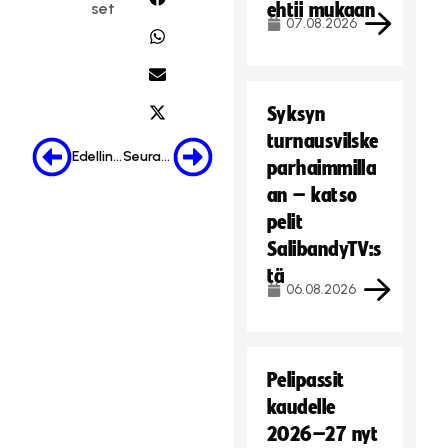
set
ehtii mukaan
07.08.2026
Syksyn
turnausvilske
Edellinen
Seuraava
parhaimmilla
an – katso
pelit
SalibandyTV:s
tä
06.08.2026
Pelipassit
kaudelle
2026–27 nyt