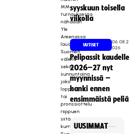
MM-
syyskuun toisella
turnauksesta
viikolla
nähdään
Yle
Areenassa
06.08.2
lauantaina
UUTISET
026
Suomen
Pelipassit kaudelle
välierä
sekä
2026–27 nyt
sunnuntaina
myynnissä –
joko
hanki ennen
loppu-
tai
ensimmäistä peliä
pronssiottelu
riippuen
siitä,
UUSIMMAT
kummassa
Suomi