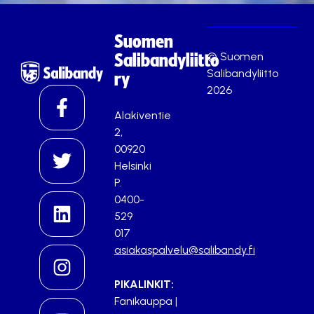
Suomen
© Suomen
Salibandyliitto
Salibandyliitto
ry
2026
Alakiventie
2,
00920
Helsinki
P.
0400-
529
017
asiakaspalvelu@salibandy.fi
PIKALINKIT:
Fanikauppa
|