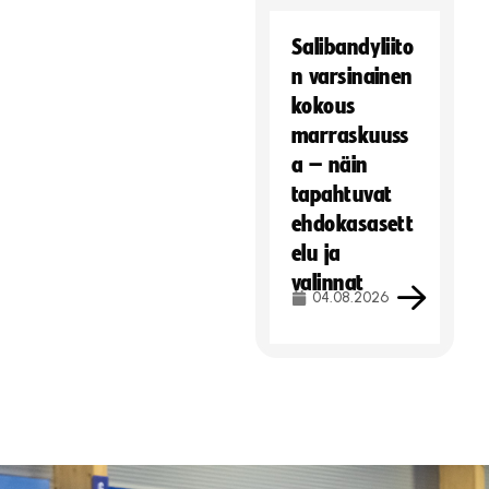
Salibandyliito
n varsinainen
kokous
marraskuuss
a – näin
tapahtuvat
ehdokasasett
elu ja
valinnat
04.08.2026