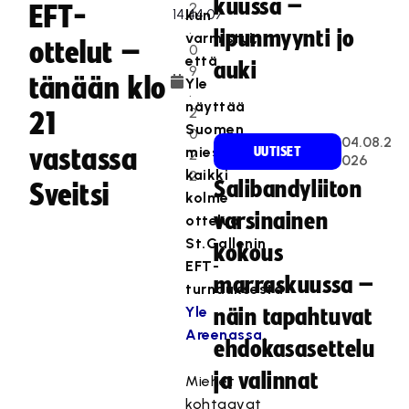
kuussa –
2
EFT-
kun
.
lipunmyynti jo
varmistui,
ottelut –
0
että
auki
9
tänään klo
Yle
.
näyttää
2
21
Suomen
0
04.08.2
vastassa
miesten
UUTISET
2
026
kaikki
2
Salibandyliiton
Sveitsi
kolme
varsinainen
ottelua
St.Gallenin
kokous
EFT-
marraskuussa –
turnauksesta
Yle
näin tapahtuvat
Areenassa
.
ehdokasasettelu
ja valinnat
Miehet
kohtaavat