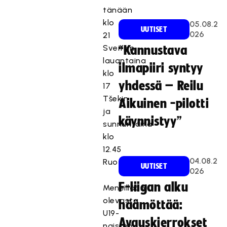
tänään
klo
05.08.2
UUTISET
026
21
Sveitsin,
“Kannustava
lauantaina
ilmapiiri syntyy
klo
yhdessä – Reilu
17
Tšekin
Aikuinen -pilotti
ja
käynnistyy”
sunnuntaina
klo
12.45
04.08.2
Ruotsin.
UUTISET
026
F-liigan alku
Meneillään
olevasta
häämöttää:
U19-
Avauskierrokset
naisten