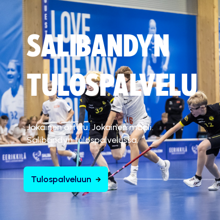
SALIBANDYN
TULOSPALVELU
Jokainen ottelu. Jokainen maali.
Salibandyn tulospalvelussa.
Tulospalveluun