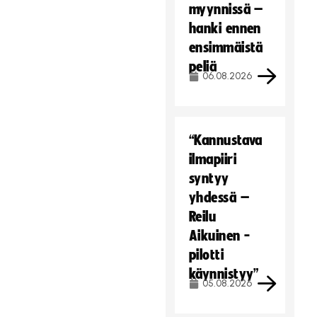
myynnissä –
hanki ennen
ensimmäistä
peliä
06.08.2026
“Kannustava
ilmapiiri
syntyy
yhdessä –
Reilu
Aikuinen -
pilotti
käynnistyy”
05.08.2026