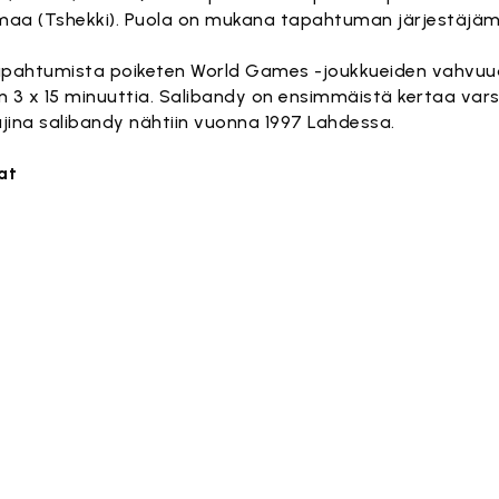
va maa (Tshekki). Puola on mukana tapahtuman järjestäjäm
tapahtumista poiketen World Games -joukkueiden vahvuu
on 3 x 15 minuuttia. Salibandy on ensimmäistä kertaa vars
ina salibandy nähtiin vuonna 1997 Lahdessa.
at