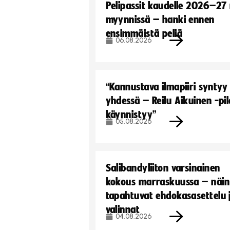
Pelipassit kaudelle 2026–27
myynnissä – hanki ennen
ensimmäistä peliä
06.08.2026
“Kannustava ilmapiiri syntyy
yhdessä – Reilu Aikuinen -pil
käynnistyy”
05.08.2026
Salibandyliiton varsinainen
kokous marraskuussa – näin
tapahtuvat ehdokasasettelu 
valinnat
04.08.2026