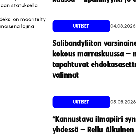
aan statuksella.
deksi on määritelty
04.08.2026
inaisena lajina
UUTISET
Salibandyliiton varsinain
kokous marraskuussa – 
tapahtuvat ehdokasasette
valinnat
05.08.2026
UUTISET
“Kannustava ilmapiiri sy
yhdessä – Reilu Aikuinen 