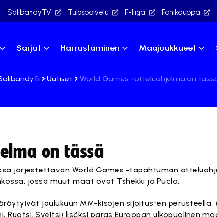
SalibandyTV
Tulospalvelu
F-liiga
Fanikauppa
Sarjat
Harrastaminen
Maajoukkueet
Salibandy.fi
Uutiset
World Games -otteluohjelma on täss
elma on tässä
ussa järjestettävän World Games -tapahtuman otteluohj
hkossa, jossa muut maat ovat Tshekki ja Puola.
räytyivät joulukuun MM-kisojen sijoitusten perusteella
i, Ruotsi, Sveitsi) lisäksi paras Euroopan ulkopuolinen ma