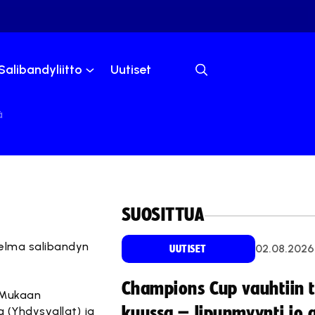
Salibandyliitto
Uutiset
ä
SUOSITTUA
elma salibandyn
02.08.2026
UUTISET
Champions Cup vauhtiin 
. Mukaan
kuussa – lipunmyynti jo 
a (Yhdysvallat) ja