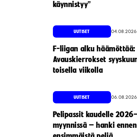
käynnistyy”
04.08.2026
UUTISET
F-liigan alku häämöttää:
Avauskierrokset syyskuu
toisella viikolla
06.08.2026
UUTISET
Pelipassit kaudelle 2026
myynnissä – hanki ennen
ensimmäistä peliä