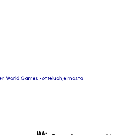
inen World Games -otteluohjelmasta.
JAA: