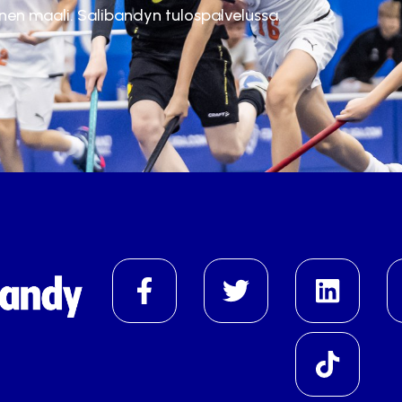
inen maali. Salibandyn tulospalvelussa.