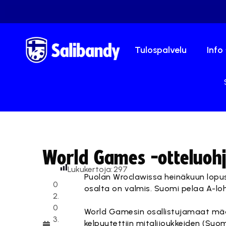
Tulospalvelu
Info
World Games -otteluohj
Lukukertoja:
297
Puolan Wroclawissa heinäkuun lop
0
osalta on valmis. Suomi pelaa A-lo
2.
0
World Gamesin osallistujamaat mää
3.
kelpuutettiin mitalijoukkeiden (Suom