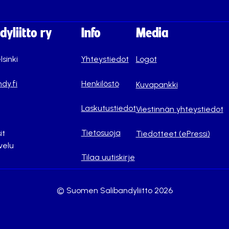
yliitto ry
Info
Media
lsinki
Yhteystiedot
Logot
dy.fi
Henkilöstö
Kuvapankki
Laskutustiedot
Viestinnän yhteystiedot
Tietosuoja
it
Tiedotteet (ePressi)
velu
Tilaa uutiskirje
© Suomen Salibandyliitto 2026