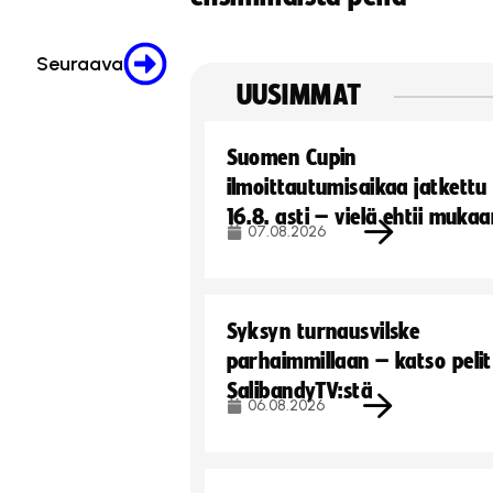
Seuraava
UUSIMMAT
Suomen Cupin
ilmoittautumisaikaa jatkettu
16.8. asti – vielä ehtii muka
07.08.2026
Syksyn turnausvilske
parhaimmillaan – katso pelit
SalibandyTV:stä
06.08.2026