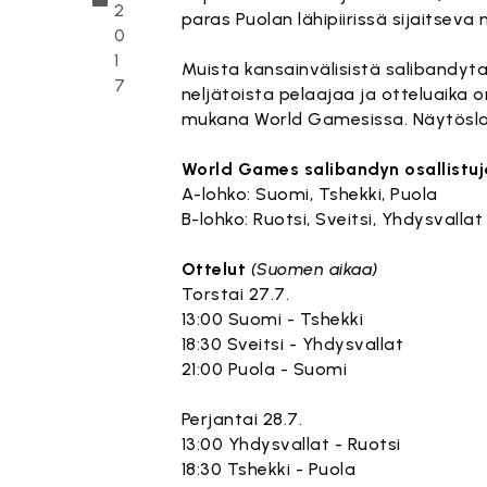
2
paras Puolan lähipiirissä sijaitse
0
1
Muista kansainvälisistä salibandy
7
neljätoista pelaajaa ja otteluaika 
mukana World Gamesissa. Näytöslaj
World Games salibandyn osallistuj
A-lohko: Suomi, Tshekki, Puola
B-lohko: Ruotsi, Sveitsi, Yhdysvallat
Ottelut
(Suomen aikaa)
Torstai 27.7.
13:00 Suomi - Tshekki
18:30 Sveitsi - Yhdysvallat
21:00 Puola - Suomi
Perjantai 28.7.
13:00 Yhdysvallat - Ruotsi
18:30 Tshekki - Puola