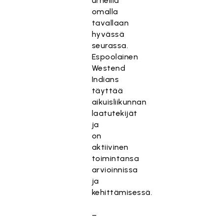
urheilla
omalla
tavallaan
hyvässä
seurassa.
Espoolainen
Westend
Indians
täyttää
aikuisliikunnan
laatutekijät
ja
on
aktiivinen
toimintansa
arvioinnissa
ja
kehittämisessä.
–