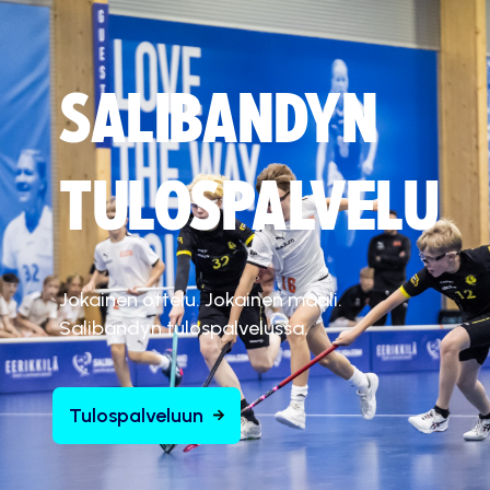
SALIBANDYN
TULOSPALVELU
Jokainen ottelu. Jokainen maali.
Salibandyn tulospalvelussa.
Tulospalveluun