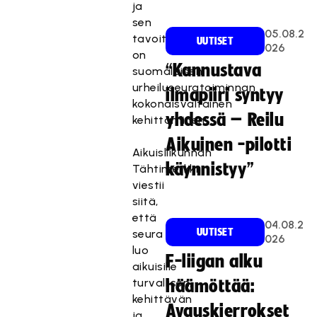
ja
sen
05.08.2
tavoitteena
UUTISET
026
on
“Kannustava
suomalaisen
urheiluseuratoiminnan
ilmapiiri syntyy
kokonaisvaltainen
yhdessä – Reilu
kehittäminen.
Aikuinen -pilotti
Aikuisliikunnan
käynnistyy”
Tähtimerkki
viestii
siitä,
että
04.08.2
UUTISET
seura
026
luo
F-liigan alku
aikuisille
turvallisen,
häämöttää:
kehittävän
Avauskierrokset
ja