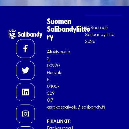
Suomen
© Suomen
Salibandyliitto
Salibandyliitto
ry
2026
Alakiventie
2,
00920
Helsinki
P.
0400-
529
017
asiakaspalvelu@salibandy.fi
PIKALINKIT:
Fanikauppa
|