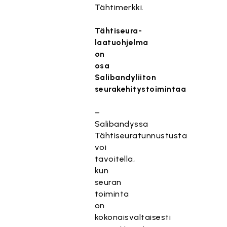
Tähtimerkki.
Tähtiseura-
laatuohjelma
on
osa
Salibandyliiton
seurakehitystoimintaa
–
Salibandyssa
Tähtiseuratunnustusta
voi
tavoitella,
kun
seuran
toiminta
on
kokonaisvaltaisesti