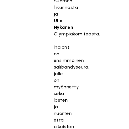
Suomen
liikunnasta
ja
Ulla
Nykänen
Olympiakomiteasta.
Indians
on
ensimmäinen
salibandyseura,
jolle
on
myönnetty
sekä
lasten
ja
nuorten
että
aikuisten