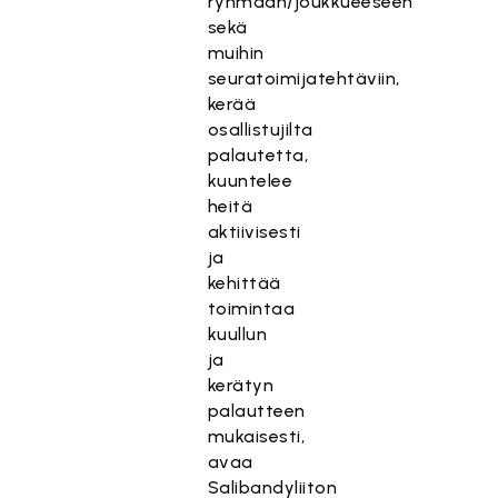
ryhmään/joukkueeseen
sekä
muihin
seuratoimijatehtäviin,
kerää
osallistujilta
palautetta,
kuuntelee
heitä
aktiivisesti
ja
kehittää
toimintaa
kuullun
ja
kerätyn
palautteen
mukaisesti,
avaa
Salibandyliiton