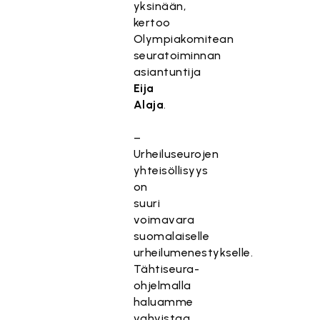
yksinään,
kertoo
Olympiakomitean
seuratoiminnan
asiantuntija
Eija
Alaja
.
–
Urheiluseurojen
yhteisöllisyys
on
suuri
voimavara
suomalaiselle
urheilumenestykselle.
Tähtiseura-
ohjelmalla
haluamme
vahvistaa