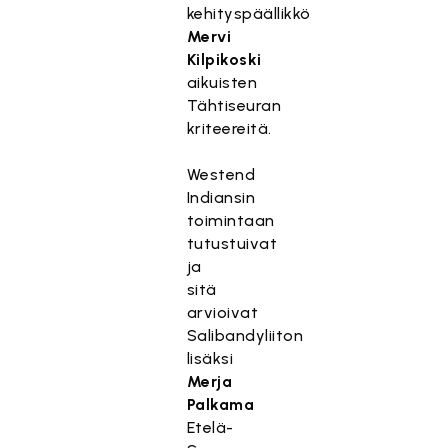
kehityspäällikkö
Mervi
Kilpikoski
aikuisten
Tähtiseuran
kriteereitä.
Westend
Indiansin
toimintaan
tutustuivat
ja
sitä
arvioivat
Salibandyliiton
lisäksi
Merja
Palkama
Etelä-