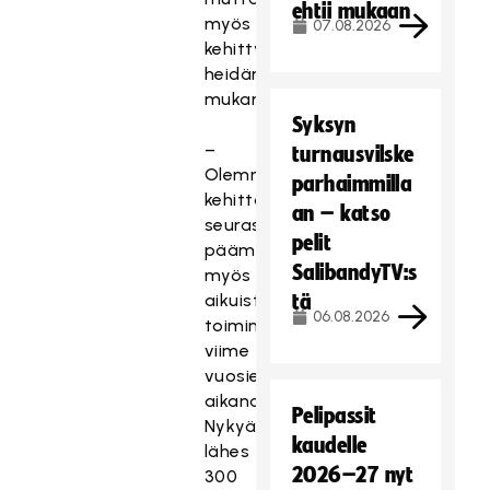
ehtii mukaan
myös
07.08.2026
kehittyy
heidän
mukanaan.
Syksyn
–
turnausvilske
Olemme
parhaimmilla
kehittäneet
an – katso
seurassamme
pelit
päämäärätietoisesti
SalibandyTV:s
myös
aikuisten
tä
06.08.2026
toimintaa
viime
vuosien
aikana.
Pelipassit
Nykyään
kaudelle
lähes
2026–27 nyt
300