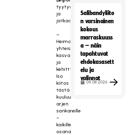
tyytyväisenä
Salibandyliito
ja
jatkaa:
n varsinainen
kokous
–
marraskuuss
Heimo-
a – näin
yhteisö
tapahtuvat
kasvaa
ehdokasasett
ja
kehittyy.
elu ja
Iso
valinnat
04.08.2026
kiitos
tästä
kuuluu
arjen
sankareille
–
kaikille
osana