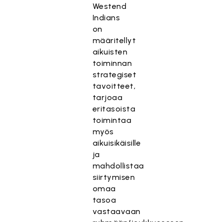
Westend
Indians
on
määritellyt
aikuisten
toiminnan
strategiset
tavoitteet,
tarjoaa
eritasoista
toimintaa
myös
aikuisikäisille
ja
mahdollistaa
siirtymisen
omaa
tasoa
vastaavaan