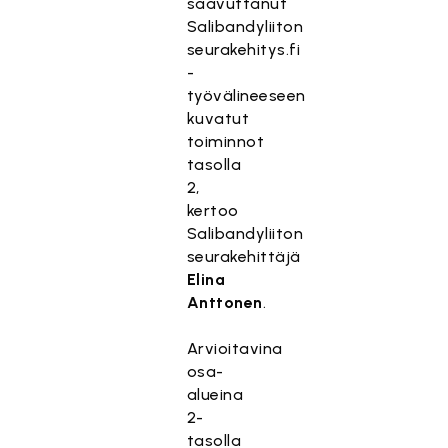
saavuttanut
Salibandyliiton
seurakehitys.fi
-
työvälineeseen
kuvatut
toiminnot
tasolla
2,
kertoo
Salibandyliiton
seurakehittäjä
Elina
Anttonen
.
Arvioitavina
osa-
alueina
2-
tasolla