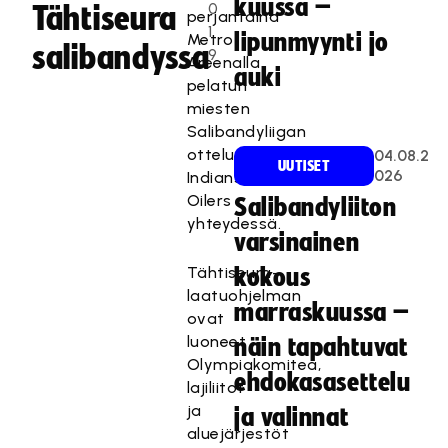
kuussa –
0
Tähtiseura
perjantaina
1
lipunmyynti jo
Metro
salibandyssa
9
Areenalla
auki
pelatun
miesten
Salibandyliigan
ottelun
04.08.2
UUTISET
026
Indians-
Oilers
Salibandyliiton
yhteydessä.
varsinainen
Tähtiseura-
kokous
laatuohjelman
marraskuussa –
ovat
luoneet
näin tapahtuvat
Olympiakomitea,
ehdokasasettelu
lajiliitot
ja
ja valinnat
aluejärjestöt