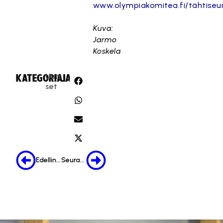
www.olympiakomitea.fi/tähtiseu
Kuva:
Jarmo
Koskela
Uuti
KATEGORIA:
JAA:
set
Edellinen
Seuraava