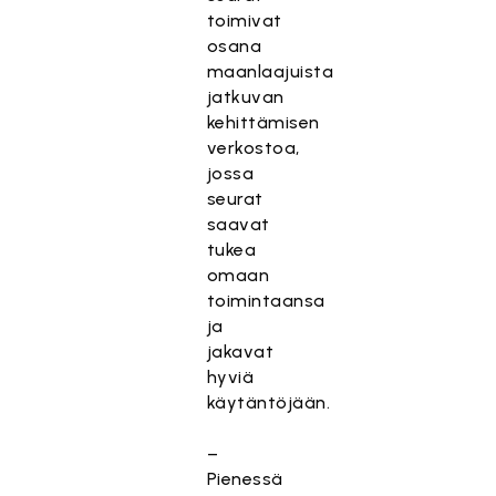
toimivat
osana
maanlaajuista
jatkuvan
kehittämisen
verkostoa,
jossa
seurat
saavat
tukea
omaan
toimintaansa
ja
jakavat
hyviä
käytäntöjään.
–
Pienessä