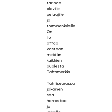
tarinaa
oleville
pelaajille
ja
toimihenkilöille.
On
ilo
ottaa
vastaan
meidän
kaikkien
puolesta
Tähtimerkki.
Tähtiseurassa
jokainen
saa
harrastaa
ja