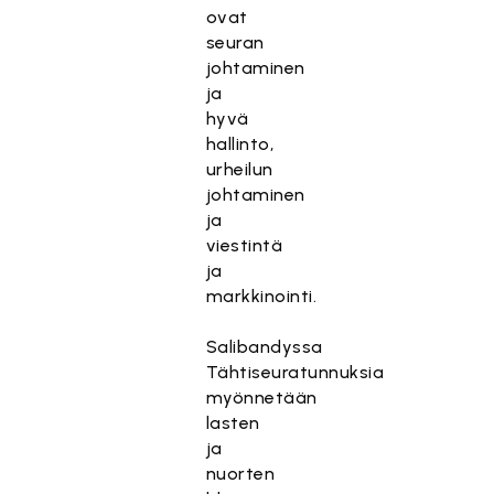
ovat
seuran
johtaminen
ja
hyvä
hallinto,
urheilun
johtaminen
ja
viestintä
ja
markkinointi.
Salibandyssa
Tähtiseuratunnuksia
myönnetään
lasten
ja
nuorten