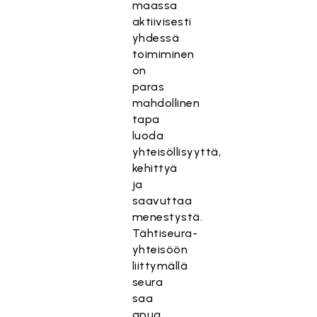
maassa
aktiivisesti
yhdessä
toimiminen
on
paras
mahdollinen
tapa
luoda
yhteisöllisyyttä,
kehittyä
ja
saavuttaa
menestystä.
Tähtiseura-
yhteisöön
liittymällä
seura
saa
apua