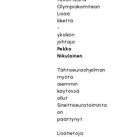
Olympiakomitean
Lisää
liikettä
-
yksikön
johtaja
Pekka
Nikulainen
.
Tähtiseuraohjelman
myötä
aiemmin
käytössä
ollut
Sinettiseuratoiminta
on
päättynyt.
Lisätietoja: