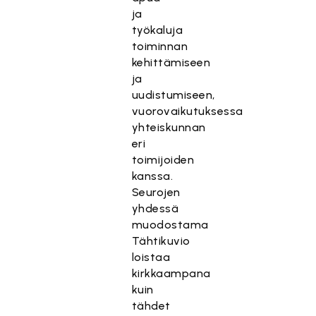
ja
työkaluja
toiminnan
kehittämiseen
ja
uudistumiseen,
vuorovaikutuksessa
yhteiskunnan
eri
toimijoiden
kanssa.
Seurojen
yhdessä
muodostama
Tähtikuvio
loistaa
kirkkaampana
kuin
tähdet