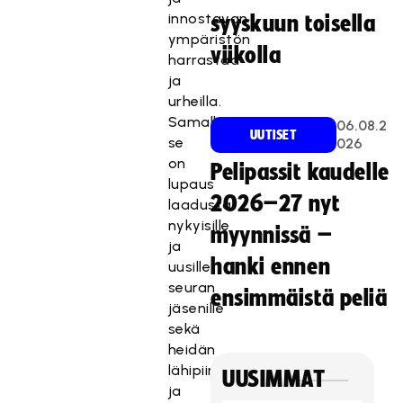
innostavan
syyskuun toisella
ympäristön
viikolla
harrastaa
ja
urheilla.
Samalla
06.08.2
UUTISET
se
026
on
Pelipassit kaudelle
lupaus
2026–27 nyt
laadusta
nykyisille
myynnissä –
ja
hanki ennen
uusille
seuran
ensimmäistä peliä
jäsenille
sekä
heidän
lähipiirilleen
UUSIMMAT
ja