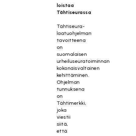
loistaa
Tähtiseurassa
Tähtiseura-
laatuohjelman
tavoitteena
on
suomalaisen
urheiluseuratoiminnan
kokonaisvaltainen
kehittäminen.
Ohjelman
tunnuksena
on
Tähtimerkki,
joka
viestii
siitä,
että