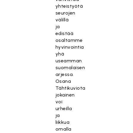
yhteistyötä
seurojen
välillä
ja
edistää
osaltamme
hyvinvointia
yhä
useamman
suomalaisen
arjessa.
Osana
Tähtikuviota
jokainen
voi
urheilla
ja
liikkua
omalla