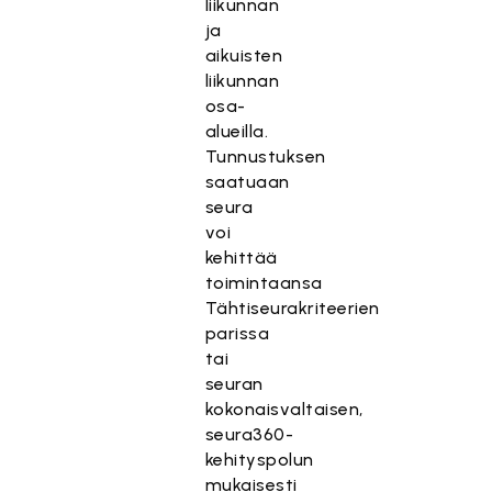
liikunnan
ja
aikuisten
liikunnan
osa-
alueilla.
Tunnustuksen
saatuaan
seura
voi
kehittää
toimintaansa
Tähtiseurakriteerien
parissa
tai
seuran
kokonaisvaltaisen,
seura360-
kehityspolun
mukaisesti