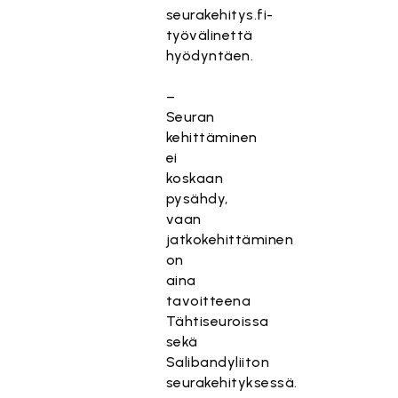
seurakehitys.fi-
työvälinettä
hyödyntäen.
–
Seuran
kehittäminen
ei
koskaan
pysähdy,
vaan
jatkokehittäminen
on
aina
tavoitteena
Tähtiseuroissa
sekä
Salibandyliiton
seurakehityksessä.