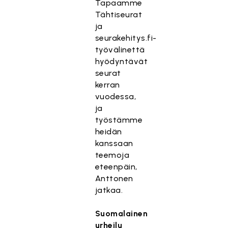
Tapaamme
Tähtiseurat
ja
seurakehitys.fi-
työvälinettä
hyödyntävät
seurat
kerran
vuodessa,
ja
työstämme
heidän
kanssaan
teemoja
eteenpäin,
Anttonen
jatkaa.
Suomalainen
urheilu