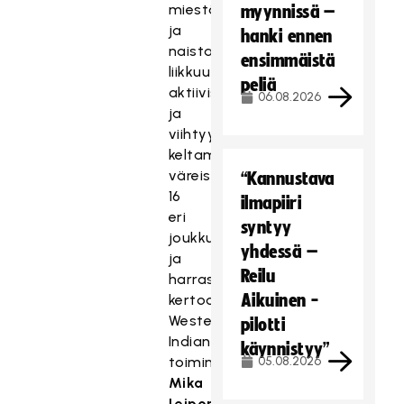
miestä
myynnissä –
ja
hanki ennen
naista
ensimmäistä
liikkuu
peliä
aktiivisesti
06.08.2026
ja
viihtyy
keltamustissa
väreissä
“Kannustava
16
ilmapiiri
eri
syntyy
joukkueessa
yhdessä –
ja
Reilu
harrasteryhmässä,
Aikuinen -
kertoo
Westend
pilotti
Indiansin
käynnistyy”
toiminnanjohtaja
05.08.2026
Mika
Leiponen