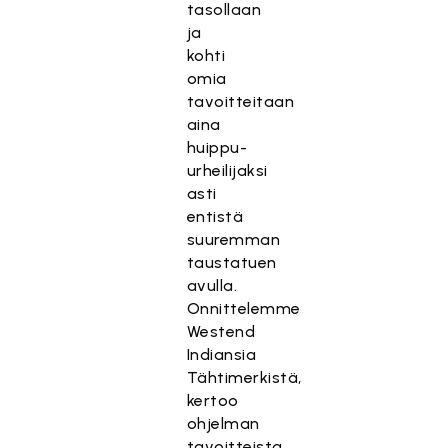
tasollaan
ja
kohti
omia
tavoitteitaan
aina
huippu-
urheilijaksi
asti
entistä
suuremman
taustatuen
avulla.
Onnittelemme
Westend
Indiansia
Tähtimerkistä,
kertoo
ohjelman
tavoitteista