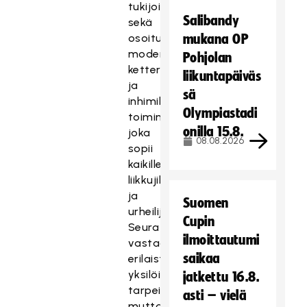
tukijoille
Salibandy
sekä
osoitus
mukana OP
modernista,
Pohjolan
ketterästä
liikuntapäiväs
ja
sä
inhimillisestä
Olympiastadi
toimintatavasta,
onilla 15.8.
joka
08.08.2026
sopii
kaikille
liikkujille
ja
Suomen
urheilijoille.
Cupin
Seura
ilmoittautumi
vastaa
saikaa
erilaisten
yksilöiden
jatkettu 16.8.
tarpeisiin,
asti – vielä
mutta