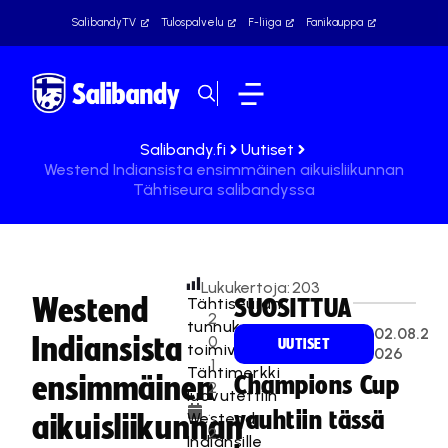
SalibandyTV
Tulospalvelu
F-liiga
Fanikauppa
Salibandy.fi
Uutiset
Westend Indiansista ensimmäinen aikuisliikunnan
Tähtiseura salibandyssa
Lukukertoja:
203
Westend
Tähtiseuran
SUOSITTUA
2
tunnuksena
02.08.2
Indiansista
0
UUTISET
toimiva
026
.1
Tähtimerkki
ensimmäinen
Champions Cup
2
luovutettiin
.
vauhtiin tässä
Westend
aikuisliikunnan
2
Indiansille