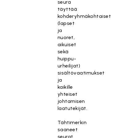
seura
täyttää
kohderyhmäkohtaiset
(lapset
ja
nuoret,
aikuiset
sekä
huippu-
urheilijat)
sisältövaatimukset
ja
kaikille
yhteiset
johtamisen
laatutekijät.
Tähtimerkin
saaneet
seurat