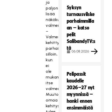
ja
Syksyn
paljon
lisää
turnausvilske
näkökulmia
parhaimmilla
valmentamiseen.
an – katso
–
pelit
Valmentaja
SalibandyTV:s
kehittyy
tä
parhaiten
06.08.2026
silloin,
kun
ei
ole
Pelipassit
mukana
kaudelle
itse
2026–27 nyt
valmentamisessa.
myynnissä –
Muutoin
omaa
hanki ennen
kehitystä
ensimmäistä
tulee