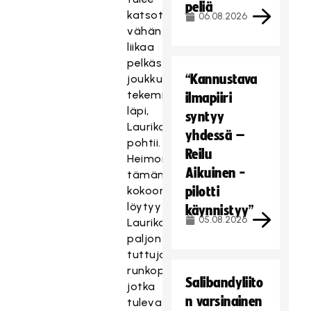
peliä
katsottua
06.08.2026
vähän
liikaa
pelkästään
“Kannustava
joukkueen
tekemisen
ilmapiiri
läpi,
syntyy
Laurikainen
yhdessä –
pohtii.
Reilu
Heimon
Aikuinen -
tämänhetkisestä
kokoonpanosta
pilotti
löytyy
käynnistyy”
05.08.2026
Laurikaiselle
paljon
tuttuja
runkopelaajia,
Salibandyliito
jotka
n varsinainen
tulevat