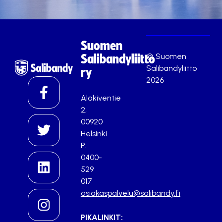
Suomen
© Suomen
Salibandyliitto
Salibandyliitto
ry
2026
Alakiventie
2,
00920
Helsinki
P.
0400-
529
017
asiakaspalvelu@salibandy.fi
PIKALINKIT: