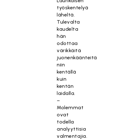
Laurikaisen
työskentelyä
läheltä.
Tulevalta
kaudelta
hän
odottaa
värikkäitä
juonenkäänteitä
niin
kentällä
kuin
kentän
laidalla.
–
Molemmat
ovat
todella
analyyttisia
valmentajia.