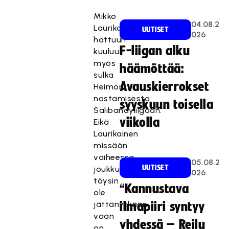
Mikko
04.08.2
Laurikaisen
UUTISET
026
hattuun
F-liigan alku
kuuluu
myös
häämöttää:
sulka
Avauskierrokset
Heimon
nostamisesta
syyskuun toisella
Salibandyliigaan.
viikolla
Eikä
Laurikainen
missään
vaiheessa
05.08.2
UUTISET
joukkuetta
026
täysin
“Kannustava
ole
jättänytkään,
ilmapiiri syntyy
vaan
yhdessä – Reilu
on