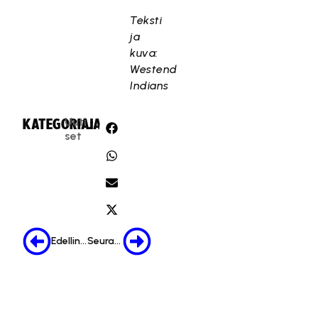
Teksti
ja
kuva:
Westend
Indians
Uuti
KATEGORIA:
JAA:
set
Edellinen
Seuraava