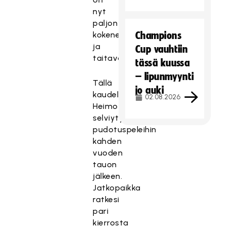
nyt
paljon
kokeneempi
Champions
ja
Cup vauhtiin
taitavampi.
tässä kuussa
– lipunmyynti
Tällä
jo auki
kaudella
02.08.2026
Heimo
selviytyi
pudotuspeleihin
kahden
vuoden
tauon
jälkeen.
Jatkopaikka
ratkesi
pari
kierrosta