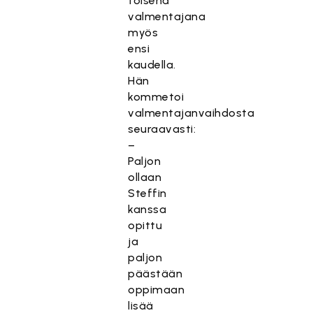
toisena
valmentajana
myös
ensi
kaudella.
Hän
kommetoi
valmentajanvaihdosta
seuraavasti:
–
Paljon
ollaan
Steffin
kanssa
opittu
ja
paljon
päästään
oppimaan
lisää