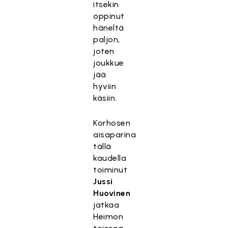
itsekin
oppinut
häneltä
paljon,
joten
joukkue
jää
hyviin
käsiin.
Korhosen
aisaparina
tällä
kaudella
toiminut
Jussi
Huovinen
jatkaa
Heimon