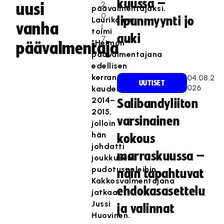
kuussa –
2
uusi
päävalmentajaksi.
0
lipunmyynti jo
Laurikainen
vanha
1
toimi
auki
7
"Heimon"
päävalmentaja
päävalmentajana
edellisen
kerran
04.08.2
UUTISET
026
kaudella
2014–
Salibandyliiton
2015,
varsinainen
jolloin
hän
kokous
johdatti
marraskuussa –
joukkueen
pudotuspeleihin.
näin tapahtuvat
Kakkosvalmentajana
ehdokasasettelu
jatkaa
Jussi
ja valinnat
Huovinen.