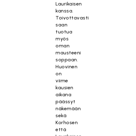
Laurikaisen
kanssa.
Toivottavasti
saan
tuotua
myös
oman
mausteeni
soppaan.
Huovinen
on
viime
kausien
aikana
päässyt
näkemään
sekä
Korhosen
että