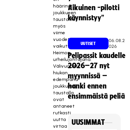
häärinyt
Aikuinen -pilotti
joukkueen
käynnistyy”
taustoilla
myös
viime
vuodet
06.08.2
UUTISET
vaikuttaessaan
026
Heimon
Pelipassit kaudelle
urheilujohtajana.
2026–27 nyt
Välivuodet
hiukan
myynnissä –
edempänä
hanki ennen
joukkueen
taustalla
ensimmäistä peliä
ovat
antaneet
rutkasti
uutta
UUSIMMAT
virtaa