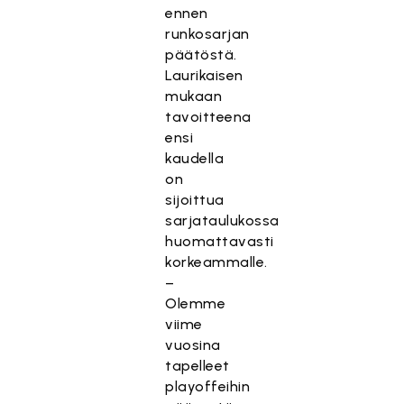
ennen
runkosarjan
päätöstä.
Laurikaisen
mukaan
tavoitteena
ensi
kaudella
on
sijoittua
sarjataulukossa
huomattavasti
korkeammalle.
–
Olemme
viime
vuosina
tapelleet
playoffeihin