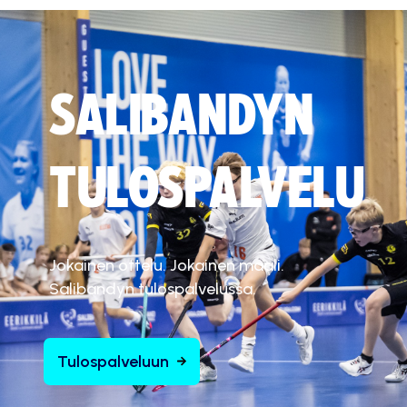
SALIBANDYN
TULOSPALVELU
Jokainen ottelu. Jokainen maali.
Salibandyn tulospalvelussa.
Tulospalveluun