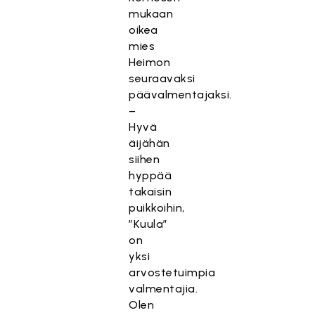
mukaan
oikea
mies
Heimon
seuraavaksi
päävalmentajaksi.
–
Hyvä
äijähän
siihen
hyppää
takaisin
puikkoihin,
”Kuula”
on
yksi
arvostetuimpia
valmentajia.
Olen