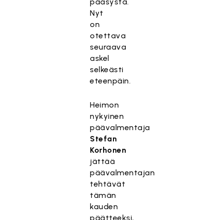
pääsystä.
Nyt
on
otettava
seuraava
askel
selkeästi
eteenpäin.
Heimon
nykyinen
päävalmentaja
Stefan
Korhonen
jättää
päävalmentajan
tehtävät
tämän
kauden
päätteeksi,