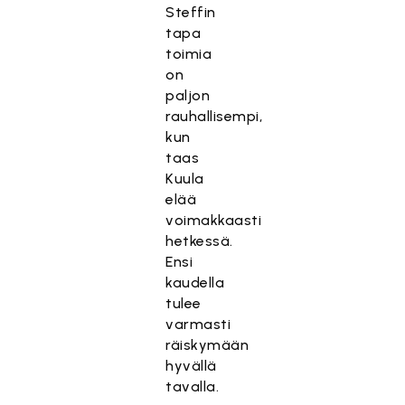
Steffin
tapa
toimia
on
paljon
rauhallisempi,
kun
taas
Kuula
elää
voimakkaasti
hetkessä.
Ensi
kaudella
tulee
varmasti
räiskymään
hyvällä
tavalla.