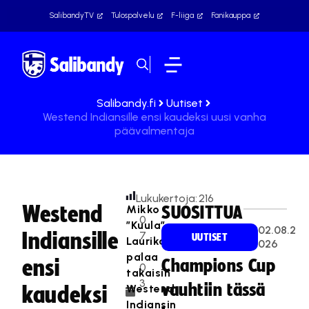
SalibandyTV
Tulospalvelu
F-liiga
Fanikauppa
Salibandy.fi
Uutiset
Westend Indiansille ensi kaudeksi uusi vanha
päävalmentaja
Lukukertoja:
216
Westend
Mikko
SUOSITTUA
0
”Kuula”
02.08.2
Indiansille
7
UUTISET
Laurikainen
026
.
palaa
ensi
Champions Cup
0
takaisin
3
vauhtiin tässä
Westend
kaudeksi
.
Indiansin