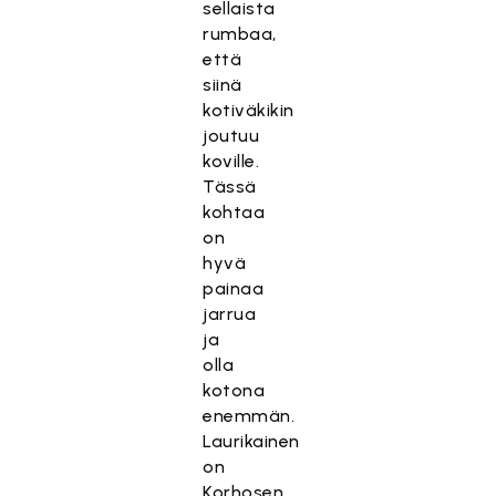
sellaista
rumbaa,
että
siinä
kotiväkikin
joutuu
koville.
Tässä
kohtaa
on
hyvä
painaa
jarrua
ja
olla
kotona
enemmän.
Laurikainen
on
Korhosen