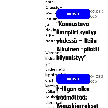
näin
Classic–
05.08.2
Westend
UUTISET
026
Indians
“Kannustava
ja
Nokian
ilmapiiri syntyy
KrP–
yhdessä – Reilu
Happee.
Aikuinen -pilotti
Westend
käynnistyy”
Indians
ylsi
viidennellä
liigakaudellaan
04.08.2
UUTISET
ensi
026
kertaa
F-liigan alku
välieriin.
häämöttää:
Joukkueen
aiemmat
Avauskierrokset