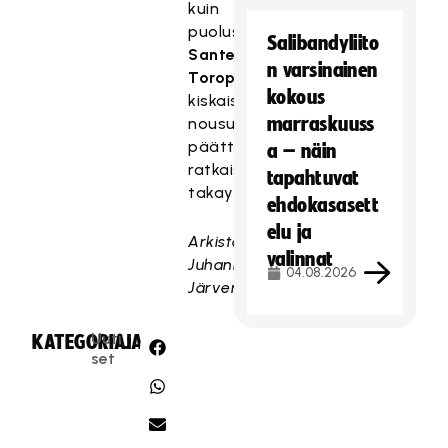
kuin
puolustaja
Salibandyliito
Santeri
n varsinainen
Toropainen
kokous
kiskaisi
marraskuuss
nousunsa
päätteeksi
a – näin
ratkaisun
tapahtuvat
takayläkulmaan.
ehdokasasett
elu ja
Arkistokuva:
valinnat
Juhani
04.08.2026
Järvenpää
Uuti
KATEGORIA:
JAA:
set