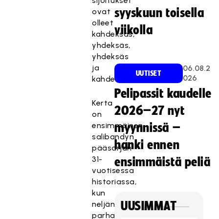
sijoitukset
syyskuun toisella
ovat
olleet
viikolla
kahdeksas,
yhdeksäs,
yhdeksäs
ja
06.08.2
UUTISET
026
kahdeksas.
Pelipassit kaudelle
Kerta
2026–27 nyt
on
ensimmäinen
myynnissä –
salibandyn
hanki ennen
pääsarjan
31-
ensimmäistä peliä
vuotisessa
historiassa,
kun
neljän
UUSIMMAT
parhaan