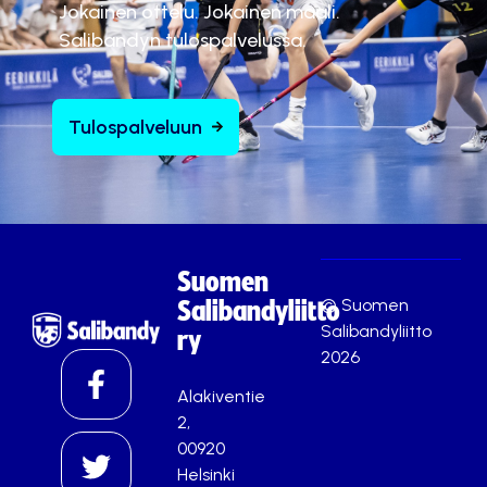
Jokainen ottelu. Jokainen maali.
Salibandyn tulospalvelussa.
Tulospalveluun
Suomen
© Suomen
Salibandyliitto
Salibandyliitto
ry
2026
Alakiventie
2,
00920
Helsinki