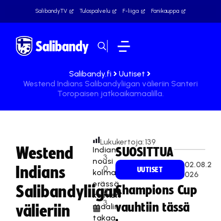
SalibandyTV
Tulospalvelu
F-liiga
Fanikauppa
Salibandy.fi
Uutiset
Westend Indians Salibandyliigan välieriin Santeri
Toropaisen jatkoaikamaalilla.
Lukukertoja:
139
Westend
Indians
SUOSITTUA
3
nousi
02.08.2
Indians
0
UUTISET
kolmannessa
026
.
erässä
Salibandyliigan
Champions Cup
0
kolmen
3
vauhtiin tässä
maalin
välieriin
.
takaa