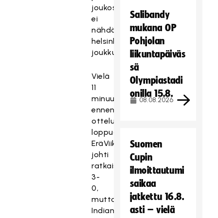
joukossa
Salibandy
ei
mukana OP
nähdä
Pohjolan
helsinkiläistä
joukkuetta.
liikuntapäiväs
sä
Vielä
Olympiastadi
11
onilla 15.8.
minuuttia
08.08.2026
ennen
ottelun
loppua
EräViikingit
Suomen
johti
Cupin
ratkaisuottelua
ilmoittautumi
3-
saikaa
0,
jatkettu 16.8.
mutta
asti – vielä
Indians