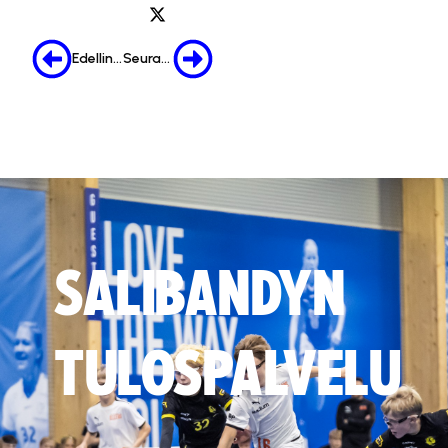
Edellinen
Seuraava
SALIBANDYN
TULOSPALVELU