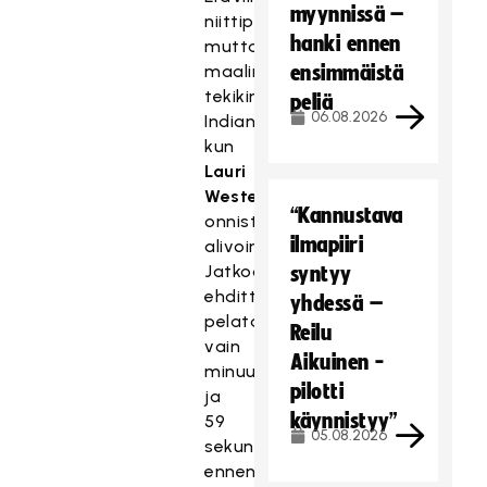
myynnissä –
niittipaikkaa,
hanki ennen
mutta
maalin
ensimmäistä
tekikin
peliä
06.08.2026
Indians,
kun
Lauri
Westerholm
“Kannustava
onnistui
ilmapiiri
alivoimalla.
Jatkoaikaa
syntyy
ehdittiin
yhdessä –
pelata
Reilu
vain
Aikuinen -
minuutti
pilotti
ja
käynnistyy”
59
05.08.2026
sekuntia
ennen