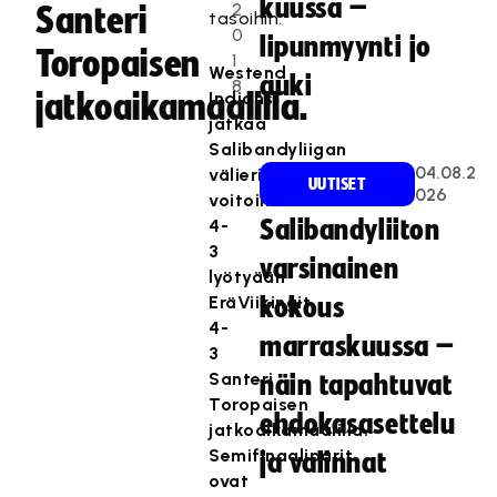
kuussa –
2
Santeri
tasoihin.
0
lipunmyynti jo
Toropaisen
1
Westend
auki
8
jatkoaikamaalilla.
Indians
jatkaa
Salibandyliigan
04.08.2
välieriin
UUTISET
026
voitoin
4-
Salibandyliiton
3
varsinainen
lyötyään
EräViikingit
kokous
4-
marraskuussa –
3
Santeri
näin tapahtuvat
Toropaisen
ehdokasasettelu
jatkoaikamaalilla.
Semifinaaliparit
ja valinnat
ovat