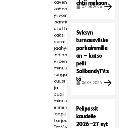
kavensi
ehtii mukaan
07.08.2026
kahdella
ylivoimamaalilla
isäntien
otettua
Syksyn
kaksi
turnausvilske
perättäistä
parhaimmilla
jäähyä.
Indiansin
an – katso
viiden
pelit
minuutin
SalibandyTV:s
rangaistus
tä
kuusi
06.08.2026
ja
puoli
minuuttia
ennen
Pelipassit
loppua
kaudelle
tarjosi
2026–27 nyt
EräViikingeille