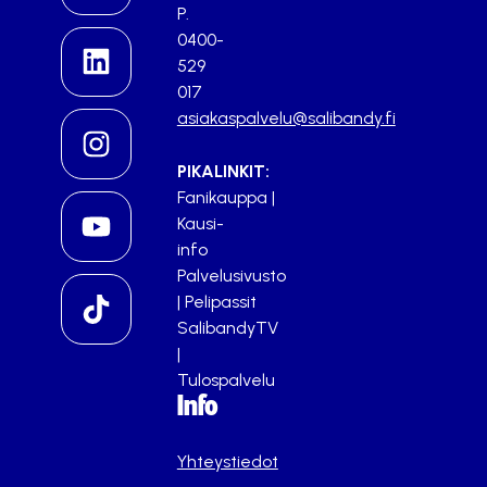
P.
0400-
529
017
asiakaspalvelu@salibandy.fi
PIKALINKIT:
Fanikauppa
|
Kausi-
info
Palvelusivusto
|
Pelipassit
SalibandyTV
|
Tulospalvelu
Info
Yhteystiedot