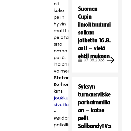
oli
Suomen
koko
Cupin
pelin
hyvin
ilmoittautumi
malttia
saikaa
pelata
jatkettu 16.8.
sitä
asti – vielä
omaa
ehtii mukaan
peliä,
07.08.2026
Indiansin
valmentaja
Stefan
Korhonen
Syksyn
kiitti
turnausvilske
joukkueensa
parhaimmilla
sivuilla
.
an – katso
-
pelit
Meidän
pallollinen
SalibandyTV:s