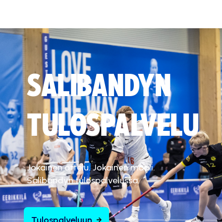
SALIBANDYN
TULOSPALVELU
Jokainen ottelu. Jokainen maali.
Salibandyn tulospalvelussa.
Tulospalveluun