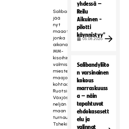
yhdessä –
Reilu
Salibandyliiga
jää
Aikuinen -
nyt
pilotti
maaottelutauolle,
käynnistyy”
jonka
05.08.2026
aikana
MM-
kisoihin
valmistautuva
Salibandyliito
miesten
n varsinainen
maajoukkue
kokous
kohtaa
marraskuuss
Ruotsin
a – näin
Växjössä
tapahtuvat
neljän
maan
ehdokasasett
turnauksessa
elu ja
Tshekin,
valinnat