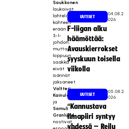
Saukkonen
laukoivat
04.08.2
lahtelaisille
UUTISET
026
kahteen
F-liigan alku
erään
3-1-
häämöttää:
johdon,
Avauskierrokset
mutta
loppuun
syyskuun toisella
saakka
viikolla
eivät
isännät
jaksaneet.
Valtteri
05.08.2
UUTISET
Kainulainen
026
ja
“Kannustava
Samuli
Granlund
ilmapiiri syntyy
nostivat
yhdessä – Reilu
espoolaiset