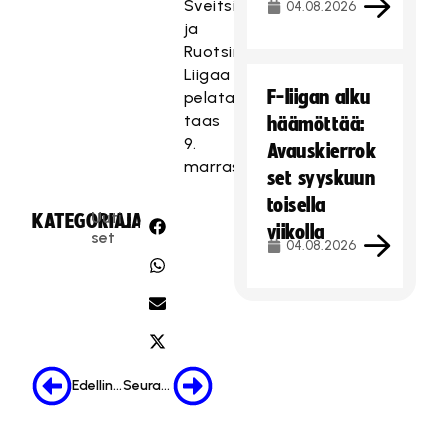
Sveitsin
04.08.2026
ja
Ruotsin.
Liigaa
F-liigan alku
pelataan
taas
häämöttää:
9.
Avauskierrok
marraskuuta.
set syyskuun
toisella
Uuti
KATEGORIA:
JAA:
viikolla
set
04.08.2026
Edellinen
Seuraava