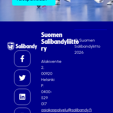
Suomen
© Suomen
Salibandyliitto
Salibandyliitto
ry
2026
Alakiventie
2,
00920
Helsinki
P.
0400-
529
017
asiakaspalvelu@salibandy.fi