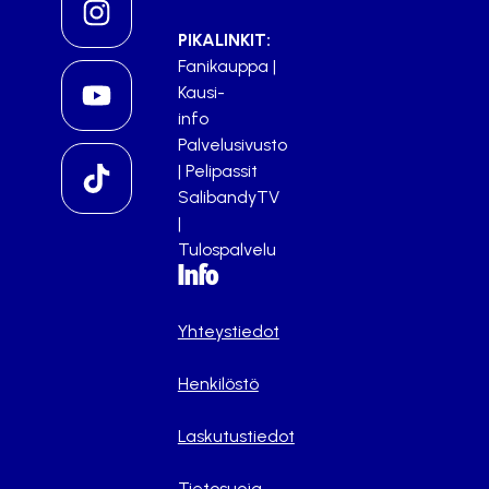
PIKALINKIT:
Fanikauppa
|
Kausi-
info
Palvelusivusto
|
Pelipassit
SalibandyTV
|
Tulospalvelu
Info
Yhteystiedot
Henkilöstö
Laskutustiedot
Tietosuoja