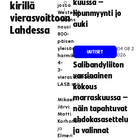
kuussa –
0
kirillä
jossa
1
lipunmyynti jo
Westend
vierasvoittoon
6
Indians
auki
nousi
Lahdessa
800-
päisen
yleisön
04.08.2
UUTISET
026
harmiksi
4-
Salibandyliiton
3-
varsinainen
vierasvoittoon
LASB:sta.
kokous
marraskuussa –
Mikael
Järvi
,
näin tapahtuvat
Matti
ehdokasasettelu
Korhonen
ja
ja valinnat
Elmeri