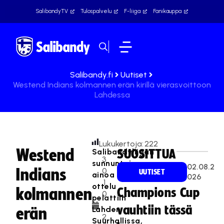
SalibandyTV
Tulospalvelu
F-liiga
Fanikauppa
Salibandy.fi
Uutiset
Westend Indians kolmannen erän kirillä vierasvoittoon
Lahdessa
Lukukertoja:
222
Westend
Salibandyliigan
SUOSITTUA
3
sunnuntain
02.08.2
Indians
0
UUTISET
ainoa
026
.1
ottelu
kolmannen
Champions Cup
0
pelattiin
.
vauhtiin tässä
Lahden
erän
2
Suurhallissa,