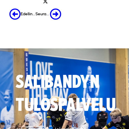
Edellinen
Seuraava
SALIBANDYN
TULOSPALVELU