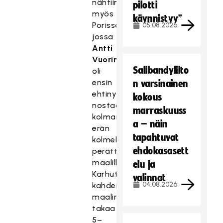
nähtiin
pilotti
myös
käynnistyy”
Porissa,
05.08.2026
jossa
Antti
Vuorinen
Salibandyliito
oli
ensin
n varsinainen
ehtinyt
kokous
nostaa
marraskuuss
kolmannen
a – näin
erän
tapahtuvat
kolmella
ehdokasasett
perättäisellä
maalillaan
elu ja
Karhut
valinnat
04.08.2026
kahden
maalin
takaa
5–