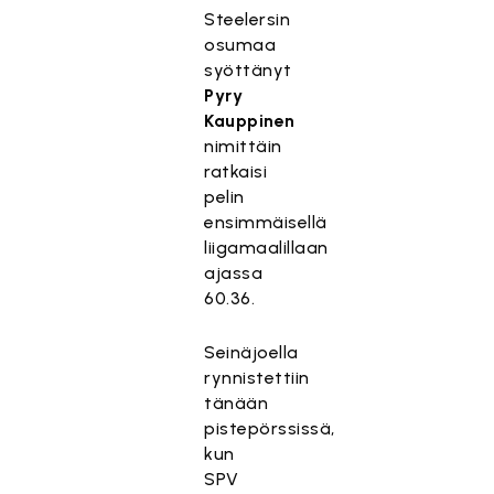
Steelersin
osumaa
syöttänyt
Pyry
Kauppinen
nimittäin
ratkaisi
pelin
ensimmäisellä
liigamaalillaan
ajassa
60.36.
Seinäjoella
rynnistettiin
tänään
pistepörssissä,
kun
SPV