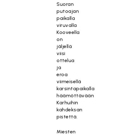
Suoran
putoajan
paikalla
viruvalla
Kooveella
on
jäljellä
viisi
ottelua
ja
eroa
viimeisellä
karsintapaikalla
häämöttävään
Karhuihin
kahdeksan
pistettä.
Miesten