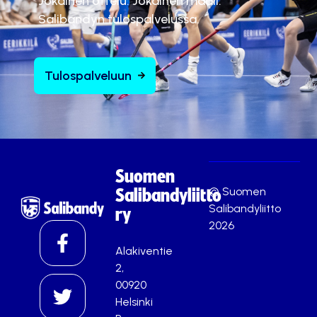
Jokainen ottelu. Jokainen maali.
Salibandyn tulospalvelussa.
Tulospalveluun
Suomen
© Suomen
Salibandyliitto
Salibandyliitto
ry
2026
Alakiventie
2,
00920
Helsinki