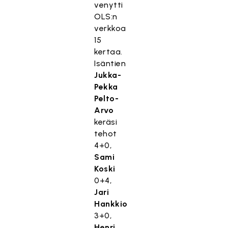
venytti
OLS:n
verkkoa
15
kertaa.
Isäntien
Jukka-
Pekka
Pelto-
Arvo
keräsi
tehot
4+0,
Sami
Koski
0+4,
Jari
Hankkio
3+0,
Henri