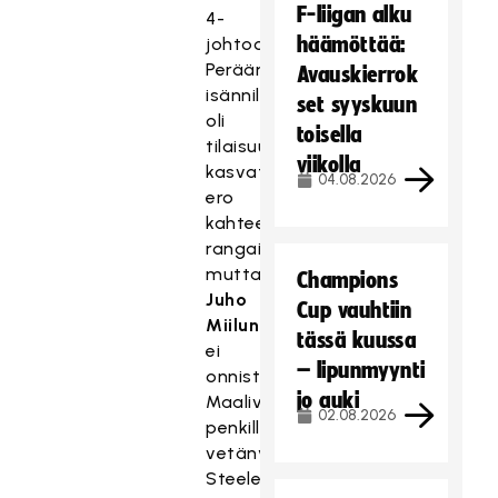
F-liigan alku
4-
häämöttää:
johtoon.
Perään
Avauskierrok
isännillä
set syyskuun
oli
toisella
tilaisuus
viikolla
kasvattaa
04.08.2026
ero
kahteen
rangaistuslaukauksesta,
mutta
Champions
Juho
Cup vauhtiin
Miilunpalo
tässä kuussa
ei
– lipunmyynti
onnistunut.
jo auki
Maalivahtinsa
02.08.2026
penkille
vetänyt
Steelers