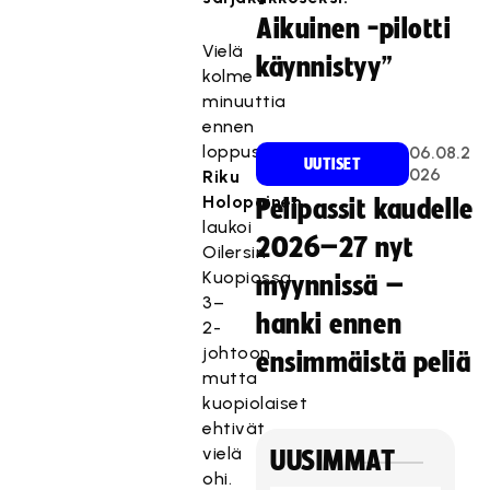
Aikuinen -pilotti
Vielä
käynnistyy”
kolme
minuuttia
ennen
loppusummeria
06.08.2
UUTISET
026
Riku
Holopainen
Pelipassit kaudelle
laukoi
2026–27 nyt
Oilersin
Kuopiossa
myynnissä –
3–
hanki ennen
2-
johtoon,
ensimmäistä peliä
mutta
kuopiolaiset
ehtivät
vielä
UUSIMMAT
ohi.