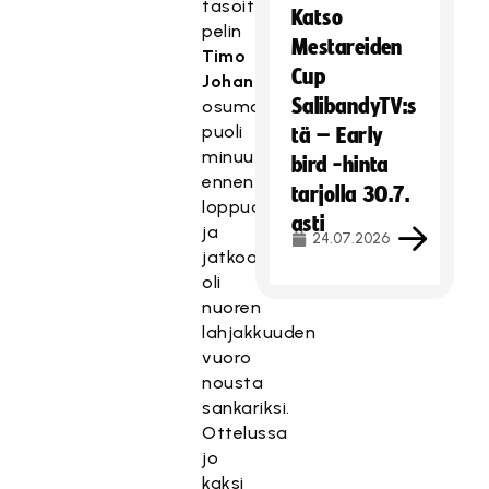
tasoitti
Katso
pelin
Mestareiden
Timo
Cup
Johanssonin
SalibandyTV:s
osumalla
puoli
tä – Early
minuuttia
bird -hinta
ennen
tarjolla 30.7.
loppua,
asti
ja
24.07.2026
jatkoajalla
oli
nuoren
lahjakkuuden
vuoro
nousta
sankariksi.
Ottelussa
jo
kaksi