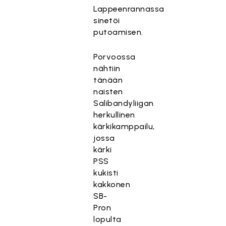
Lappeenrannassa
sinetöi
putoamisen.
Porvoossa
nähtiin
tänään
naisten
Salibandyliigan
herkullinen
kärkikamppailu,
jossa
kärki
PSS
kukisti
kakkonen
SB-
Pron
lopulta