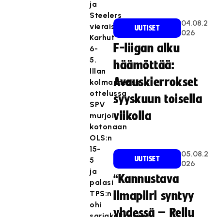
ja
Steelers
04.08.2
vieraissa
UUTISET
026
Karhut
F-liigan alku
6-
5.
häämöttää:
Illan
Avauskierrokset
kolmannessa
ottelussa
syyskuun toisella
SPV
viikolla
murjoi
kotonaan
OLS:n
15-
05.08.2
UUTISET
5
026
ja
“Kannustava
palasi
TPS:n
ilmapiiri syntyy
ohi
yhdessä – Reilu
sarjakakkoseksi.