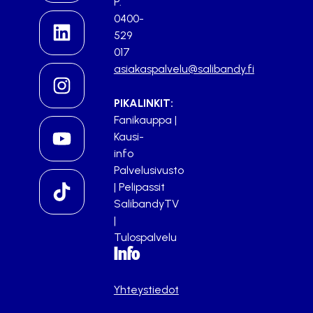
P.
0400-
529
017
asiakaspalvelu@salibandy.fi
PIKALINKIT:
Fanikauppa
|
Kausi-
info
Palvelusivusto
|
Pelipassit
SalibandyTV
|
Tulospalvelu
Info
Yhteystiedot