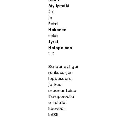
Myllymäki
2+1
ja
Petri
Hakonen
sekä
Jyrki
Holopainen
1+2.
Salibandyliigan
runkosarjan
loppusuora
jatkuu
maanantaina
Tampereella
ottelulla
Koovee–
LASB.