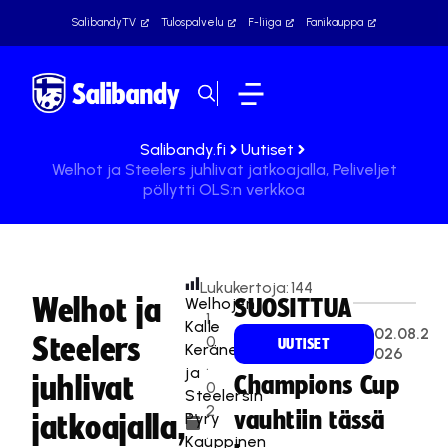
SalibandyTV
Tulospalvelu
F-liiga
Fanikauppa
Salibandy.fi
Uutiset
Welhot ja Steelers juhlivat jatkoajalla, Peliveljet
pöllytti OLS:n verkkoa
Lukukertoja:
144
Welhot ja
Welhojen
SUOSITTUA
1
Kalle
02.08.2
Steelers
0
UUTISET
Keränen
026
.
ja
juhlivat
Champions Cup
0
Steelersin
2
vauhtiin tässä
Pyry
jatkoajalla,
.
Kauppinen