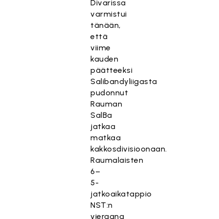
Divarissa
varmistui
tänään,
että
viime
kauden
päätteeksi
Salibandyliigasta
pudonnut
Rauman
SalBa
jatkaa
matkaa
kakkosdivisioonaan.
Raumalaisten
6–
5-
jatkoaikatappio
NST:n
vieraana