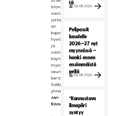
sitten
tä
06.08.2026
liiton
vastuullisuusohjelman,
josta
on
Pelipassit
kopioitavissa
kaudelle
hyviä
2026–27 nyt
ja
myynnissä –
vastuullisia
hanki ennen
käytäntöjä
ensimmäistä
myös
peliä
seuratoimintaan,
06.08.2026
kertoo
Salibandyliiton
yhteiskuntasuhdejohtaja
Jari
“Kannustava
Kinnunen.
ilmapiiri
syntyy