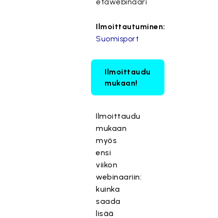
etäwebinaari
Ilmoittautuminen:
Suomisport
Ilmoittaudu
mukaan!
Ilmoittaudu
mukaan
myös
ensi
viikon
webinaariin:
kuinka
saada
lisää