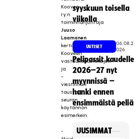
Koovee
syyskuun toisella
ry:n
viikolla
toiminnanjohtaja
Juuso
Laamanen
06.08.2
kertoo
UUTISET
026
Kooveen
Pelipassit kaudelle
vastuullisuustekojen
ja
2026–27 nyt
-
myynnissä –
viestinnän
hanki ennen
taustoja
seuran
ensimmäistä peliä
käytännön
esimerkein.
UUSIMMAT
-
Meidän