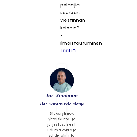
pelaajia
seuraan
viestinnän
keinoin?
-
ilmoittautuminen
täältä!
Jari Kinnunen
Yhteiskuntasuhdejohtaja
Sidosryhmä-,
yhteiskunta- ja
järjestösuhteet.
Edunvalvonta ja
suhdetoiminta.