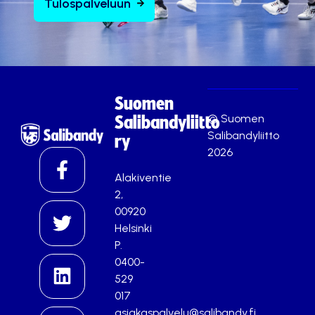
Tulospalveluun
Suomen
© Suomen
Salibandyliitto
Salibandyliitto
ry
2026
Alakiventie
2,
00920
Helsinki
P.
0400-
529
017
asiakaspalvelu@salibandy.fi