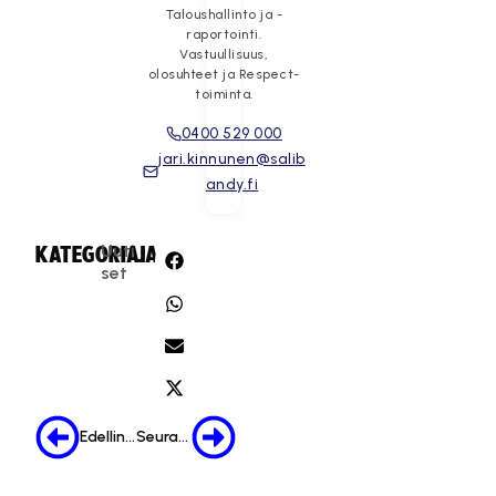
Taloushallinto ja -
raportointi.
Vastuullisuus,
olosuhteet ja Respect-
toiminta.
0400 529 000
jari.kinnunen@salib
andy.fi
Uuti
KATEGORIA:
JAA:
set
Edellinen
Seuraava