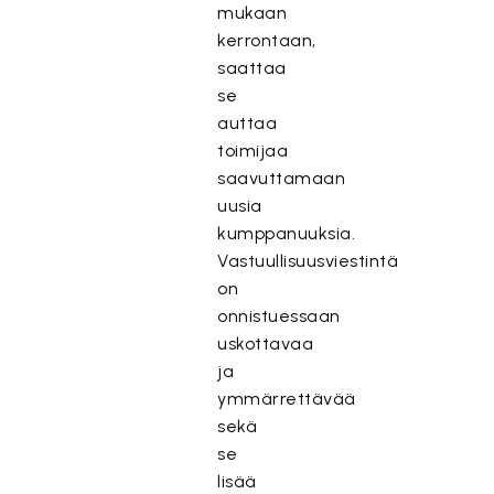
mukaan
kerrontaan,
saattaa
se
auttaa
toimijaa
saavuttamaan
uusia
kumppanuuksia.
Vastuullisuusviestintä
on
onnistuessaan
uskottavaa
ja
ymmärrettävää
sekä
se
lisää