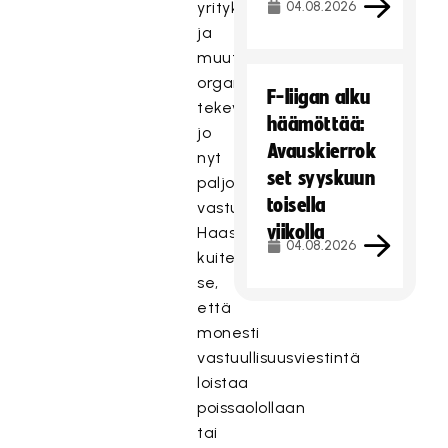
yritykset
04.08.2026
ja
muut
organisaatiot
F-liigan alku
tekevät
häämöttää:
jo
Avauskierrok
nyt
set syyskuun
paljon
toisella
vastuutekoja.
viikolla
Haasteena
04.08.2026
kuitenkin
se,
että
monesti
vastuullisuusviestintä
loistaa
poissaolollaan
tai