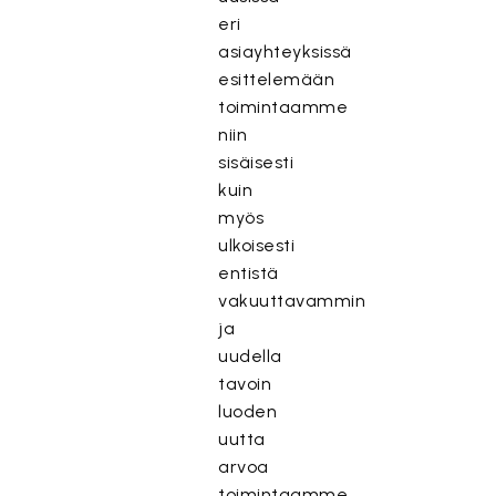
eri
asiayhteyksissä
esittelemään
toimintaamme
niin
sisäisesti
kuin
myös
ulkoisesti
entistä
vakuuttavammin
ja
uudella
tavoin
luoden
uutta
arvoa
toimintaamme