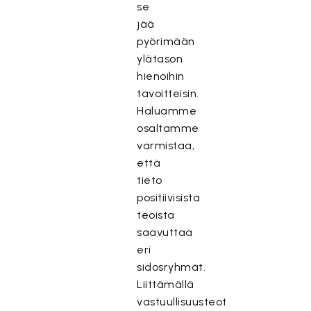
se
jää
pyörimään
ylätason
hienoihin
tavoitteisin.
Haluamme
osaltamme
varmistaa,
että
tieto
positiivisista
teoista
saavuttaa
eri
sidosryhmät.
Liittämällä
vastuullisuusteot