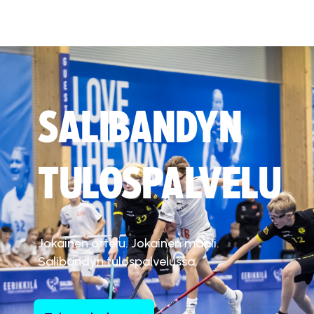
SALIBANDYN
TULOSPALVELU
Jokainen ottelu. Jokainen maali.
Salibandyn tulospalvelussa.