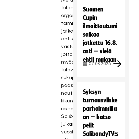
tulee
Suomen
organisoida
Cupin
toimintamme
ilmoittautumi
jatkossa
saikaa
entistäkin
jatkettu 16.8.
vastuullisemmin,
asti – vielä
jotta
ehtii mukaan
myös
07.08.2026
tulevat
sukupolvet
pääsevät
Syksyn
nauttimaan
turnausvilske
liikunnan
parhaimmilla
riemuista.
Salibandyliitto
an – katso
julkaisi
pelit
vuosi
SalibandyTV:s