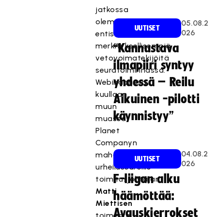
jatkossa
olemaan
05.08.2
UUTISET
026
entistäkin
merkityksellisempiä
“Kannustava
vetovoimatekijöitä
ilmapiiri syntyy
seuratoiminnassa.
yhdessä – Reilu
Webinaarissa
kuullaan
Aikuinen -pilotti
muun
käynnistyy”
muassa
Planet
Companyn
04.08.2
mahdollisuuksista
UUTISET
026
urheiluseuroille
F-liigan alku
toimitusjohtajan
Matti
häämöttää:
Miettisen
Avauskierrokset
toimesta.