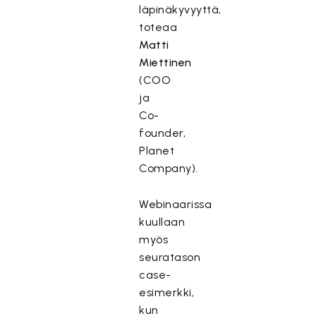
läpinäkyvyyttä,
toteaa
Matti
Miettinen
(COO
ja
Co-
founder,
Planet
Company).
Webinaarissa
kuullaan
myös
seuratason
case-
esimerkki,
kun