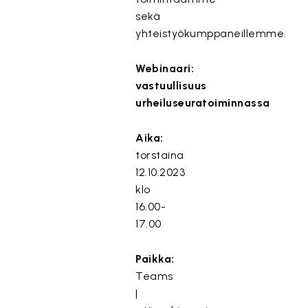
sekä
yhteistyökumppaneillemme.
Webinaari:
vastuullisuus
urheiluseuratoiminnassa
Aika:
torstaina
12.10.2023
klo
16.00-
17.00
Paikka:
Teams
|