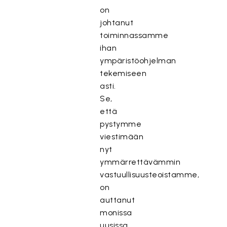
on
johtanut
toiminnassamme
ihan
ympäristöohjelman
tekemiseen
asti.
Se,
että
pystymme
viestimään
nyt
ymmärrettävämmin
vastuullisuusteoistamme,
on
auttanut
monissa
uusissa