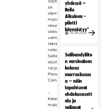
Vastuullisuusviestintään
yhdessä –
on
Reilu
olemassa
Aikuinen -
myös
pilotti
resursseja
käynnistyy”
säästäviä
05.08.2026
valmiita
teknisiä
ratkaisuja.
Salibandyliito
Sellaisen
n varsinainen
alustan
kokous
tarjoaa
Planet
marraskuuss
Company.
a – näin
tapahtuvat
-
ehdokasasett
Kokemuksemme
elu ja
mukaan
valinnat