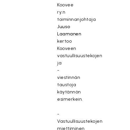
Koovee
ry:n
toiminnanjohtaja
Juuso
Laamanen
kertoo
Kooveen
vastuullisuustekojen
ja
-
viestinnän
taustoja
käytännön
esimerkein.
-
Vastuullisuustekojen
miettiminen