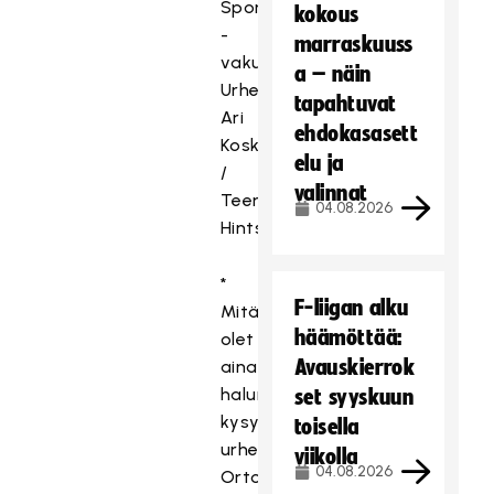
Sporttiturva
kokous
-
marraskuuss
vakuutus.
a – näin
Urheilupäällikkö
tapahtuvat
Ari
ehdokasasett
Koski
elu ja
/
valinnat
Teemu
04.08.2026
Hintsanen
*
F-liigan alku
Mitä
häämöttää:
olet
Avauskierrok
aina
halunnut
set syyskuun
kysyä
toisella
urheilulääkäriltä
viikolla
04.08.2026
Ortopedi