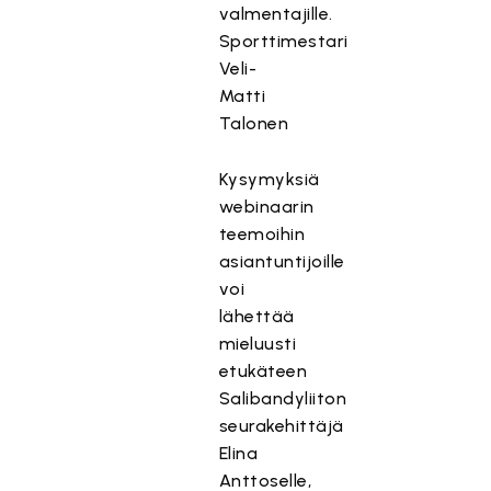
valmentajille.
Sporttimestari
Veli-
Matti
Talonen
Kysymyksiä
webinaarin
teemoihin
asiantuntijoille
voi
lähettää
mieluusti
etukäteen
Salibandyliiton
seurakehittäjä
Elina
Anttoselle,