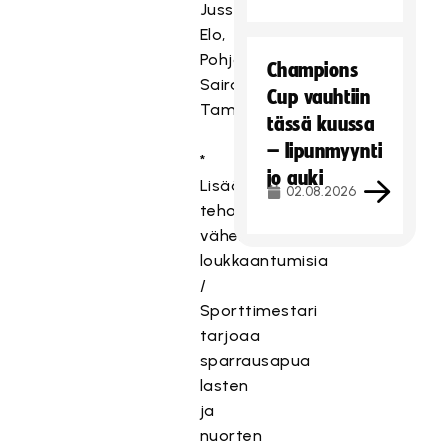
Jussi
Elo,
Pohjola
Champions
Sairaala,
Cup vauhtiin
Tampere
tässä kuussa
– lipunmyynti
*
jo auki
Lisää
02.08.2026
tehoa,
vähemmän
loukkaantumisia
/
Sporttimestari
tarjoaa
sparrausapua
lasten
ja
nuorten