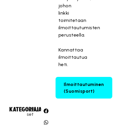
johon
linkki
toimitetaan
ilmoittautumisten
perusteella.
Kannattaa
ilmoittautua
heti.
Ilmoittautuminen
(Suomisport)
Uuti
KATEGORIA:
JAA:
set