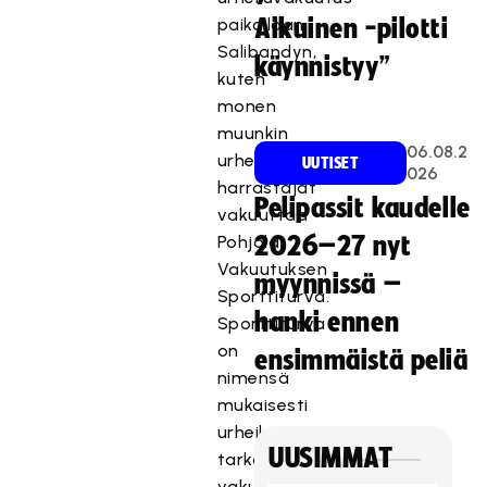
paikallaan.
Aikuinen -pilotti
Salibandyn,
käynnistyy”
kuten
monen
muunkin
06.08.2
urheilulajin
UUTISET
026
harrastajat
Pelipassit kaudelle
vakuuttaa
Pohjola
2026–27 nyt
Vakuutuksen
myynnissä –
Sporttiturva.
hanki ennen
Sporttiturva
on
ensimmäistä peliä
nimensä
mukaisesti
urheiluun
UUSIMMAT
tarkoitettu
vakuutusmuoto.