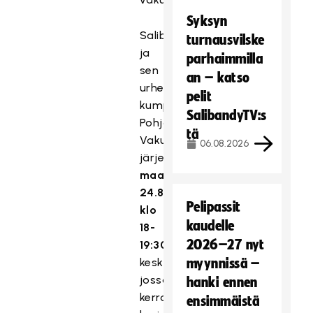
Syksyn
Salibandyliitto
turnausvilske
ja
parhaimmilla
sen
an – katso
urheiluvakuuttamisen
pelit
kumppani
SalibandyTV:s
Pohjola
tä
Vakuutus
06.08.2026
järjestävät
maanantaina
24.8.2020
Pelipassit
klo
kaudelle
18-
2026–27 nyt
19:30
keskustelutilaisuuden,
myynnissä –
jossa
hanki ennen
kerrotaan
ensimmäistä