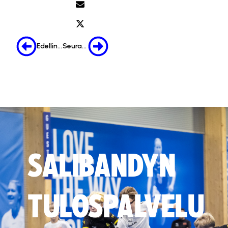
Edellinen
Seuraava
SALIBANDYN
TULOSPALVELU