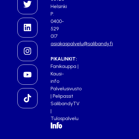
Helsinki
P.
0400-
529
017
asiakaspalvelu@salibandy.fi
PIKALINKIT:
Fanikauppa
|
Kausi-
info
Palvelusivusto
|
Pelipassit
SalibandyTV
|
Tulospalvelu
Info