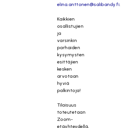
elina.anttonen@salibandy.fi
.
Kaikkien
osallistujien
ja
varsinkin
parhaiden
kysymysten
esittäjien
kesken
arvotaan
hyviä
palkintoja!
Tilaisuus
toteutetaan
Zoom-
etäyhteydellä,