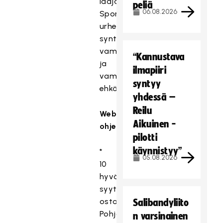
laajalti
peliä
06.08.2026
Sporttiturvasta,
urheilussa
syntyvistä
vammoista
“Kannustava
ja
ilmapiiri
vammojen
syntyy
ehkäisystä.
yhdessä –
Reilu
Webinaarin
Aikuinen -
ohjelma
:
pilotti
käynnistyy”
*
05.08.2026
10
hyvää
syytä
ostaa
Salibandyliito
Pohjola
n varsinainen