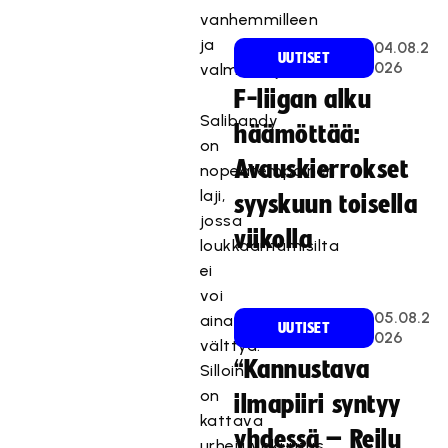
vanhemmilleen
ja
04.08.2
UUTISET
026
valmentajille.
F-liigan alku
Salibandy
häämöttää:
on
Avauskierrokset
nopeatempoinen
laji,
syyskuun toisella
jossa
viikolla
loukkaantumisilta
ei
voi
05.08.2
aina
UUTISET
026
välttyä.
“Kannustava
Silloin
on
ilmapiiri syntyy
kattava
yhdessä – Reilu
urheiluvakuutus