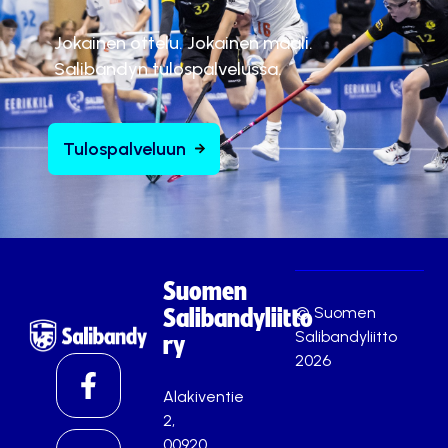
Jokainen ottelu. Jokainen maali.
Salibandyn tulospalvelussa.
Tulospalveluun
Suomen
© Suomen
Salibandyliitto
Salibandyliitto
ry
2026
Alakiventie
2,
00920