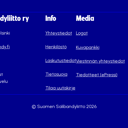
yliitto ry
Info
Media
lsinki
Yhteystiedot
Logot
dy.fi
Henkilöstö
Kuvapankki
Laskutustiedot
Viestinnän yhteystiedot
Tietosuoja
it
Tiedotteet (ePressi)
velu
Tilaa uutiskirje
© Suomen Salibandyliitto 2026