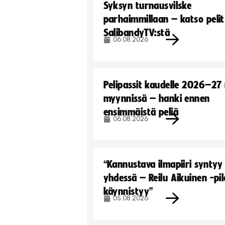
Syksyn turnausvilske
parhaimmillaan – katso pelit
SalibandyTV:stä
06.08.2026
Pelipassit kaudelle 2026–27
myynnissä – hanki ennen
ensimmäistä peliä
06.08.2026
“Kannustava ilmapiiri syntyy
yhdessä – Reilu Aikuinen -pil
käynnistyy”
05.08.2026