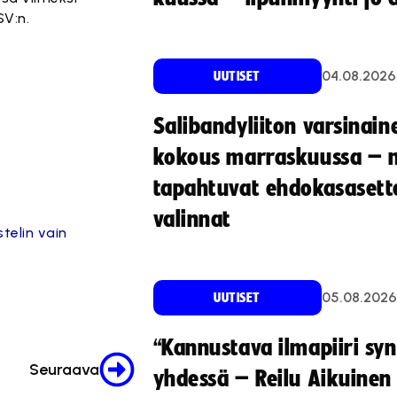
SV:n.
04.08.2026
UUTISET
Salibandyliiton varsinain
kokous marraskuussa – 
tapahtuvat ehdokasasette
valinnat
telin vain
05.08.2026
UUTISET
“Kannustava ilmapiiri sy
Seuraava
yhdessä – Reilu Aikuinen 