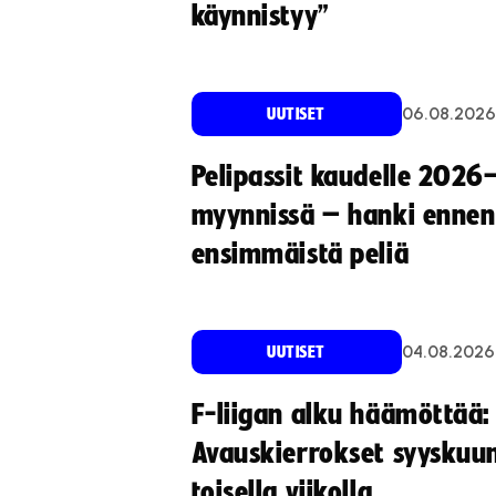
käynnistyy”
06.08.2026
UUTISET
Pelipassit kaudelle 2026
myynnissä – hanki ennen
ensimmäistä peliä
04.08.2026
UUTISET
F-liigan alku häämöttää:
Avauskierrokset syyskuu
toisella viikolla