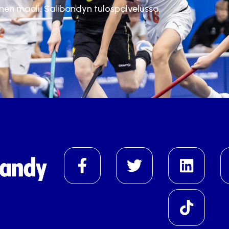
inen maali. Salibandyn tulospalvelussa.