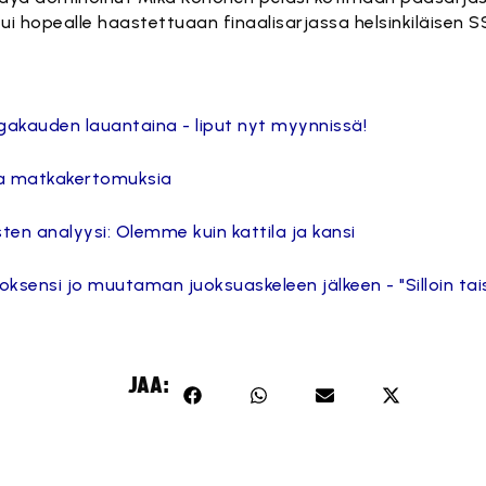
tui hopealle haastettuaan finaalisarjassa helsinkiläisen S
gakauden lauantaina - liput nyt myynnissä!
ita matkakertomuksia
ten analyysi: Olemme kuin kattila ja kansi
ensi jo muutaman juoksuaskeleen jälkeen - "Silloin tais
JAA: