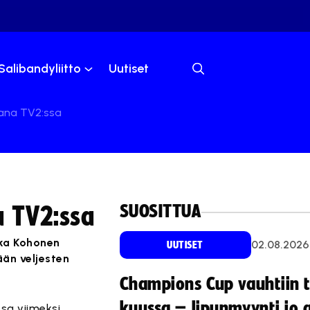
Salibandyliitto
Uutiset
rana TV2:ssa
SUOSITTUA
a TV2:ssa
ika Kohonen
02.08.2026
UUTISET
än veljesten
Champions Cup vauhtiin 
kuussa – lipunmyynti jo 
sa viimeksi