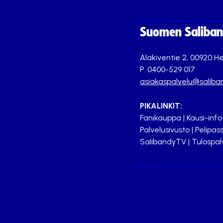
Suomen Saliband
Alakiventie 2, 00920 He
P. 0400-529 017
asiakaspalvelu@saliban
PIKALINKIT:
Fanikauppa
|
Kausi-info
Palvelusivusto
|
Pelipass
SalibandyTV
|
Tulospal