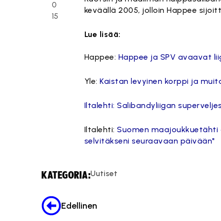
0
keväällä 2005, jolloin Happee sijoit
15
Lue lisää:
Happee:
Happee ja SPV avaavat lii
Yle:
Kaistan levyinen korppi ja mu
Iltalehti:
Salibandyliigan superveljes
Iltalehti:
Suomen maajoukkuetähti oks
selvitäkseni seuraavaan päivään"
Uutiset
KATEGORIA:
Edellinen