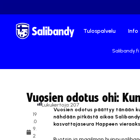
Tulospalvelu
Info
Salibandy.fi
Vuosien odotus ohi: Ku
Lukukertoja:
207
Vuosien odotus päättyy tänään ku
19
nähdään pitkästä aikaa Salibandyl
.0
kasvattajaseura Happeen vieraaksi,
9.
2
Ruotsin ja maailman huippusaliban