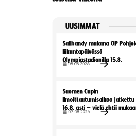
UUSIMMAT
Salibandy mukana OP Pohjol
liikuntapäivässä
Olympiastadionilla 15.8.
08.08.2026
Suomen Cupin
ilmoittautumisaikaa jatkettu
16.8. asti – vielä ehtii muka
07.08.2026