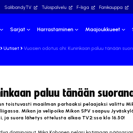
SalibandyTV
Tulospalvelu
F-liiga
Fanikauppa
Sarjat
Harrastaminen
Maajoukkueet
Uutiset
Vuosien odotus ohi: Kuninkaan paluu tänään suo
ninkaan paluu tänään suoran
n toistuvasti maailman parhaaksi pelaajaksi valittu M
iigassa. Mikan ja velipoika Mikon SPV saapuu Jyväskylä
 ja suora lähetys ottelusta alkaa TV2:ssa klo 16.50!
dya dominoinut Mika Kohonen pelasi kotimaan pääsarjas