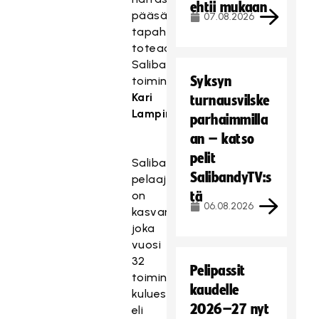
ehtii mukaan
pääsääntöisesti
07.08.2026
tapahtuu,
toteaa
Salibandyliiton
Syksyn
toiminnanjohtaja
Kari
turnausvilske
Lampinen
.
parhaimmilla
an – katso
pelit
Salibandyliiton
SalibandyTV:s
pelaajamäärä
on
tä
06.08.2026
kasvanut
joka
vuosi
32
Pelipassit
toimintavuoden
kaudelle
kuluessa
2026–27 nyt
eli