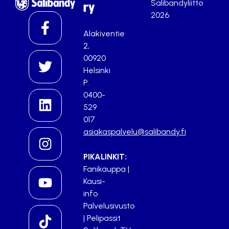
Salibandyliitto
ry
2026
Alakiventie
2,
00920
Helsinki
P.
0400-
529
017
asiakaspalvelu@salibandy.fi
PIKALINKIT:
Fanikauppa
|
Kausi-
info
Palvelusivusto
|
Pelipassit