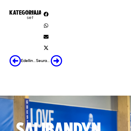
Uuti
KATEGORIA:
JAA:
set
Edellinen
Seuraava
SALIBANDYN