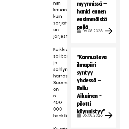
niin
myynnissä –
kauan
hanki ennen
kuin
ensimmäistä
sarjatoimintaa
peliä
on
06.08.2026
järjestetty.
Kaikkiaan
salibandyn
“Kannustava
ja
ilmapiiri
sählyn
syntyy
harrastajia
yhdessä –
Suomessa
Reilu
on
Aikuinen -
n.
400
pilotti
000
käynnistyy”
henkilöä.
05.08.2026
Kuvateksti: