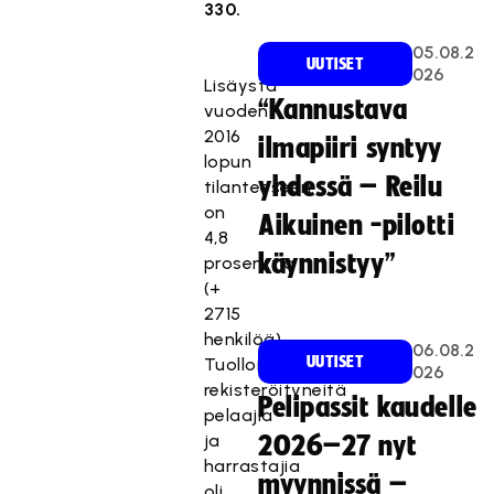
330.
05.08.2
UUTISET
026
Lisäystä
“Kannustava
vuoden
2016
ilmapiiri syntyy
lopun
yhdessä – Reilu
tilanteeseen
on
Aikuinen -pilotti
4,8
käynnistyy”
prosenttia
(+
2715
henkilöä).
06.08.2
UUTISET
Tuolloin
026
rekisteröityneitä
Pelipassit kaudelle
pelaajia
ja
2026–27 nyt
harrastajia
myynnissä –
oli