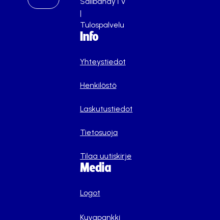
SalibandyTV
|
Tulospalvelu
Info
Yhteystiedot
Henkilöstö
Laskutustiedot
Tietosuoja
Tilaa uutiskirje
Media
Logot
Kuvapankki