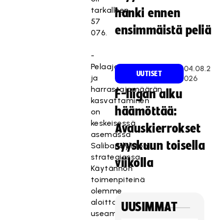
tarkalleen
hanki ennen
57
ensimmäistä peliä
076.
-
Pelaaja-
04.08.2
UUTISET
ja
026
harrastajamäärän
F-liigan alku
kasvattaminen
häämöttää:
on
keskeisessä
Avauskierrokset
asemassa
syyskuun toisella
Salibandyliiton
strategiassa.
viikolla
Käytännön
toimenpiteinä
olemme
aloittaneet
UUSIMMAT
useampia