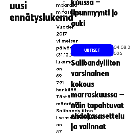
kuussa –
0
uusi
määrällä
1
lipunmyynti jo
mitattuna.
ennätyslukema
8
auki
Vuoden
2017
viimeisen
04.08.2
päivän
UUTISET
026
(31.12.)
lukema
Salibandyliiton
on
varsinainen
59
791
kokous
henkilöä.
marraskuussa –
Tästä
määrästä
näin tapahtuvat
Salibandyliiton
ehdokasasettelu
lisenssinhaltijoita
on
ja valinnat
57