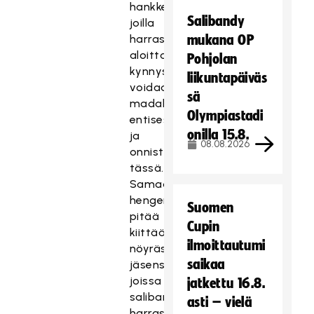
hankkeita,
Salibandy
joilla
harrastamisen
mukana OP
aloittamisen
Pohjolan
kynnystä
liikuntapäiväs
voidaan
sä
madaltaa
Olympiastadi
entisestään
onilla 15.8.
ja
08.08.2026
onnistuneet
tässä.
Samaan
hengenvetoon
Suomen
pitää
Cupin
kiittää
ilmoittautumi
nöyrästi
saikaa
jäsenseurojamme,
joissa
jatkettu 16.8.
salibandyn
asti – vielä
harrastaminen