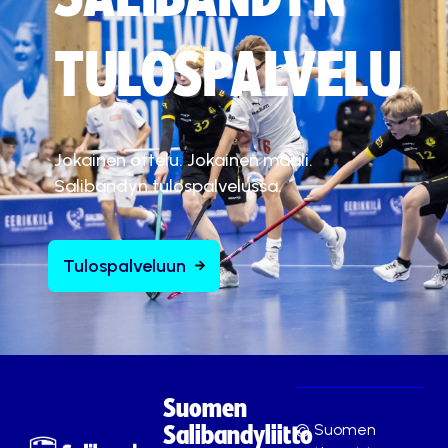
TULOSPALVELU
Jokainen ottelu. Jokainen maali.
Salibandyn tulospalvelussa.
Tulospalveluun
Suomen
© Suomen
Salibandyliitto