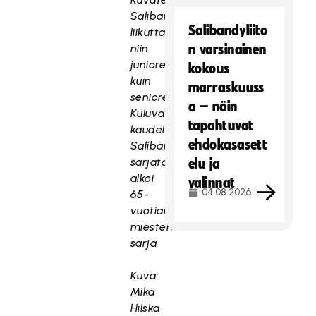
Salibandy
Salibandyliito
liikuttaa
niin
n varsinainen
junioreita
kokous
kuin
marraskuuss
senioreita.
a – näin
Kuluvalla
tapahtuvat
kaudella
ehdokasasett
Salibandyliiton
sarjatoiminnassa
elu ja
alkoi
valinnat
04.08.2026
65-
vuotiaiden
miesten
sarja.
Kuva:
Mika
Hilska