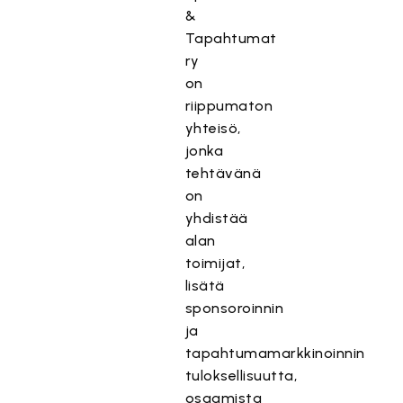
&
Tapahtumat
ry
on
riippumaton
yhteisö,
jonka
tehtävänä
on
yhdistää
alan
toimijat,
lisätä
sponsoroinnin
ja
tapahtumamarkkinoinnin
tuloksellisuutta,
osaamista