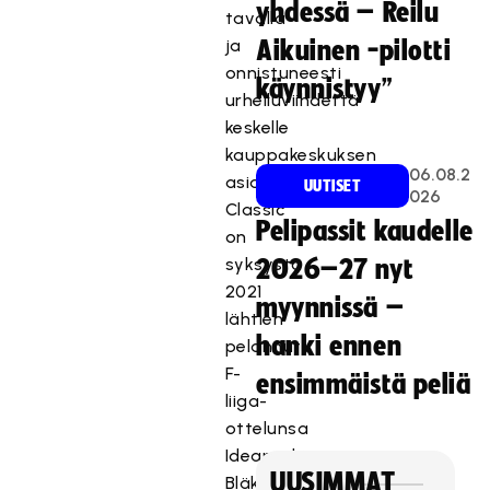
yhdessä – Reilu
tavalla
ja
Aikuinen -pilotti
onnistuneesti
käynnistyy”
urheiluviihdettä
keskelle
kauppakeskuksen
06.08.2
asiakasvirtoja.
UUTISET
026
Classic
Pelipassit kaudelle
on
syksystä
2026–27 nyt
2021
myynnissä –
lähtien
hanki ennen
pelannut
F-
ensimmäistä peliä
liiga-
ottelunsa
Ideaparkin
UUSIMMAT
Bläk