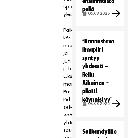
ensimmäistä
sponsorointiteon
peliä
06.08.2026
yleisöäänestyksessä.
Palkinnot
kävivät
“Kannustava
noutamassa
ilmapiiri
ja
syntyy
juhlapuheet
yhdessä –
pitämässä
Reilu
Classicin
Aikuinen -
manageri
pilotti
Pasi
käynnistyy”
Peltola
05.08.2026
sekä
vahvasti
yhteistyöhön
taustalla
Salibandyliito
vaikuttanut