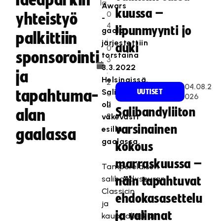
Ideaparkin
la
Awars
kuussa –
0
yhteistyö
-
4
lipunmyynti jo
gaala
palkittiin
.
järjestettiin
auki
0
sponsorointi
torstaina
3
3.3.2022
.
ja
Helsingissä.
2
04.08.2
tapahtuma-
Salibandy
UUTISET
0
026
oli
2
Salibandyliiton
alan
2
väkevästi
varsinainen
esillä
gaalassa
gaalassa.
kokous
marraskuussa –
Tamperelaisen
salibandyseuran
näin tapahtuvat
Classicin
ehdokasasettelu
ja
ja valinnat
kauppakeskus