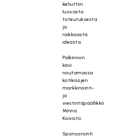
kehuttiin
luovasta
toteutuksesta
ja
raikkaasta
ideasta.
Palkinnon
kävi
noutamassa
kotikisojen
markkinointi-
ja
viestintäpäällikkö
Minna
Koivisto.
Sponsorointi