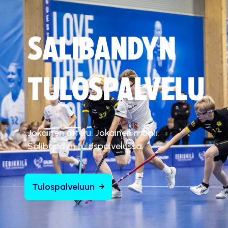
SALIBANDYN
TULOSPALVELU
Jokainen ottelu. Jokainen maali.
Salibandyn tulospalvelussa.
Tulospalveluun