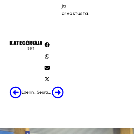
ja
arvostusta.
Uuti
KATEGORIA:
JAA:
set
Edellinen
Seuraava