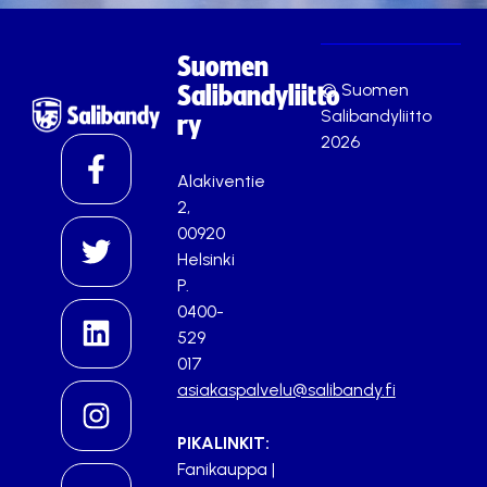
Suomen
© Suomen
Salibandyliitto
Salibandyliitto
ry
2026
Alakiventie
2,
00920
Helsinki
P.
0400-
529
017
asiakaspalvelu@salibandy.fi
PIKALINKIT:
Fanikauppa
|