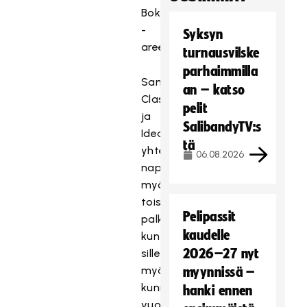
Boks
-
Syksyn
areenalla.
turnausvilske
parhaimmilla
Samainen
an – katso
Classicin
pelit
ja
SalibandyTV:s
Ideaparkin
tä
yhteistyö
06.08.2026
nappasi
myös
toisen
Pelipassit
palkinnon,
kaudelle
kun
2026–27 nyt
sille
myönnettiin
myynnissä –
kunniamaininta
hanki ennen
vuoden