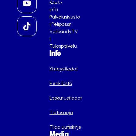
Kausi-
info
Palvelusivusto
|
Pelipassit
SalibandyTV
|
Tulospalvelu
Info
Yhteystiedot
Henkilöstö
Laskutustiedot
Tietosuoja
Tilaa uutiskirje
Media