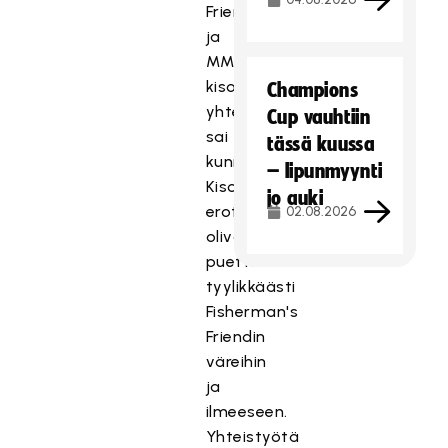
Friendin
ja
MM-
kisojen
Champions
yhteistyö
Cup vauhtiin
sai
tässä kuussa
kunniamaininnan.
– lipunmyynti
Kisoissa
jo auki
erotuomarit
02.08.2026
olivat
puettu
tyylikkäästi
Fisherman's
Friendin
väreihin
ja
ilmeeseen.
Yhteistyötä