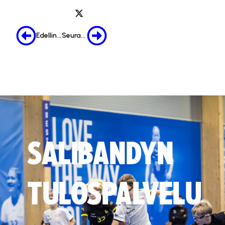
Edellinen
Seuraava
SALIBANDYN
TULOSPALVELU