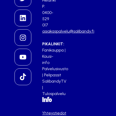
Helsinki
P.
0400-
529
017
asiakaspalvelu@salibandy.fi
PIKALINKIT:
Fanikauppa
|
Kausi-
info
Palvelusivusto
|
Pelipassit
SalibandyTV
|
Tulospalvelu
Info
Yhteystiedot