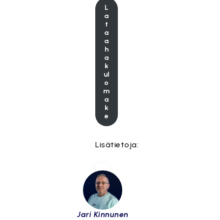
L
a
t
a
a
h
a
k
ul
o
m
a
k
e
Lisätietoja:
Jari Kinnunen