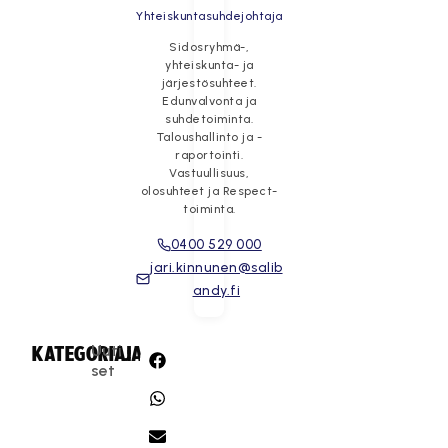
Yhteiskuntasuhdejohtaja
Sidosryhmä-,
yhteiskunta- ja
järjestösuhteet.
Edunvalvonta ja
suhdetoiminta.
Taloushallinto ja -
raportointi.
Vastuullisuus,
olosuhteet ja Respect-
toiminta.
0400 529 000
jari.kinnunen@salib
andy.fi
Uuti
KATEGORIA:
JAA:
set