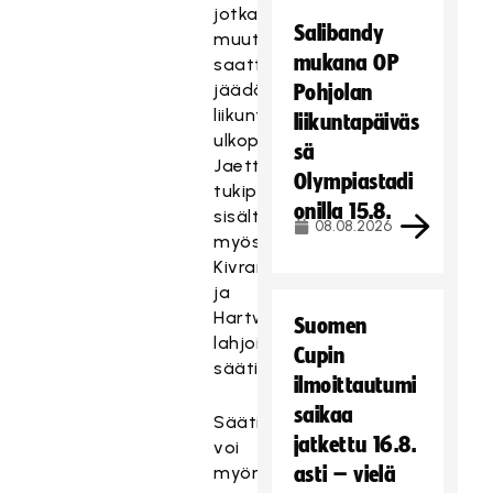
jotka
Salibandy
muutoin
mukana OP
saattaisivat
jäädä
Pohjolan
liikuntaharrastusten
liikuntapäiväs
ulkopuolelle.
sä
Jaettavaan
Olympiastadi
tukipottiin
onilla 15.8.
sisältyy
08.08.2026
myös
Kivran
ja
Hartwallin
Suomen
lahjoitukset
Cupin
säätiölle.
ilmoittautumi
saikaa
Säätiö
jatkettu 16.8.
voi
myöntää
asti – vielä