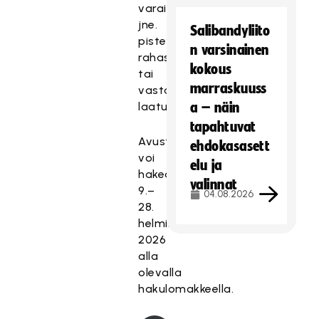
varainkeruuta
jne.
Salibandyliito
pisteyttämällä
n varsinainen
rahastot
kokous
tai
marraskuuss
vastaavat
laatukriteerein.
a – näin
tapahtuvat
Avustuksia
ehdokasasett
voi
elu ja
hakea
valinnat
9.–
04.08.2026
28.
helmikuuta
2026
alla
olevalla
hakulomakkeella.