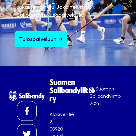
Jokainen ottelu. Jokainen maali.
Salibandyn tulospalvelussa.
Tulospalveluun
Suomen
© Suomen
Salibandyliitto
Salibandyliitto
ry
2026
Alakiventie
2,
00920