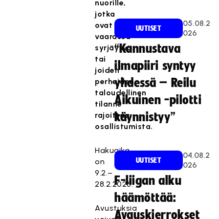
nuorille,
jotka
05.08.2
ovat
UUTISET
026
vaarassa
“Kannustava
syrjäytyä
tai
ilmapiiri syntyy
joiden
yhdessä – Reilu
perheiden
taloudellinen
Aikuinen -pilotti
tilanne
rajoittaa
käynnistyy”
osallistumista.
Hakuaika
04.08.2
UUTISET
on
026
9.2.–
F-liigan alku
28.2.2026.
häämöttää:
Avustuksia
Avauskierrokset