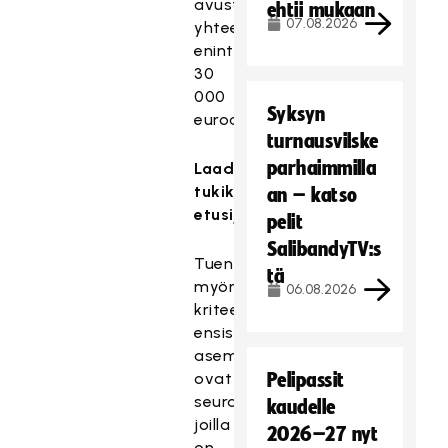
avustuksia
ehtii mukaan
07.08.2026
yhteensä
enintään
30
000
Syksyn
euroa.
turnausvilske
parhaimmilla
Laadukkaat
tukikäytännöt
an – katso
etusijalla
pelit
SalibandyTV:s
Tuen
tä
myöntämisen
06.08.2026
kriteereissä
ensisijaisessa
asemassa
ovat
Pelipassit
seurat,
kaudelle
joilla
2026–27 nyt
on