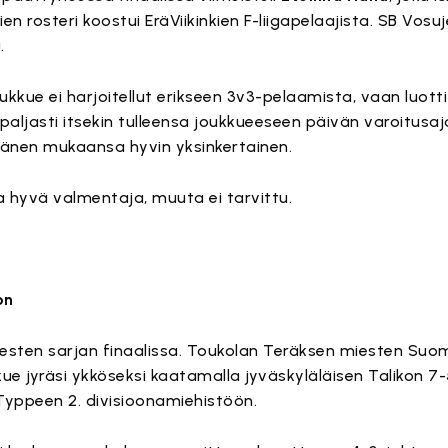
en rosteri koostui EräViikinkien F-liigapelaajista. SB Vosuj
.
kkue ei harjoitellut erikseen 3v3-pelaamista, vaan luotti
paljasti itsekin tulleensa joukkueeseen päivän varoitusaj
hänen mukaansa hyvin yksinkertainen.
ja hyvä valmentaja, muuta ei tarvittu.
on
esten sarjan finaalissa. Toukolan Teräksen miesten Suo
ue jyräsi ykköseksi kaatamalla jyväskyläläisen Talikon 7
Typpeen 2. divisioonamiehistöön.