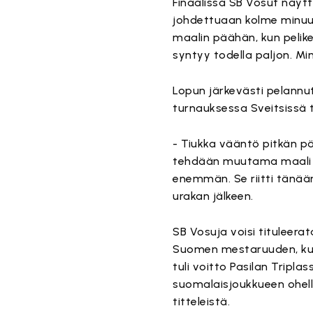
Finaalissa SB Vosut näyt
johdettuaan kolme minuutt
maalin päähän, kun pelike
syntyy todella paljon. M
Lopun järkevästi pelann
turnauksessa Sveitsissä 
- Tiukka vääntö pitkän pä
tehdään muutama maali al
enemmän. Se riitti tänään
urakan jälkeen.
SB Vosuja voisi tituleera
Suomen mestaruuden, kun 
tuli voitto Pasilan Tripl
suomalaisjoukkueen ohell
titteleistä.