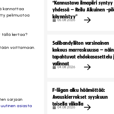
“Kannustava ilmapiiri syntyy
ätä kannattaa
yhdessä – Reilu Aikuinen -pil
etty pelimuotoa
käynnistyy”
05.08.2026
 tällä kertaa?
Salibandyliiton varsinainen
etään voittamaan.
kokous marraskuussa – näin
tapahtuvat ehdokasasettelu 
valinnat
04.08.2026
F-liigan alku häämöttää:
Avauskierrokset syyskuun
ten sarjaan
toisella viikolla
n uutinen asiasta
04.08.2026