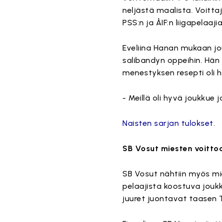
neljästä maalista. Voittaji
PSS:n ja ÅIF:n liigapelaajia
Eveliina Hanan mukaan jou
salibandyn oppeihin. Hän 
menestyksen resepti oli 
- Meillä oli hyvä joukkue 
Naisten sarjan tulokset.
SB Vosut miesten voitto
SB Vosut nähtiin myös mi
pelaajista koostuva joukk
juuret juontavat taasen 