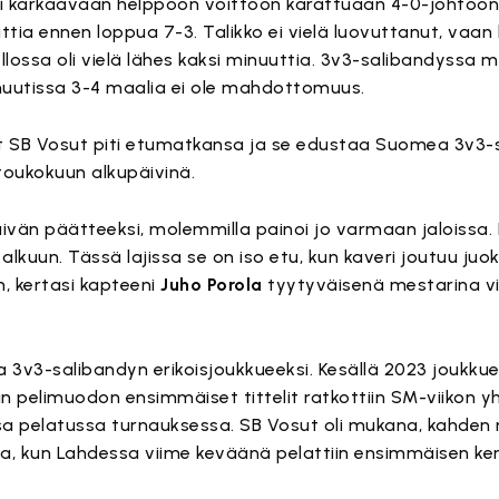
ti karkaavaan helppoon voittoon karattuaan 4-0-johtoon 
ia ennen loppua 7-3. Talikko ei vielä luovuttanut, vaan 
llossa oli vielä lähes kaksi minuuttia. 3v3-salibandyssa m
inuutissa 3-4 maalia ei ole mahdottomuus.
ut SB Vosut piti etumatkansa ja se edustaa Suomea 3v3
toukokuun alkupäivinä.
ivän päätteeksi, molemmilla painoi jo varmaan jaloissa. 
kuun. Tässä lajissa se on iso etu, kun kaveri joutuu ju
, kertasi kapteeni
Juho Porola
tyytyväisenä mestarina vi
ta 3v3-salibandyn erikoisjoukkueeksi. Kesällä 2023 joukkue
pelimuodon ensimmäiset tittelit ratkottiin SM-viikon yh
assa pelatussa turnauksessa. SB Vosut oli mukana, kahde
a, kun Lahdessa viime keväänä pelattiin ensimmäisen k