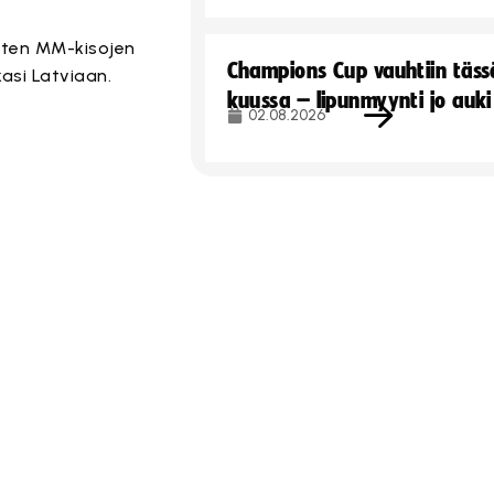
sten MM-kisojen
Champions Cup vauhtiin täss
asi Latviaan.
kuussa – lipunmyynti jo auki
02.08.2026