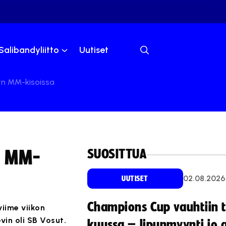
Salibandyliitto
Uutiset
yn MM-kisoissa
SUOSITTUA
n MM-
02.08.2026
UUTISET
Champions Cup vauhtiin 
iime viikon
vin oli SB Vosut.
kuussa – lipunmyynti jo 