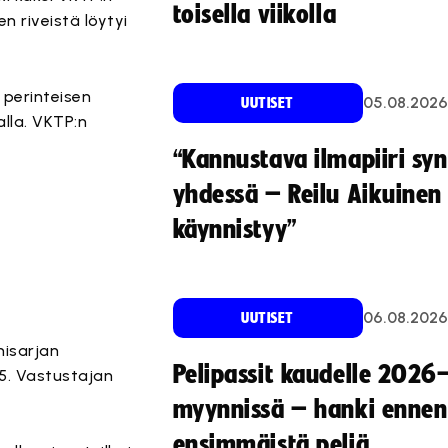
toisella viikolla
en riveistä löytyi
 perinteisen
05.08.2026
UUTISET
alla. VKTP:n
“Kannustava ilmapiiri sy
yhdessä – Reilu Aikuinen 
käynnistyy”
06.08.2026
UUTISET
misarjan
Pelipassit kaudelle 2026
-5. Vastustajan
myynnissä – hanki ennen
ensimmäistä peliä