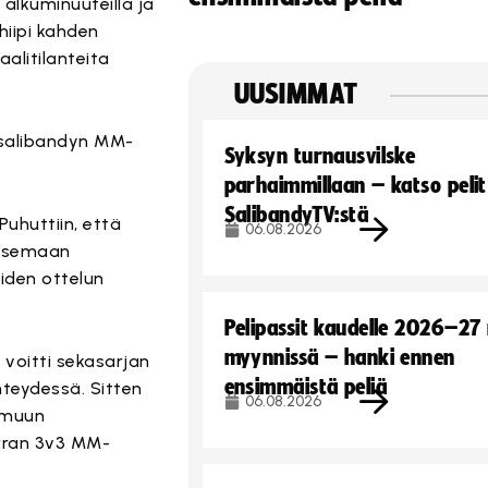
alkuminuuteilla ja
hiipi kahden
aalitilanteita
UUSIMMAT
-salibandyn MM-
Syksyn turnausvilske
parhaimmillaan – katso pelit
SalibandyTV:stä
Puhuttiin, että
06.08.2026
oksemaan
iden ottelun
Pelipassit kaudelle 2026–27
myynnissä – hanki ennen
 voitti sekasarjan
ensimmäistä peliä
teydessä. Sitten
06.08.2026
n muun
erran 3v3 MM-