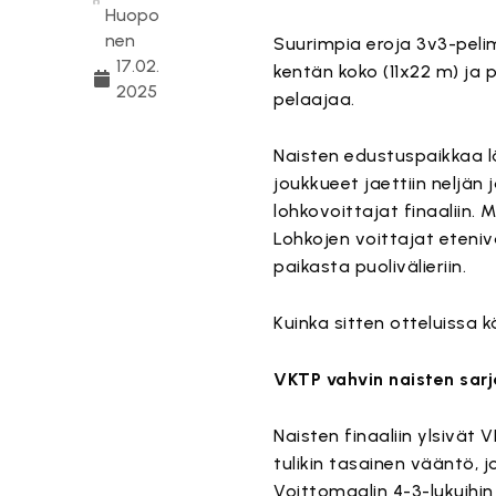
Huopo
nen
Suurimpia eroja 3v3-peli
17.02.
kentän koko (11x22 m) ja 
2025
pelaajaa.
Naisten edustuspaikkaa l
joukkueet jaettiin neljän
lohkovoittajat finaaliin.
Lohkojen voittajat eteniv
paikasta puolivälieriin.
Kuinka sitten otteluissa k
VKTP vahvin naisten sar
Naisten finaaliin ylsivät 
tulikin tasainen vääntö, 
Voittomaalin 4-3-lukuihin