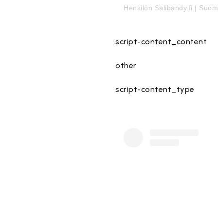
Henkilön Salibandy.fi | Suom
script-content_content
other
script-content_type