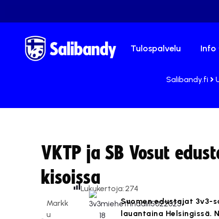
Tulospalvelu
Info
Salibandy.fi
VKTP ja SB Vosut edus
kisoissa
Lukukertoja:
274
Suomen edustajat 3v3-sa
Markk
lauantaina Helsingissä. 
u