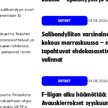
n salibandyyn ovat
 enintään 10
04.08.2026
UUTISET
Salibandyliiton varsinain
kkuetta. Naisten
 pronssiotteluun ja
kokous marraskuussa – 
kkueen lohkossa.
tapahtuvat ehdokasasette
pelasivat ristiin
valinnat
04.08.2026
UUTISET
F-liigan alku häämöttää:
ioita. Finaalista
nokseltaan ohjia.
Avauskierrokset syyskuu
ski kaksi VKTP:n