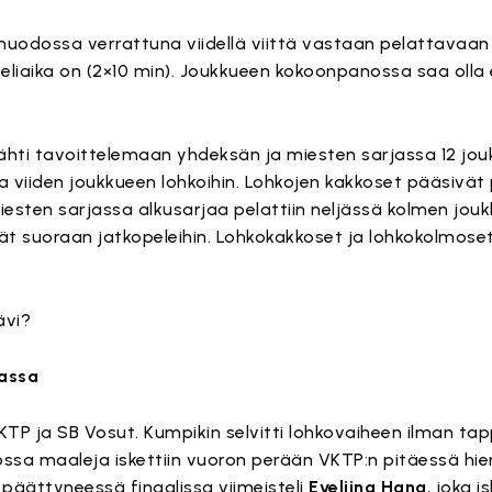
muodossa verrattuna viidellä viittä vastaan pelattavaa
peliaika on (2×10 min). Joukkueen kokoonpanossa saa olla
ähti tavoittelemaan yhdeksän ja miesten sarjassa 12 jou
 ja viiden joukkueen lohkoihin. Lohkojen kakkoset pääsivät
 Miesten sarjassa alkusarjaa pelattiin neljässä kolmen jou
ät suoraan jatkopeleihin. Lohkokakkoset ja lohkokolmoset 
ävi?
jassa
VKTP ja SB Vosut. Kumpikin selvitti lohkovaiheen ilman tapp
jossa maaleja iskettiin vuoron perään VKTP:n pitäessä hie
 päättyneessä finaalissa viimeisteli
Eveliina Hana
, joka i