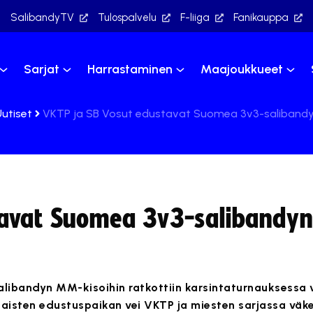
SalibandyTV
Tulospalvelu
F-liiga
Fanikauppa
Sarjat
Harrastaminen
Maajoukkueet
Uutiset
VKTP ja SB Vosut edustavat Suomea 3v3-saliband
tavat Suomea 3v3-salibandy
libandyn MM-kisoihin ratkottiin karsintaturnauksessa v
Naisten edustuspaikan vei VKTP ja miesten sarjassa väke