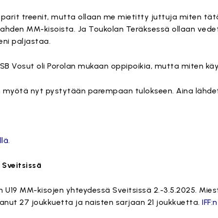
n parit treenit, mutta ollaan me mietitty juttuja miten t
 Lahden MM-kisoista. Ja Toukolan Teräksessä ollaan ved
eni paljastaa.
 SB Vosut oli Porolan mukaan oppipoikia, mutta miten käy
n myötä nyt pystytään parempaan tulokseen. Aina lähd
lä.
 Sveitsissä
U19 MM-kisojen yhteydessä Sveitsissä 2.-3.5.2025. Mies
anut 27 joukkuetta ja naisten sarjaan 21 joukkuetta.
IFF: