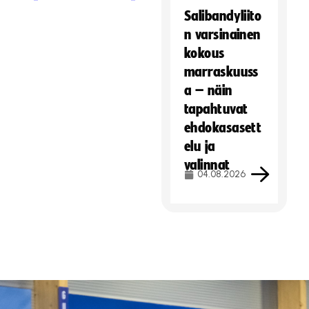
Salibandyliito
n varsinainen
kokous
marraskuuss
a – näin
tapahtuvat
ehdokasasett
elu ja
valinnat
04.08.2026