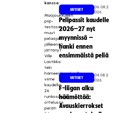
kanssa.
06.08.2
UUTISET
026
Maajoukkueen
Pelipassit kaudelle
piip-
testissä
2026–27 nyt
muut
myynnissä –
pelaajat
jälkeensä
hanki ennen
jättänyt
ensimmäistä peliä
Ville
Lastikka
teki
hämeenlinnalaisille
04.08.2
UUTISET
viime
026
kaudella
F-liigan alku
26
häämöttää:
runkosarjan
ottelussa
Avauskierrokset
peräti