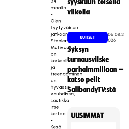
syyskuun toisella
34
maalia.
viikolla
-
Olen
tyytyväinen
jatkooni
06.08.2
UUTISET
026
Steelersissä.
Motivaatio
Syksyn
on
turnausvilske
korkeella
ja
parhaimmillaan –
treenaaminen
katso pelit
on
hyvässä
SalibandyTV:stä
vauhdissa,
Lastikka
itse
kertoo.
UUSIMMAT
-
Kesä