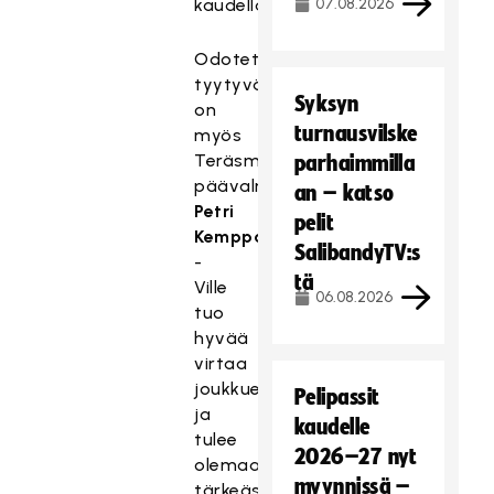
kaudellakin.
07.08.2026
Odotetun
tyytyväinen
Syksyn
on
turnausvilske
myös
Teräsmiesten
parhaimmilla
päävalmentaja
an – katso
Petri
pelit
Kemppainen
.
SalibandyTV:s
-
tä
Ville
06.08.2026
tuo
hyvää
virtaa
joukkueeseen
Pelipassit
ja
kaudelle
tulee
2026–27 nyt
olemaan
myynnissä –
tärkeässä