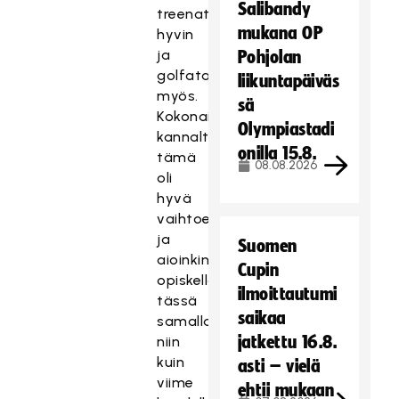
Salibandy
treenataan
mukana OP
hyvin
ja
Pohjolan
golfataan
liikuntapäiväs
myös.
sä
Kokonaisuuden
Olympiastadi
kannalta
onilla 15.8.
tämä
08.08.2026
oli
hyvä
vaihtoehto
ja
Suomen
aioinkin
Cupin
opiskella
ilmoittautumi
tässä
saikaa
samalla
jatkettu 16.8.
niin
kuin
asti – vielä
viime
ehtii mukaan