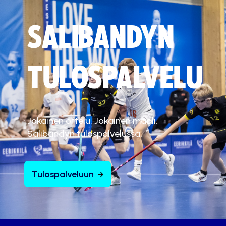
SALIBANDYN
TULOSPALVELU
Jokainen ottelu. Jokainen maali.
Salibandyn tulospalvelussa.
Tulospalveluun