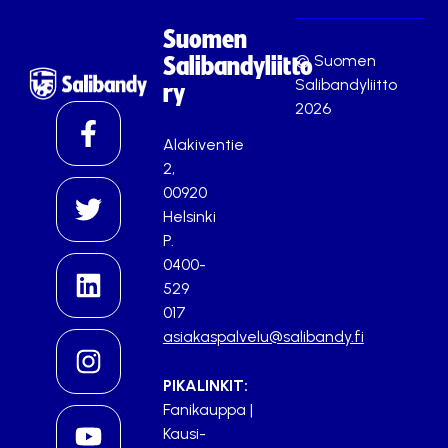
Suomen
© Suomen
Salibandyliitto
Salibandyliitto
ry
2026
Alakiventie
2,
00920
Helsinki
P.
0400-
529
017
asiakaspalvelu@salibandy.fi
PIKALINKIT:
Fanikauppa
|
Kausi-