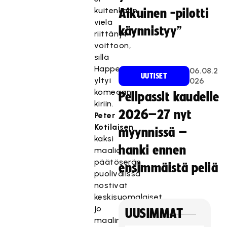
kuitenkaan
Aikuinen -pilotti
vielä
käynnistyy”
riittänyt
voittoon,
sillä
Happee
06.08.2
UUTISET
yltyi
026
komeaan
Pelipassit kaudelle
kiriin.
2026–27 nyt
Peter
Kotilaisen
myynnissä –
kaksi
hanki ennen
maalia
päätöserän
ensimmäistä peliä
puolivälissä
nostivat
keskisuomalaiset
jo
UUSIMMAT
maalin