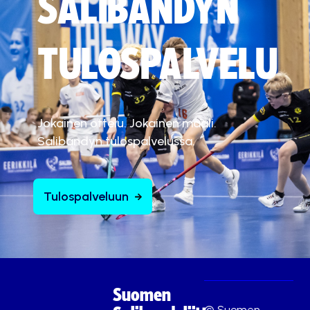
SALIBANDYN
TULOSPALVELU
Jokainen ottelu. Jokainen maali.
Salibandyn tulospalvelussa.
Tulospalveluun
Suomen
© Suomen