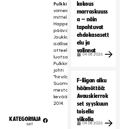
kokous
Pulkkisen
viimeinen
marraskuuss
mittelö
a – näin
Happeen
tapahtuvat
päävalmentajana.
ehdokasasett
Joukkuetta
elu ja
isällisellä
valinnat
otteella
04.08.2026
luotsannut
Pulkkinen
johti
"hirvilauman"
F-liigan alku
Suomen
häämöttää:
mestariksi
Avauskierrok
keväällä
2014.
set syyskuun
toisella
Uuti
KATEGORIA:
JAA:
viikolla
04.08.2026
set