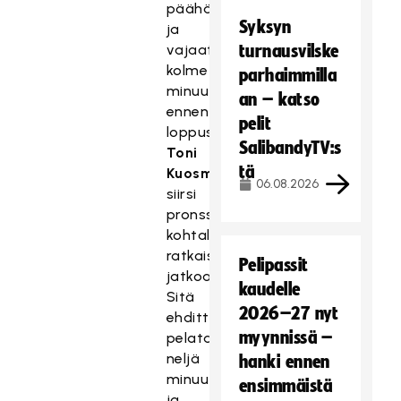
päähän,
Syksyn
ja
vajaat
turnausvilske
kolme
parhaimmilla
minuuttia
an – katso
ennen
pelit
loppusummeria
SalibandyTV:s
Toni
tä
Kuosmanen
06.08.2026
siirsi
pronssin
kohtalon
ratkaistavaksi
Pelipassit
jatkoajalla.
kaudelle
Sitä
2026–27 nyt
ehdittiin
myynnissä –
pelata
neljä
hanki ennen
minuuttia
ensimmäistä
ja