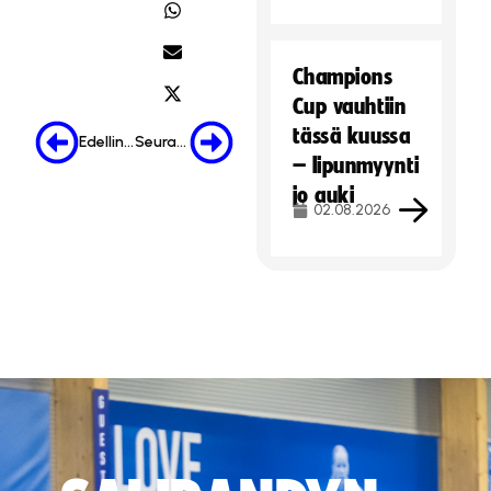
Champions
Cup vauhtiin
tässä kuussa
Edellinen
Seuraava
– lipunmyynti
jo auki
02.08.2026