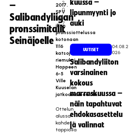
kuussa –
2
–
2017.
0
lipunmyynti jo
SPV
Salibandyliigan
1
löi
auki
7
illan
pronssimitalit
pronssiottelussa
Seinäjoelle
kotonaan
1116
04.08.2
UUTISET
026
katsojan
riemuksi
Salibandyliiton
Happeen
varsinainen
6-5
Ville
kokous
Kuuselan
marraskuussa –
jatkoaikamaalilla.
näin tapahtuvat
Ottelun
ehdokasasettelu
alussa
kahdesti
ja valinnat
tappiolla