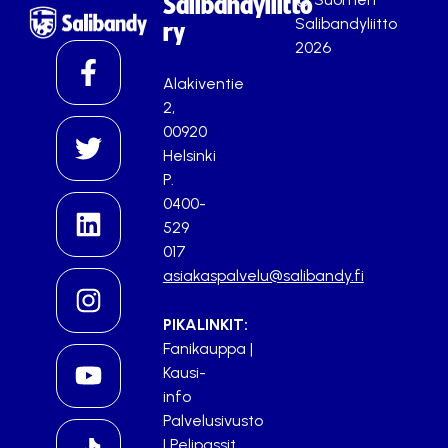
Salibandyliitto
Salibandyliitto
ry
2026
Alakiventie
2,
00920
Helsinki
P.
0400-
529
017
asiakaspalvelu@salibandy.fi
PIKALINKIT:
Fanikauppa
|
Kausi-
info
Palvelusivusto
|
Pelipassit