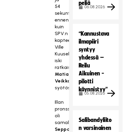
peliä
54
06.08.2026
sekuntia
ennen
kuin
“Kannustava
SPV:n
kapteeni
ilmapiiri
Ville
syntyy
Kuusela
yhdessä –
iski
Reilu
ratkaisun
Aikuinen -
Matias
Veikkolan
pilotti
syötöstä.
käynnistyy”
05.08.2026
Illan
pronssiottelu
oli
Salibandyliito
samalla
n varsinainen
Seppo