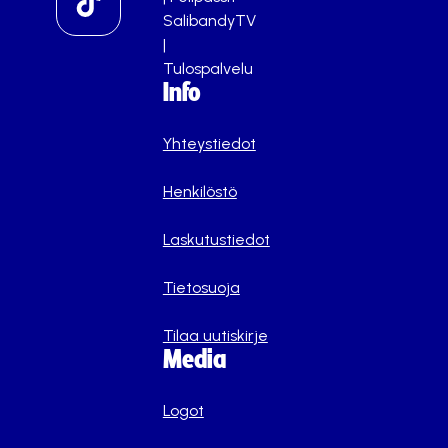
SalibandyTV
|
Tulospalvelu
Info
Yhteystiedot
Henkilöstö
Laskutustiedot
Tietosuoja
Tilaa uutiskirje
Media
Logot