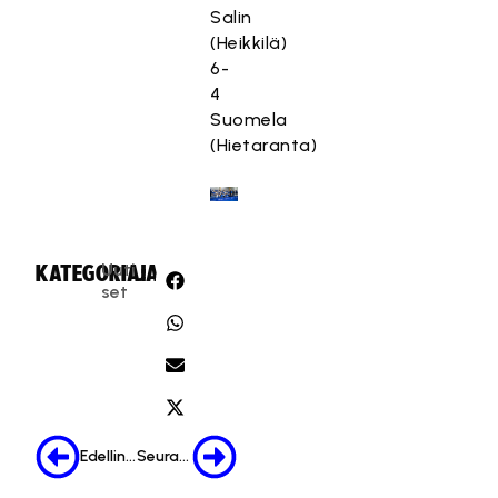
Salin
(Heikkilä)
6-
4
Suomela
(Hietaranta)
Uuti
KATEGORIA:
JAA:
set
Edellinen
Seuraava