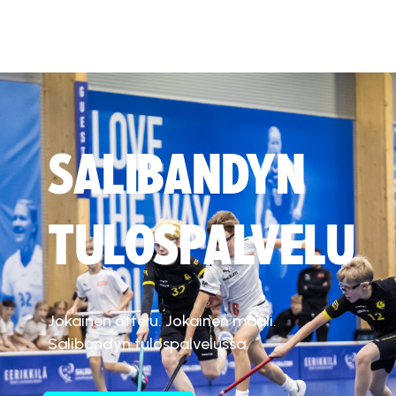
SALIBANDYN
TULOSPALVELU
Jokainen ottelu. Jokainen maali.
Salibandyn tulospalvelussa.