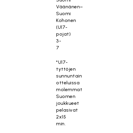
Väänänen–
Suomi
Kohonen
(U17-
pojat)
3-
7
*U17-
tyttöjen
sunnuntain
otteluissa
molemmat
Suomen
joukkueet
pelasivat
2x15
min.