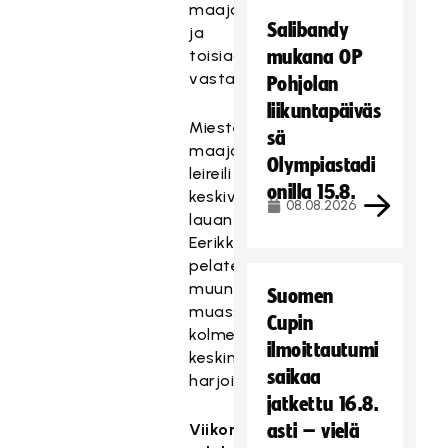
maajoukkueita
Salibandy
ja
toisiaan
mukana OP
vastaan.
Pohjolan
liikuntapäiväs
Miesten
sä
maajoukkue
Olympiastadi
leireili
onilla 15.8.
keskiviikosta
08.08.2026
lauantaihin
Eerikkilässä
pelaten
muun
Suomen
muassa
Cupin
kolme
ilmoittautumi
keskinäistä
saikaa
harjoitusottelua.
jatkettu 16.8.
Viikon
asti – vielä