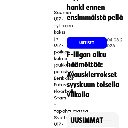
hanki ennen
Suomen
ensimmäistä peliä
U17-
tyttöjen
kaksi
ja
04.08.2
UUTISET
U17-
026
poikien
F-liigan alku
kolme
häämöttää:
joukkuetta
pelasivat
Avauskierrokset
Eerikkilän
syyskuun toisella
Future
Floorball
viikolla
Stars
-
tapahtumassa
Sveitsin
UUSIMMAT
U17-