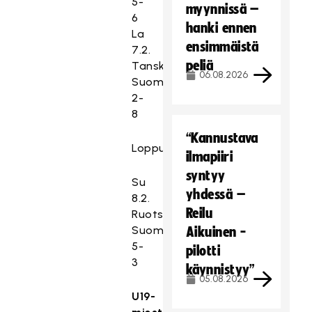
5-
myynnissä –
6
hanki ennen
La
ensimmäistä
7.2.
peliä
Tanska–
06.08.2026
Suomi
2-
8
“Kannustava
Loppuottelu
ilmapiiri
syntyy
Su
yhdessä –
8.2.
Reilu
Ruotsi–
Suomi
Aikuinen -
5-
pilotti
3
käynnistyy”
05.08.2026
U19-