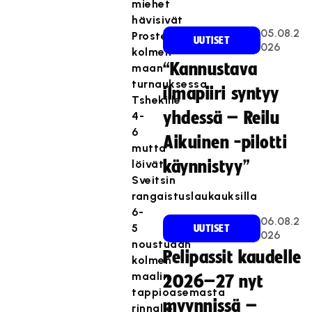
miehet
hävisivät
05.08.2
Prostejovin
UUTISET
026
kolmen
“Kannustava
maan
turnauksessa
ilmapiiri syntyy
Tshekille
yhdessä – Reilu
4-
6
Aikuinen -pilotti
mutta
löivät
käynnistyy”
Sveitsin
rangaistuslaukauksilla
6-
06.08.2
5
UUTISET
026
noustuaan
Pelipassit kaudelle
kolmen
maalin
2026–27 nyt
tappioasemasta
myynnissä –
rinnalle.