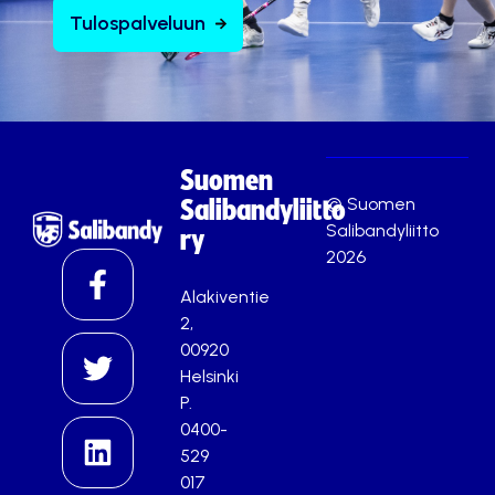
Tulospalveluun
Suomen
© Suomen
Salibandyliitto
Salibandyliitto
ry
2026
Alakiventie
2,
00920
Helsinki
P.
0400-
529
017