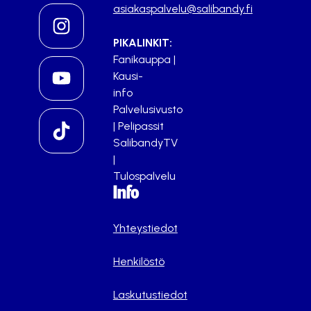
asiakaspalvelu@salibandy.fi
PIKALINKIT:
Fanikauppa
|
Kausi-
info
Palvelusivusto
|
Pelipassit
SalibandyTV
|
Tulospalvelu
Info
Yhteystiedot
Henkilöstö
Laskutustiedot