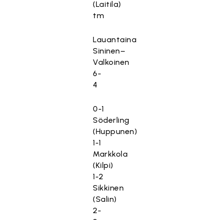
(Laitila)
tm
Lauantaina
Sininen–
Valkoinen
6-
4
0-1
Söderling
(Huppunen)
1-1
Markkola
(Kilpi)
1-2
Sikkinen
(Salin)
2-