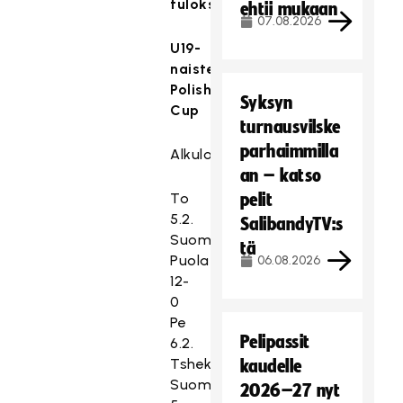
tulokset:
ehtii mukaan
07.08.2026
U19-
naisten
Polish
Syksyn
Cup
turnausvilske
parhaimmilla
Alkulohko
an – katso
To
pelit
5.2.
SalibandyTV:s
Suomi–
tä
Puola
06.08.2026
12-
0
Pe
Pelipassit
6.2.
Tshekki–
kaudelle
Suomi
2026–27 nyt