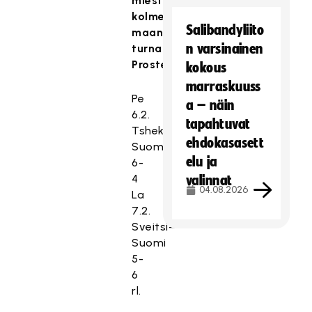
miesten
kolmen
Salibandyliito
maan
n varsinainen
turnaus
Prostejovissa
kokous
marraskuuss
Pe
a – näin
6.2.
tapahtuvat
Tshekki–
ehdokasasett
Suomi
elu ja
6-
4
valinnat
04.08.2026
La
7.2.
Sveitsi–
Suomi
5-
6
rl.