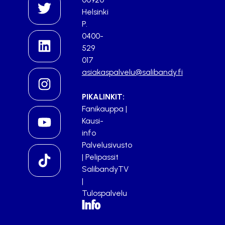
Helsinki
P.
0400-
529
017
asiakaspalvelu@salibandy.fi
PIKALINKIT:
Fanikauppa
|
Kausi-
info
Palvelusivusto
|
Pelipassit
SalibandyTV
|
Tulospalvelu
Info