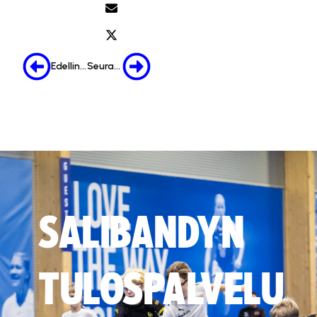
Edellinen
Seuraava
SALIBANDYN
TULOSPALVELU