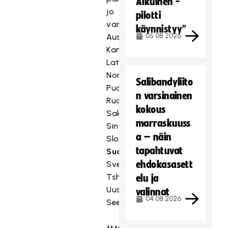
Aikuinen -
jo
pilotti
varmistaneet:
käynnistyy”
05.08.2026
Australia,
Kanada,
Latvia,
Norja,
Salibandyliito
Puola,
n varsinainen
Ruotsi,
kokous
Saksa,
marraskuuss
Singapore,
a – näin
Slovakia,
tapahtuvat
Suomi
,
ehdokasasett
Sveitsi,
Tshekki,
elu ja
Uusi-
valinnat
04.08.2026
Seelanti.