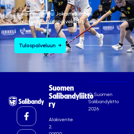
Jokainen ottelu. Jokainen maali.
Salibandyn tulospalvelussa.
Tulospalveluun
Suomen
© Suomen
Salibandyliitto
Salibandyliitto
ry
2026
Alakiventie
2,
00920