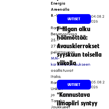
Energia
Areenalla
8.-12.5.2024.
04.08.2
UUTISET
026
Ranskan
F-liigan alku
Besançonissa
häämöttää:
25.–
Avauskierrokset
27.8.
pelattavaan
syyskuun toisella
MM-
viikolla
karsintaturnaukseen
osallistuvat
Italia,
05.08.2
Ranska,
UUTISET
026
Unkari
“Kannustava
ja
Tanska.
ilmapiiri syntyy
Joukkueet