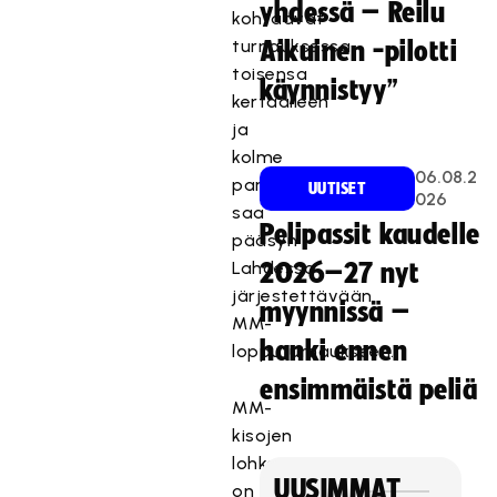
yhdessä – Reilu
kohtaavat
turnauksessa
Aikuinen -pilotti
toisensa
käynnistyy”
kertaalleen
ja
kolme
06.08.2
parasta
UUTISET
026
saa
Pelipassit kaudelle
pääsyn
Lahdessa
2026–27 nyt
järjestettävään
myynnissä –
MM-
hanki ennen
lopputurnaukseen.
ensimmäistä peliä
MM-
kisojen
lohkoarvonta
UUSIMMAT
on