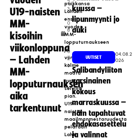
vuoden
2
paikkansa
kuussa –
3
U19-naisten
Lahden
.
lipunmyynti jo
ensi
MM-
0
vuoden
auki
8
kisoihin
MM-
.
lopputurnaukseen
2
viikonloppuna
ja
0
04.08.2
– Lahden
viimeiset
UUTISET
2
026
kolme
3
Salibandyliiton
MM-
maata
varsinainen
ovat
lopputurnauksen
selvillä
kokous
aika
pian.
marraskuussa –
U19-
tarkentunut
naisten
näin tapahtuvat
maailmanmestaruudesta
ehdokasasettelu
pelataan
ja valinnat
Lahti