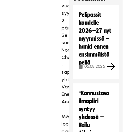
vuorossa
syyskuun
Pelipassit
2.
kaudelle
päivä.
2026–27 nyt
Se
myynnissä –
suoritetaan
hanki ennen
Nordic
ensimmäistä
Challenge
peliä
-
06.08.2026
tapahtuman
yhteydessä
Vantaan
“Kannustava
Energia
ilmapiiri
Areenalla.
syntyy
MM-
yhdessä –
lopputurnaukseen
Reilu
paikkansa