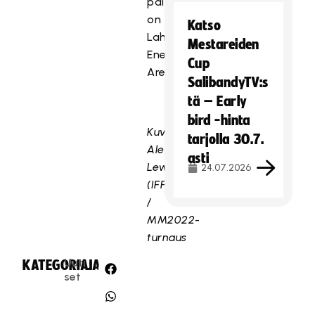
paikkana
on
Katso
Lahti
Mestareiden
Energia
Cup
Areena.
SalibandyTV:s
tä – Early
bird -hinta
Kuva:
tarjolla 30.7.
Aleksandra
asti
Lewandowska
24.07.2026
(IFF)
/
MM2022-
turnaus
Uuti
KATEGORIA:
JAA:
set