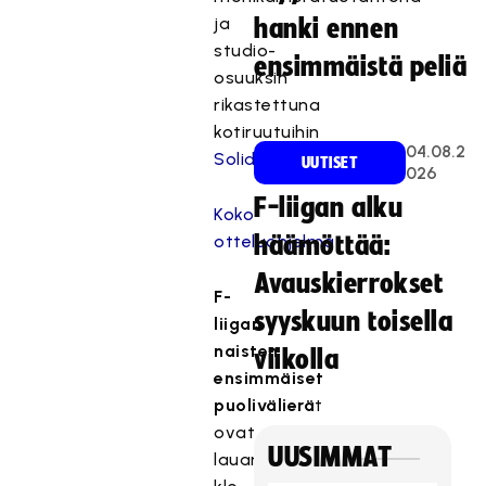
ja
hanki ennen
studio-
ensimmäistä peliä
osuuksin
rikastettuna
kotiruutuihin
04.08.2
Solidsport
.
UUTISET
026
F-liigan alku
Koko
otteluohjelma
häämöttää:
Avauskierrokset
F-
syyskuun toisella
liigan
naisten
viikolla
ensimmäiset
puolivälierä
t
ovat
UUSIMMAT
lauantaina