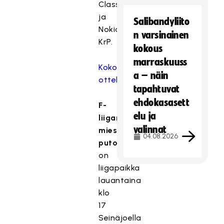
Classic
ja
Salibandyliito
Nokian
n varsinainen
KrP.
kokous
marraskuuss
Koko
a – näin
otteluohjelma
tapahtuvat
ehdokasasett
F-
elu ja
liigan
valinnat
miesten
04.08.2026
putoamiskarsinnassa
on
liigapaikka
lauantaina
klo
17
Seinäjoella