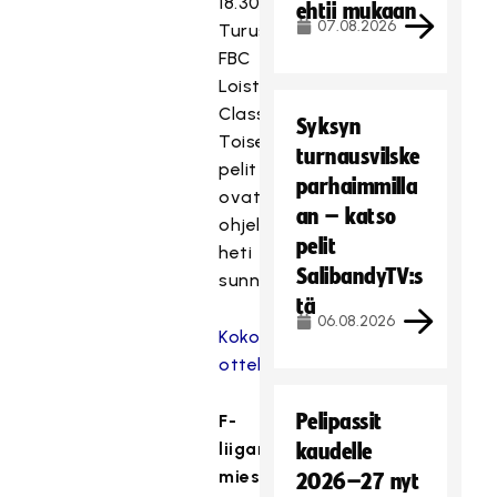
18.30
ehtii mukaan
07.08.2026
Turussa
FBC
Loisto–
Classic.
Syksyn
Toiset
turnausvilske
pelit
parhaimmilla
ovat
an – katso
ohjelmassa
pelit
heti
SalibandyTV:s
sunnuntaina.
tä
06.08.2026
Koko
otteluohjelma
Pelipassit
F-
liigan
kaudelle
miesten
2026–27 nyt