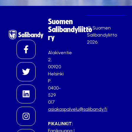
Suomen
© Suomen
Salibandyliitto
Salibandyliitto
ry
2026
Alakiventie
2,
00920
Helsinki
P.
0400-
529
017
asiakaspalvelu@salibandy.fi
PIKALINKIT:
Fanikauppa
|