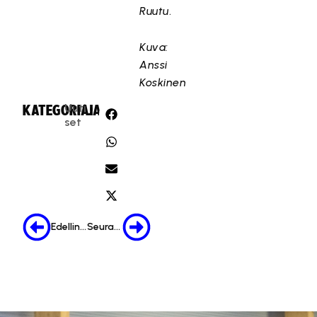
Ruutu
.
Kuva:
Anssi
Koskinen
Uuti
KATEGORIA:
JAA:
set
Edellinen
Seuraava