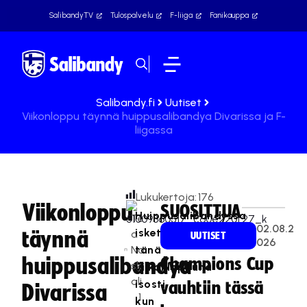
SalibandyTV
Tulospalvelu
F-liiga
Fanikauppa
Salibandy.fi
Uutiset
Viikonloppu täynnä huippusalibandya Divarissa ja F-
liigassa
Lukukertoja:
176
Viikonloppu
SUOSITTUA
Huippusalibandyssa
Te
02.08.2
isketään
täynnä
a
UUTISET
026
Na
tänä
huippusalibandya
Champions Cup
sk
viikonloppuna
ali
isosti,
vauhtiin tässä
Divarissa
1
kun