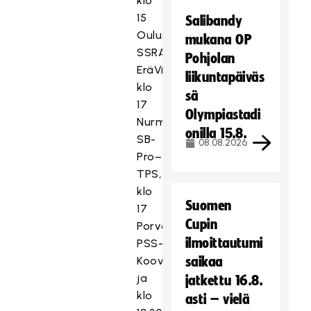
klo
15
Salibandy
Oulussa
mukana OP
SSRA–
Pohjolan
EräViikingit,
liikuntapäiväs
klo
sä
17
Olympiastadi
Nurmijärvellä
onilla 15.8.
SB-
08.08.2026
Pro–
TPS,
klo
Suomen
17
Cupin
Porvoossa
ilmoittautumi
PSS–
Koovee
saikaa
ja
jatkettu 16.8.
klo
asti – vielä