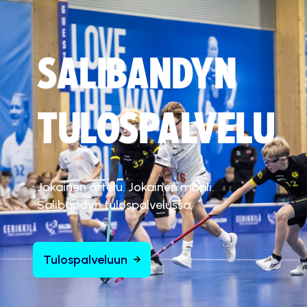
SALIBANDYN
TULOSPALVELU
Jokainen ottelu. Jokainen maali.
Salibandyn tulospalvelussa.
Tulospalveluun