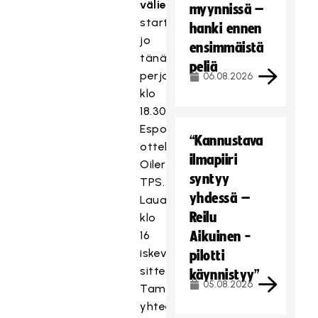
välierät
myynnissä –
starttaavat
hanki ennen
jo
ensimmäistä
tänään
peliä
perjantaina
06.08.2026
klo
18.30
Espoossa
“Kannustava
ottelulla
ilmapiiri
Oilers–
syntyy
TPS.
yhdessä –
Lauantaina
Reilu
klo
16
Aikuinen -
iskevät
pilotti
sitten
käynnistyy”
05.08.2026
Tampereella
yhteen