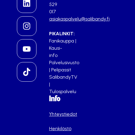
529
017
asiakaspalvelu@salibandy.fi
PIKALINKIT:
Fanikauppa
|
Kausi-
info
Palvelusivusto
|
Pelipassit
SalibandyTV
|
Tulospalvelu
Info
Yhteystiedot
Henkilöstö