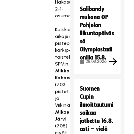
Hakosen
Salibandy
2-1-
osuman.
mukana OP
Pohjolan
Kaikkien
liikuntapäiväs
aikojen
sä
pistepörssin
Olympiastadi
kärkipaikasta
taistelevat
onilla 15.8.
08.08.2026
SPV:n
Mikko
Kohonen
(703
Suomen
pistettä)
Cupin
ja
ilmoittautumi
Viikinkien
Mikael
saikaa
Järvi
jatkettu 16.8.
(705)
asti – vielä
eivät