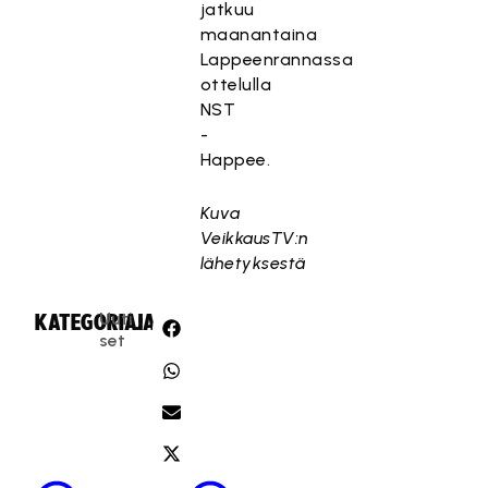
jatkuu
maanantaina
Lappeenrannassa
ottelulla
NST
-
Happee.
Kuva
VeikkausTV:n
lähetyksestä
Uuti
KATEGORIA:
JAA:
set