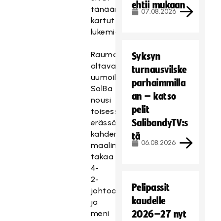
ehtii mukaan
tänään
07.08.2026
kartuttaneet
lukemiaan.
Raumalla
Syksyn
altavastaajaksi
turnausvilske
uumoiltu
parhaimmilla
SalBa
an – katso
nousi
pelit
toisessa
SalibandyTV:s
erässä
kahden
tä
06.08.2026
maalin
takaa
4-
2-
Pelipassit
johtoon
kaudelle
ja
meni
2026–27 nyt