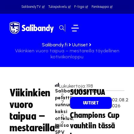
SalibandyTV
Tulospalvelu
F-liiga
Fanikauppa
Salibandy.fi
Uutiset
Viikinkien vuoro taipua – mestareilla täydellinen
kotiviikonloppu
Lukukertoja:
198
Viikinkien
Salibandyliigassa
SUOSITTUA
2
pelattiin
02.08.2
vuoro
7
UUTISET
sunnuntaina
026
.
kaksi
taipua –
Champions Cup
0
ottelua,
9
vauhtiin tässä
joissa
mestareilla
.
SPV