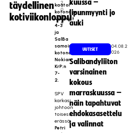
kuussa –
2
täydellinen
kaatoi
0
lipunmyynti jo
kotonaan
kotiviikonloppu
1
Viikingit
auki
5
4-3
ja
SalBa
samoin
04.08.2
UUTISET
026
kotonaan
Nokian
Salibandyliiton
KrP:n
varsinainen
7-
2.
kokous
marraskuussa –
SPV
karkasi
näin tapahtuvat
johtoon
ehdokasasettelu
toisessa
erässä
ja valinnat
Petri