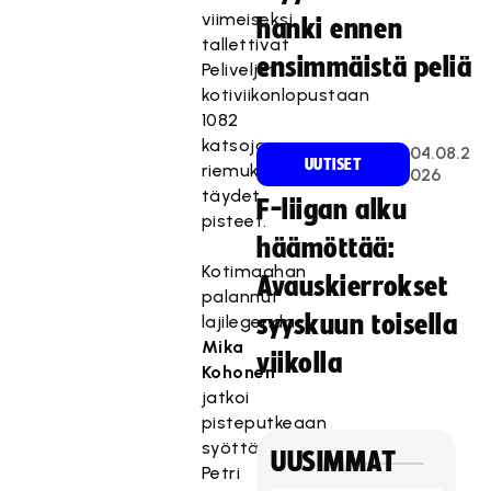
viimeiseksi,
hanki ennen
tallettivat
ensimmäistä peliä
Peliveljet
kotiviikonlopustaan
1082
katsojan
04.08.2
UUTISET
riemuksi
026
täydet
F-liigan alku
pisteet.
häämöttää:
Kotimaahan
Avauskierrokset
palannut
syyskuun toisella
lajilegenda
Mika
viikolla
Kohonen
jatkoi
pisteputkeaan
syöttämällä
UUSIMMAT
Petri