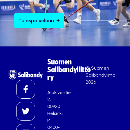
Tulospalveluun
Suomen
© Suomen
Salibandyliitto
Salibandyliitto
ry
2026
Alakiventie
2,
00920
Helsinki
P.
0400-