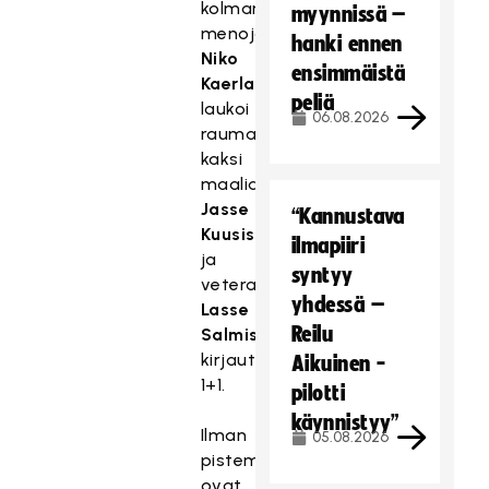
kolmannessa
myynnissä –
menojaan.
hanki ennen
Niko
ensimmäistä
Kaerla
peliä
laukoi
06.08.2026
raumalaisille
kaksi
maalia
Jasse
“Kannustava
Kuusiston
ilmapiiri
ja
syntyy
veteraani
yhdessä –
Lasse
Reilu
Salmisen
kirjauttaessa
Aikuinen -
1+1.
pilotti
käynnistyy”
Ilman
05.08.2026
pistemenetyksiä
ovat