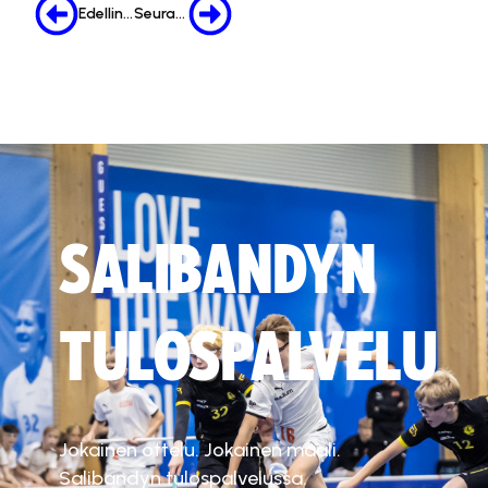
Edellinen
Seuraava
SALIBANDYN
TULOSPALVELU
Jokainen ottelu. Jokainen maali.
Salibandyn tulospalvelussa.