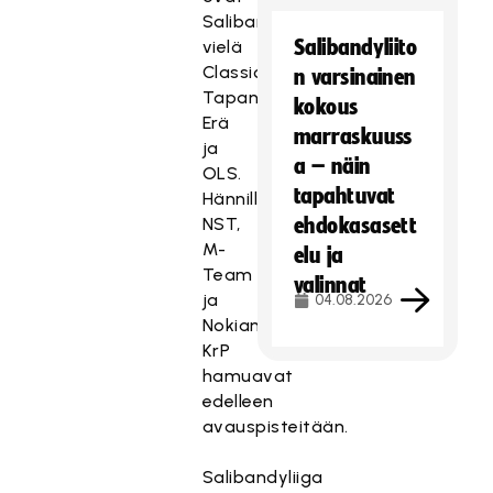
Salibandyliigassa
Salibandyliito
vielä
Classic,
n varsinainen
Tapanilan
kokous
Erä
marraskuuss
ja
a – näin
OLS.
tapahtuvat
Hännillä
NST,
ehdokasasett
M-
elu ja
Team
valinnat
ja
04.08.2026
Nokian
KrP
hamuavat
edelleen
avauspisteitään.
Salibandyliiga