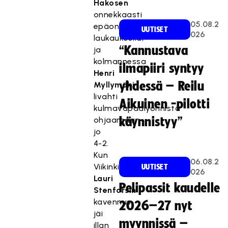
Hakosen
onnekkaasti
05.08.2
epäonnistuneella
UUTISET
026
laukauksella,
“Kannustava
ja
kolmannessa
ilmapiiri syntyy
Henri
yhdessä – Reilu
Myllymäki
livahti
Aikuinen -pilotti
kulmavapaalyönnistä
ohjaamaan
käynnistyy”
jo
4-2.
Kun
06.08.2
Viikinkien
UUTISET
026
Lauri
Pelipassit kaudelle
Stenforsin
kavennus
2026–27 nyt
jäi
myynnissä –
illan